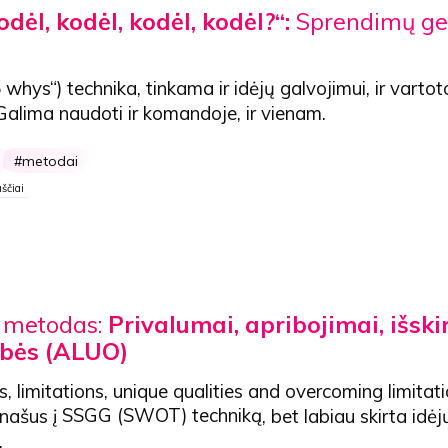
odėl, kodėl, kodėl, kodėl?“:
Sprendimų g
5 whys“) technika, tinkama ir idėjų galvojimui, ir varto
alima naudoti ir komandoje, ir vienam.
s
metodai
ščiai
metodas:
Privalumai, apribojimai, išsk
ybės (ALUO)
 limitations, unique qualities and overcoming limitati
našus į
SSGG (SWOT) techniką
, bet labiau skirta idėj
.