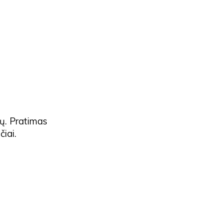
ių.
Pratimas
čiai.