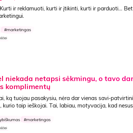
Kurti ir reklamuoti, kurti ir įtikinti, kurti ir parduoti…
Bet
rketingui.
s
marketingas
ščiai
ėl niekada netapsi sėkmingu, o tavo da
ks komplimentų
i, ką tuojau pasakysiu, nėra dar vienas savi-patvirti
s, kurio taip ieškojai. Tai, labiau, motyvacija, kad nesu
rybiškumas
marketingas
ščiai