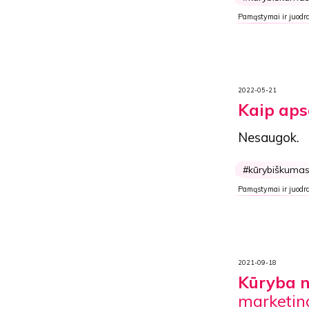
Pamąstymai ir juodra
2022-05-21
Kaip aps
Nesaugok.
kūrybiškuma
Pamąstymai ir juodra
2021-09-18
Kūryba 
marketing