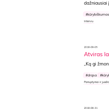
dažniausiai 
kūrybiškuma
Interviu
2018-09-05
Atviras la
„Ką gi žmon
drąsa
kūr
Pamąstymai ir juodra
2018-08-31