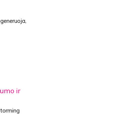
 generuoja,
umo ir
storming