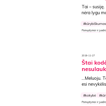
Tai – susiję. 
nėra lygu ma
kūrybiškuma
Pamąstymai ir juodra
2019-11-27
Štai kod
nesulau
…Meluoju. Ta
esi nevykėli
kokybė
kū
Pamąstymai ir juodra