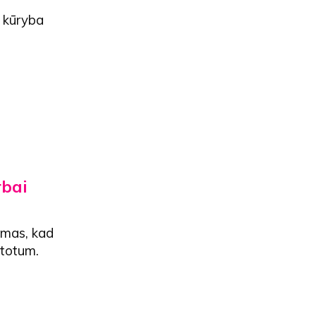
 kūryba
rbai
nimas, kad
stotum.