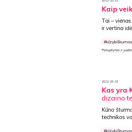
2022-10-22
Kaip vei
Tai – vienas
ir vertina i
kūrybiškuma
Pamąstymai ir juodra
2022-10-15
Kas yra 
dizaino t
Kūno šturm
technikos va
kūrybiškuma