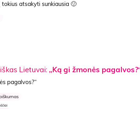
į tokius atsakyti sunkiausia 🙂
s
iškas Lietuvai:
„Ką gi žmonės pagalvos?
ės pagalvos?“
ybiškumas
ščiai