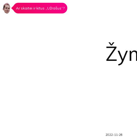
Ar skaitei ir kitus „Užrašus“?
Žy
2022-11-26