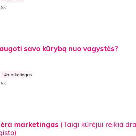
ščiai
augoti savo kūrybą nuo vagystės?
s
marketingas
ščiai
nėra marketingas
(Taigi kūrėjui reikia d
isto)