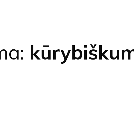
ma:
kūrybišku