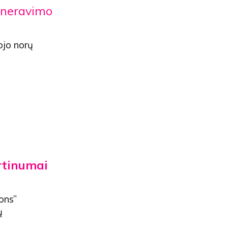
eneravimo
tojo norų
irtinumai
ons”
ų