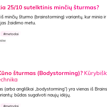
kia 25/10 sutelktinis minčių šturmas?
 iš
minčių šturmo
(brainstorming) variantų, kur minia ir
dėjas žaidimo metu.
s
metodai
ščiai
Kūno šturmas (Bodystorming)?
Kūrybišk
echnika
as
(arba angliškai „bodystorming“) yra vienas iš Brain
riantų: būdas sugalvoti naujų idėjų.
s
metodai