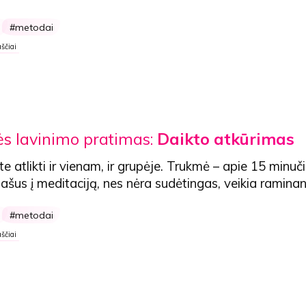
s
metodai
ščiai
s lavinimo pratimas:
Daikto atkūrimas
te atlikti ir vienam, ir grupėje. Trukmė – apie 15 minuč
našus į meditaciją
, nes nėra sudėtingas, veikia raminan
s
metodai
ščiai