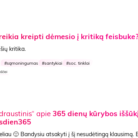
eikia kreipti dėmesio į kritiką feisbuke
šių kritika.
s
sąmoningumas
santykiai
soc. tinklai
ščiai
raustinis“ apie
365 dienų kūrybos iššūk
sdien365
liau 🙂 Bandysiu atsakyti į šį nesudėtingą klausimą. 