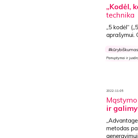
„Kodėl, k
technika
„5 kodėl“ („
aprašymui. G
kūrybiškuma
Pamąstymai ir juodra
2022-11-05
Mąstymo 
ir galim
„Advantages,
metodas pa
generavimui