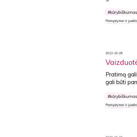
kūrybiškuma
Pamąstymai ir juodra
2022-10-29
Vaizduotė
Pratimą gali
gali būti pa
kūrybiškuma
Pamąstymai ir juodra