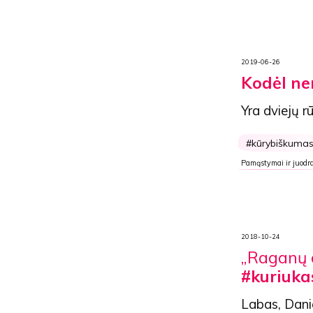
2019-06-26
Kodėl ner
Yra dviejų rū
kūrybiškuma
Pamąstymai ir juodra
2018-10-24
„Raganų d
#kuriuka
Labas, Danie