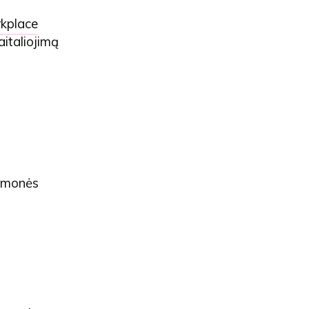
rkplace
aitaliojimą
 žmonės