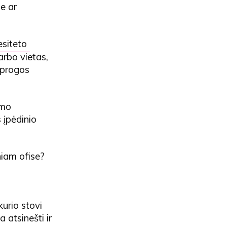
je ar
esiteto
arbo vietas,
 progos
imo
 įpėdinio
niam ofise?
kurio stovi
atsinešti ir