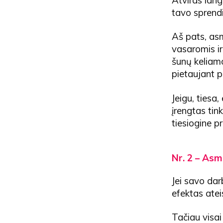
Atviras lang
tavo sprend
Aš pats, asm
vasaromis ir
šunų keliamo
pietaujant 
Jeigu, tiesa,
įrengtas tin
tiesiogine p
Nr. 2 – Asm
Jei savo dar
efektas atei
Tačiau visai 