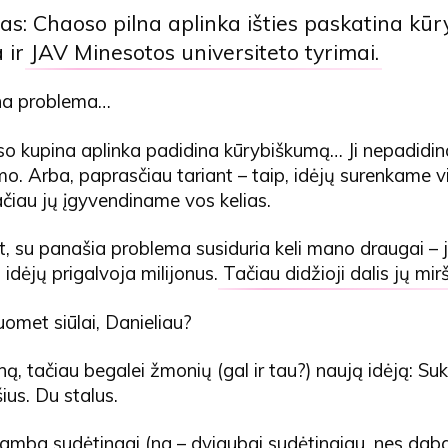
ktas: Chaoso pilna aplinka išties paskatina kū
a ir
JAV Minesotos universiteto tyrimai
.
ena problema…
o kupina aplinka padidina kūrybiškumą… Ji nepadidin
. Arba, paprasčiau tariant – taip, idėjų surenkame v
čiau jų įgyvendiname vos kelias.
, su panašia problema susiduria keli mano draugai – 
 idėjų prigalvoja milijonus.
Tačiau didžioji dalis jų mir
tuomet siūlai, Danieliau?
ną, tačiau begalei žmonių (gal ir tau?) naują idėją: Suk
ius. Du stalus.
skamba sudėtingai (na – dvigubai sudėtingiau, nes dab