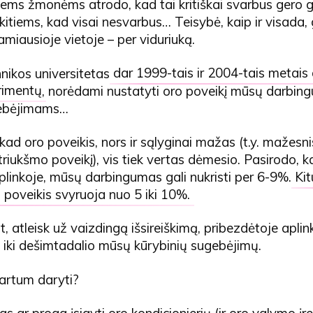
riems žmonėms atrodo, kad tai kritiškai svarbus gero
kitiems, kad visai nesvarbus… Teisybė, kaip ir visada
iausioje vietoje – per viduriuką.
nikos universitetas
dar 1999-tais ir 2004-tais metais 
rimentų
, norėdami nustatyti oro poveikį mūsų darbing
ebėjimams…
 kad oro poveikis, nors ir sąlyginai mažas (t.y. mažesni
triukšmo poveikį), vis tiek vertas dėmesio. Pasirodo, k
plinkoje, mūsų darbingumas gali nukristi per 6-9%.
Ki
 poveikis svyruoja nuo 5 iki 10%.
nt, atleisk už vaizdingą išsireiškimą, pribezdėtoje apli
iki dešimtadalio mūsų kūrybinių sugebėjimų.
tartum daryti?