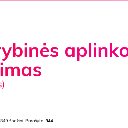
ybinės aplink
rimas
s)
:
849 žodžiai
. Parašyta:
944
.