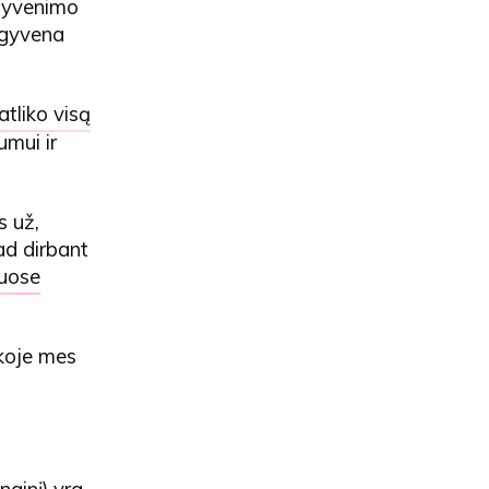
 gyvenimo
, gyvena
atliko visą
umui ir
s už,
ad dirbant
tuose
nkoje mes