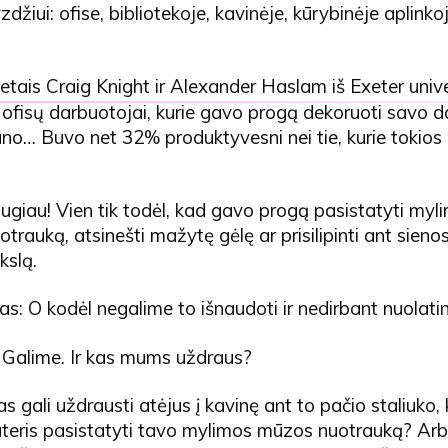
džiui: ofise, bibliotekoje, kavinėje, kūrybinėje aplinko
tais Craig Knight ir Alexander Haslam iš Exeter univ
 ofisų darbuotojai, kurie gavo progą dekoruoti savo d
ano… Buvo net 32% produktyvesni nei tie, kurie tokios
ugiau! Vien tik todėl, kad gavo progą pasistatyti myl
rauką, atsinešti mažytę gėlę ar prisilipinti ant sienos
kslą.
as: O kodėl negalime to išnaudoti ir nedirbant nuolati
Galime. Ir kas mums uždraus?
 kas gali uždrausti atėjus į kavinę ant to pačio staliuko, 
teris pasistatyti tavo mylimos mūzos nuotrauką? Arba 