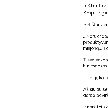
Ir štai fa
Kaip teigi
Bet štai vi
…Nors chaos
produktyvumo
milijoną… Ta
Tiesą sakant
kur chaosas,
|| Taigi, ką 
Aš siūlau se
darbo pavirš
Ir nors tai 