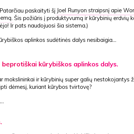
 Patarčiau paskaityti šį
Joel Runyon straipsnį apie Wo
stemą
. Šis požiūris į produktyvumą ir kūrybinių erdvių k
o! Ir pats naudojuosi šia sistema.)
ūrybiškos aplinkos sudėtinės dalys nesibaigia…
 beprotiškai kūrybiškos aplinkos dalys.
dar mokslininkai ir kūrybinių super galių nestokojantys
ipti dėmesį, kuriant kūrybos tvirtovę?
ą…
.