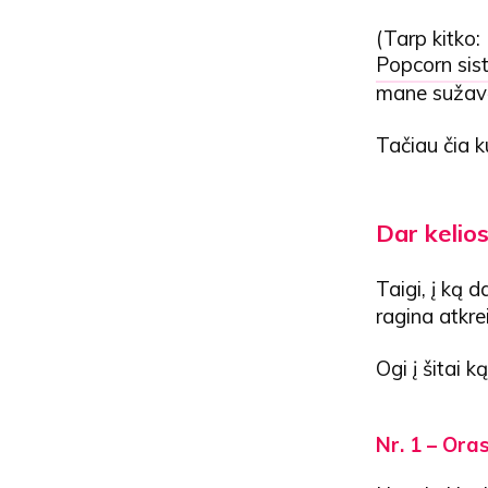
(Tarp kitko:
Popcorn si
mane sužavėj
Tačiau čia k
Dar kelios
Taigi, į ką 
ragina atkre
Ogi į šitai k
Nr. 1 – Oras