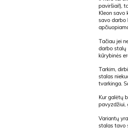
paviršiai!),
Kleon savo kn
savo darbo 
apčiuopiamai
Tačiau jei n
darbo stalų 
kūrybinės er
Tarkim, dirb
stalas nieku
tvarkinga. S
Kur galėtų b
pavyzdžiui, g
Variantų yra 
stalas tavo 