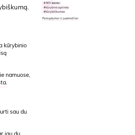
365 tekstai
rybiškumą.
kūrybinė aplinka
kūrybiškumas
Pamąstymai ir juodraščiai
a kūrybinio
isą
jie namuose,
šta
.
urti sau du
ar jau du