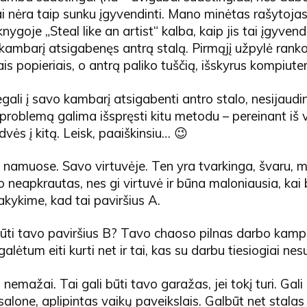
 tai nėra taip sunku įgyvendinti. Mano minėtas rašytoja
ygoje „Steal like an artist“ kalba, kaip jis tai įgyvendi
kambarį atsigabenęs antrą stalą. Pirmąjį užpylė rank
s popieriais, o antrą paliko tuščią, išskyrus kompiuter
egali į savo kambarį atsigabenti antro stalo, nesijaudi
problemą galima išspręsti kitu metodu – pereinant iš 
dvės į kitą. Leisk, paaiškinsiu… 😉
i namuose. Savo virtuvėje. Ten yra tvarkinga, švaru, 
o neapkrautas, nes gi virtuvė ir būna maloniausia, kai
akykime, kad tai paviršius A.
ūti tavo paviršius B? Tavo chaoso pilnas darbo kampel
alėtum eiti kurti net ir tai, kas su darbu tiesiogiai nes
nemažai. Tai gali būti tavo garažas, jei tokį turi. Gali
salone, aplipintas vaikų paveikslais. Galbūt net stalas