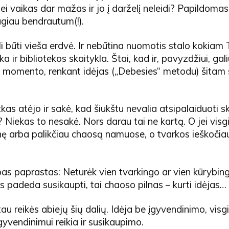
ei vaikas dar mažas ir jo į darželį neleidi? Papildomas
ugiau bendrautum(!).
li būti vieša erdvė. Ir nebūtina nuomotis stalo kokiam 
a ir bibliotekos skaitykla. Štai, kad ir, pavyzdžiui, gal
 momento, renkant idėjas („Debesies“ metodu) šitam s
žkas atėjo ir sakė, kad šiukštu nevalia atsipalaiduoti s
? Niekas to nesakė. Nors darau tai ne kartą. O jei visgi
inę arba palikčiau chaosą namuose, o tvarkos ieškočia
ipas paprastas: Neturėk vien tvarkingo ar vien kūrybin
as padeda susikaupti, tai chaoso pilnas – kurti idėjas…
au reikės abiejų šių dalių. Idėja be įgyvendinimo, visgi
gyvendinimui reikia ir susikaupimo.