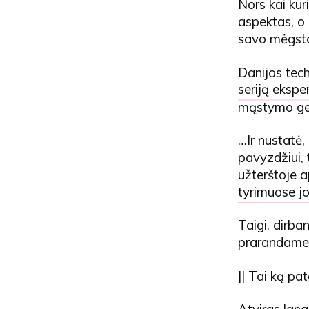
Nors kai ku
aspektas, o 
savo mėgstam
Danijos tech
seriją ekspe
mąstymo g
…Ir nustatė,
pavyzdžiui, 
užterštoje a
tyrimuose jo
Taigi, dirba
prarandame 
|| Tai ką pa