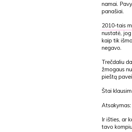
namai. Pavyz
panašiai.
2010-tais me
nustatė, jog
kaip tik išm
negavo.
Trečdaliu da
žmogaus nuot
pieštą pavei
Štai klausim
Atsakymas: 
Ir išties, ar
tavo kompiu