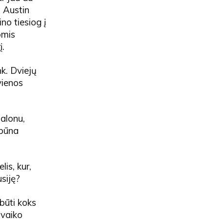
s Austin
no tiesiog į
omis
į.
nk. Dviejų
vienos
malonu,
 būna
is, kur,
usiję?
 būti koks
 vaiko