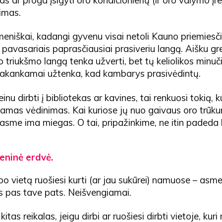
as ar proga įsigyti oro kondicionierių (ir oro valymo įre
imas.
eniškai, kadangi gyvenu visai netoli Kauno priemiesči
 pavasariais paprasčiausiai prasiveriu langą. Aišku gre
 triukšmo langą tenka užverti, bet tų keliolikos minuči
pakankamai užtenka, kad kambarys prasivėdintų.
 einu dirbti į bibliotekas ar kavines, tai renkuosi tokią, 
kamas vėdinimas. Kai kuriose jų nuo gaivaus oro trūk
rasme ima miegas. O tai, pripažinkime, ne itin padeda 
eninė erdvė.
bo vietą ruošiesi kurti (ar jau sukūrei) namuose – as
s pas tave pats. Neišvengiamai.
kitas reikalas, jeigu dirbi ar ruošiesi dirbti vietoje, kur