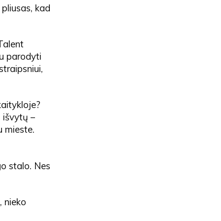
 pliusas, kad
Talent
iu parodyti
traipsniui,
kaitykloje?
 išvytų –
u mieste.
go stalo. Nes
, nieko