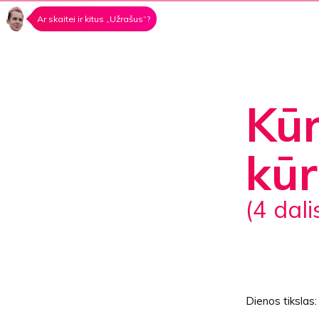
Ar skaitei ir kitus „Užrašus“?
Kūr
kū
(4 dali
Dienos tikslas