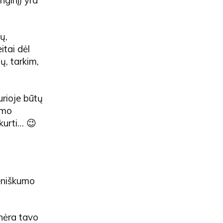
nginį) yra
ų,
itai dėl
ų, tarkim,
kurioje būtų
umo
kurti… 😉
meniškumo
i nėra tavo