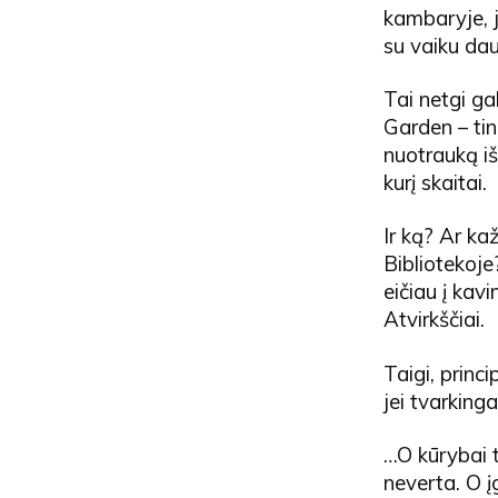
kambaryje, j
su vaiku da
Tai netgi ga
Garden – tink
nuotrauką iš
kurį skaitai.
Ir ką? Ar ka
Bibliotekoje
eičiau į kav
Atvirkščiai.
Taigi, princ
jei tvarking
…O kūrybai t
neverta. O į