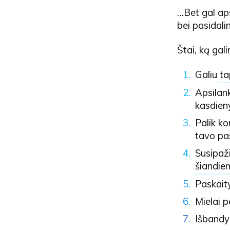
…Bet gal ap
bei pasidali
Štai, ką gal
Galiu
ta
Apsila
kasdien
Palik k
tavo pas
Susipaž
šiandie
Paskait
Mielai p
Išband