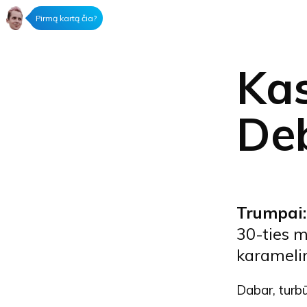
Pirmą kartą čia?
Kas
Deb
Trumpai: 
30-ties m
karamelin
Dabar, turbūt