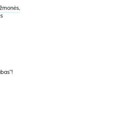
 žmonės,
as
abas“!