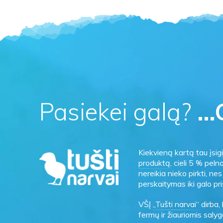
Pasiekei galą?
…G
Kiekvieną kartą tau įsi
produktą
, cieli 5 % peln
nereikia nieko pirkti, n
perskaitymas iki galo pri
VŠĮ
„Tušti narvai“
dirba,
fermų ir žiauriomis sal