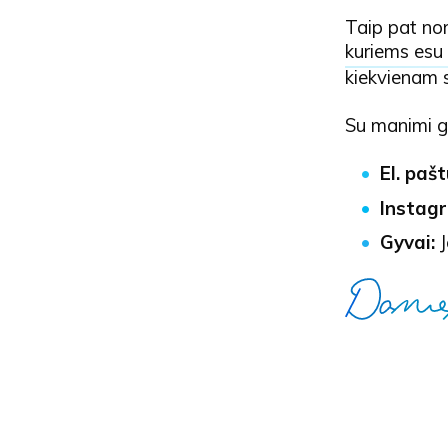
Taip pat nor
kuriems esu
kiekvienam s
Su manimi gal
El. paš
Instag
Gyvai: