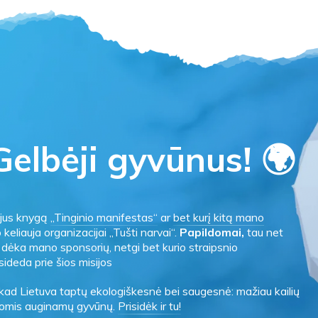
elbėji gyvūnus! 🌍
gijus knygą
„Tinginio manifestas“
ar
bet kurį kitą mano
o keliauja organizacijai „Tušti narvai“.
Papildomai,
tau net
es dėka mano sponsorių, netgi bet kurio straipsnio
sideda prie šios misijos
 kad Lietuva taptų ekologiškesnė bei saugesnė: mažiau kailių
ygomis auginamų gyvūnų.
Prisidėk ir tu!