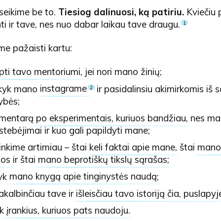
seikime be to.
Tiesiog dalinuosi, ką patiriu.
Kviečiu p
nti ir tave, nes nuo dabar laikau tave draugu.
1
ime pažaisti kartu:
pti tavo mentoriumi
, jei nori mano žinių;
nkyk mano
instagrame
ir pasidalinsiu akimirkomis iš 
2
ybės;
omentarą
po eksperimentais, kuriuos bandžiau
, nes m
tebėjimai ir kuo gali papildyti mane;
inkime artimiau – štai
keli faktai apie mane
, štai
mano i
nos
ir štai
mano beprotiškų tikslų sąrašas
;
yk
mano knygą apie tinginystės naudą
;
akalbinčiau tave ir
išleisčiau tavo istoriją čia, puslapyj
yk
įrankius, kuriuos pats naudoju
.