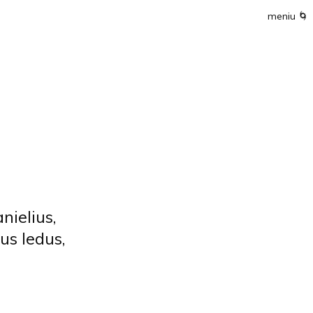
meniu
🌀
nielius,
us ledus,