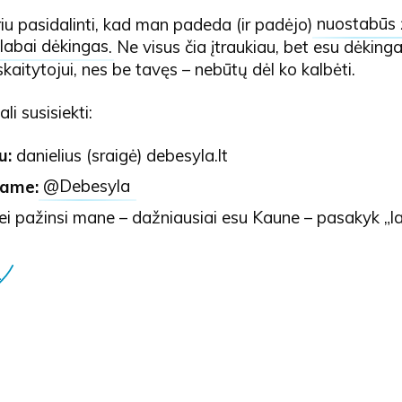
iu pasidalinti, kad man padeda (ir padėjo)
nuostabūs
 labai dėkingas
. Ne visus čia įtraukiau, bet esu dėking
kaitytojui, nes be tavęs – nebūtų dėl ko kalbėti.
i susisiekti:
tu:
danielius (sraigė) debesyla.lt
rame:
@Debesyla
Jei pažinsi mane – dažniausiai esu Kaune – pasakyk „l