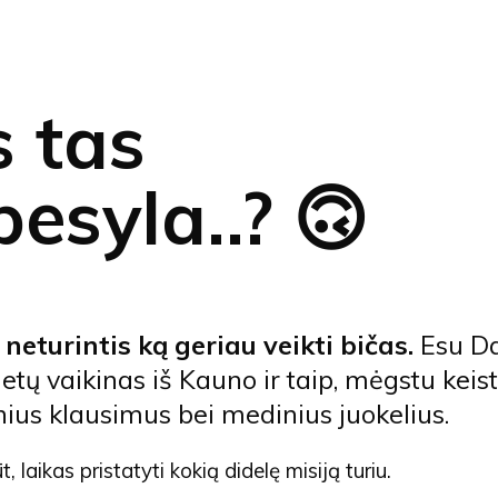
 tas
esyla..? 🙃
neturintis ką geriau veikti bičas.
Esu Da
etų vaikinas iš Kauno ir taip, mėgstu keist
ius klausimus bei medinius juokelius.
, laikas pristatyti kokią didelę misiją turiu.