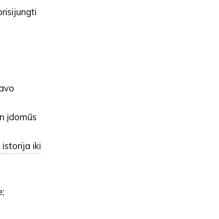
risijungti
savo
an įdomūs
storija iki
e
;