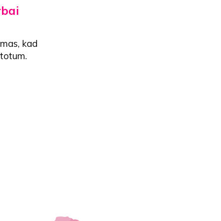
rbai
nimas, kad
stotum.