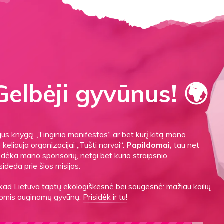
elbėji gyvūnus! 🌍
gijus knygą
„Tinginio manifestas“
ar
bet kurį kitą mano
o keliauja organizacijai „Tušti narvai“.
Papildomai,
tau net
es dėka mano sponsorių, netgi bet kurio straipsnio
sideda prie šios misijos.
 kad Lietuva taptų ekologiškesnė bei saugesnė: mažiau kailių
ygomis auginamų gyvūnų.
Prisidėk ir tu!