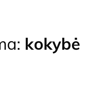
ma:
kokybė