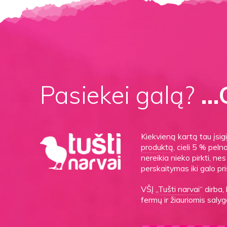
Pasiekei galą?
…G
Kiekvieną kartą tau įsi
produktą
, cieli 5 % peln
nereikia nieko pirkti, n
perskaitymas iki galo pri
VŠĮ
„Tušti narvai“
dirba,
fermų ir žiauriomis sal