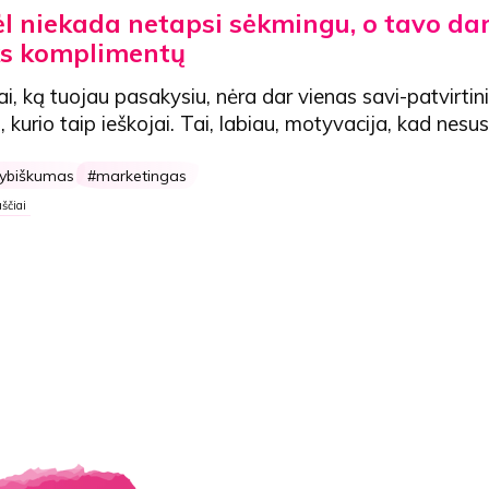
ėl niekada netapsi sėkmingu, o tavo da
ks komplimentų
i, ką tuojau pasakysiu, nėra dar vienas savi-patvirti
s, kurio taip ieškojai. Tai, labiau, motyvacija, kad nesu
rybiškumas
marketingas
ščiai