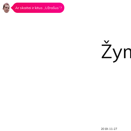
Ar skaitei ir kitus „Užrašus“?
Žy
2019-11-27