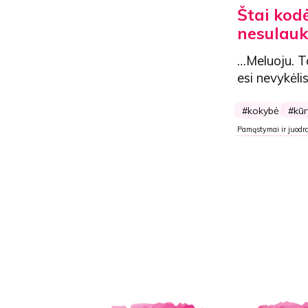
Štai kod
nesulau
…Meluoju. Ta
esi nevykėli
kokybė
kū
Pamąstymai ir juodra