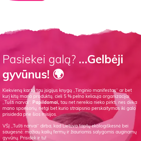
Pasiekei galą?
…Gelbėji
gyvūnus! 🌍
Kiekvieną kartą tau įsigijus knygą
„Tinginio manifestas“
ar
bet
kurį kitą mano produktą
, cieli 5 % pelno keliauja organizacijai
„Tušti narvai“.
Papildomai,
tau net nereikia nieko pirkti, nes dėka
mano sponsorių, netgi bet kurio straipsnio perskaitymas iki galo
prisideda prie šios misijos.
VŠĮ
„Tušti narvai“
dirba, kad Lietuva taptų ekologiškesnė bei
saugesnė: mažiau kailių fermų ir žiauriomis salygomis auginamų
gyvūnų.
Prisidėk ir tu!