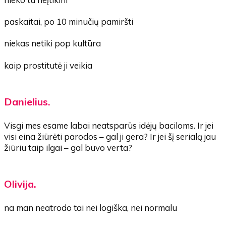
paskaitai, po 10 minučių pamiršti
niekas netiki pop kultūra
kaip prostitutė ji veikia
Danielius.
Visgi mes esame labai neatsparūs idėjų baciloms. Ir jei
visi eina žiūrėti parodos – gal ji gera? Ir jei šį serialą jau
žiūriu taip ilgai – gal buvo verta?
Olivija.
na man neatrodo tai nei logiška, nei normalu