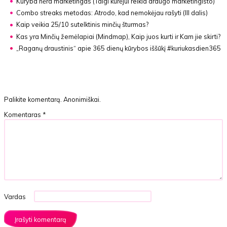
Kūryba nėra marketingas
(Taigi kūrėjui reikia draugo marketingisto)
Combo streaks metodas:
Atrodo, kad nemokėjau rašyti (III dalis)
Kaip veikia 25/10 sutelktinis minčių šturmas?
Kas yra Minčių žemėlapiai (Mindmap),
Kaip juos kurti ir Kam jie skirti?
„Raganų draustinis“ apie
365 dienų kūrybos iššūkį #kuriukasdien365
Palikite komentarą. Anonimiškai.
Komentaras
*
Vardas