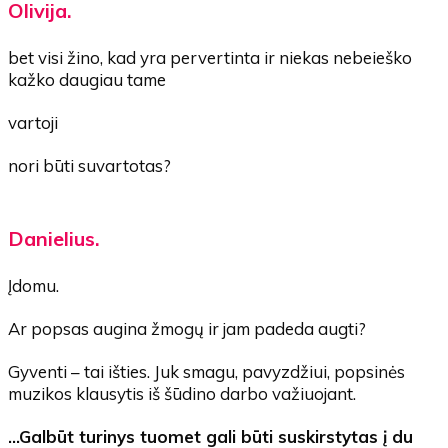
Olivija.
bet visi žino, kad yra pervertinta ir niekas nebeieško
kažko daugiau tame
vartoji
nori būti suvartotas?
Danielius.
Įdomu.
Ar popsas augina žmogų ir jam padeda augti?
Gyventi – tai išties. Juk smagu, pavyzdžiui, popsinės
muzikos klausytis iš šūdino darbo važiuojant.
…Galbūt turinys tuomet gali būti suskirstytas į du