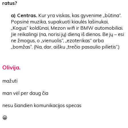
ratus?
a) Centras.
Kur yra viskas, kas gyvenime „būtina”.
Popsinė muzika, supakuoti kiaulės lašinukai,
„Kogus” koldūnai, Mezon wifi ir BMW automobiliai.
Jie reikalingi (na, norisi jų) dieną iš dienos. Be jų – esi
ne žmogus, o „vienuolis”, „ezoterikas” arba
„bomžas”. (Na, dar, aišku „trečio pasaulio pilietis”.)
Olivija.
mažuti
man vėl per daug čia
nesu šiandien komunikacijos specas
😀