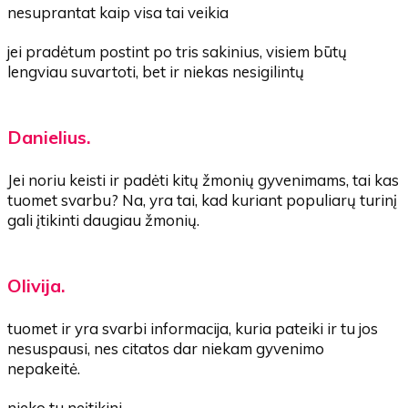
nesuprantat kaip visa tai veikia
jei pradėtum postint po tris sakinius, visiem būtų
lengviau suvartoti, bet ir niekas nesigilintų
Danielius.
Jei noriu keisti ir padėti kitų žmonių gyvenimams, tai kas
tuomet svarbu? Na, yra tai, kad kuriant populiarų turinį
gali įtikinti daugiau žmonių.
Olivija.
tuomet ir yra svarbi informacija, kuria pateiki ir tu jos
nesuspausi, nes citatos dar niekam gyvenimo
nepakeitė.
nieko tu neįtikini