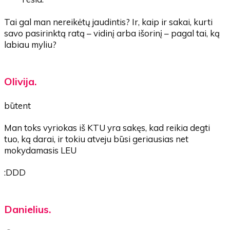
Tai gal man nereikėtų jaudintis? Ir, kaip ir sakai, kurti
savo pasirinktą ratą – vidinį arba išorinį – pagal tai, ką
labiau myliu?
Olivija.
būtent
Man toks vyriokas iš KTU yra sakęs, kad reikia degti
tuo, ką darai, ir tokiu atveju būsi geriausias net
mokydamasis LEU
:DDD
Danielius.