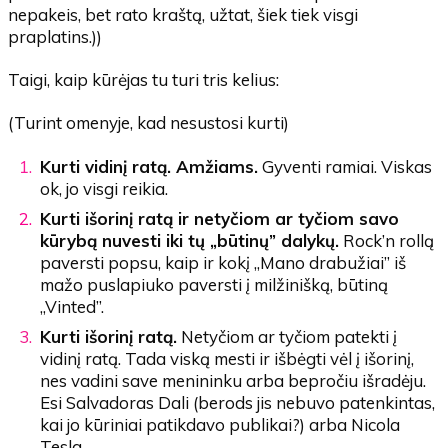
nepakeis, bet rato kraštą, užtat, šiek tiek visgi
praplatins.))
Taigi, kaip kūrėjas tu turi tris kelius:
(Turint omenyje, kad nesustosi kurti)
Kurti vidinį ratą. Amžiams.
Gyventi ramiai. Viskas
ok, jo visgi reikia.
Kurti išorinį ratą ir netyčiom ar tyčiom savo
kūrybą nuvesti iki tų „būtinų” dalykų.
Rock’n rollą
paversti popsu, kaip ir kokį „Mano drabužiai” iš
mažo puslapiuko paversti į milžinišką, būtiną
„Vinted”.
Kurti išorinį ratą.
Netyčiom ar tyčiom patekti į
vidinį ratą. Tada viską mesti ir išbėgti vėl į išorinį,
nes vadini save menininku arba bepročiu išradėju.
Esi Salvadoras Dali (berods jis nebuvo patenkintas,
kai jo kūriniai patikdavo publikai?) arba Nicola
Tesla.