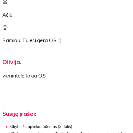
😀
Ačiū
🙂
Ramiau. Tu esi gera O.S. :’)
Olivija.
vienintelė tokia O.S.
Susiję įrašai:
Kūrybinės aplinkos kūrimas
(3 dalis)