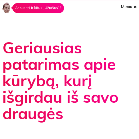
Meniu
🔥
Ar skaitei ir kitus „Užrašus“?
Geriausias
patarimas apie
kūrybą, kurį
išgirdau iš savo
draugės