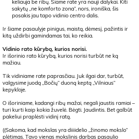
keliauja be ribų. Šiame rate yra nauji dalykai. Kiti
sakytų „ne komforto zona”, nors, ironiška, šis
posakis jau tapo vidinio centro dalis.
Ir šiame pasaulyje pinigus, maistą, dėmesį, pažintis ir
kitą uždirbi gamindamas tai, ko reikia.
Vidinio rato kūrybą, kurios norisi.
Ir išorinio rato kūrybą, kurios norisi turbūt ne ką
mažiau.
Tik vidiniame rate paprasčiau. Juk ilgai dar, turbūt,
valgysime juodą „Bočių” duoną keptą „Vilniaus”
kepykloje.
O išoriniame, kadangi ribų mažai, negali jaustis ramiai –
turi kurti kaip kokia žuvelė. Bėgti. Jaudintis. Bet galbūt
pakeliui praplėsti vidinį ratą.
((Sakoma, kad mokslas yra diiiidelio „žinomo mokslo”
plėtimas. Tavo vienas mokslinis darbas pasaulio