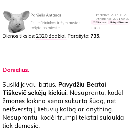
Paršelis Antanas
Paskelbta: 2017-11-20
Atnaujinta: 2021-09-30
Esu mūrininkas ir žymiausias
365 tekstai
kūrybiškumas
rašytojas mieste.
Laiškai
Dienos tikslas:
2320 žodžiai
. Parašyta:
735
.
Danielius.
Susiklijavau batus.
Pavydžiu Beatai
Tiškevič sekėjų kiekiui.
Nesuprantu, kodėl
žmonės laikina senai sukurtą šūdą, net
neišverstą į lietuvių kalbą ar anything.
Nesuprantu, kodėl trumpi tekstai sulaukia
tiek dėmesio.