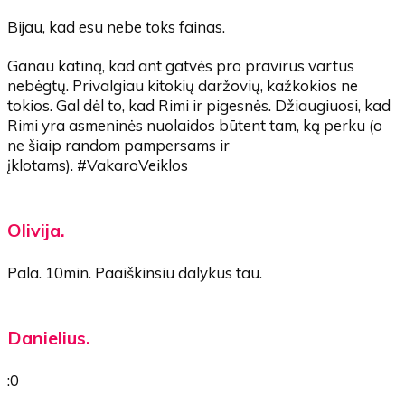
Bijau, kad esu nebe toks fainas.
Ganau katiną, kad ant gatvės pro pravirus vartus
nebėgtų. Privalgiau kitokių daržovių, kažkokios ne
tokios. Gal dėl to, kad Rimi ir pigesnės. Džiaugiuosi, kad
Rimi yra asmeninės nuolaidos būtent tam, ką perku (o
ne šiaip random pampersams ir
įklotams). #VakaroVeiklos
Olivija.
Pala. 10min. Paaiškinsiu dalykus tau.
Danielius.
:0