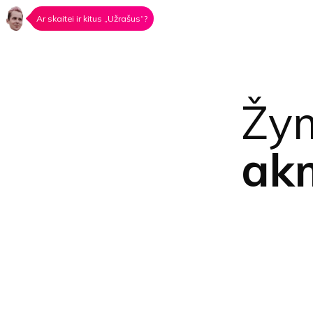
Ar skaitei ir kitus „Užrašus“?
Žy
ak