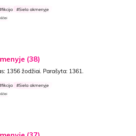
fikcija
Siela akmenyje
ščiai
menyje (38)
as:
1356 žodžiai
. Parašyta:
1361
.
fikcija
Siela akmenyje
ščiai
menyje (37)