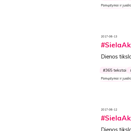
Pamąstymai ir juodra
2017-06-13
#SielaAk
Dienos tiksl
365 tekstai
Pamąstymai ir juodra
2017-06-12
#SielaAk
Dienos tiksl