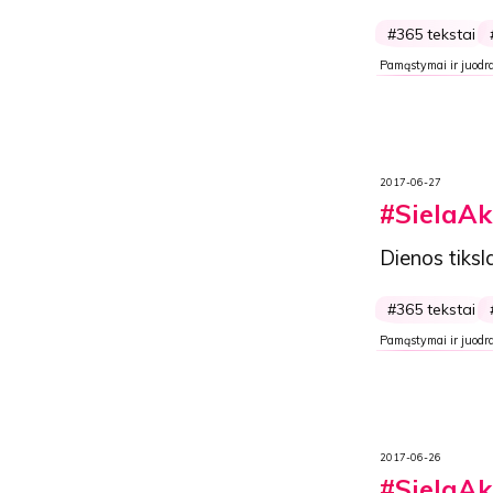
365 tekstai
Pamąstymai ir juodra
2017-06-27
#SielaAk
Dienos tiksl
365 tekstai
Pamąstymai ir juodra
2017-06-26
#SielaAk