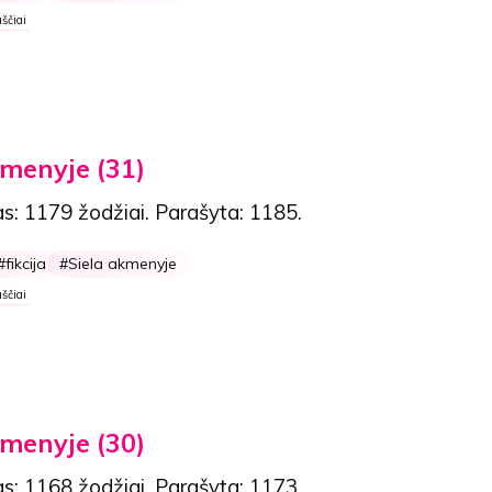
ščiai
menyje (31)
as:
1179 žodžiai
. Parašyta:
1185
.
fikcija
Siela akmenyje
ščiai
menyje (30)
as:
1168 žodžiai
. Parašyta:
1173
.