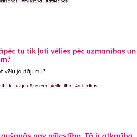
šķiršanās
mīlestība
attiecības
āpēc tu tik ļoti vēlies pēc uzmanības un
ām?
ot vēlu jautājumu?
atbildes uz jautājumiem
mīlestība
attiecības
raušanās nav mīlestība. Tā ir atkarība.