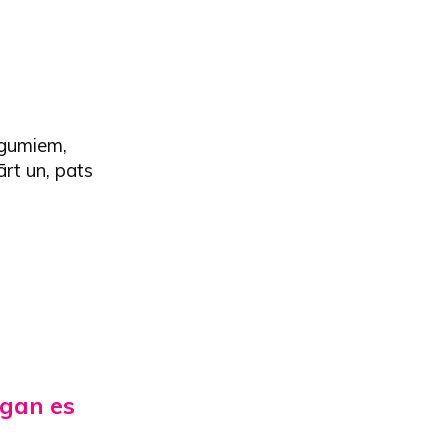
iegumiem,
ārt un, pats
 gan es