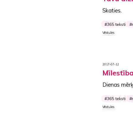
Skaties.
365 teksti
Vēstules
2017-07-12
Mīlestīb
Dienas mērķ
365 teksti
Vēstules