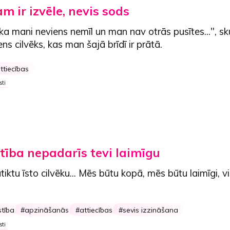
m ir izvēle, nevis sods
 ka mani neviens nemīl un man nav otrās pusītes...", sk
s cilvēks, kas man šajā brīdī ir prātā.
ttiecības
sti
stība nepadarīs tevi laimīgu
atiktu īsto cilvēku... Mēs būtu kopā, mēs būtu laimīgi, v
stība
apzināšanās
attiecības
sevis izzināšana
sti