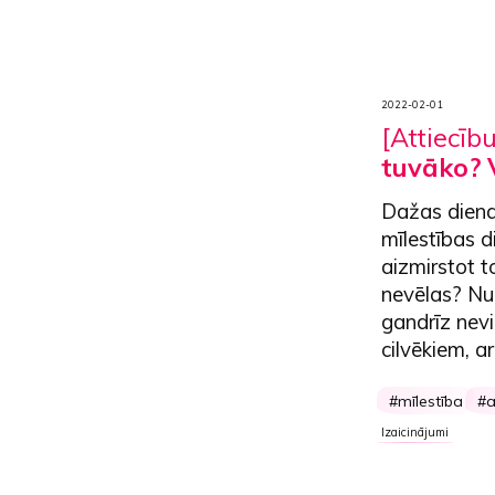
2022-02-01
[Attiecīb
tuvāko? V
Dažas dienas
mīlestības d
aizmirstot t
nevēlas? Nu,
gandrīz nevi
cilvēkiem, ar
mīlestība
a
Izaicinājumi