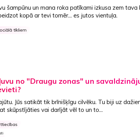
avu šampūnu un mana roka patīkami izkusa zem tava k
 beidzot
kopā ar tevi
tomēr... es jutos vientuļa.
ociālā tīkliem
kļuvu no "Draugu zonas" un savaldzināj
vieti?
jūtu. Jūs satikāt tik brīnišķīgu cilvēku. Tu biji uz daži
t skūpstījāties vai darījāt vēl to un to...
ttiecības
sti