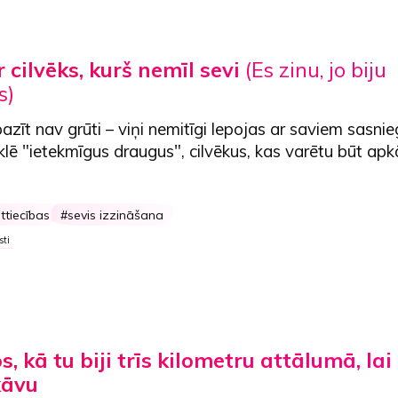
r cilvēks, kurš nemīl sevi
(Es zinu, jo biju
s)
azīt nav grūti – viņi nemitīgi lepojas ar saviem sasn
klē "ietekmīgus draugus", cilvēkus, kas varētu būt apk
ttiecības
sevis izzināšana
sti
s, kā tu biji trīs kilometru attālumā, lai
kāvu