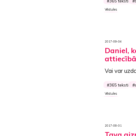
365 teksti
Vēstules
2017-09-04
Daniel, k
attiecīb
Vai var uzd
365 teksti
Vēstules
2017-08-01
Tava aiz