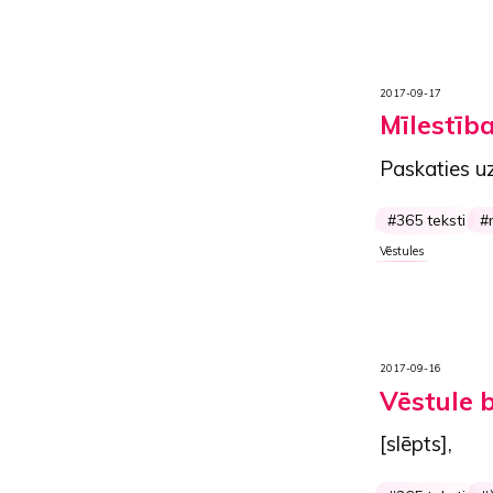
2017-09-17
Mīlestība
Paskaties uz
365 teksti
Vēstules
2017-09-16
Vēstule b
[slēpts],