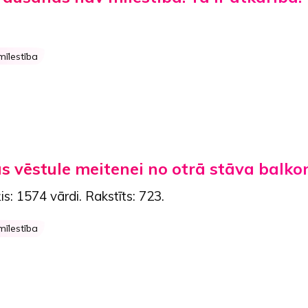
mīlestība
as vēstule meitenei no otrā stāva balko
is:
1574 vārdi
. Rakstīts:
723
.
mīlestība