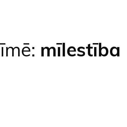
zīmē:
mīlestība