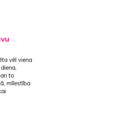
avu
ēta vēl viena
 diena,
gan to
ā, mīlestība
kai