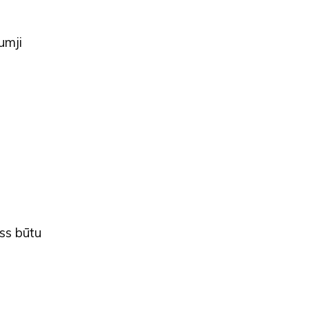
umji
iss būtu