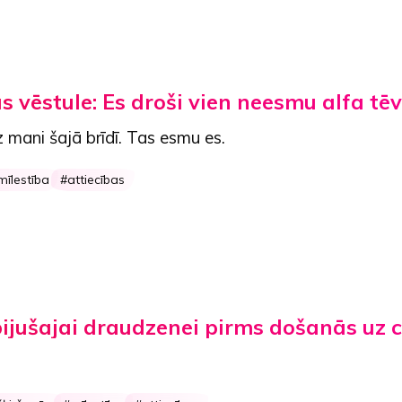
s vēstule: Es droši vien neesmu alfa tēv
 mani šajā brīdī. Tas esmu es.
mīlestība
attiecības
ijušajai draudzenei pirms došanās uz ci