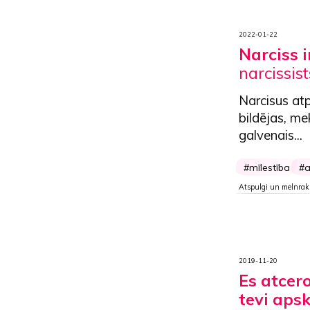
2022-01-22
Narciss i
narcissist
Narcisus atp
bildējas, me
galvenais...
mīlestība
a
Atspulgi un melnrak
2019-11-20
Es atcero
tevi aps