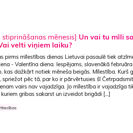
u stiprināšanas mēnesis]
Un vai tu mīli s
ai velti viņiem laiku?
 pirms mīlestības dienas Lietuvai pasaulē tiek atzīm
iena - Valentīna diena. Iespējams, slavenākā februāra
o, kas dažkārt notiek mēneša beigās. Mīlestība. Kurš 
 spriežot pēc tā, par ko ir pārvērtusies šī Četrpadsmit
enam vairs nav vajadzīga. Jo mīlestība ir vajadzīga ti
 kuriem gribas sakarst un izveidot brigādi [...]
ttiecības