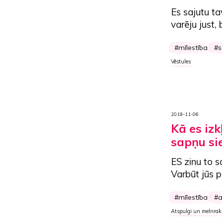
Es sajutu t
varēju just,
mīlestība
s
Vēstules
2019-11-06
Kā es iz
sapņu sie
ES zinu to sa
Varbūt jūs pa
mīlestība
a
Atspulgi un melnrak