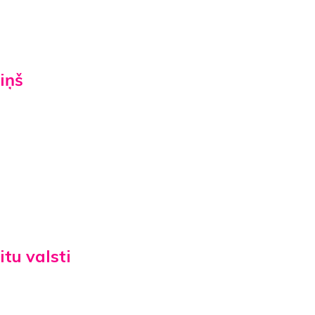
iņš
tu valsti