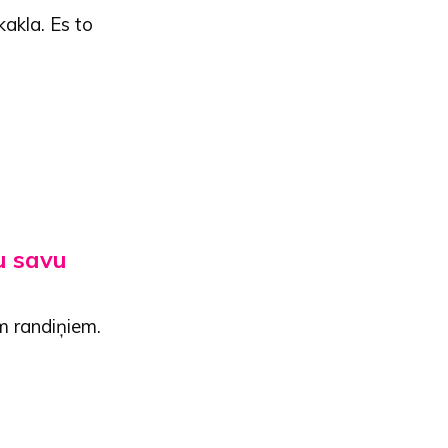
akla. Es to
u savu
em randiņiem.