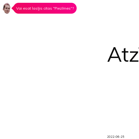
Vai esat lasījis citas "Piezīmes"?
At
2022-06-25