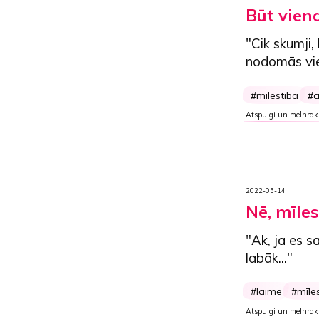
Būt viena
"Cik skumji,
nodomās vien
mīlestība
a
Atspulgi un melnrak
2022-05-14
Nē, mīle
"Ak, ja es s
labāk..."
laime
mīle
Atspulgi un melnrak