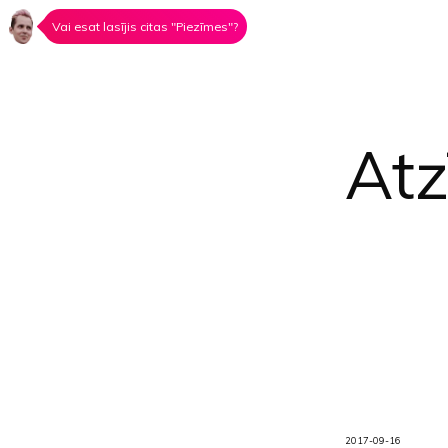
Vai esat lasījis citas "Piezīmes"?
At
2017-09-16