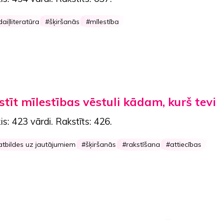
daiļliteratūra
šķiršanās
mīlestība
stīt mīlestības vēstuli kādam, kurš tev
is:
423 vārdi
. Rakstīts:
426
.
atbildes uz jautājumiem
šķiršanās
rakstīšana
attiecības