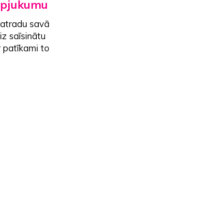
apjukumu
 atradu savā
z saīsinātu
 patīkami to