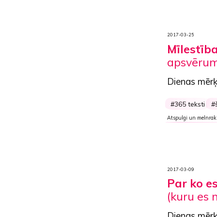
2017-03-25
Mīlestīb
apsvērumi
Dienas mērķ
365 teksti
Atspulgi un melnrak
2017-03-09
Par ko e
(kuru es 
Dienas mērķ