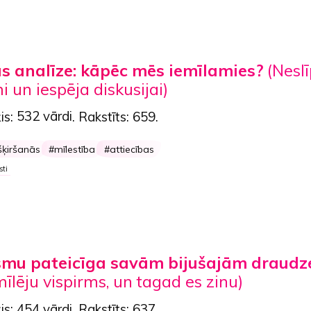
as analīze: kāpēc mēs iemīlamies?
(Neslī
 un iespēja diskusijai)
is:
532 vārdi
. Rakstīts:
659
.
šķiršanās
mīlestība
attiecības
sti
smu pateicīga savām bijušajām draud
mīlēju vispirms, un tagad es zinu)
is:
454 vārdi
. Rakstīts:
637
.