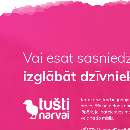
Vai esat sasnied
izglābāt dzīvnie
Katru reizi, kad iegādāj
prece
, 5% no peļņas non
jāpērk, jo, pateicoties 
veicina šo misiju.
VŠĮ
"Tušti narvai"
strādā