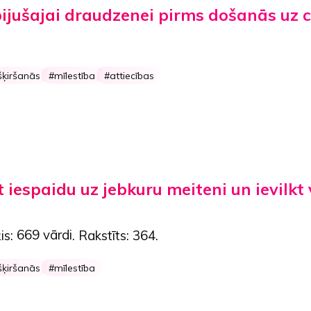
ijušajai draudzenei pirms došanās uz ci
šķiršanās
mīlestība
attiecības
 iespaidu uz jebkuru meiteni un ievilkt 
is:
669 vārdi
. Rakstīts:
364
.
šķiršanās
mīlestība