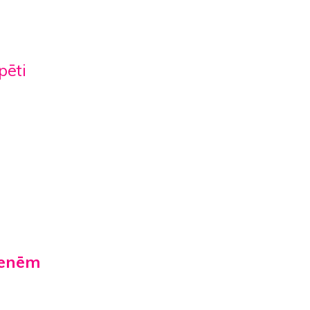
pēti
zenēm