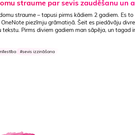
omu straume par sevis zaudēšanu un 
– domu straume – tapusi pirms kādiem 2 gadiem. Es to
 OneNote piezīmju grāmatiņā. Šeit es piedāvāju divrei
u tekstu. Pirms diviem gadiem man sāpēja, un tagad ir
mīlestība
sevis izzināšana