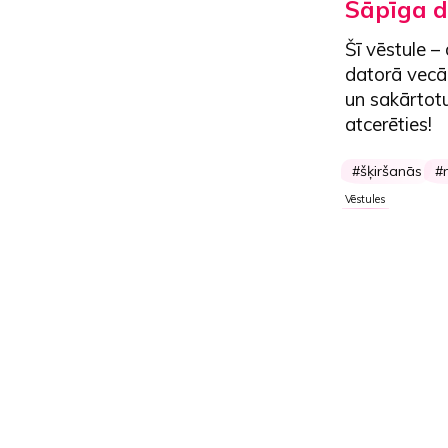
Sāpīga d
Šī vēstule 
datorā vecā
un sakārtot
atcerēties!
šķiršanās
Vēstules