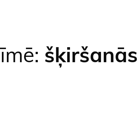
zīmē:
šķiršanās