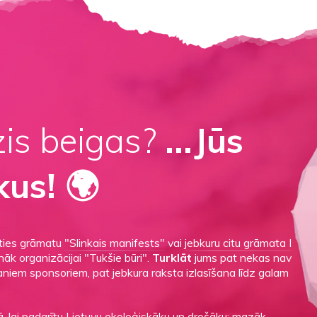
zis beigas?
...Jūs
kus! 🌍
aties grāmatu
"Slinkais manifests"
vai
jebkuru citu grāmata I
āk organizācijai "Tukšie būri".
Turklāt
jums pat nekas nav
maniem sponsoriem, pat jebkura raksta izlasīšana līdz galam
, lai padarītu Lietuvu ekoloģiskāku un drošāku: mazāk