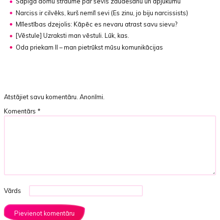
Sāpīga domu straume par sevis zaudēšanu un apjukumu
Narciss ir cilvēks, kurš nemīl sevi
(Es zinu, jo biju narcissists)
Mīlestības dzejolis: Kāpēc es nevaru atrast savu sievu?
[Vēstule]
Uzraksti man vēstuli. Lūk, kas.
Oda priekam II – man pietrūkst mūsu komunikācijas
Atstājiet savu komentāru. Anonīmi.
Komentārs
*
Vārds