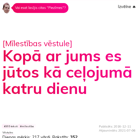
Izvēlne
🔥
Vai esat lasījis citas "Piezīmes"?
[Mīlestības vēstule]
Kopā ar jums es
jūtos kā ceļojumā
katru dienu
Publicēts: 2016-12-11
365 teksti
mīlestība
Atjaunināts: 2021-07-06
Vēstules
Dienas mērķis:
217 vārdi
. Rakstīts:
352.