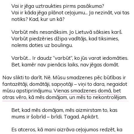
Vai ir jēga uztraukties pirms pasākuma?
Vai ir kāda jēga plānot ceļojumu... Ja nezināt, vai tas
notiks? Kad, kur un kā?
Varbūt mēs nesanāksim. Jo Lietuvā sāksies karš.
Varbūt piedzēries džipa vadītājs, kad tiksimies,
nolems doties uz boulingu.
Varbūt… Ir daudz “varbūt”, ko jūs varat iedomāties.
Bet, kamēr nav pienācis laiks, nav jēgas domāt.
Nav slikti to darīt. Nē. Mūsu smadzenes pēc būtības ir
fantazētāji, domātāji, sapņotāji – viņi to dara, negaidot
mūsu apstiprinājumu.
Vienas smadzenes domā, bet
otras vēro, kā mēs domājam, un mēs to nekontrolējam.
Bet, kad mēs domājam, mēs aizmirstam to, kas
mums ir šobrīd – brīdi. Tagad. Apkārt.
Es atceros, kā mani aizrāva ceļojumos redzēt, ka