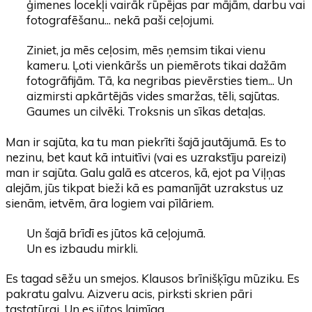
ģimenes locekļi vairāk rūpējas par mājām, darbu vai
fotografēšanu... nekā paši ceļojumi.
Ziniet, ja mēs ceļosim, mēs ņemsim tikai vienu
kameru. Ļoti vienkāršs un piemērots tikai dažām
fotogrāfijām. Tā, ka negribas pievērsties tiem... Un
aizmirsti apkārtējās vides smaržas, tēli, sajūtas.
Gaumes un cilvēki. Troksnis un sīkas detaļas.
Man ir sajūta, ka tu man piekrīti šajā jautājumā. Es to
nezinu, bet kaut kā intuitīvi (vai es uzrakstīju pareizi)
man ir sajūta. Galu galā es atceros, kā, ejot pa Viļņas
alejām, jūs tikpat bieži kā es pamanījāt uzrakstus uz
sienām, ietvēm, āra logiem vai pīlāriem.
Un šajā brīdī es jūtos kā ceļojumā.
Un es izbaudu mirkli.
Es tagad sēžu un smejos. Klausos brīnišķīgu mūziku. Es
pakratu galvu. Aizveru acis, pirksti skrien pāri
tastatūrai. Un es jūtos laimīga.