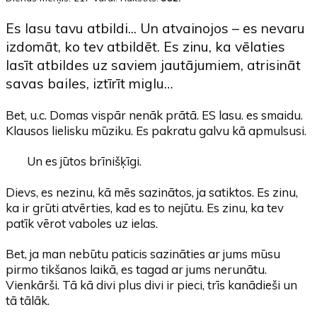
Es lasu tavu atbildi... Un atvainojos – es nevaru
izdomāt, ko tev atbildēt. Es zinu, ka vēlaties
lasīt atbildes uz saviem jautājumiem, atrisināt
savas bailes, iztīrīt miglu…
Bet, u.c. Domas vispār nenāk prātā. ES lasu. es smaidu.
Klausos lielisku mūziku. Es pakratu galvu kā apmulsusi.
Un es jūtos brīnišķīgi.
Dievs, es nezinu, kā mēs sazinātos, ja satiktos. Es zinu,
ka ir grūti atvērties, kad es to nejūtu. Es zinu, ka tev
patīk vērot vaboles uz ielas.
Bet, ja man nebūtu paticis sazināties ar jums mūsu
pirmo tikšanos laikā, es tagad ar jums nerunātu.
Vienkārši. Tā kā divi plus divi ir pieci, trīs kanādieši un
tā tālāk.