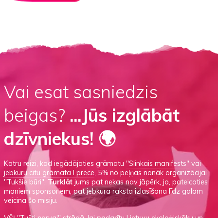
Vai esat sasniedzis
beigas?
...Jūs izglābāt
dzīvniekus! 🌍
Katru reizi, kad iegādājaties grāmatu
"Slinkais manifests"
vai
jebkuru citu grāmata I prece
, 5% no peļņas nonāk organizācijai
"Tukšie būri".
Turklāt
jums pat nekas nav jāpērk, jo, pateicoties
maniem sponsoriem, pat jebkura raksta izlasīšana līdz galam
veicina šo misiju.