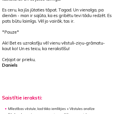
Es ceru, ka jūs jūtaties tāpat. Tagad. Un vienalga, pa
dienām - man ir sajūta, ka es gribētu tevi tādu redzēt. Es
pats būtu laimīgs. Vēl jo vairāk, tas ir.
*Pauze*
Ak! Bet es uzrakstīju vēl vienu vēstuli-ziņu-grāmatu-
kaut ko! Un es teicu, ka nerakstīšu!
Ceļojot ar prieku,
Daniels
Saistītie ieraksti:
Mīlestības vēstule, kad tikko iemīlējies + Vēstules analīze