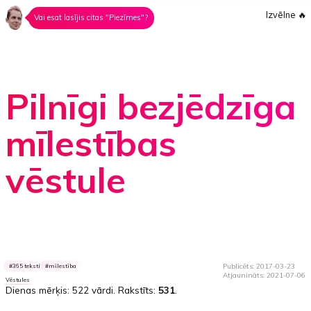
Izvēlne
🔥
Vai esat lasījis citas "Piezīmes"?
Pilnīgi bezjēdzīga
mīlestības
vēstule
Publicēts: 2017-03-23
365 teksti
mīlestība
Atjaunināts: 2021-07-06
Vēstules
Dienas mērķis:
522 vārdi
. Rakstīts:
531
.