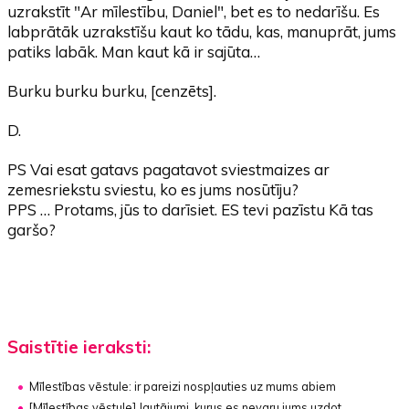
uzrakstīt "Ar mīlestību, Daniel", bet es to nedarīšu. Es
labprātāk uzrakstīšu kaut ko tādu, kas, manuprāt, jums
patiks labāk. Man kaut kā ir sajūta…
Burku burku burku, [cenzēts].
D.
PS Vai esat gatavs pagatavot sviestmaizes ar
zemesriekstu sviestu, ko es jums nosūtīju?
PPS … Protams, jūs to darīsiet. ES tevi pazīstu Kā tas
garšo?
Saistītie ieraksti:
Mīlestības vēstule: ir pareizi nospļauties uz mums abiem
[Mīlestības vēstule] Jautājumi, kurus es nevaru jums uzdot