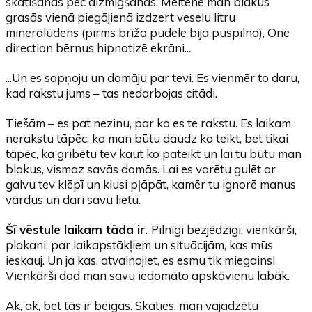
skatīšanās pēc aizmigšanas. Meitene man blakus
grasās vienā piegājienā izdzert veselu litru
minerālūdens (pirms brīža pudele bija puspilna), One
direction bērnus hipnotizē ekrāni...
...Un es sapņoju un domāju par tevi. Es vienmēr to daru,
kad rakstu jums – tas nedarbojas citādi.
Tiešām – es pat nezinu, par ko es te rakstu. Es laikam
nerakstu tāpēc, ka man būtu daudz ko teikt, bet tikai
tāpēc, ka gribētu tev kaut ko pateikt un lai tu būtu man
blakus, vismaz savās domās. Lai es varētu gulēt ar
galvu tev klēpī un klusi pļāpāt, kamēr tu ignorē manus
vārdus un dari savu lietu.
Šī vēstule laikam tāda ir.
Pilnīgi bezjēdzīgi, vienkārši,
plakani, par laikapstākļiem un situācijām, kas mūs
ieskauj. Un ja kas, atvainojiet, es esmu tik miegains!
Vienkārši dod man savu iedomāto apskāvienu labāk.
Ak, ak, bet tās ir beigas. Skaties, man vajadzētu