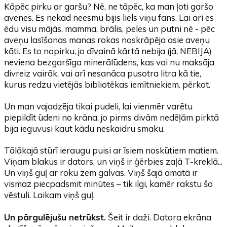
Kāpēc pirku ar garšu? Nē, ne tāpēc, ka man ļoti garšo
avenes. Es nekad neesmu bijis liels viņu fans. Lai arī es
ēdu visu mājās, mamma, brālis, peles un putni nē - pēc
aveņu lasīšanas manas rokas noskrāpēja asie aveņu
kāti. Es to nopirku, jo dīvainā kārtā nebija (jā, NEBIJA)
neviena bezgaršīga minerālūdens, kas vai nu maksāja
divreiz vairāk, vai arī nesanāca pusotra litra kā tie,
kurus redzu vietējās bibliotēkas iemītniekiem. pērkot.
Un man vajadzēja tikai pudeli, lai vienmēr varētu
piepildīt ūdeni no krāna, jo pirms divām nedēļām pirktā
bija ieguvusi kaut kādu neskaidru smaku.
Tālākajā stūrī ieraugu puisi ar īsiem noskūtiem matiem.
Viņam blakus ir dators, un viņš ir ģērbies zaļā T-kreklā...
Un viņš guļ ar roku zem galvas. Viņš šajā amatā ir
vismaz piecpadsmit minūtes – tik ilgi, kamēr rakstu šo
vēstuli. Laikam viņš guļ.
Un pārgulējušu netrūkst.
Šeit ir daži. Datora ekrāna