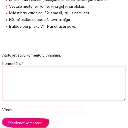
Vēstule meitenei, kamēr viņa guļ viņai blakus
Mīlestības vārdnīca:
32 iemesli, lai jūs nemīlētu
Nē, mīlestība nepadarīs tevi laimīgu
Balāde par prieku VIII: Par atrastu paku.
Atstājiet savu komentāru. Anonīmi.
Komentārs
*
Vārds