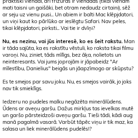
praktiski vienādi, arī frizūras ir vienādas (tikai vienam
mati taisni un gaišāki, bet otram nedaudz cirtaini), sēž
ar seju uz vienu pusi... Un abiem ir balti Mac klēpjdatori,
un viņi kaut ko pārlūko ar ieslēgtu Safari. Nav peles,
tikai klēpjdatori, pirksti... Vai tie ir dvīņi?
Nu, es nezinu, vai jūs interesē, ko es šeit rakstu.
Man
ir tāda sajūta, ka es rakstītu vēstuli, ko raksta tikai filmu
varoņi. Nu, ziniet, tāds mīlīgs, bez āķa, nolietots un
neinteresants. Vai jums joprojām ir jāpabeidz "Ar
mīlestību, Danielius" beigās un jāapzīmogo ar skūpstu?
Es te smejos par savu joku. Nu, es smejos vairāk, jo joks
nav tik smieklīgs.
Iedzeru no pudeles malku negāzēta minerālūdens.
Ūdens ar aveņu garšu. Dažus mirkļus tas ievelkas mutē
un garšo pārsteidzoši aveņu garšu. Tieši tādi, kādi aug
manā pagalmā vasarā. Varbūt tāpēc viņu ir tik maz, ka
salasa un liek minerālūdens pudelēs!?