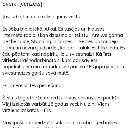
Sveiki [cenzēts]!
Jūs lūdzāt man uzrakstīt jums vēstuli.
Es sēžu bibliotēkā. Atkal. Es tusējos un klausos
interneta radio, skan dziesma ar tekstu "Are we gonna
be the same, Standing in corner...". Šeit es pazaudēju
ritmu un nevarēju dzirdēt, ko darīt tālāk. Es tikko ēdu. Es
ēdu pēc tam, kad nopirku lielu sviestmaizi.
Kā īsts
vīrietis.
Pašnodarbinātais, kurš par saviem
nopelnītajiem eiro nopirka sev pārtiku! Es joprojām jūtu
sviestmaizes garšu savā mutē.
Es atcerējos tevi pēc ēšanas.
Šeit es tagad sēžu un redzu divus bērnus sev priekšā.
Viņi izskatās varbūt 16 gadus veci. Nu zini, Viens
virziens izskatās – tīrs.
Nav īpaši pārsteidzoša sakritība, ka abi ir ģērbušies