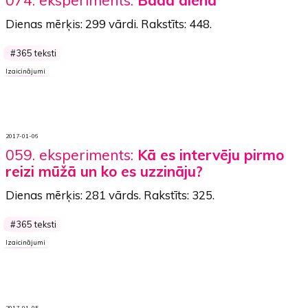
Dienas mērķis:
299 vārdi
. Rakstīts:
448
.
365 teksti
Izaicinājumi
2017-01-06
059. eksperiments:
Kā es intervēju pirmo
reizi mūžā un ko es uzzināju?
Dienas mērķis:
281 vārds
. Rakstīts:
325
.
365 teksti
Izaicinājumi
2017-01-05