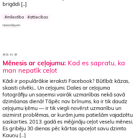
brigādi [...]
mīlestība
attiecības
Izaicinājumi
2021-11-20
Mēnesis ar ceļojumu:
Kad es sapratu, ka
man nepatīk ceļot
Kādi ir populārākie ieraksti Facebook? Būtībā: kāzas,
skaisti cilvēki... Un ceļojumi. Dalies ar ceļojuma
fotogrāfiju un saņemsi vairāk uzmanības nekā savā
dzimšanas dienā! Tāpēc nav brīnums, ka ir tik daudz
ceļojumu ķēmu — ir tik viegli novērst uzmanību un
aizmirst problēmas, ar kurām jums patiešām vajadzētu
saskarties. 2013. gadā es mēģināju ceļot veselu mēnesi.
Es gribēju 30 dienas pēc kārtas apceļot savu dzimto
Kauņu […]