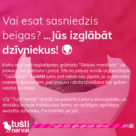
Vai esat sasniedzis
beigas?
...Jūs izglābāt
dzīvniekus! 🌍
Katru reizi, kad iegādājaties grāmatu
"Slinkais manifests"
vai
jebkuru citu grāmata I prece
, 5% no peļņas nonāk organizācijai
"Tukšie būri".
Turklāt
jums pat nekas nav jāpērk, jo, pateicoties
maniem sponsoriem, pat jebkura raksta izlasīšana līdz galam
veicina šo misiju.
VŠĮ
"Tušti narvai"
strādā, lai padarītu Lietuvu ekoloģiskāku un
drošāku: mazāk kažokzvēru fermu un nežēlīgos apstākļos
audzētu dzīvnieku.
Piedalieties arī jūs!
Jauns 2016. gada paaukota: 964 eiro
€1000