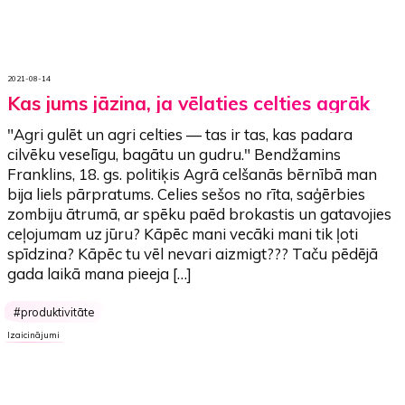
2021-08-14
Kas jums jāzina, ja vēlaties celties agrāk
"Agri gulēt un agri celties — tas ir tas, kas padara
cilvēku veselīgu, bagātu un gudru." Bendžamins
Franklins, 18. gs. politiķis Agrā celšanās bērnībā man
bija liels pārpratums. Celies sešos no rīta, saģērbies
zombiju ātrumā, ar spēku paēd brokastis un gatavojies
ceļojumam uz jūru? Kāpēc mani vecāki mani tik ļoti
spīdzina? Kāpēc tu vēl nevari aizmigt??? Taču pēdējā
gada laikā mana pieeja […]
produktivitāte
Izaicinājumi