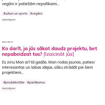
vegāni ir patiešām nepatīkami…
uzturs un sports
vegāns
Izaicinājumi
2019-08-07
Ko darīt, ja jūs sākat daudz projektu, bet
nepabeidzat tos?
[Izaicināt jūs]
Es zinu Man arī tā gadās. Man rodas jaunas, patiesi
interesantas un labas idejas, sāku strādāt pie šiem
projektiem...
produktivitāte
panākumus
Izaicinājumi