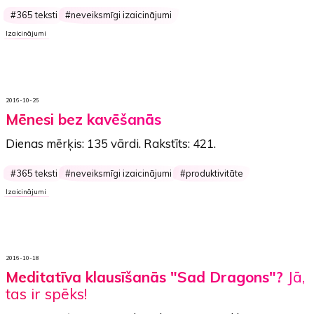
365 teksti
neveiksmīgi izaicinājumi
Izaicinājumi
2016-10-26
Mēnesi bez kavēšanās
Dienas mērķis:
135 vārdi
. Rakstīts:
421
.
365 teksti
neveiksmīgi izaicinājumi
produktivitāte
Izaicinājumi
2016-10-18
Meditatīva klausīšanās "Sad Dragons"?
Jā,
tas ir spēks!