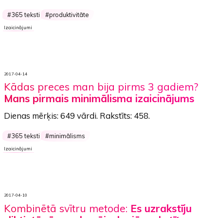
365 teksti
produktivitāte
Izaicinājumi
2017-04-14
Kādas preces man bija pirms 3 gadiem?
Mans pirmais minimālisma izaicinājums
Dienas mērķis:
649 vārdi
. Rakstīts:
458
.
365 teksti
minimālisms
Izaicinājumi
2017-04-10
Kombinētā svītru metode:
Es uzrakstīju