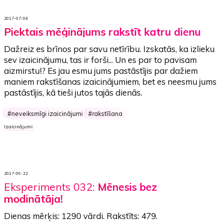
2017-07-04
Piektais mēģinājums rakstīt katru dienu
Dažreiz es brīnos par savu netīrību. Izskatās, ka izlieku
sev izaicinājumu, tas ir forši... Un es par to pavisam
aizmirstu!? Es jau esmu jums pastāstījis par dažiem
maniem rakstīšanas izaicinājumiem, bet es neesmu jums
pastāstījis, kā tieši jutos tajās dienās.
neveiksmīgi izaicinājumi
rakstīšana
Izaicinājumi
2017-06-22
Eksperiments 032:
Mēnesis bez
modinātāja!
Dienas mērķis:
1290 vārdi
. Rakstīts:
479
.