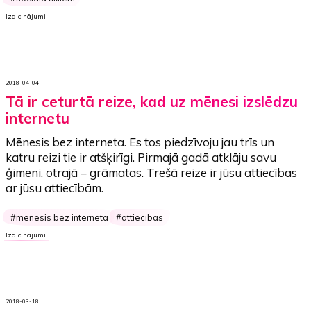
Izaicinājumi
2018-04-04
Tā ir ceturtā reize, kad uz mēnesi izslēdzu
internetu
Mēnesis bez interneta.
Es tos piedzīvoju
jau trīs
un
katru reizi tie ir atšķirīgi. Pirmajā gadā atklāju savu
ģimeni, otrajā – grāmatas. Trešā reize ir jūsu attiecības
ar jūsu attiecībām.
mēnesis bez interneta
attiecības
Izaicinājumi
2018-03-18