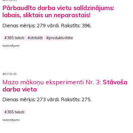
Pārbaudīto darba vietu salīdzinājums:
labais, sliktais un neparastais!
Dienas mērķis:
279 vārdi
. Rakstīts:
396
.
365 teksti
strādāt
produktivitāte
Izaicinājumi
2017-01-03
Mazo mākoņu eksperimenti Nr. 3:
Stāvoša
darba vieta
Dienas mērķis:
273 vārdi
. Rakstīts:
275
.
365 teksti
Izaicinājumi