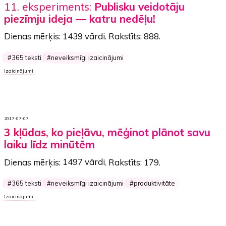
11. eksperiments:
Publisku veidotāju
piezīmju ideja — katru nedēļu!
Dienas mērķis:
1439 vārdi
. Rakstīts:
888
.
365 teksti
neveiksmīgi izaicinājumi
Izaicinājumi
2017-07-07
3 kļūdas, ko pieļāvu, mēģinot plānot savu
laiku līdz minūtēm
Dienas mērķis:
1497 vārdi
. Rakstīts:
179
.
365 teksti
neveiksmīgi izaicinājumi
produktivitāte
Izaicinājumi