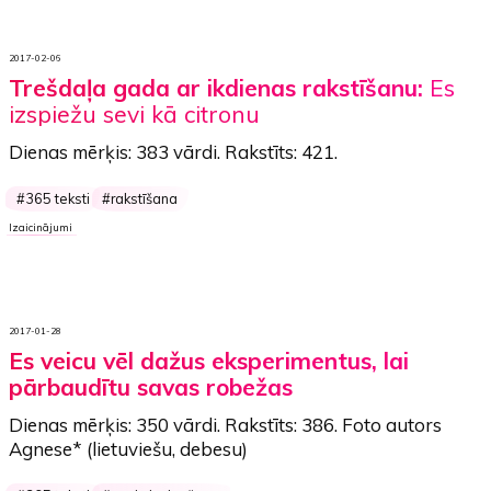
2017-02-06
Trešdaļa gada ar ikdienas rakstīšanu:
Es
izspiežu sevi kā citronu
Dienas mērķis:
383 vārdi
. Rakstīts:
421
.
365 teksti
rakstīšana
Izaicinājumi
2017-01-28
Es veicu vēl dažus eksperimentus, lai
pārbaudītu savas robežas
Dienas mērķis:
350 vārdi
. Rakstīts:
386
. Foto autors
Agnese*
(lietuviešu, debesu)