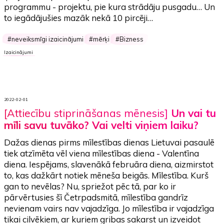
programmu - projektu,
pie kura strādāju pusgadu
… Un
to iegādājušies mazāk nekā 10 pircēji…
neveiksmīgi izaicinājumi
mērķi
Bizness
Izaicinājumi
2022-02-01
[Attiecību stiprināšanas mēnesis]
Un vai tu
mīli savu tuvāko? Vai velti viņiem laiku?
Dažas dienas pirms mīlestības dienas Lietuvai pasaulē
tiek atzīmēta vēl viena mīlestības diena - Valentīna
diena. Iespējams, slavenākā februāra diena, aizmirstot
to, kas dažkārt notiek mēneša beigās. Mīlestība. Kurš
gan to nevēlas? Nu, spriežot pēc tā, par ko ir
pārvērtusies šī Četrpadsmitā, mīlestība gandrīz
nevienam vairs nav vajadzīga. Jo mīlestība ir vajadzīga
tikai cilvēkiem, ar kuriem gribas sakarst un izveidot