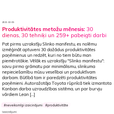
2021-10-09
Produktivitātes metožu mēnesis:
30
dienas, 30 tehniķi un 259+ pabeigti darbi
Pat pirms uzrakstīju Slinko manifestu, es nolēmu
izmēģināt aptuveni 30 dažādus produktivitātes
paņēmienus un redzēt, kuri no tiem būtu man
piemērotākie. Vēlāk es uzrakstīju "Slinko manifestu":
savu pirmo grāmatu par minimālismu, slinkuma
nepieciešamību mūsu veselībai un produktīvam
darbam. Būtībā tam ir paredzēti produktivitātes
paņēmieni. Autoražotāja Toyota rūpnīcā tiek izmantota
Kanban darba uzraudzības sistēma, un par burvju
vārdiem Lean […]
neveiksmīgi izaicinājumi
produktivitāte
Izaicinājumi