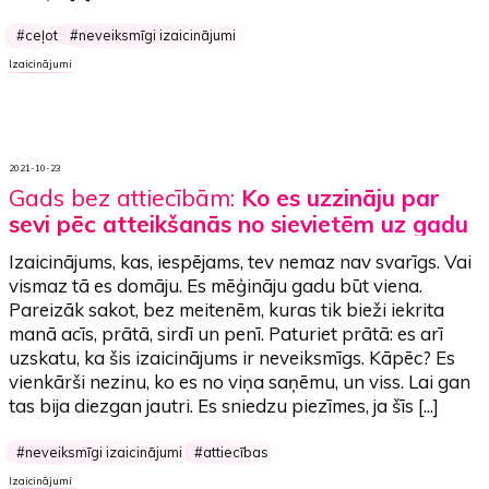
ceļot
neveiksmīgi izaicinājumi
Izaicinājumi
2021-10-23
Gads bez attiecībām:
Ko es uzzināju par
sevi pēc atteikšanās no sievietēm uz gadu
Izaicinājums, kas, iespējams, tev nemaz nav svarīgs. Vai
vismaz tā es domāju. Es mēģināju gadu būt viena.
Pareizāk sakot, bez meitenēm, kuras tik bieži iekrita
manā acīs, prātā, sirdī un penī. Paturiet prātā: es arī
uzskatu, ka šis izaicinājums ir neveiksmīgs. Kāpēc? Es
vienkārši nezinu, ko es no viņa saņēmu, un viss. Lai gan
tas bija diezgan jautri. Es sniedzu piezīmes, ja šīs [...]
neveiksmīgi izaicinājumi
attiecības
Izaicinājumi