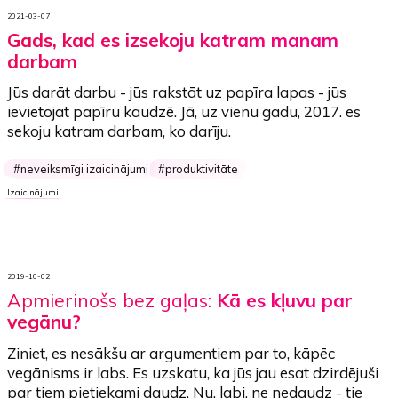
2021-03-07
Gads, kad es izsekoju katram manam
darbam
Jūs darāt darbu - jūs rakstāt uz papīra lapas - jūs
ievietojat papīru kaudzē. Jā, uz vienu gadu, 2017.
es
sekoju katram darbam, ko darīju.
neveiksmīgi izaicinājumi
produktivitāte
Izaicinājumi
2019-10-02
Apmierinošs bez gaļas:
Kā es kļuvu par
vegānu?
Ziniet, es nesākšu ar argumentiem par to, kāpēc
vegānisms ir labs.
Es uzskatu, ka jūs jau esat dzirdējuši
par tiem pietiekami daudz. Nu, labi, ne nedaudz - tie