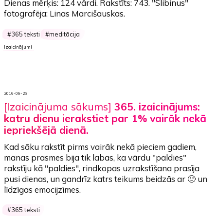
Dienas mērķis:
124 vārdi
. Rakstīts:
743
. "Slibinus"
fotografēja: Linas Marcišauskas.
365 teksti
meditācija
Izaicinājumi
2016-09-26
[Izaicinājuma sākums]
365. izaicinājums:
katru dienu ierakstiet par 1% vairāk nekā
iepriekšējā dienā.
Kad sāku rakstīt pirms vairāk nekā pieciem gadiem,
manas prasmes bija tik labas, ka vārdu "paldies"
rakstīju kā "paldies", rindkopas uzrakstīšana prasīja
pusi dienas, un gandrīz katrs teikums beidzās ar 🙂 un
līdzīgas emocijzīmes.
365 teksti