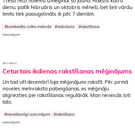
Trešo reizi nolēmu izmēģināt šo jauno. Rakstīt
katru
dienu
, patīk
februāris
un
oktobris
mēneši, bet šeit vārdu
limits tiek paaugstināts ik pēc 7 dienām.
kombinēto svītru metode
radošums
rakstīšana
Izaicinājumi
2017-04-01
Ceturtais ikdienas rakstīšanas mēģinājums
Un tad
vēl
decembrī bija mēģinājumi rakstīt.
Pēc pirmā
noveles melnraksta pabeigšanas
, es mēģināju
atgriezties pie rakstīšanas regulārāk. Man neveicās ļoti
labi.
neveiksmīgi izaicinājumi
rakstīšana
Izaicinājumi