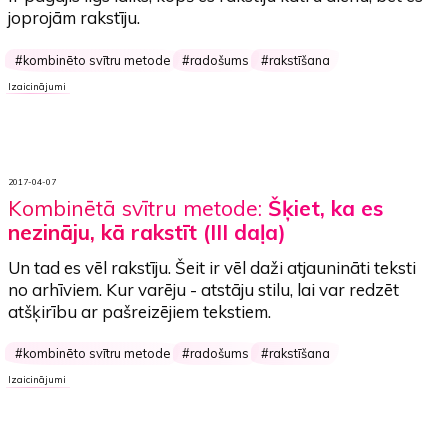
joprojām rakstīju.
kombinēto svītru metode
radošums
rakstīšana
Izaicinājumi
2017-04-07
Kombinētā svītru metode:
Šķiet, ka es
nezināju, kā rakstīt (III daļa)
Un tad es vēl rakstīju. Šeit ir vēl daži atjaunināti teksti
no arhīviem. Kur varēju - atstāju stilu, lai var redzēt
atšķirību ar pašreizējiem tekstiem.
kombinēto svītru metode
radošums
rakstīšana
Izaicinājumi