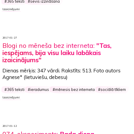
365 teksti
sevis izzināšana
Izaicinājumi
2017-01-27
Blogi no mēneša bez interneta:
"Tas,
iespējams, bija visu laiku labākais
izaicinājums"
Dienas mērķis:
347 vārdi
. Rakstīts:
513
. Foto autors
Agnese*
(lietuviešu, debesu)
365 teksti
ieradumus
mēnesis bez interneta
sociālā tīkliem
Izaicinājumi
2017-01-12
074. eksperiments:
Bada diena