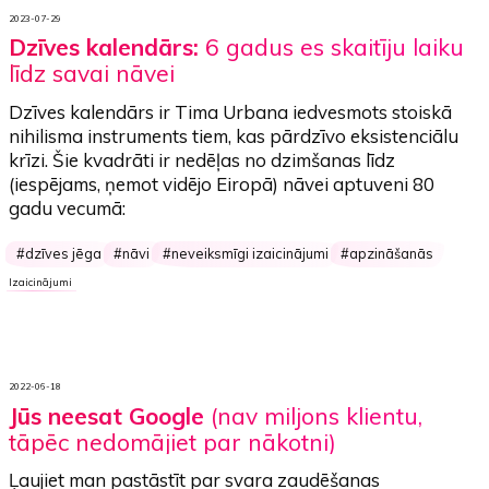
2023-07-29
Dzīves kalendārs:
6 gadus es skaitīju laiku
līdz savai nāvei
Dzīves kalendārs
ir Tima Urbana iedvesmots stoiskā
nihilisma instruments tiem, kas pārdzīvo eksistenciālu
krīzi. Šie kvadrāti ir nedēļas no dzimšanas līdz
(iespējams, ņemot vidējo Eiropā) nāvei aptuveni 80
gadu vecumā:
dzīves jēga
nāvi
neveiksmīgi izaicinājumi
apzināšanās
Izaicinājumi
2022-06-18
Jūs neesat Google
(nav miljons klientu,
tāpēc nedomājiet par nākotni)
Ļaujiet man pastāstīt par svara zaudēšanas