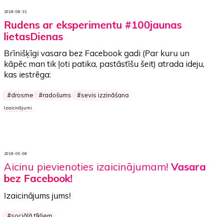
2018-08-31
Rudens ar eksperimentu #100jaunas
lietasDienas
Brīnišķīgi
vasara bez Facebook
gadi (
Par kuru un
kāpēc man tik ļoti patika, pastāstīšu šeit
) atrada ideju,
kas iestrēga:
drosme
radošums
sevis izzināšana
Izaicinājumi
2018-06-08
Aicinu pievienoties izaicinājumam!
Vasara
bez Facebook!
Izaicinājums jums!
sociālā tīkliem