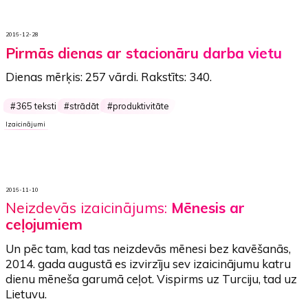
2016-12-28
Pirmās dienas ar stacionāru darba vietu
Dienas mērķis:
257 vārdi
. Rakstīts:
340
.
365 teksti
strādāt
produktivitāte
Izaicinājumi
2016-11-10
Neizdevās izaicinājums:
Mēnesis ar
ceļojumiem
Un pēc tam, kad tas neizdevās
mēnesi bez kavēšanās
,
2014. gada augustā es izvirzīju sev izaicinājumu katru
dienu mēneša garumā
ceļot
. Vispirms uz Turciju, tad uz
Lietuvu.