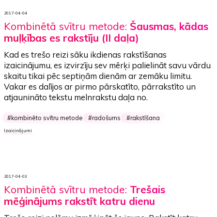
2017-04-04
Kombinētā svītru metode:
Šausmas, kādas
muļķības es rakstīju (II daļa)
Kad es trešo reizi sāku ikdienas rakstīšanas
izaicinājumu, es izvirzīju sev mērķi palielināt savu vārdu
skaitu tikai pēc septiņām dienām ar zemāku limitu.
Vakar es dalījos ar pirmo pārskatīto, pārrakstīto un
atjaunināto tekstu melnrakstu
daļa no
.
kombinēto svītru metode
radošums
rakstīšana
Izaicinājumi
2017-04-03
Kombinētā svītru metode:
Trešais
mēģinājums rakstīt katru dienu