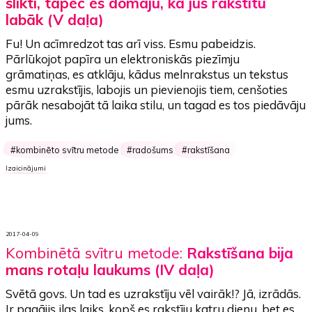
slikti, tāpēc es domāju, ka jūs rakstītu
labāk (V daļa)
Fu! Un acīmredzot tas arī viss. Esmu pabeidzis.
Pārlūkojot papīra un elektroniskās piezīmju
grāmatiņas, es atklāju, kādus melnrakstus un tekstus
esmu uzrakstījis, labojis un pievienojis tiem, cenšoties
pārāk nesabojāt tā laika stilu, un tagad es tos piedāvāju
jums.
kombinēto svītru metode
radošums
rakstīšana
Izaicinājumi
2017-04-09
Kombinētā svītru metode:
Rakstīšana bija
mans rotaļu laukums (IV daļa)
Svētā govs. Un tad es uzrakstīju vēl vairāk!? Jā, izrādās.
Ir pagājis ilgs laiks, kopš es rakstīju katru dienu, bet es