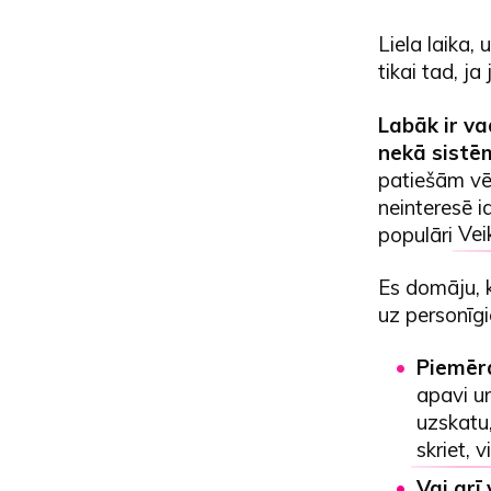
Liela laika,
tikai tad, ja
Labāk ir va
nekā sistēm
patiešām vēl
neinteresē id
populāri
Vei
Es domāju, k
uz personīgi
Piemēra
apavi u
uzskatu,
skriet,
Vai arī