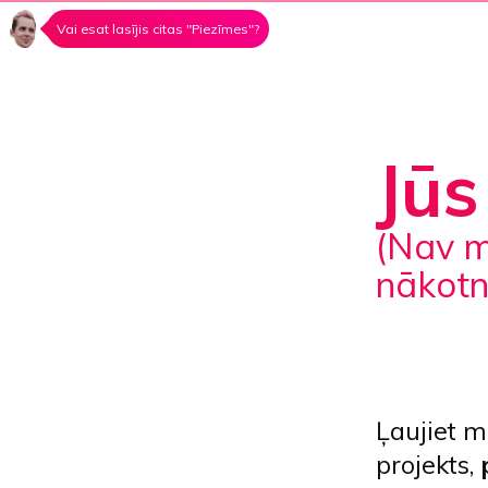
Vai esat lasījis citas "Piezīmes"?
Jūs
(nav miljons klientu, tāpēc nedomājiet par
nākotn
Ļaujiet 
projekts,