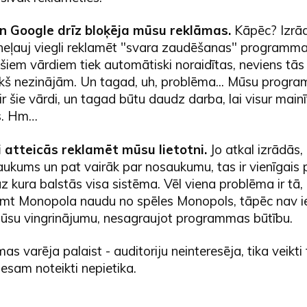
n Google drīz bloķēja mūsu reklāmas.
Kāpēc? Izrād
neļauj viegli reklamēt "svara zaudēšanas" programma
šiem vārdiem tiek automātiski noraidītas, neviens tā
iekš nezinājām. Un tagad, uh, problēma... Mūsu progr
 šie vārdi, un tagad būtu daudz darba, lai visur mainī
s. Hm…
 atteicās reklamēt mūsu lietotni.
Jo atkal izrādās,
aukums un pat vairāk par nosaukumu, tas ir vienīgai
 kura balstās visa sistēma. Vēl viena problēma ir tā,
emt Monopola naudu no spēles Monopols, tāpēc nav 
ūsu vingrinājumu, nesagraujot programmas būtību.
as varēja palaist - auditoriju neinteresēja, tika veikti 
nesam noteikti nepietika.