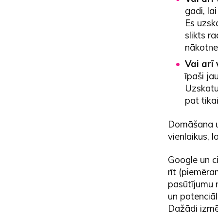
gadi, la
Es uzska
slikts r
nākotnei
Vai arī
īpaši ja
Uzskatu,
pat tika
Domāšana un 
vienlaikus, l
Google un ci
rīt (piemēra
pasūtījumu n
un potenciāl
Dažādi izmēr