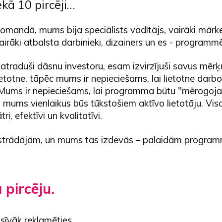
kā 10 pircēji…
omandā, mums bija speciālists vadītājs, vairāki mārk
 vairāki atbalsta darbinieki, dizainers un es - programm
atraduši dāsnu investoru, esam izvirzījuši savus mēr
ietotne, tāpēc mums ir nepieciešams, lai lietotne darb
. Mums ir nepieciešams, lai programma būtu "mērogoj
 mums vienlaikus būs tūkstošiem aktīvo lietotāju. Vi
ri, efektīvi un kvalitatīvi.
trādājām, un mums tas izdevās – palaidām program
 pircēju.
sīvāk reklamēties.