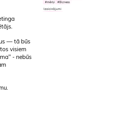
mērķi
Bizness
Izaicinājumi
etinga
ētājs.
ķus — tā būs
otos visiem
ama" - nebūs
sam
mu.