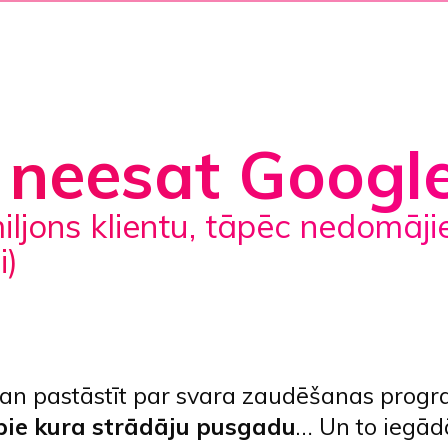
 neesat Googl
i)
man pastāstīt par svara zaudēšanas pro
pie kura strādāju pusgadu
… Un to iegād