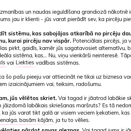
 uzmanības un naudas ieguldīšana grandiozā nākotnē i
 jums jau ir klienti - jūs varat pierādīt sev, ka pircēju pie
dīt sistēmu, kas sabojājas atkarībā no pircēju d
u, kurai pircēju nav vispār.
Potenciālais pircējs, ja 
as pirkt, gaidīs, kamēr jūs sagatavosiet alternatīvu, b
eāla sistēma, kas... Nu, viņu vienkārši neinteresē. Tāpē
kls
vai
Liekties
vadības sistēmas.
a šo pašu pieeju var attiecināt ne tikai uz biznesa vad
em izaicinājumiem vai, teiksim, radošumu.
m, jūs vēlētos skriet.
Vai tagad ir jāatrod labākie s
n jāizdomā labākais skriešanas maršruts? Es tā nedom
 ka jūs varat tikt galā ar visiem veciem ķekatiem, kas 
 vienalga, basām kājām
, ja tu to vēlies.
 vēlaties pārdot savas gleznas.
Vai tagad jums ir 