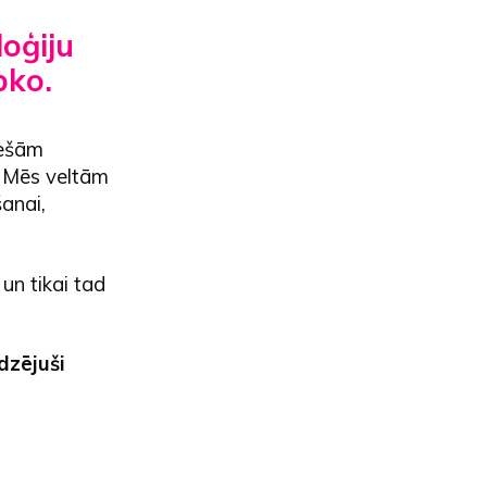
loģiju
bko.
iešām
. Mēs veltām
anai,
un tikai tad
dzējuši