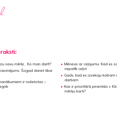
eraksti:
zu savu mērķi... Ko man darīt?
Mēnesis ar ceļojumu:
Kad es s
nepatīk ceļot
zaicinājums:
Šogad dariet tikai
Gads, kad es izsekoju katra
darbam
 panākumiem ir nolietotas –
egrib
Kas ir prioritārā piramīda + Kā
mērķu karti?