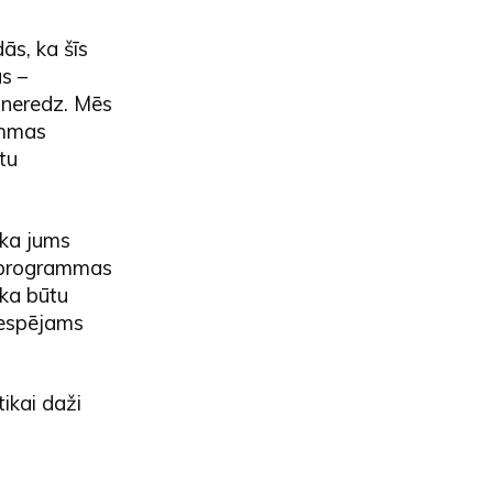
ās, ka šīs
s –
s neredz. Mēs
ammas
tu
 ka jums
s programmas
 ka būtu
iespējams
tikai daži