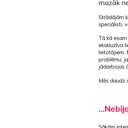
mazāk ne
Strādājām k
speciālisti,
Tā kā esam 
ekskluzīva l
lietotājiem
problēmu, ja
jādarbojas āt
Mēs daudz s
…Nebija
Sākām inten