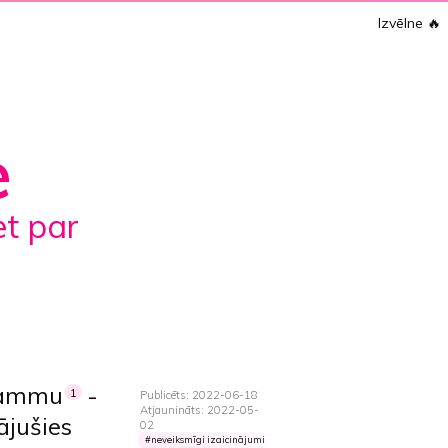
Izvēlne
🔥
e
grammu
-
1
Publicēts: 2022-06-18
Atjaunināts: 2022-05-
ājušies
02
neveiksmīgi izaicinājumi