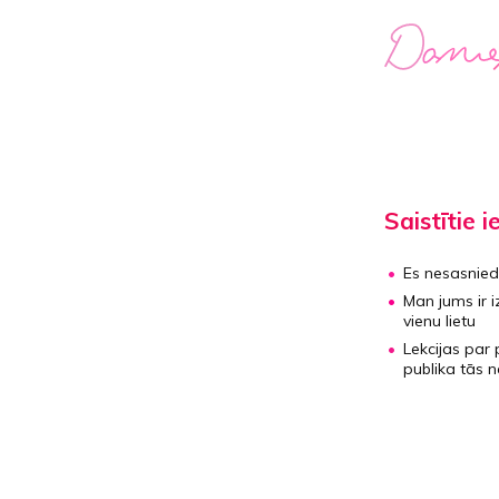
Saistītie i
Es nesasnied
Man jums ir i
vienu lietu
Lekcijas par
publika tās n