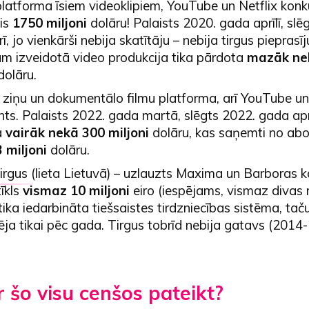
platforma īsiem videoklipiem, YouTube un Netflix konk
zis
1750 miljoni
dolāru! Palaists 2020. gada aprīlī, slē
, jo vienkārši nebija skatītāju – nebija tirgus pieprasī
am izveidotā video produkcija tika pārdota
mazāk ne
olāru.
 ziņu un dokumentālo filmu platforma, arī YouTube un
ts. Palaists 2022. gada martā, slēgts 2022. gada aprī
a
vairāk nekā 300 miljoni
dolāru, kas saņemti no a
3 miljoni
dolāru.
irgus
(lieta Lietuvā) – uzlauzts Maxima un Barboras 
tīkls
vismaz 10 miljoni
eiro (iespējams, vismaz divas 
 tika iedarbināta tiešsaistes tirdzniecības sistēma, tač
ja tikai pēc gada. Tirgus tobrīd nebija gatavs (2014
r šo visu cenšos pateikt?