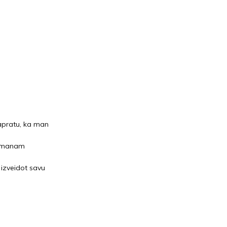
apratu, ka man
m manam
 izveidot savu