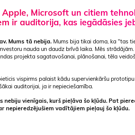
 Apple, Microsoft un citiem tehno
em ir auditorija, kas iegādāsies je
av. Mums tā nebija.
Mums bija tikai doma, ka "tas t
 investoru nauda un daudz brīvā laika. Mēs strādājām
ndas projekta sagatavošanai, plānošanai, tēla veidoš
eticis vispirms palaist kādu supervienkāršu prototipu 
ākai auditorijai, ja ir nepieciešamība.
s nebiju vienīgais, kurš pieļāva šo kļūdu. Pat piere
 nepieredzējušiem vadītājiem pieļauj šo kļūdu.