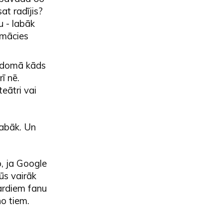
at radījis?
u - labāk
emācies
izdomā kāds
ī nē.
eātri vai
 labāk. Un
o, ja Google
ūs vairāk
jardiem fanu
no tiem.