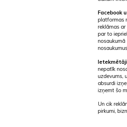
Facebook u
platformas 
reklāmas ar 
par to iepr
nosaukumā ir
nosaukumu
Ietekmētāji
nepatīk nos
uzdevums, uz
absurdi izņ
izņemt šo m
Un cik reklām
pirkumi, biz