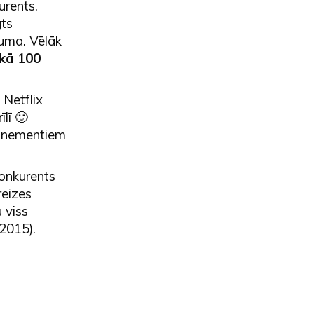
urents.
gts
juma. Vēlāk
kā 100
 Netflix
lī 🙂
bonementiem
konkurents
reizes
u viss
-2015).