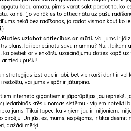
i apgūtu kādu amatu, pirms varat sākt pārdot to, ko es
tu, ka nē. (Jo vairāk es to attiecinātu uz pašu radīšan
adījums nekā bez radīšanas, jo radot vismaz kaut ko i
.)
 vēlaties uzlabot attiecības ar māti.
Vai jums ir jā
utrs plāns, lai iepriecinātu savu mammu? Nu... laikam ar
 ka pietiek ar vienkāršu uzaicinājumu doties kopā uz t
i ar ziedu pušķi!
stratēģijas izstrāde ir labi, bet vienkārši darīt ir vēl
ai redzētu, vai jums vispār ir jāturpina.
tiem interneta gigantiem ir jāparūpējas jau iepriekš, j
m) iedarbinās krēslu nomas sistēmu - viņiem noteikti b
ekā jums. Tikai tāpēc, ka viņiem jau ir miljoniem, mil
o pircēju. Un jūs, es, mums, iespējams, ir tikai desmit 
i, dažādi mērķi.