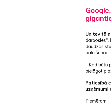
Google,
giganti
Un tev tā n
darbosies",
daudzas stu
palaišanai.
…Kad būtu pi
pielāgot plaš
Patiesībā e
uzņēmumi ar
Piemēram: