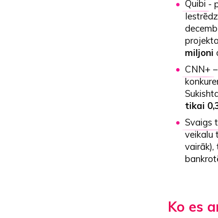
Quibi
- 
Iestrēd
decembrī
projekt
miljoni
d
CNN+
–
konkuren
Sukisht
tikai 0,
Svaigs t
veikalu 
vairāk),
bankrotē
Ko es a