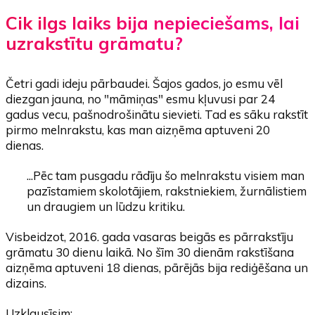
Cik ilgs laiks bija nepieciešams, lai
uzrakstītu grāmatu?
Četri gadi ideju pārbaudei. Šajos gados, jo esmu vēl
diezgan jauna, no "māmiņas" esmu kļuvusi par 24
gadus vecu, pašnodrošinātu sievieti. Tad es sāku rakstīt
pirmo melnrakstu, kas man aizņēma aptuveni 20
dienas.
...Pēc tam pusgadu rādīju šo melnrakstu visiem man
pazīstamiem skolotājiem, rakstniekiem, žurnālistiem
un draugiem un lūdzu kritiku.
Visbeidzot, 2016. gada vasaras beigās es pārrakstīju
grāmatu 30 dienu laikā. No šīm 30 dienām rakstīšana
aizņēma aptuveni 18 dienas, pārējās bija rediģēšana un
dizains.
Uzklausīsim: