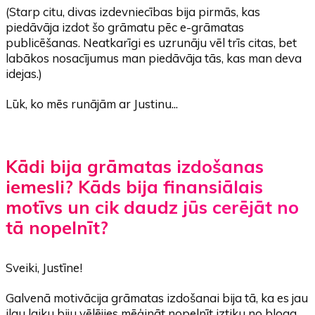
(Starp citu, divas izdevniecības bija pirmās, kas
piedāvāja izdot šo grāmatu pēc e-grāmatas
publicēšanas. Neatkarīgi es uzrunāju vēl trīs citas, bet
labākos nosacījumus man piedāvāja tās, kas man deva
idejas.)
Lūk, ko mēs runājām ar Justinu...
Kādi bija grāmatas izdošanas
iemesli? Kāds bija finansiālais
motīvs un cik daudz jūs cerējāt no
tā nopelnīt?
Sveiki, Justīne!
Galvenā motivācija grāmatas izdošanai bija tā, ka es jau
ilgu laiku biju vēlējies mēģināt nopelnīt iztiku no bloga.