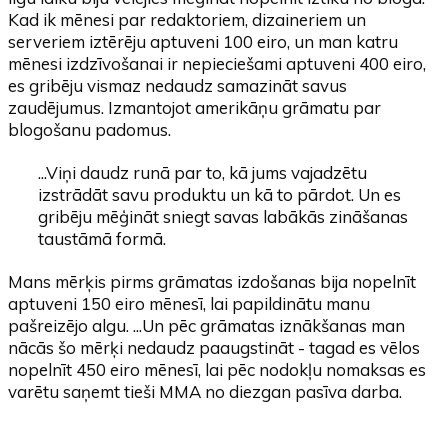
Kad ik mēnesi par redaktoriem, dizaineriem un
serveriem iztērēju aptuveni 100 eiro, un man katru
mēnesi izdzīvošanai ir nepieciešami aptuveni 400 eiro,
es gribēju vismaz nedaudz samazināt savus
zaudējumus. Izmantojot amerikāņu grāmatu par
blogošanu padomus.
...Viņi daudz runā par to, kā jums vajadzētu
izstrādāt savu produktu un kā to pārdot. Un es
gribēju mēģināt sniegt savas labākās zināšanas
taustāmā formā.
Mans mērķis pirms grāmatas izdošanas bija nopelnīt
aptuveni 150 eiro mēnesī, lai papildinātu manu
pašreizējo algu. ...Un pēc grāmatas iznākšanas man
nācās šo mērķi nedaudz paaugstināt - tagad es vēlos
nopelnīt 450 eiro mēnesī, lai pēc nodokļu nomaksas es
varētu saņemt tieši MMA no diezgan pasīva darba.