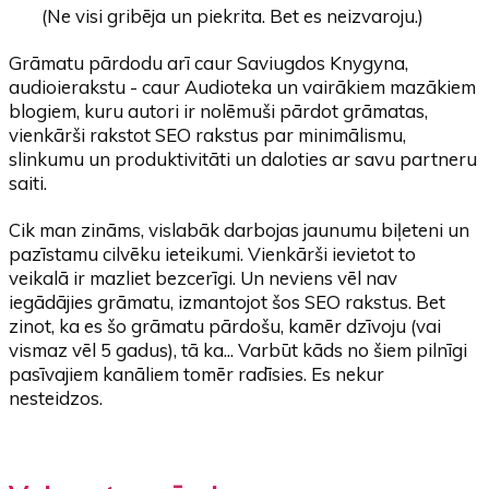
(Ne visi gribēja un piekrita. Bet es neizvaroju.)
Grāmatu pārdodu arī caur Saviugdos Knygyna,
audioierakstu - caur Audioteka un vairākiem mazākiem
blogiem, kuru autori ir nolēmuši pārdot grāmatas,
vienkārši rakstot SEO rakstus par minimālismu,
slinkumu un produktivitāti un daloties ar savu partneru
saiti.
Cik man zināms, vislabāk darbojas jaunumu biļeteni un
pazīstamu cilvēku ieteikumi. Vienkārši ievietot to
veikalā ir mazliet bezcerīgi. Un neviens vēl nav
iegādājies grāmatu, izmantojot šos SEO rakstus. Bet
zinot, ka es šo grāmatu pārdošu, kamēr dzīvoju (vai
vismaz vēl 5 gadus), tā ka... Varbūt kāds no šiem pilnīgi
pasīvajiem kanāliem tomēr radīsies. Es nekur
nesteidzos.