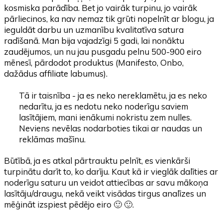
kosmiska parādība. Bet jo vairāk turpinu, jo vairāk
pārliecinos, ka nav nemaz tik grūti nopelnīt ar blogu, ja
ieguldāt darbu un uzmanību kvalitatīva satura
radīšanā. Man bija vajadzīgi 5 gadi, lai nonāktu
zaudējumos, un nu jau pusgadu pelnu 500-900 eiro
mēnesī, pārdodot produktus (Manifesto, Onbo,
dažādus affiliate labumus).
Tā ir taisnība - ja es neko nereklamētu, ja es neko
nedarītu, ja es nedotu neko noderīgu saviem
lasītājiem, mani ienākumi nokristu zem nulles.
Neviens nevēlas nodarboties tikai ar naudas un
reklāmas mašīnu.
Būtībā, ja es atkal pārtrauktu pelnīt, es vienkārši
turpinātu darīt to, ko darīju. Kaut kā ir vieglāk dalīties ar
noderīgu saturu un veidot attiecības ar savu mākoņa
lasītāju/draugu, nekā veikt visādas tirgus analīzes un
mēģināt izspiest pēdējo eiro 🙂 🙂.