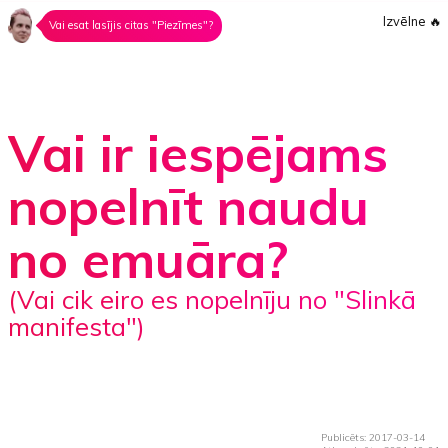
Izvēlne
🔥
Vai esat lasījis citas "Piezīmes"?
Vai ir iespējams
nopelnīt naudu
no emuāra?
(Vai cik eiro es nopelnīju no "Slinkā
manifesta")
Publicēts: 2017-03-14