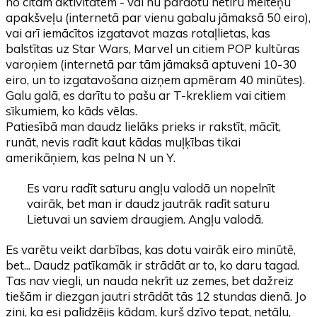
no citām aktivitātēm - vai nu pārdotu netīru meiteņu
apakšveļu (internetā par vienu gabalu jāmaksā 50 eiro),
vai arī iemācītos izgatavot mazas rotaļlietas, kas
balstītas uz Star Wars, Marvel un citiem POP kultūras
varoņiem (internetā par tām jāmaksā aptuveni 10-30
eiro, un to izgatavošana aizņem apmēram 40 minūtes).
Galu galā, es darītu to pašu ar T-krekliem vai citiem
sīkumiem, ko kāds vēlas.
Patiesībā man daudz lielāks prieks ir rakstīt, mācīt,
runāt, nevis radīt kaut kādas muļķības tikai
amerikāņiem, kas pelna N un Y.
Es varu radīt saturu angļu valodā un nopelnīt
vairāk, bet man ir daudz jautrāk radīt saturu
Lietuvai un saviem draugiem. Angļu valodā.
Es varētu veikt darbības, kas dotu vairāk eiro minūtē,
bet... Daudz patīkamāk ir strādāt ar to, ko daru tagad.
Tas nav viegli, un nauda nekrīt uz zemes, bet dažreiz
tiešām ir diezgan jautri strādāt tās 12 stundas dienā. Jo
zini, ka esi palīdzējis kādam, kurš dzīvo tepat, netālu,