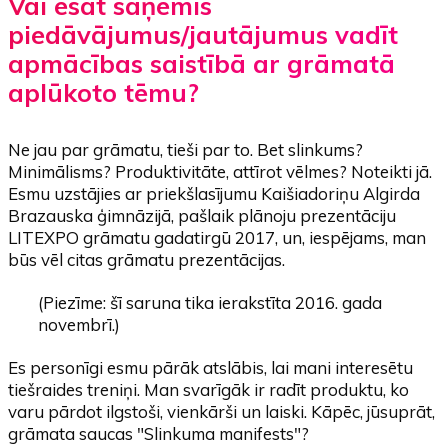
Vai esat saņēmis
piedāvājumus/jautājumus vadīt
apmācības saistībā ar grāmatā
aplūkoto tēmu?
Ne jau par grāmatu, tieši par to. Bet slinkums?
Minimālisms? Produktivitāte, attīrot vēlmes? Noteikti jā.
Esmu uzstājies ar priekšlasījumu Kaišiadoriņu Algirda
Brazauska ģimnāzijā, pašlaik plānoju prezentāciju
LITEXPO grāmatu gadatirgū 2017, un, iespējams, man
būs vēl citas grāmatu prezentācijas.
(Piezīme: šī saruna tika ierakstīta 2016. gada
novembrī.)
Es personīgi esmu pārāk atslābis, lai mani interesētu
tiešraides treniņi. Man svarīgāk ir radīt produktu, ko
varu pārdot ilgstoši, vienkārši un laiski. Kāpēc, jūsuprāt,
grāmata saucas "Slinkuma manifests"?