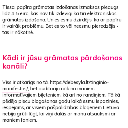
Tiesa, papīra grāmatas izdošanas izmaksas pieaugs
līdz 4-5 eiro, kas nav tik izdevīgi kā tīri elektroniskas
grāmatas izdošana. Un es esmu dzirdējis, ka ar papīru
ir vairāk problēmu. Bet es to vēl neesmu pieredzējis -
tas ir nākotnē.
Kādi ir jūsu grāmatas pārdošanas
kanāli?
Viss ir atkarīgs no tā.
https://debesyla.lt/tinginio-
manifestas/
, bet auditorija nāk no maniem
informatīvajiem biļeteniem, kā arī no randiņiem. Tā kā
pēdējo piecu blogošanas gadu laikā esmu iepazinies,
iespējams, ar visiem pašpalīdzības blogeriem Lietuvā -
nebija grūti lūgt, lai viņi dalās ar manu atsauksmi ar
maniem faniem.