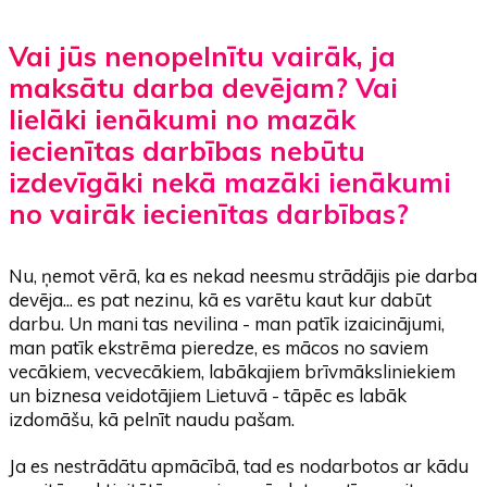
Vai jūs nenopelnītu vairāk, ja
maksātu darba devējam? Vai
lielāki ienākumi no mazāk
iecienītas darbības nebūtu
izdevīgāki nekā mazāki ienākumi
no vairāk iecienītas darbības?
Nu, ņemot vērā, ka es nekad neesmu strādājis pie darba
devēja... es pat nezinu, kā es varētu kaut kur dabūt
darbu. Un mani tas nevilina - man patīk izaicinājumi,
man patīk ekstrēma pieredze, es mācos no saviem
vecākiem, vecvecākiem, labākajiem brīvmāksliniekiem
un biznesa veidotājiem Lietuvā - tāpēc es labāk
izdomāšu, kā pelnīt naudu pašam.
Ja es nestrādātu apmācībā, tad es nodarbotos ar kādu