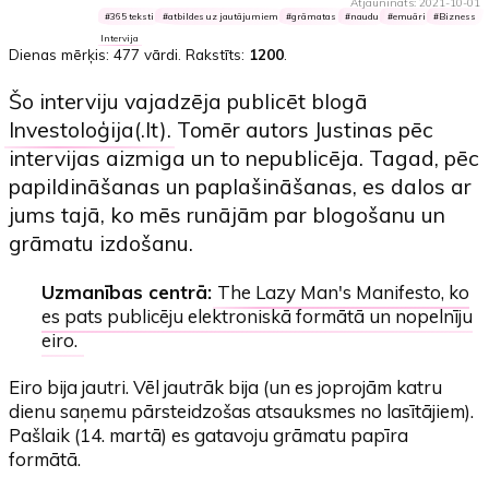
Atjaunināts: 2021-10-01
365 teksti
atbildes uz jautājumiem
grāmatas
naudu
emuāri
Bizness
Intervija
Dienas mērķis:
477 vārdi
. Rakstīts:
1200
.
Šo interviju vajadzēja publicēt blogā
Investoloģija(.lt)
. Tomēr autors Justinas pēc
intervijas aizmiga un to nepublicēja. Tagad, pēc
papildināšanas un paplašināšanas, es dalos ar
jums tajā, ko mēs runājām par blogošanu un
grāmatu izdošanu.
Uzmanības centrā:
The Lazy Man's Manifesto, ko
es pats publicēju elektroniskā formātā un nopelnīju
eiro.
Eiro bija jautri. Vēl jautrāk bija (un es joprojām katru
dienu saņemu pārsteidzošas atsauksmes no lasītājiem).
Pašlaik (14. martā) es gatavoju grāmatu papīra
formātā.