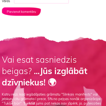
Vārds
Vai esat sasniedzis
beigas?
...Jūs izglābāt
dzīvniekus! 🌍
Katru reizi, kad iegādājaties grāmatu
"Slinkais manifests"
vai
jebkuru citu grāmata I prece
, 5% no peļņas nonāk organizācijai
"Tukšie būri".
Turklāt
jums pat nekas nav jāpērk, jo, pateicoties