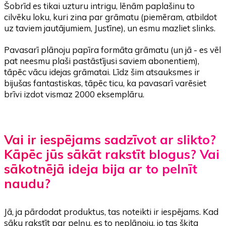
Šobrīd es tikai uzturu intrigu, lēnām paplašinu to
cilvēku loku, kuri zina par grāmatu (piemēram, atbildot
uz taviem jautājumiem, Justīne), un esmu mazliet slinks.
Pavasarī plānoju papīra formāta grāmatu (un jā - es vēl
pat neesmu plaši pastāstījusi saviem abonentiem),
tāpēc vācu idejas grāmatai. Līdz šim atsauksmes ir
bijušas fantastiskas, tāpēc ticu, ka pavasarī varēsiet
brīvi izdot vismaz 2000 eksemplāru.
Vai ir iespējams sadzīvot ar slikto?
Kāpēc jūs sākāt rakstīt blogus? Vai
sākotnējā ideja bija ar to pelnīt
naudu?
Jā, ja pārdodat produktus, tas noteikti ir iespējams. Kad
sāku rakstīt par peļņu, es to neplānoju, jo tas šķita