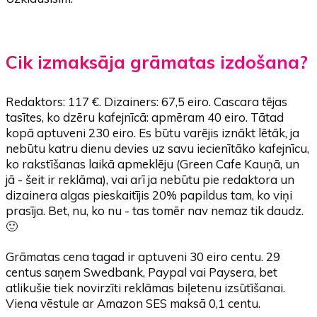
Cik izmaksāja grāmatas izdošana?
Redaktors: 117 €. Dizainers: 67,5 eiro. Cascara tējas
tasītes, ko dzēru kafejnīcā: apmēram 40 eiro. Tātad
kopā aptuveni 230 eiro. Es būtu varējis iznākt lētāk, ja
nebūtu katru dienu devies uz savu iecienītāko kafejnīcu,
ko rakstīšanas laikā apmeklēju (Green Cafe Kauņā, un
jā - šeit ir reklāma), vai arī ja nebūtu pie redaktora un
dizainera algas pieskaitījis 20% papildus tam, ko viņi
prasīja. Bet, nu, ko nu - tas tomēr nav nemaz tik daudz.
🙂
Grāmatas cena tagad ir aptuveni 30 eiro centu. 29
centus saņem Swedbank, Paypal vai Paysera, bet
atlikušie tiek novirzīti reklāmas biļetenu izsūtīšanai.
Viena vēstule ar Amazon SES maksā 0,1 centu.