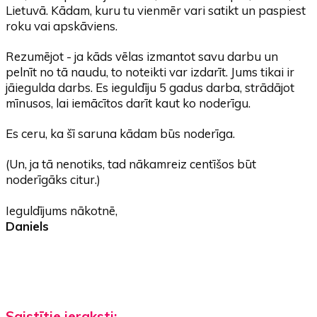
Lietuvā. Kādam, kuru tu vienmēr vari satikt un paspiest
roku vai apskāviens.
Rezumējot - ja kāds vēlas izmantot savu darbu un
pelnīt no tā naudu, to noteikti var izdarīt. Jums tikai ir
jāiegulda darbs. Es ieguldīju 5 gadus darba, strādājot
mīnusos, lai iemācītos darīt kaut ko noderīgu.
Es ceru, ka šī saruna kādam būs noderīga.
(Un, ja tā nenotiks, tad nākamreiz centīšos būt
noderīgāks citur.)
Ieguldījums nākotnē,
Daniels
Saistītie ieraksti: