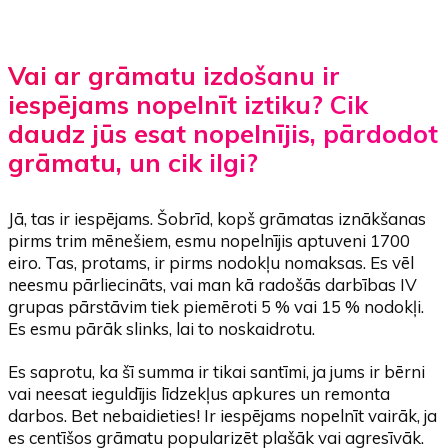
Vai ar grāmatu izdošanu ir
iespējams nopelnīt iztiku? Cik
daudz jūs esat nopelnījis, pārdodot
grāmatu, un cik ilgi?
Jā, tas ir iespējams. Šobrīd, kopš grāmatas iznākšanas
pirms trim mēnešiem, esmu nopelnījis aptuveni 1700
eiro. Tas, protams, ir pirms nodokļu nomaksas. Es vēl
neesmu pārliecināts, vai man kā radošās darbības IV
grupas pārstāvim tiek piemēroti 5 % vai 15 % nodokļi.
Es esmu pārāk slinks, lai to noskaidrotu.
Es saprotu, ka šī summa ir tikai santīmi, ja jums ir bērni
vai neesat ieguldījis līdzekļus apkures un remonta
darbos. Bet nebaidieties! Ir iespējams nopelnīt vairāk, ja
es centīšos grāmatu popularizēt plašāk vai agresīvāk.