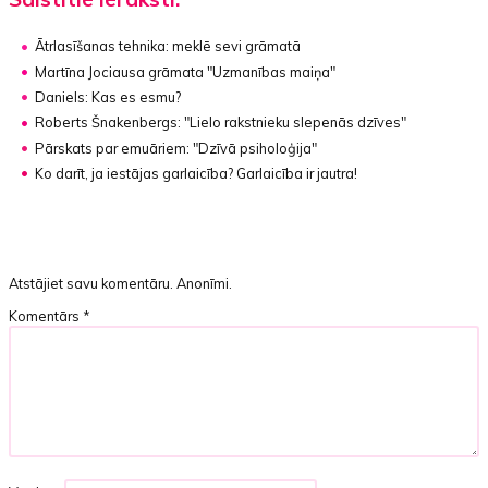
Ātrlasīšanas tehnika:
meklē sevi grāmatā
Martīna Jociausa grāmata
"Uzmanības maiņa"
Daniels: Kas es esmu?
Roberts Šnakenbergs:
"Lielo rakstnieku slepenās dzīves"
Pārskats par emuāriem:
"Dzīvā psiholoģija"
Ko darīt, ja iestājas garlaicība?
Garlaicība ir jautra!
Atstājiet savu komentāru. Anonīmi.
Komentārs
*