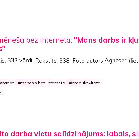
mēneša bez interneta:
"Mans darbs ir kļu
s"
is:
333 vārdi
. Rakstīts:
338
. Foto autors
Agnese*
(lie
strādāt
mēnesis bez interneta
produktivitāte
sti
o darba vietu salīdzinājums: labais, sl