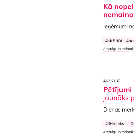
Kā nopel
nemaino
Ieņēmumi nav
strādāt
na
Atspulgi un melnrak
2017-02-17
Pētījumi 
jaunāks p
Dienas mērķ
365 teksti
Atspulgi un melnrak