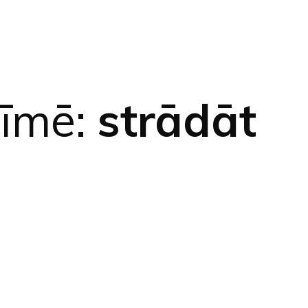
zīmē:
strādāt