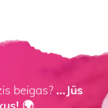
zis beigas?
...Jūs
kus! 🌍