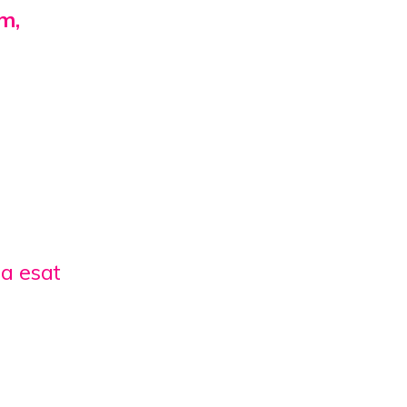
m,
Ja esat