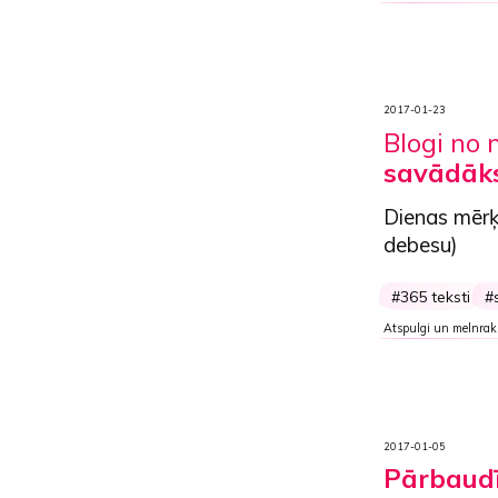
2017-01-23
Blogi no 
savādāk
Dienas mērķ
debesu)
365 teksti
Atspulgi un melnrak
2017-01-05
Pārbaudīt