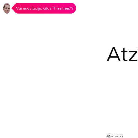
Vai esat lasījis citas "Piezīmes"?
At
2019-10-09