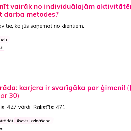
nīt vairāk no individuālajām aktivitātē
t darba metodes?
 tie, ko jūs saņemat no klientiem.
udu
sti
rāda: karjera ir svarīgāka par ģimeni!
(
ar 30)
is:
427 vārdi
. Rakstīts:
471
.
strādāt
sevis izzināšana
sti