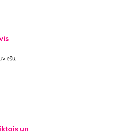
vis
tuviešu,
iktais un