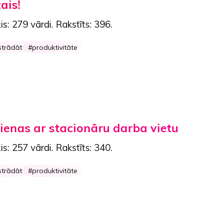
ais!
is:
279 vārdi
. Rakstīts:
396
.
strādāt
produktivitāte
ienas ar stacionāru darba vietu
is:
257 vārdi
. Rakstīts:
340
.
strādāt
produktivitāte