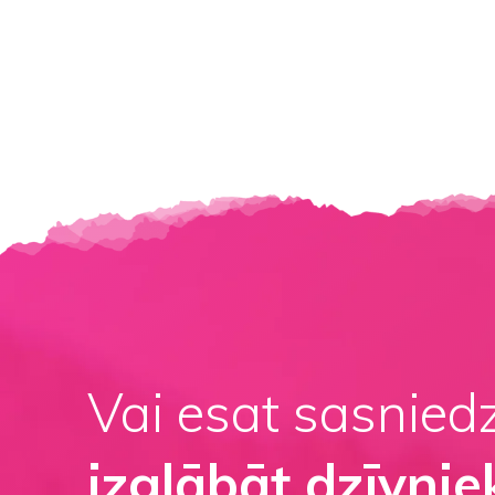
Vai esat sasnied
izglābāt dzīvnie