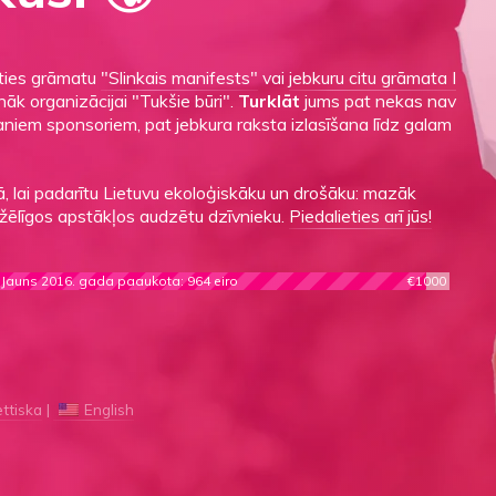
aties grāmatu
"Slinkais manifests"
vai
jebkuru citu grāmata I
āk organizācijai "Tukšie būri".
Turklāt
jums pat nekas nav
maniem sponsoriem, pat jebkura raksta izlasīšana līdz galam
, lai padarītu Lietuvu ekoloģiskāku un drošāku: mazāk
žēlīgos apstākļos audzētu dzīvnieku.
Piedalieties arī jūs!
Jauns 2016. gada paaukota: 964 eiro
€1000
ettiska
English