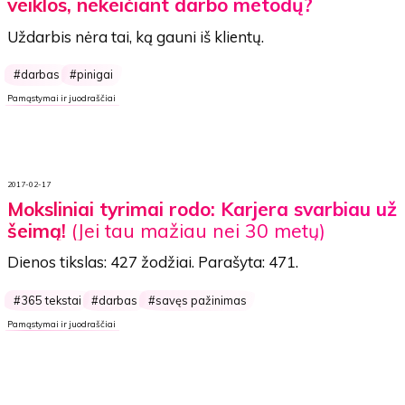
veiklos, nekeičiant darbo metodų?
Uždarbis nėra tai, ką gauni iš klientų.
darbas
pinigai
Pamąstymai ir juodraščiai
2017-02-17
Moksliniai tyrimai rodo: Karjera svarbiau už
šeimą!
(Jei tau mažiau nei 30 metų)
Dienos tikslas:
427 žodžiai
. Parašyta:
471
.
365 tekstai
darbas
savęs pažinimas
Pamąstymai ir juodraščiai