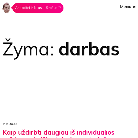
Meniu
🔥
Ar skaitei ir kitus „Užrašus“?
Žyma:
darbas
2019-10-09
Kaip uždirbti daugiau iš individualios