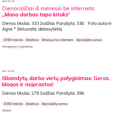
2017-01-23
Dienoraščiai iš mėnesio be interneto:
„Mano darbas tapo kitoks“
Dienos tikslas:
333 žodžiai
. Parašyta:
338
. Foto autorė
Agne *
(lietuvaitė, debesylietė)
365 tekstai
darbas
mėnuo be interneto
produktyvumas
Pamąstymai ir juodraščiai
2017-01-05
Išbandytų darbo vietų palyginimas: Geros,
blogos ir neįprastos!
Dienos tikslas:
279 žodžiai
. Parašyta:
396
.
365 tekstai
darbas
produktyvumas
Iššūkiai