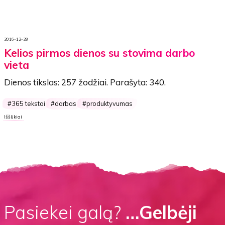
2016-12-28
Kelios pirmos dienos su stovima darbo
vieta
Dienos tikslas:
257 žodžiai
. Parašyta:
340
.
365 tekstai
darbas
produktyvumas
Iššūkiai
Pasiekei galą?
…Gelbėji