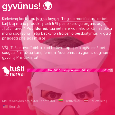
gyvūnus! 🌍
Kiekvieną kartą tau įsigijus knygą
„Tinginio manifestas“
ar
bet
kurį kitą mano produktą
, cieli 5 % pelno keliauja organizacijai
„Tušti narvai“.
Papildomai,
tau net nereikia nieko pirkti, nes dėka
mano sponsorių, netgi bet kurio straipsnio perskaitymas iki galo
prisideda prie šios misijos.
VŠĮ
„Tušti narvai“
dirba, kad Lietuva taptų ekologiškesnė bei
saugesnė: mažiau kailių fermų ir žiauriomis salygomis auginamų
gyvūnų.
Prisidėk ir tu!
Nuo 2016 metų paaukota: 964 €
€1000
Kiti Debesylos projektai
Kontaktai
Lietuviškai
På lettiska
English