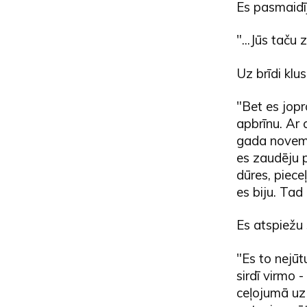
Es pasmaidīj
"...Jūs taču 
Uz brīdi klus
"Bet es jopr
apbrīnu. Ar
gada novembr
es zaudēju p
dūres, pieceļ
es biju. Tad
Es atspiežu 
"Es to nejūtu
sirdī virmo 
ceļojumā uz 