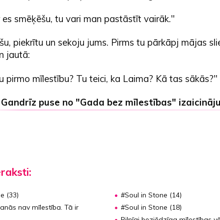
es smēķēšu, tu vari man pastāstīt vairāk."
u, piekrītu un sekoju jums. Pirms tu pārkāpj mājas slie
n jautā:
vu pirmo mīlestību? Tu teici, ka Laima? Kā tas sākās?"
,
Gandrīz puse no "Gada bez mīlestības" izaicināj
eraksti:
e (33)
#Soul in Stone (14)
anās nav mīlestība. Tā ir
#Soul in Stone (18)
Pilnīgi bezjēdzīga mīlestības v