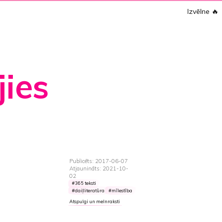
Izvēlne
🔥
jies
Publicēts: 2017-06-07
Atjaunināts: 2021-10-
02
365 teksti
daiļliteratūra
mīlestība
Atspulgi un melnraksti