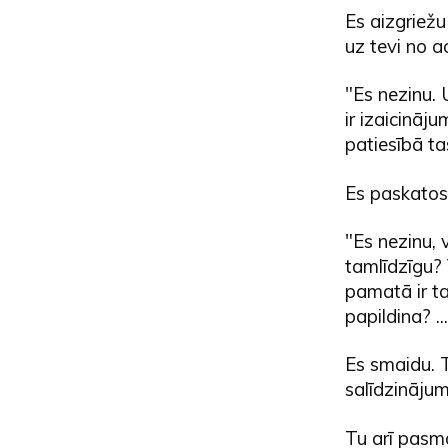
Es aizgriežu
uz tevi no a
"Es nezinu. 
ir izaicināj
patiesībā ta
Es paskatos p
"Es nezinu, 
tamlīdzīgu? 
pamatā ir ta
papildina? .
Es smaidu. T
salīdzināju
Tu arī pasma