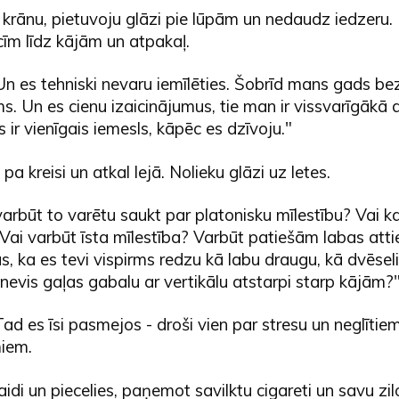
 krānu, pietuvoju glāzi pie lūpām un nedaudz iedzeru.
cīm līdz kājām un atpakaļ.
Un es tehniski nevaru iemīlēties. Šobrīd mans gads be
ums. Un es cienu izaicinājumus, tie man ir vissvarīgākā 
s ir vienīgais iemesls, kāpēc es dzīvoju."
a kreisi un atkal lejā. Nolieku glāzi uz letes.
varbūt to varētu saukt par platonisku mīlestību? Vai k
Vai varbūt īsta mīlestība? Varbūt patiešām labas atti
s, ka es tevi vispirms redzu kā labu draugu, kā dvēsel
..nevis gaļas gabalu ar vertikālu atstarpi starp kājām?
ad es īsi pasmejos - droši vien par stresu un neglītie
miem.
idi un piecelies, paņemot savilktu cigareti un savu zilo