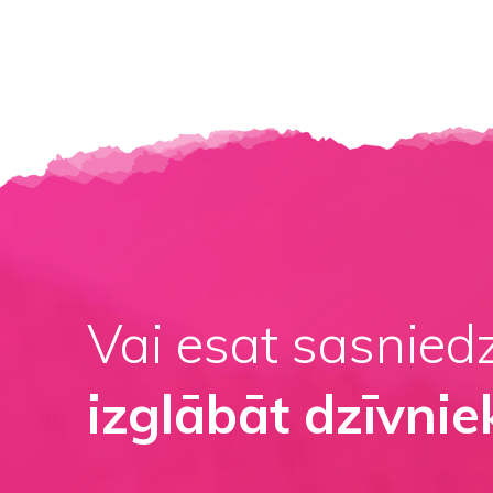
Vai esat sasnied
izglābāt dzīvnie