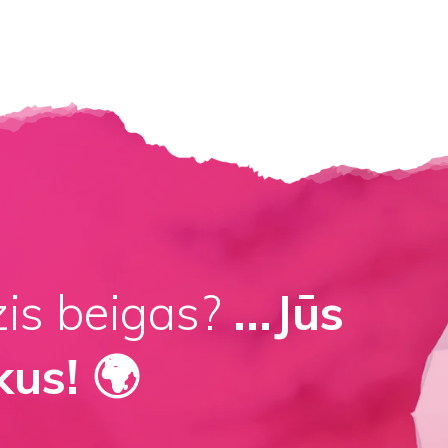
zis beigas?
...Jūs
kus! 🌍