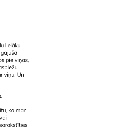
u lielāku
agājušā
s pie viņas,
saspiežu
ar viņu. Un
.
jūtu, ka man
vai
sarakstīties