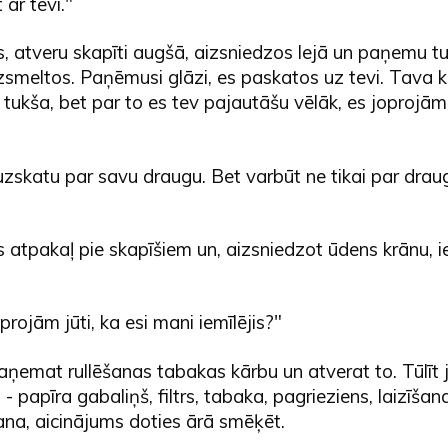
 ar tevi."
, atveru skapīti augšā, aizsniedzos lejā un paņemu tu
zsmeltos. Paņēmusi glāzi, es paskatos uz tevi. Tava k
ir tukša, bet par to es tev pajautāšu vēlāk, es joprojā
uzskatu par savu draugu. Bet varbūt ne tikai par drau
 atpakaļ pie skapīšiem un, aizsniedzot ūdens krānu, ie
projām jūti, ka esi mani iemīlējis?"
ņemat rullēšanas tabakas kārbu un atverat to. Tūlīt j
 - papīra gabaliņš, filtrs, tabaka, pagrieziens, laizīšan
na, aicinājums doties ārā smēķēt.