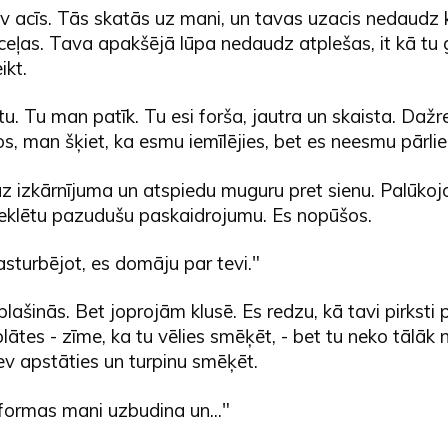
ev acīs. Tās skatās uz mani, un tavas uzacis nedaudz 
ļas. Tava apakšējā lūpa nedaudz atplešas, it kā tu gr
ikt.
u. Tu man patīk. Tu esi forša, jautra un skaista. Dažre
os, man šķiet, ka esmu iemīlējies, bet es neesmu pārliec
uz izkārnījuma un atspiedu muguru pret sienu. Palūkoj
 meklētu pazudušu paskaidrojumu. Es nopūšos.
sturbējot, es domāju par tevi."
plašinās. Bet joprojām klusē. Es redzu, kā tavi pirksti 
ātes - zīme, ka tu vēlies smēķēt, - bet tu neko tālāk 
ev apstāties un turpinu smēķēt.
formas mani uzbudina un..."