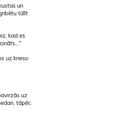
kustas un
ibētu tūlīt
iz, kad es
ināts..."
os uz kreiso
pavirzās uz
nedari, tāpēc