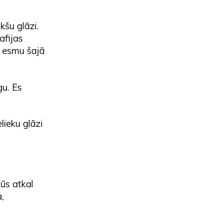
kšu glāzi.
afijas
m esmu šajā
gu. Es
lieku glāzi
ūs atkal
a,