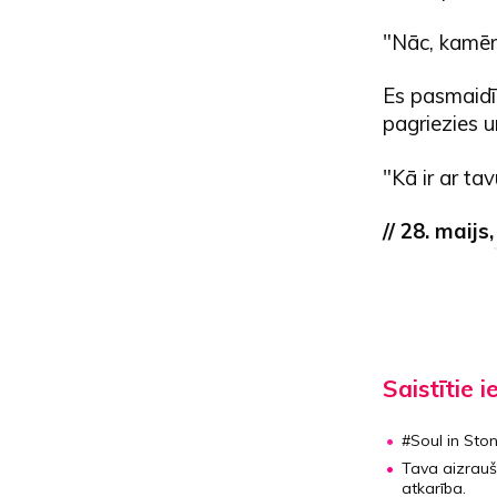
"Nāc, kamēr 
Es pasmaidīš
pagriezies u
"Kā ir ar ta
// 28. maijs
Saistītie i
#Soul in Ston
Tava aizrauš
atkarība.