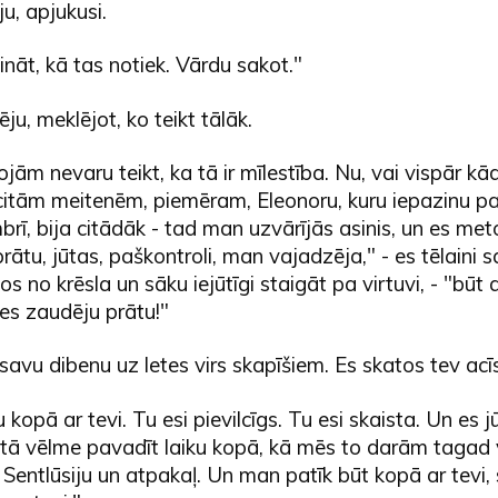
u, apjukusi.
zināt, kā tas notiek. Vārdu sakot."
ēju, meklējot, ko teikt tālāk.
ojām nevaru teikt, ka tā ir mīlestība. Nu, vai vispār kād
 citām meitenēm, piemēram, Eleonoru, kuru iepazinu p
ī, bija citādāk - tad man uzvārījās asinis, un es meto
rātu, jūtas, paškontroli, man vajadzēja," - es tēlaini 
os no krēsla un sāku iejūtīgi staigāt pa virtuvi, - "būt 
 es zaudēju prātu!"
savu dibenu uz letes virs skapīšiem. Es skatos tev acīs
 kopā ar tevi. Tu esi pievilcīgs. Tu esi skaista. Un es 
- tā vēlme pavadīt laiku kopā, kā mēs to darām tagad 
Sentlūsiju un atpakaļ. Un man patīk būt kopā ar tevi, 