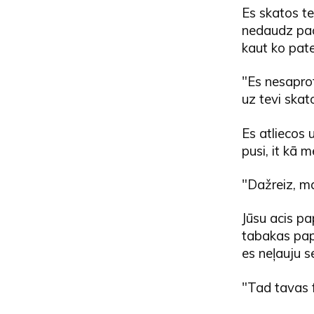
Es skatos t
nedaudz pace
kaut ko pate
"Es nesaprot
uz tevi skat
Es atliecos 
pusi, it kā
"Dažreiz, ma
Jūsu acis pa
tabakas papl
es neļauju s
"Tad tavas 