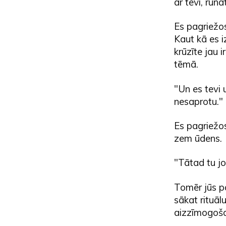
ar tevi, runāt
Es pagriežos
Kaut kā es i
krūzīte jau 
tēmā.
"Un es tevi 
nesaprotu."
Es pagriežos
zem ūdens.
"Tātad tu jo
Tomēr jūs pa
sākat rituālu
aizzīmogoša