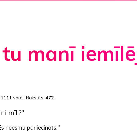
 tu manī iemīlē
:
1111 vārdi
. Rakstīts:
472
.
ni mīli?"
Es neesmu pārliecināts."