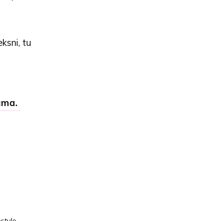
ksni, tu
uma.
ēstule