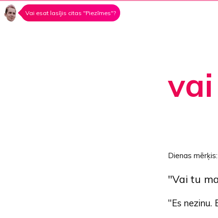
Vai esat lasījis citas "Piezīmes"?
vai
Dienas mērķis
"Vai tu ma
"Es nezinu. 