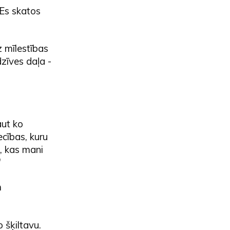
 Es skatos
z mīlestības
dzīves daļa -
aut ko
ecības, kuru
i, kas mani
"
m
 šķiltavu.