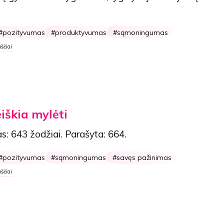
pozityvumas
produktyvumas
sąmoningumas
ščiai
eiškia mylėti
as:
643 žodžiai
. Parašyta:
664
.
pozityvumas
sąmoningumas
savęs pažinimas
ščiai