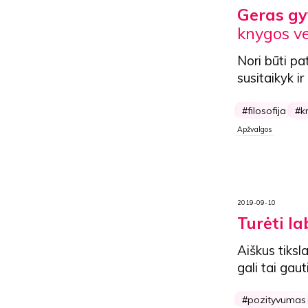
Geras gy
knygos ve
Nori būti p
susitaikyk ir
filosofija
k
Apžvalgos
2019-09-10
Turėti la
Aiškus tiksla
gali tai gau
pozityvumas