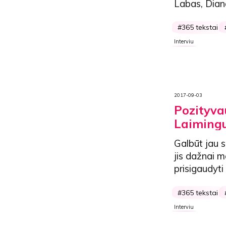
Labas, Diana
365 tekstai
Interviu
2017-09-03
Pozityva
Laiming
Galbūt jau s
jis dažnai m
prisigaudyt
365 tekstai
Interviu