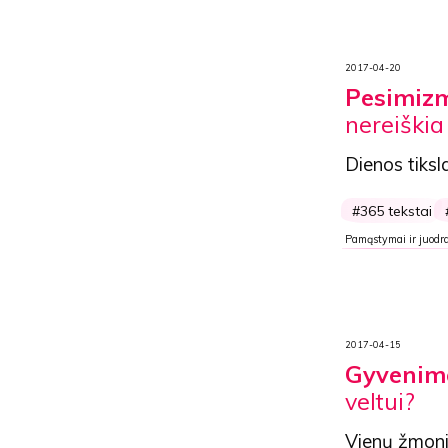
2017-04-20
Pesimiz
nereiškia
Dienos tiksl
365 tekstai
Pamąstymai ir juodra
2017-04-15
Gyvenimo
veltui?
Vienų žmoni