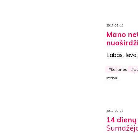
2017-09-11
Mano neti
nuoširdž
Labas, Ieva.
kelionės
p
Interviu
2017-09-08
14 dienų 
Sumažėjo 