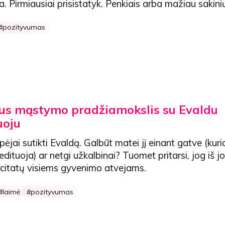
. Pirmiausiai prisistatyk. Penkiais arba mažiau sakini
pozityvumas
us mąstymo pradžiamokslis su Evaldu
uoju
pėjai sutikti Evaldą. Galbūt matei jį einant gatve (kur
edituoja) ar netgi užkalbinai?
Tuomet pritarsi, jog iš j
i citatų visiems gyvenimo atvejams.
laimė
pozityvumas