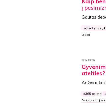
Kaip ben
į pesimi
Gautas debe
atsakymai į 
Laiškai
2017-09-16
Gyvenima
ateities?
Ar žinai, ko
365 tekstai
Pamąstymai ir juodra