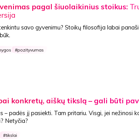
venimas pagal šiuolaikinius stoikus
:
Tr
rsija
atenkintu savo gyvenimu?
Stoikų filosofija labai panaši
 būk.
nygos
pozityvumas
bai konkretų, aiškų tikslą – gali būti pa
s – padės jį pasiekti. Tam pritariu. Visgi, jei nežinosi k
ti? Netyčia?
tikslai