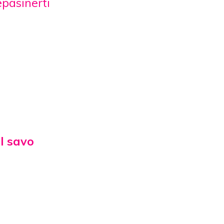
epasinerti
l savo