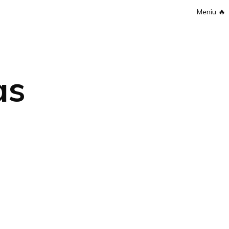
Meniu
🔥
as