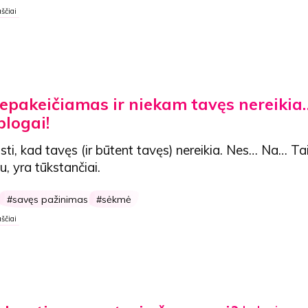
ščiai
nepakeičiamas ir niekam tavęs nereikia
blogai!
ti, kad tavęs (ir būtent tavęs) nereikia. Nes… Na…
Tai
u, yra tūkstančiai.
savęs pažinimas
sėkmė
ščiai