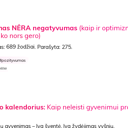
mas NĖRA negatyvumas
(kaip ir optimi
 ko nors gero)
as:
689 žodžiai
. Parašyta:
275
.
pozityvumas
ščiai
 kalendorius:
Kaip neleisti gyvenimui pr
ų gyvenimas – lyg šventė, lyg žydėjimas vyšnių.