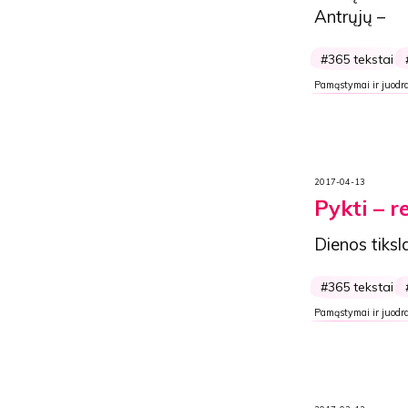
Antrųjų –
365 tekstai
Pamąstymai ir juodra
2017-04-13
Pykti – r
Dienos tiksl
365 tekstai
Pamąstymai ir juodra