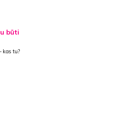
au būti
– kas tu?