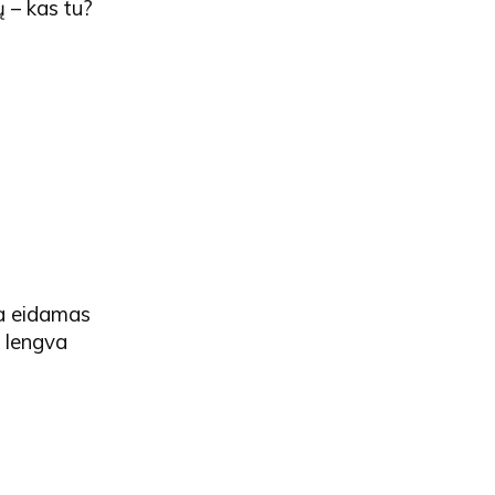
ų – kas tu?
ia eidamas
o lengva