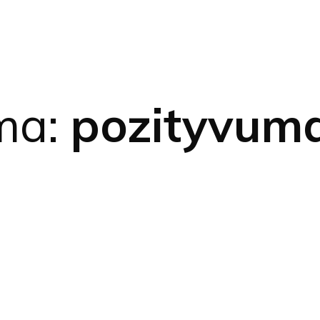
ma:
pozityvum