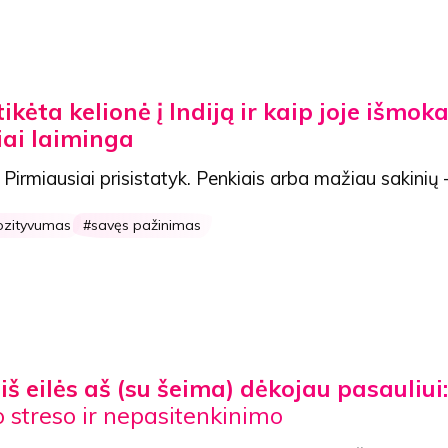
kėta kelionė į Indiją ir kaip joje išmok
iai laiminga
 Pirmiausiai prisistatyk. Penkiais arba mažiau sakinių 
ozityvumas
savęs pažinimas
iš eilės aš (su šeima) dėkojau pasauliui:
streso ir nepasitenkinimo