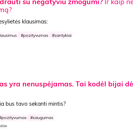
drauti su negatyviu žmogumi?
Ir kaip n
zmą?
sylietės klausimas:
klausimus
pozityvumas
santykiai
s yra nenuspėjamas. Tai kodėl bijai dė
kia bus tavo sekanti mintis?
pozityvumas
saugumas
ščiai