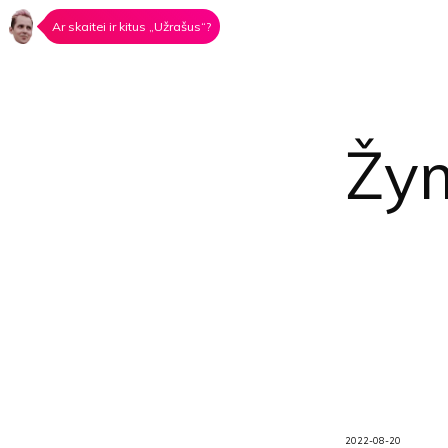
Ar skaitei ir kitus „Užrašus“?
Žy
2022-08-20