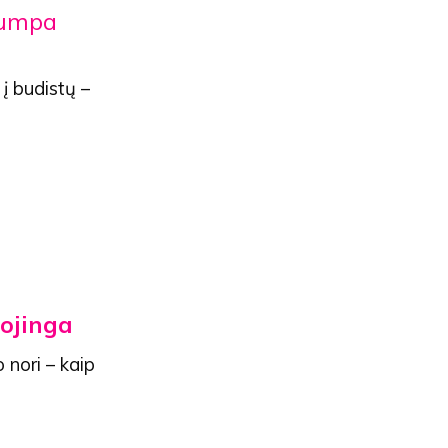
umpa
 į budistų –
vojinga
o nori – kaip