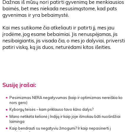
Dažnas iš mūsų nori patirti gyvenimą be menkiausios
baimės, bet mes niekada nesusimąstome, kad pats
gyvenimas ir yra bebaimystė.
Kai mes sutikome čia atkeliauti ir patirti jį, mes jau
įrodėme, jog esame bebaimiai. Jis nenuspėjamas, jis
nesibaigiantis, jis visada čia, o mes jo dalyviai, priversti
patiri viską, ką jis duos, neturėdami kitos išeities.
Susiję įrašai:
Pesimizmas NĖRA negatyvumas
(kaip ir optimizmas nereiškia ko
nors gero)
Kyborgų teisės – kam priklauso tavo kūno dalys?
Mano netikėta kelionė į Indiją ir kaip joje išmokau būti nuoširdžiai
laiminga
Kaip bendrauti su negatyviu žmogumi?
Ir kaip nepasinerti į