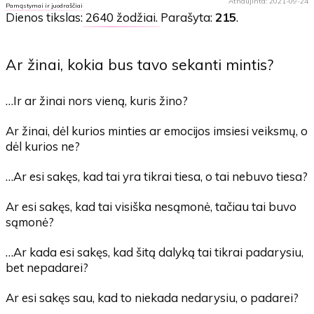
Atnaujinta: 2021-09-24
Pamąstymai ir juodraščiai
Dienos tikslas:
2640 žodžiai
. Parašyta:
215
.
Ar žinai, kokia bus tavo sekanti mintis?
…Ir ar žinai nors vieną, kuris žino?
Ar žinai, dėl kurios minties ar emocijos imsiesi veiksmų, o
dėl kurios ne?
…Ar esi sakęs, kad tai yra tikrai tiesa, o tai nebuvo tiesa?
Ar esi sakęs, kad tai visiška nesąmonė, tačiau tai buvo
sąmonė?
…Ar kada esi sakęs, kad šitą dalyką tai tikrai padarysiu,
bet nepadarei?
Ar esi sakęs sau, kad to niekada nedarysiu, o padarei?