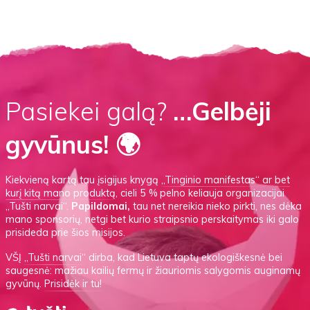
Pasiekei galą?
…Gelbėji
gyvūnus! 🌍
Kiekvieną kartą tau įsigijus knygą
„Tinginio manifestas“
ar
bet
kurį kitą mano produktą
, cieli 5 % pelno keliauja organizacijai
„Tušti narvai“.
Papildomai,
tau net nereikia nieko pirkti, nes dėka
mano sponsorių, netgi bet kurio straipsnio perskaitymas iki galo
prisideda prie šios misijos.
VŠĮ
„Tušti narvai“
dirba, kad Lietuva taptų ekologiškesnė bei
saugesnė: mažiau kailių fermų ir žiauriomis salygomis auginamų
gyvūnų.
Prisidėk ir tu!