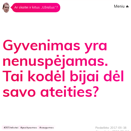
Meniu
🔥
Ar skaitei ir kitus „Užrašus“?
Gyvenimas yra
nenuspėjamas.
Tai kodėl bijai dėl
savo ateities?
Paskelbta: 2017-09-16
365 tekstai
pozityvumas
saugumas