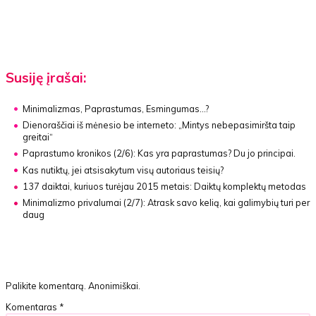
Susiję įrašai:
Minimalizmas, Paprastumas, Esmingumas…?
Dienoraščiai iš mėnesio be interneto:
„Mintys nebepasimiršta taip
greitai“
Paprastumo kronikos (2/6):
Kas yra paprastumas? Du jo principai.
Kas nutiktų, jei atsisakytum visų autoriaus teisių?
137 daiktai, kuriuos turėjau 2015 metais:
Daiktų komplektų metodas
Minimalizmo privalumai (2/7):
Atrask savo kelią, kai galimybių turi per
daug
Palikite komentarą. Anonimiškai.
Komentaras
*