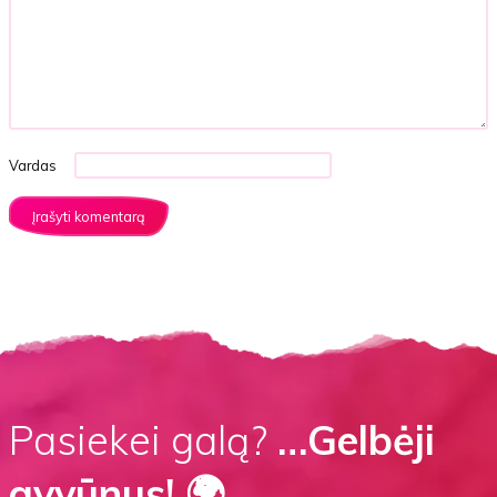
Vardas
Pasiekei galą?
…Gelbėji
gyvūnus! 🌍