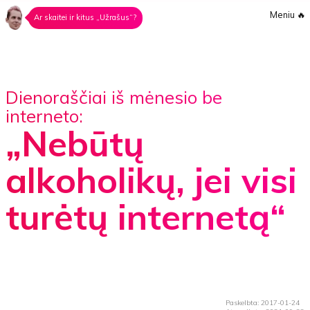
Meniu
🔥
Ar skaitei ir kitus „Užrašus“?
Dienoraščiai iš mėnesio be
interneto:
„Nebūtų
alkoholikų, jei visi
turėtų internetą“
Paskelbta: 2017-01-24