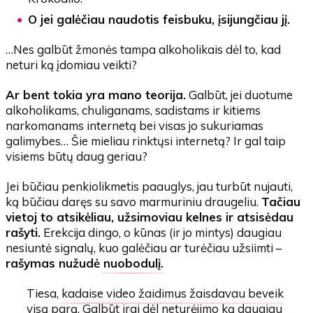
O jei galėčiau naudotis feisbuku, įsijungčiau jį.
…Nes galbūt žmonės tampa alkoholikais dėl to, kad
neturi ką įdomiau veikti?
Ar bent tokia yra mano teorija.
Galbūt, jei duotume
alkoholikams, chuliganams, sadistams ir kitiems
narkomanams internetą bei visas jo sukuriamas
galimybes… Šie mieliau rinktųsi internetą? Ir gal taip
visiems būtų daug geriau?
Jei būčiau penkiolikmetis paauglys, jau turbūt nujauti,
ką būčiau daręs su savo marmuriniu draugeliu.
Tačiau
vietoj to atsikėliau, užsimoviau kelnes ir atsisėdau
rašyti.
Erekcija dingo, o kūnas (ir jo mintys) daugiau
nesiuntė signalų, kuo galėčiau ar turėčiau užsiimti –
rašymas nužudė
nuobodulį
.
Tiesa,
kadaise video žaidimus žaisdavau beveik
visą parą
. Galbūt irgi dėl neturėjimo ką daugiau