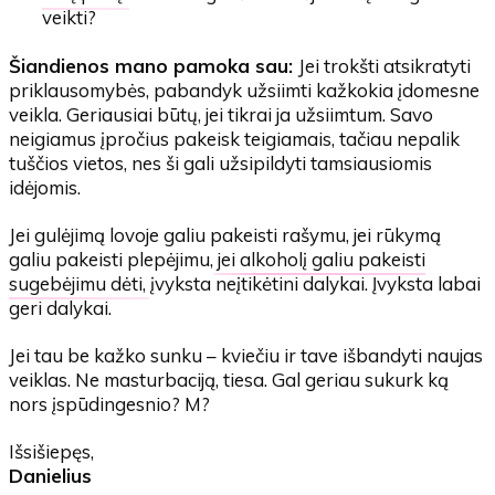
veikti?
Šiandienos mano pamoka sau:
Jei trokšti atsikratyti
priklausomybės, pabandyk užsiimti kažkokia įdomesne
veikla. Geriausiai būtų, jei tikrai ja užsiimtum. Savo
neigiamus įpročius pakeisk teigiamais, tačiau nepalik
tuščios vietos, nes ši gali užsipildyti tamsiausiomis
idėjomis.
Jei gulėjimą lovoje galiu pakeisti rašymu, jei rūkymą
galiu pakeisti plepėjimu,
jei alkoholį galiu pakeisti
sugebėjimu dėti
, įvyksta neįtikėtini dalykai. Įvyksta labai
geri dalykai.
Jei tau be kažko sunku – kviečiu ir tave išbandyti naujas
veiklas. Ne masturbaciją, tiesa. Gal geriau sukurk ką
nors įspūdingesnio? M?
Išsišiepęs,
Danielius