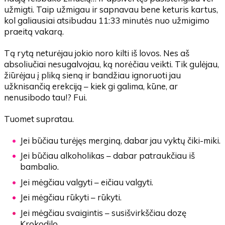
užmigti. Taip užmigau ir sapnavau bene keturis kartus,
kol galiausiai atsibudau 11:33 minutės nuo užmigimo
praeitą vakarą.
Tą rytą neturėjau jokio noro kilti iš lovos. Nes aš
absoliučiai nesugalvojau, ką norėčiau veikti. Tik gulėjau,
žiūrėjau į pliką sieną ir bandžiau ignoruoti jau
užknisančią erekciją – kiek gi galima, kūne, ar
nenusibodo tau!? Fui.
Tuomet supratau.
Jei būčiau turėjęs merginą, dabar jau vyktų čiki-miki.
Jei būčiau alkoholikas – dabar patraukčiau iš
bambalio.
Jei mėgčiau valgyti – eičiau valgyti.
Jei mėgčiau rūkyti – rūkyti.
Jei mėgčiau svaigintis – susišvirkščiau dozę
Krokodilo.