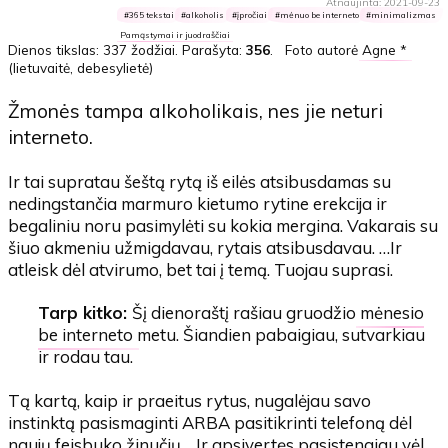
Atnaujinta: 2021-09-23
365 tekstai
alkoholis
įpročiai
mėnuo be interneto
minimalizmas
Pamąstymai ir juodraščiai
Dienos tikslas:
337 žodžiai
. Parašyta:
356
. Foto autorė
Agne *
(lietuvaitė, debesylietė)
Žmonės tampa alkoholikais, nes jie neturi
interneto.
Ir tai supratau šeštą rytą iš eilės atsibusdamas su
nedingstančia marmuro kietumo rytine erekcija ir
begaliniu noru pasimylėti su kokia mergina. Vakarais su
šiuo akmeniu užmigdavau, rytais atsibusdavau. …Ir
atleisk dėl atvirumo, bet tai į temą. Tuojau suprasi.
Tarp kitko:
Šį dienoraštį rašiau gruodžio
mėnesio
be interneto
metu. Šiandien pabaigiau, sutvarkiau
ir rodau tau.
Tą kartą, kaip ir praeitus rytus, nugalėjau savo
instinktą pasismaginti ARBA pasitikrinti telefoną dėl
naujų feisbuko žinučių… Ir apsivertęs pasistengiau vėl