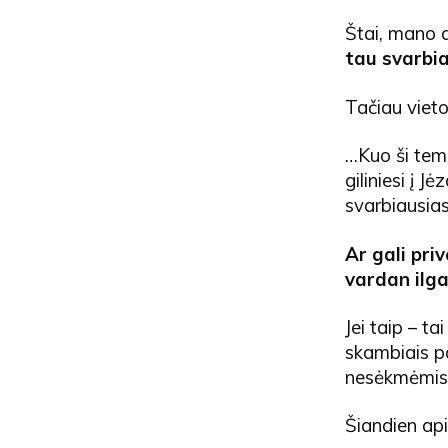
Štai, mano d
tau svarbia
Tačiau vieto
…Kuo ši tema
giliniesi į 
svarbiausias
Ar gali pri
vardan ilg
Jei taip – ta
skambiais pa
nesėkmėmis?
Šiandien api