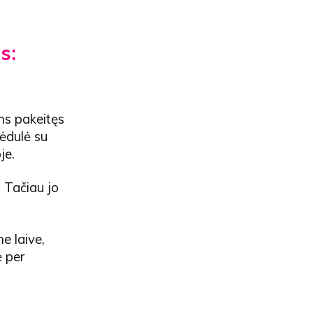
s:
ams pakeitęs
ėdulė su
je.
. Tačiau jo
e laive,
ė per