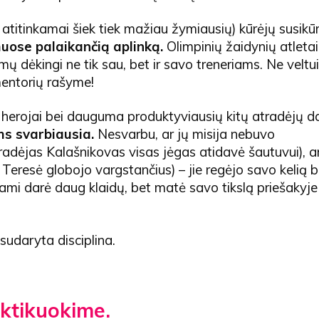
ir atitinkamai šiek tiek mažiau žymiausių) kūrėjų susikū
ose palaikančią aplinką.
Olimpinių žaidynių atletai
mų dėkingi ne tik sau, bet ir savo treneriams. Ne veltu
mentorių rašyme!
 herojai bei dauguma produktyviausių kitų atradėjų da
ems svarbiausia.
Nesvarbu, ar jų misija nebuvo
išradėjas Kalašnikovas visas jėgas atidavė šautuvui), ar
a Teresė globojo vargstančius) – jie regėjo savo kelią be
dami darė daug klaidų, bet matė savo tikslą priešakyje 
 sudaryta disciplina.
ktikuokime.