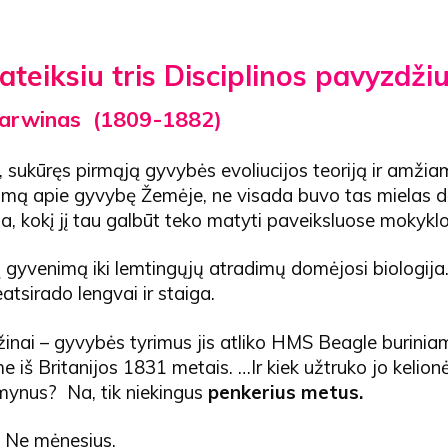
ateiksiu tris Disciplinos pavyzdžiu
Darwinas
(1809-1882)
, sukūręs pirmąją gyvybės evoliucijos teoriją ir amži
mą apie gyvybę Žemėje, ne visada buvo tas mielas d
a, kokį jį tau galbūt teko matyti paveiksluose mokyklo
są gyvenimą iki lemtingųjų atradimų domėjosi biologija
atsirado lengvai ir staiga.
žinai – gyvybės tyrimus jis atliko HMS Beagle buriniam
e iš Britanijos 1831 metais. …Ir kiek užtruko jo kelion
mynus? Na, tik niekingus
penkerius metus.
. Ne mėnesius.