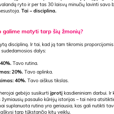
 valandą ryto ir per tas 30 laisvų minučių lavinti savo 
i nesustoja.
Tai – disciplina.
 galime matyti tarp šių žmonių?
dytą discipliną. Ir tai, kad ją tam tikromis proporcijomi
os sudedamosios dalys:
: 40%.
Tavo rutina.
ymas: 20%.
Tavo aplinka.
nkimas: 40%.
Tavo aiškus tikslas.
 herojai gebėjo susikurti
įprotį
kasdieniniam darbui. Ir
žymiausių pasaulio kūrėjų istorijas – tai nėra atsitikt
ai suplanuota rutina yra geriausia, kas gali nutikti tav
laškysi tarp tūkstančio kitų veiklų.