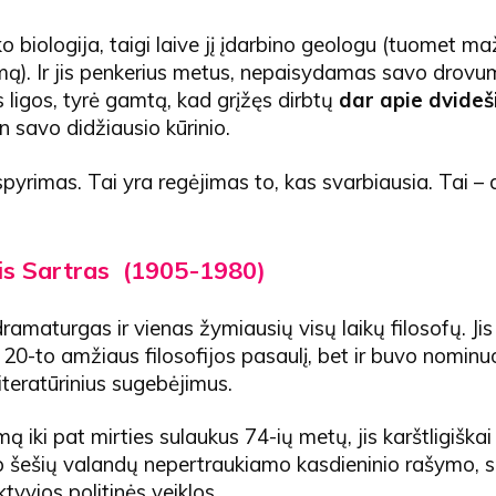
ko biologija, taigi laive jį įdarbino geologu (tuomet ma
mą). Ir jis penkerius metus, nepaisydamas savo drovu
os ligos, tyrė gamtą, kad grįžęs dirbtų
dar apie dvide
 savo didžiausio kūrinio.
spyrimas. Tai yra regėjimas to, kas svarbiausia. Tai – d
is Sartras
(1905-1980)
ramaturgas ir vienas žymiausių visų laikų filosofų. Jis 
 20-to amžiaus filosofijos pasaulį, bet ir buvo nomin
literatūrinius sugebėjimus.
ą iki pat mirties sulaukus 74-ių metų, jis karštligiškai
p šešių valandų nepertraukiamo kasdieninio rašymo, s
tyvios politinės veiklos.