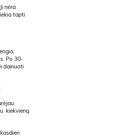
Ji nėra
iekia tapti
rengia,
s. Po 30-
ei dainuoti
:
urėjau
iu kiekvieną
į kasdien