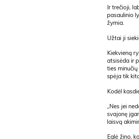
Ir trečioji,
pasaulinio ly
žymia.
Užtai ji sie
Kiekvieną ryt
atsisėda ir
ties minučių 
spėja tik kit
Kodėl kasdien
„Nes jei ned
svajonę įgar
laisvą akimi
Eglė žino, ko