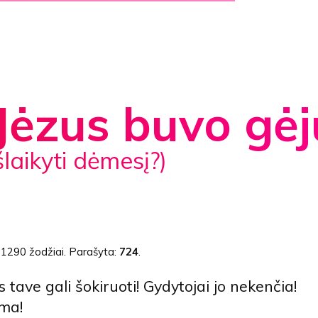
Jėzus buvo gėj
 išlaikyti dėmesį?)
:
1290 žodžiai
. Parašyta:
724
.
tave gali šokiruoti! Gydytojai jo nekenčia!
ma!