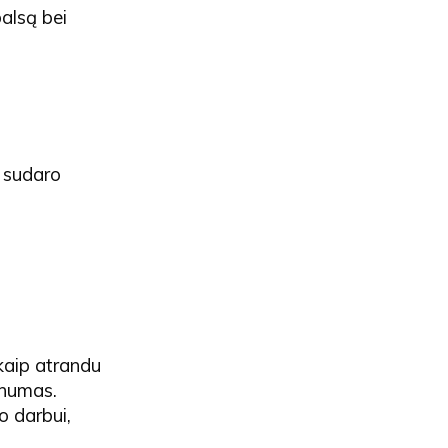
balsą bei
s sudaro
 kaip atrandu
inumas.
o darbui,