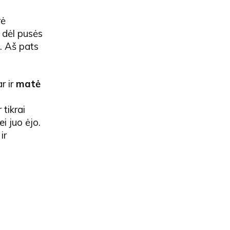
rė
 dėl pusės
i. Aš pats
r ir
matė
 tikrai
i juo ėjo.
ir