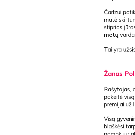
Čarlzui pati
matė skirtu
stiprios jūr
metų
vardan
Tai yra užsi
Žanas Pol
Rašytojas, d
pakeitė visą
premijai už 
Visą gyvenim
blaškėsi tar
pamokų ir ak