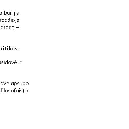
bui, jis
radžioje,
ridraną –
ritikos.
sidavė ir
t save apsupo
ilosofais) ir