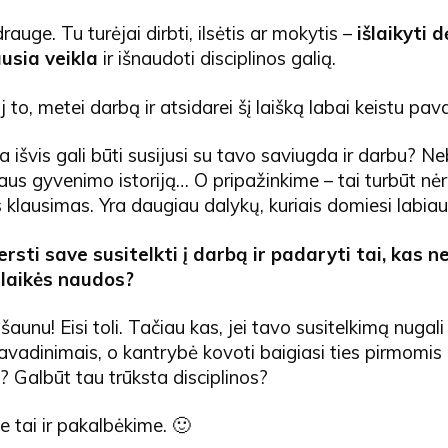
rauge. Tu turėjai dirbti, ilsėtis ar mokytis –
išlaikyti 
usia veikla
ir išnaudoti disciplinos
galią.
j to, metei darbą ir atsidarei šį laišką labai keistu pav
 išvis gali būti susijusi su tavo saviugda ir darbu? Ne
Jėzaus gyvenimo istoriją… O pripažinkime – tai turbūt nė
 klausimas. Yra daugiau dalykų, kuriais domiesi labiau
versti save susitelkti į darbą ir padaryti tai, kas 
alaikės naudos?
i šaunu! Eisi toli. Tačiau kas, jei tavo susitelkimą nugali
vadinimais, o kantrybė kovoti baigiasi ties pirmomis
 Galbūt tau trūksta disciplinos?
e tai ir pakalbėkime. 🙂