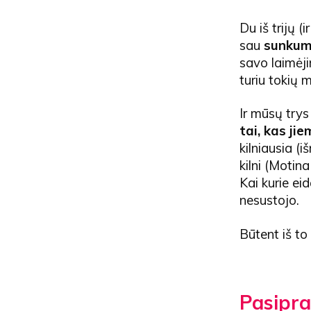
Du iš trijų (
sau
sunkumu
savo laimėji
turiu tokių 
Ir mūsų trys
tai, kas ji
kilniausia (
kilni (Motin
Kai kurie ei
nesustojo.
Būtent iš to
Pasipra