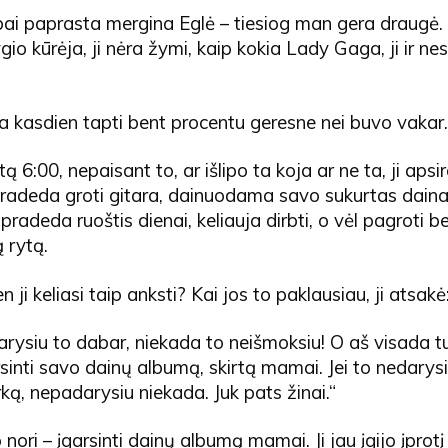
 labai paprasta mergina Eglė – tiesiog man gera draugė. 
gio kūrėja, ji nėra žymi, kaip kokia Lady Gaga, ji ir nes
kia kasdien tapti bent procentu geresne nei buvo vakar.
ą 6:00, nepaisant to, ar išlipo ta koja ar ne ta, ji apsi
 pradeda groti gitara, dainuodama savo sukurtas daina
pradeda ruoštis dienai, keliauja dirbti, o vėl pagroti b
ą rytą.
 ji keliasi taip anksti? Kai jos to paklausiau, ji atsakė
arysiu to dabar, niekada to neišmoksiu! O aš visada t
sinti savo dainų albumą, skirtą mamai. Jei to nedarys
rką, nepadarysiu niekada. Juk pats žinai.“
 nori – įgarsinti dainų albumą mamai. Ji jau įgijo įprot