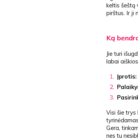
keltis šeštą
pirštus. Ir j
Ką bendro
Jie turi išug
labai aiški
Įprotis
Palaik
Pasiri
Visi šie trys
tyrinėdamas 
Gera, tinkam
nes tu nesib