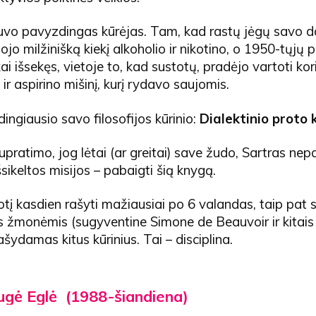
vo pavyzdingas kūrėjas. Tam, kad rastų jėgų savo dar
ojo milžinišką kiekį alkoholio ir nikotino, o 1950-tųjų p
kai išsekęs, vietoje to, kad sustotų, pradėjo vartoti ko
r aspirino mišinį, kurį rydavo saujomis.
idingiausio savo filosofijos kūrinio:
Dialektinio proto k
pratimo, jog lėtai (ar greitai) save žudo, Sartras nepa
šsikeltos misijos – pabaigti šią knygą.
protį kasdien rašyti mažiausiai po 6 valandas, taip pa
s žmonėmis (sugyventine Simone de Beauvoir ir kitais f
ašydamas kitus kūrinius. Tai – disciplina.
ugė Eglė
(1988-šiandiena)