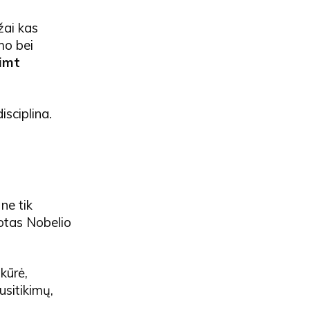
žai kas
mo bei
šimt
isciplina.
ne tik
uotas Nobelio
 kūrė,
usitikimų,