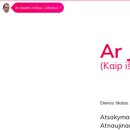
Ar skaitei ir kitus „Užrašus“?
Ar 
(Kaip
Dienos tikslas
Atsakymas 
Atnaujina