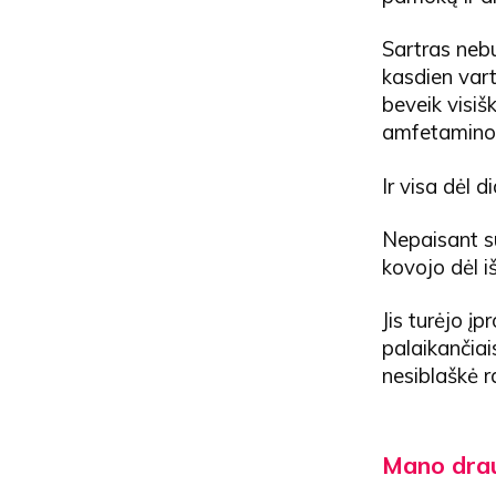
Sartras nebu
kasdien vart
beveik visiš
amfetamino i
Ir visa dėl d
Nepaisant su
kovojo dėl i
Jis turėjo į
palaikančiai
nesiblaškė r
Mano dra