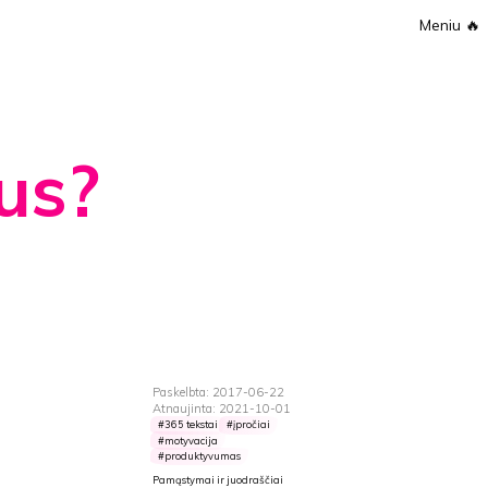
Meniu
🔥
us?
Paskelbta: 2017-06-22
Atnaujinta: 2021-10-01
365 tekstai
įpročiai
motyvacija
produktyvumas
Pamąstymai ir juodraščiai