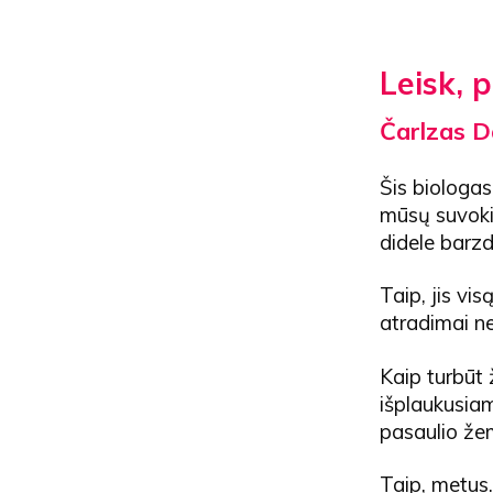
Leisk, p
Čarlzas 
Šis biologas
mūsų suvoki
didele barzd
Taip, jis vi
atradimai ne
Kaip turbūt 
išplaukusiam
pasaulio že
Taip, metus