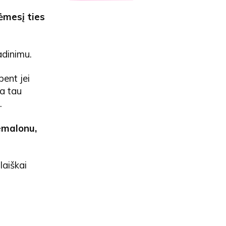
dėmesį ties
adinimu.
bent jei
ra tau
.
nemalonu,
 laiškai