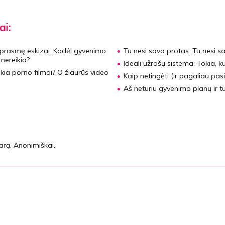
ai:
prasmę eskizai:
Kodėl gyvenimo
Tu nesi savo protas. Tu nesi s
nereikia?
Ideali užrašų sistema:
Tokia, k
ia porno filmai? O žiaurūs video
Kaip netingėti (ir pagaliau pasii
Aš neturiu gyvenimo planų ir tu
arą. Anonimiškai.