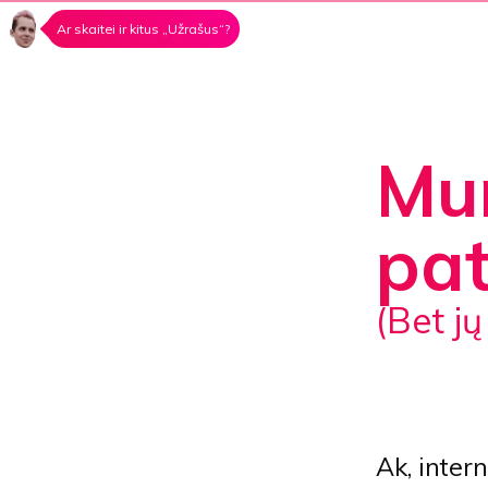
Ar skaitei ir kitus „Užrašus“?
Mu
pa
(bet j
Ak, inter