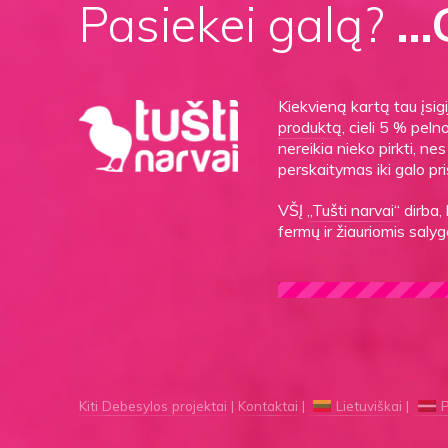
Pasiekei galą?
…G
Kiekvieną kartą tau įsi
produktą
, cieli 5 % peln
nereikia nieko pirkti, n
perskaitymas iki galo pri
VŠĮ
„Tušti narvai“
dirba,
fermų ir žiauriomis sal
Kiti Debesylos projektai
Kontaktai
Lietuviškai
P