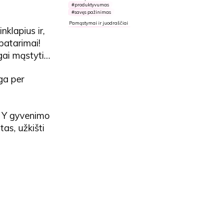
produktyvumas
savęs pažinimas
Pamąstymai ir juodraščiai
nklapius ir,
patarimai!
ingai mąstyti…
uga per
r Y gyvenimo
tas, užkišti