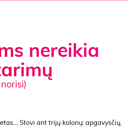
ms nereikia
tarimų
ų norisi)
netas… Stovi ant trijų kolonų: apgavysčių,