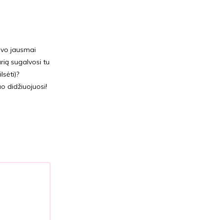
avo jausmai
urią sugalvosi tu
lsėti)?
o didžiuojuosi!