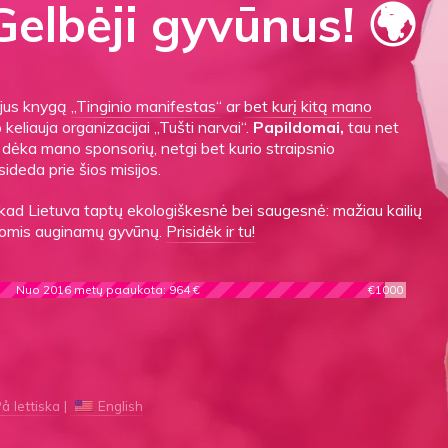
elbėji gyvūnus! 🌍
gijus knygą
„Tinginio manifestas“
ar
bet kurį kitą mano
o keliauja organizacijai „Tušti narvai“.
Papildomai,
tau net
es dėka mano sponsorių, netgi bet kurio straipsnio
sideda prie šios misijos.
 kad Lietuva taptų ekologiškesnė bei saugesnė: mažiau kailių
ygomis auginamų gyvūnų.
Prisidėk ir tu!
Nuo 2016 metų paaukota: 964 €
€1000
å lettiska
English