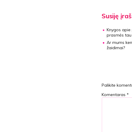
Susiję įraš
Knygos apie 
prasmės tau 
Ar mums kenk
žaidimai?
Palikite koment
Komentaras
*