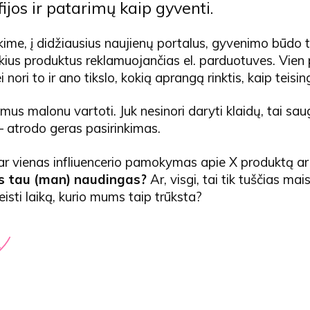
ijos ir patarimų kaip gyventi.
kime, į didžiausius naujienų portalus, gyvenimo būdo ti
kius produktus reklamuojančias el. parduotuves. Vien 
i nori to ir ano tikslo, kokią aprangą rinktis, kaip teis
rimus malonu vartoti. Juk nesinori daryti klaidų, tai sa
– atrodo geras pasirinkimas.
dar vienas infliuencerio pamokymas apie X produktą a
es tau (man) naudingas?
Ar, visgi, tai tik tuščias mais
eisti laiką, kurio mums taip trūksta?