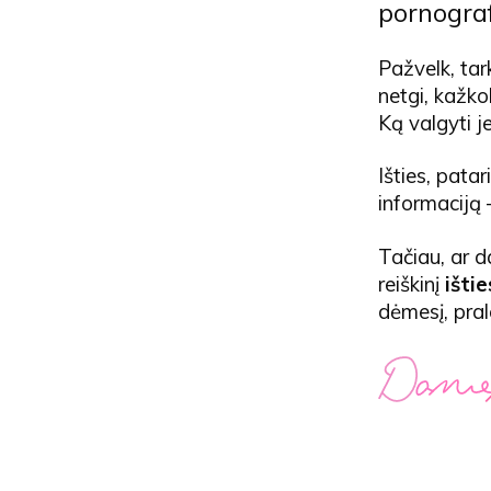
pornograf
Pažvelk, tar
netgi, kažko
Ką valgyti je
Išties, pata
informaciją 
Tačiau, ar 
reiškinį
išti
dėmesį, pral