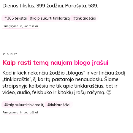
Dienos tikslas:
399 žodžiai
. Parašyta:
589
.
365 tekstai
kaip sukurti tinklaraštį
tinklaraščiai
Pamąstymai ir juodraščiai
2015-12-07
Kaip rasti temą naujam blogo įrašui
Kad ir kiek nekenčiu žodžio „blogas“ ir vertinčiau žodį
„tinklaraštis“, šį kartą pastarojo nenaudosiu. Šiame
straipsnyje kalbėsiu ne tik apie tinklaraščius, bet ir
video, audio, feisbuko ir kitokių įrašų rašymą. 🙂
kaip sukurti tinklaraštį
tinklaraščiai
Pamąstymai ir juodraščiai