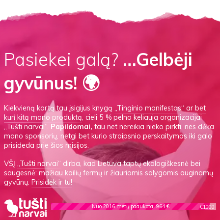
Pasiekei galą?
…Gelbėji
gyvūnus! 🌍
Kiekvieną kartą tau įsigijus knygą
„Tinginio manifestas“
ar
bet
kurį kitą mano produktą
, cieli 5 % pelno keliauja organizacijai
„Tušti narvai“.
Papildomai,
tau net nereikia nieko pirkti, nes dėka
mano sponsorių, netgi bet kurio straipsnio perskaitymas iki galo
prisideda prie šios misijos.
VŠĮ
„Tušti narvai“
dirba, kad Lietuva taptų ekologiškesnė bei
saugesnė: mažiau kailių fermų ir žiauriomis salygomis auginamų
gyvūnų.
Prisidėk ir tu!
Nuo 2016 metų paaukota: 964 €
€1000