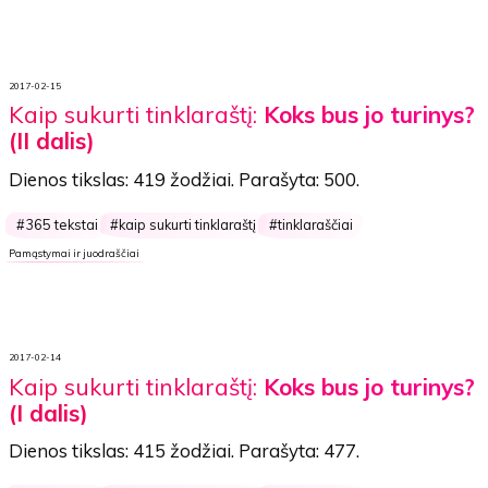
2017-02-15
Kaip sukurti tinklaraštį:
Koks bus jo turinys?
(II dalis)
Dienos tikslas:
419 žodžiai
. Parašyta:
500
.
365 tekstai
kaip sukurti tinklaraštį
tinklaraščiai
Pamąstymai ir juodraščiai
2017-02-14
Kaip sukurti tinklaraštį:
Koks bus jo turinys?
(I dalis)
Dienos tikslas:
415 žodžiai
. Parašyta:
477
.