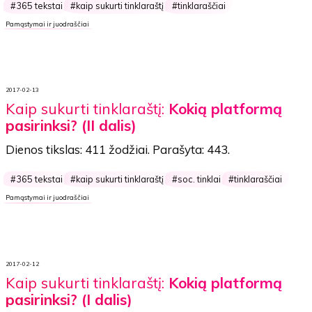
365 tekstai
kaip sukurti tinklaraštį
tinklaraščiai
Pamąstymai ir juodraščiai
2017-02-13
Kaip sukurti tinklaraštį:
Kokią platformą
pasirinksi? (II dalis)
Dienos tikslas:
411 žodžiai
. Parašyta:
443
.
365 tekstai
kaip sukurti tinklaraštį
soc. tinklai
tinklaraščiai
Pamąstymai ir juodraščiai
2017-02-12
Kaip sukurti tinklaraštį:
Kokią platformą
pasirinksi? (I dalis)