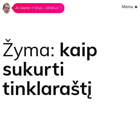
Meniu
🔥
Ar skaitei ir kitus „Užrašus“?
Žyma:
kaip
sukurti
tinklaraštį