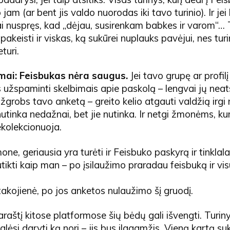
 jam (ar bent jis valdo nuorodas iki tavo turinio). Ir jei
jai nuspręs, kad „dėjau, susirenkam babkes ir varom“… 
pakeisti ir viskas, ką sukūrei nuplauks pavėjui, nes turin
turi.
mai: Feisbukas nėra saugus.
Jei tavo grupę ar profil
užspaminti skelbimais apie paskolą – lengvai jų neatsi
žgrobs tavo anketą – greito kelio atgauti valdžią irgi
utinka nedažnai, bet jie nutinka. Ir netgi žmonėms, kur
ekolekcionuoja.
e, geriausia yra turėti ir Feisbuko paskyrą ir tinklala
nutikti kaip man – po įsilaužimo praradau feisbuką ir vi
akojienė, po jos anketos nulaužimo šį gruodį.
laraštį kitose platformose šių bėdų gali išvengti. Turin
alėsi daryti ką nori – jis bus ilgaamžis. Vieną kartą suk