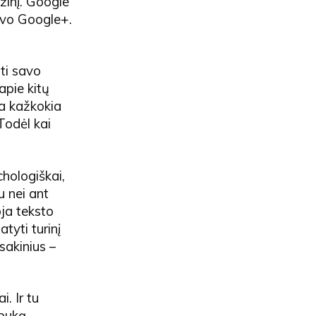
žinį. Google
savo Google+.
ti savo
apie kitų
ma kažkokia
Todėl kai
hologiškai,
 nei ant
oja teksto
tyti turinį
 sakinius –
. Ir tu
sbuką