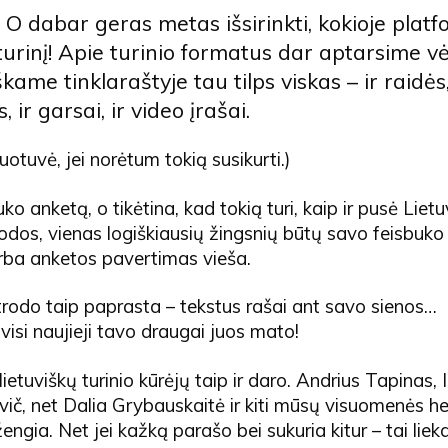
O dabar geras metas išsirinkti, kokioje platf
turinį! Apie turinio formatus dar aptarsime vė
kame tinklaraštyje tau tilps viskas – ir raidės,
s, ir garsai, ir video įrašai.
uotuvė, jei norėtum tokią susikurti.)
buko anketą, o tikėtina, kad tokią turi, kaip ir pusė Liet
odos, vienas logiškiausių žingsnių būtų savo feisbuko
rba anketos pavertimas vieša.
atrodo taip paprasta – tekstus rašai ant savo sienos…
visi naujieji tavo draugai juos mato!
lietuviškų turinio kūrėjų taip ir daro. Andrius Tapinas, 
ič, net Dalia Grybauskaitė ir kiti mūsų visuomenės hero
engia. Net jei kažką parašo bei sukuria kitur – tai lie