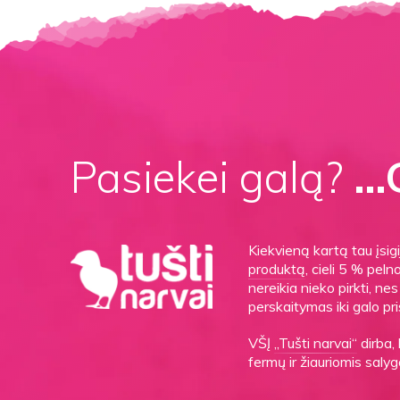
Pasiekei galą?
…G
Kiekvieną kartą tau įsi
produktą
, cieli 5 % peln
nereikia nieko pirkti, n
perskaitymas iki galo pri
VŠĮ
„Tušti narvai“
dirba,
fermų ir žiauriomis sal