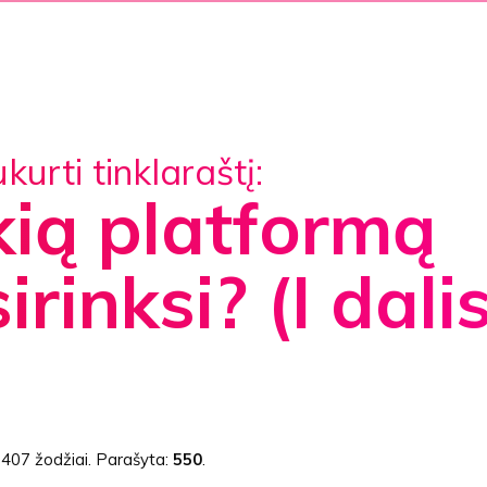
ukurti tinklaraštį:
ią platformą
irinksi? (I dali
:
407 žodžiai
. Parašyta:
550
.