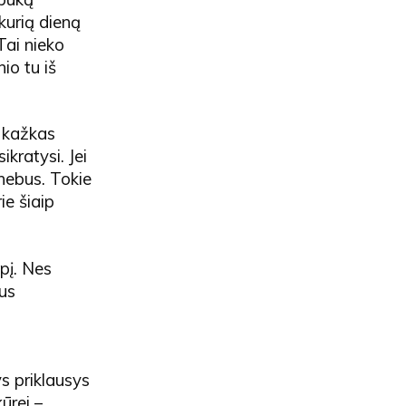
 kurią dieną
Tai nieko
io tu iš
į kažkas
kratysi. Jei
 nebus. Tokie
ie šiaip
pį. Nes
sus
ys priklausys
ūrei –