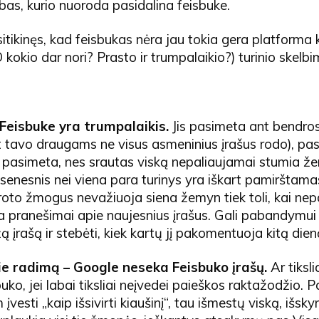
rbas, kurio nuoroda pasidalina feisbuke.
sitikinęs, kad feisbukas nėra jau tokia gera platforma 
 kokio dar nori? Prasto ir trumpalaikio?) turinio skelbi
Feisbuke yra trumpalaikis.
Jis pasimeta ant bendros
et tavo draugams ne visus asmeninius įrašus rodo), pa
 pasimeta, nes srautas viską nepaliaujamai stumia že
senesnis nei viena para turinys yra iškart pamirštamas
roto žmogus nevažiuoja siena žemyn tiek toli, kai nep
a pranešimai apie naujesnius įrašus. Gali pabandymui
 įrašą ir stebėti, kiek kartų jį pakomentuoja kitą dien
ie radimą – Google neseka Feisbuko įrašų.
Ar tiksli
uko, jei labai tiksliai neįvedei paieškos raktažodžio. Pa
vesti „kaip išsivirti kiaušinį“, tau išmestų viską, išsky