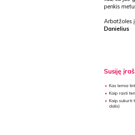
penkis metus
Arbatžoles į
Danielius
Susiję įraš
Kas lemia ti
Kaip rasti t
Kaip sukurti t
dalis)