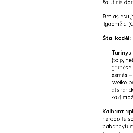
šalutinis da
Bet aš esu į
ilgaamžio (O
Štai kodėl:
Turinys 
(taip, n
grupėse,
esmės – 
sveiko p
atsirand
kokį mažą
Kalbant ap
nerodo feisb
pabandytum į