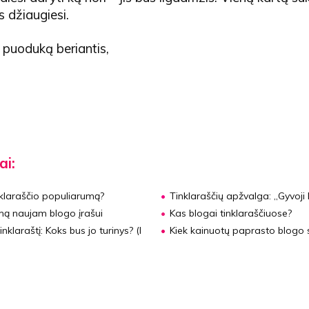
 džiaugiesi.
 puoduką beriantis,
ai:
nklaraščio populiarumą?
Tinklaraščių apžvalga:
„Gyvoji 
emą naujam blogo įrašui
Kas blogai tinklaraščiuose?
inklaraštį:
Koks bus jo turinys? (I
Kiek kainuotų paprasto blogo