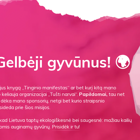
elbėji gyvūnus! 🌍
gijus knygą
„Tinginio manifestas“
ar
bet kurį kitą mano
o keliauja organizacijai „Tušti narvai“.
Papildomai,
tau net
es dėka mano sponsorių, netgi bet kurio straipsnio
sideda prie šios misijos.
 kad Lietuva taptų ekologiškesnė bei saugesnė: mažiau kailių
ygomis auginamų gyvūnų.
Prisidėk ir tu!