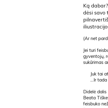
Ką dabar? 
dėsi savo 
pilnavertiš
iliustracijo
(Ar net pard
Jei turi feis
gyventojų, r
sukūrimas a
Juk tai 
…Ir tada 
Didelė dalis 
Beata Tiškev
feisbuko než