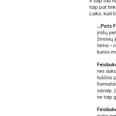
Ir taip tau 
taip pat tin
Laiko, kad t
…Pats F
įrašų per
žmonių į
tema – r
kurios m
Feisbuk
nes auks
tuščios 
formatav
savaip. J
ne taip 
Feisbuka
nieko nep