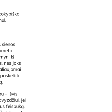
kokybiško,
mui.
 sienos
simeta
myn. Iš
, nes joks
aliaujamai
 paskelbti
ą.
au – išvis
vyzdžiui, jei
rus feisbuką.