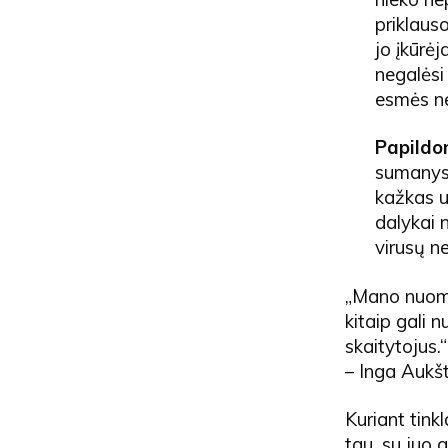
priklauso
jo įkūrė
negalėsi 
esmės ne
Papildo
sumanys 
kažkas u
dalykai n
virusų n
„Mano nuomon
kitaip gali 
skaitytojus.“
– Inga Aukšt
Kuriant tink
tau, su juo g