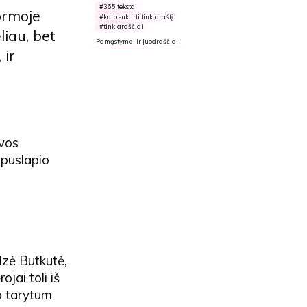
365 tekstai
ormoje
kaip sukurti tinklaraštį
tinklaraščiai
liau, bet
Pamąstymai ir juodraščiai
 ir
uvos
 puslapio
Ilzė Butkutė,
jai toli iš
ka tarytum