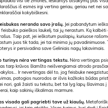
nuplaukia visi tie žmonės, ieškantys atsakymų pas Visa
klaraščius iš esmės irgi vertina geriau, geriau net nei 
inklaraščiai kokybiškesni.
eisbukas neranda savo įrašų.
Jei pabandytum ieško
 feisbuko paieškos laukelį, tai jų nerastum. Ką kalbėti 
rašus. Taip pat, jei ieškotum puslapių, kuriuose rašo
astum juos tik tada, jei tai minima jų pavadinimuose. 
oterys ir persivadina save Geliniais nagų lakavimais.
o turinys nėra vertingas
tekstu
.
Nėra vertingas psic
as tarp krūvos šlamšto neišvengiamai atrodo prasčiau
pakylos… Ir nevertingas dėl to, jog feisbuke neegzistu
imas, patogios nuorodos ar išvis kažkoks būdas prista
ei nori, gali žaisti su tekstu, bet tai lyg lapų šlavimas į
gerai, kaip sakinių iškalimas marmure.
s visada gali pagriebti tave už kiaušų.
Metaforiškai
adarysi, jei taip atsitiks. Visas turinys, kurį dedi į Fei