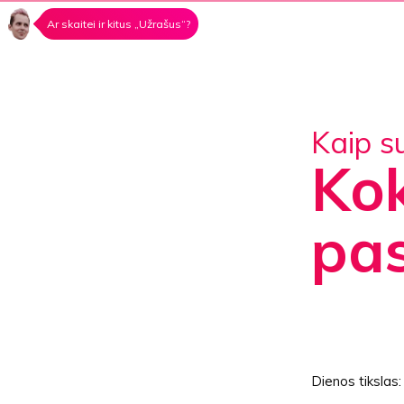
Ar skaitei ir kitus „Užrašus“?
Kaip s
Kok
pas
Dienos tikslas