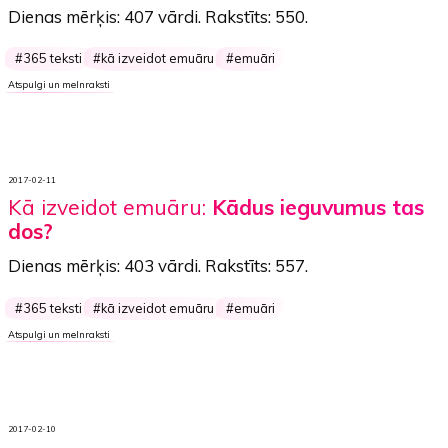
Dienas mērķis:
407 vārdi
. Rakstīts:
550
.
365 teksti
kā izveidot emuāru
emuāri
Atspulgi un melnraksti
2017-02-11
Kā izveidot emuāru:
Kādus ieguvumus tas
dos?
Dienas mērķis:
403 vārdi
. Rakstīts:
557
.
365 teksti
kā izveidot emuāru
emuāri
Atspulgi un melnraksti
2017-02-10