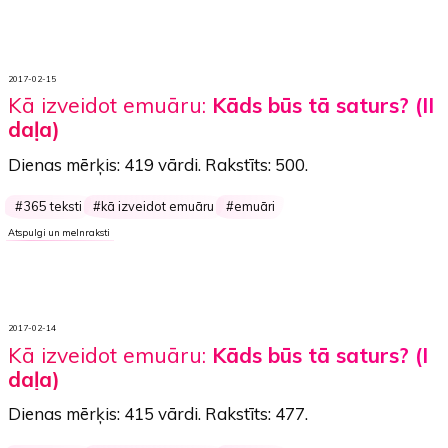
2017-02-15
Kā izveidot emuāru:
Kāds būs tā saturs? (II
daļa)
Dienas mērķis:
419 vārdi
. Rakstīts:
500
.
365 teksti
kā izveidot emuāru
emuāri
Atspulgi un melnraksti
2017-02-14
Kā izveidot emuāru:
Kāds būs tā saturs? (I
daļa)
Dienas mērķis:
415 vārdi
. Rakstīts:
477
.