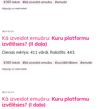
365 teksti
kā izveidot emuāru
emuāri
Atspulgi un melnraksti
2017-02-13
Kā izveidot emuāru:
Kuru platformu
izvēlēsies? (II daļa)
Dienas mērķis:
411 vārdi
. Rakstīts:
443
.
365 teksti
kā izveidot emuāru
sociālā tīkliem
emuāri
Atspulgi un melnraksti
2017-02-12
Kā izveidot emuāru:
Kuru platformu
izvēlēsies? (I daļa)