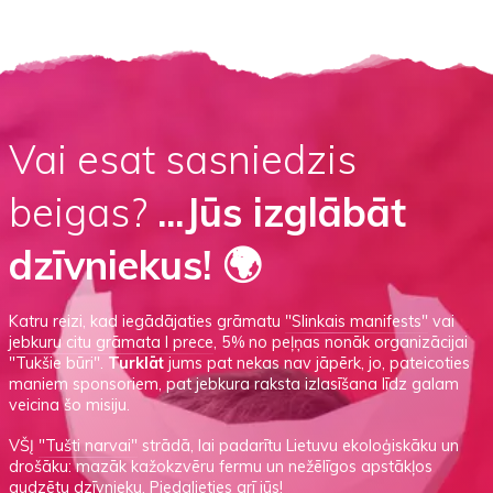
Vai esat sasniedzis
beigas?
...Jūs izglābāt
dzīvniekus! 🌍
Katru reizi, kad iegādājaties grāmatu
"Slinkais manifests"
vai
jebkuru citu grāmata I prece
, 5% no peļņas nonāk organizācijai
"Tukšie būri".
Turklāt
jums pat nekas nav jāpērk, jo, pateicoties
maniem sponsoriem, pat jebkura raksta izlasīšana līdz galam
veicina šo misiju.
VŠĮ
"Tušti narvai"
strādā, lai padarītu Lietuvu ekoloģiskāku un
drošāku: mazāk kažokzvēru fermu un nežēlīgos apstākļos
audzētu dzīvnieku.
Piedalieties arī jūs!