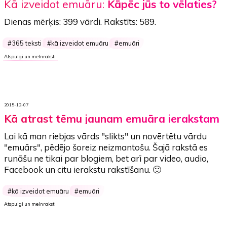
Kā izveidot emuāru:
Kāpēc jūs to vēlaties?
Dienas mērķis:
399 vārdi
. Rakstīts:
589
.
365 teksti
kā izveidot emuāru
emuāri
Atspulgi un melnraksti
2015-12-07
Kā atrast tēmu jaunam emuāra ierakstam
Lai kā man riebjas vārds "slikts" un novērtētu vārdu
"emuārs", pēdējo šoreiz neizmantošu. Šajā rakstā es
runāšu ne tikai par blogiem, bet arī par video, audio,
Facebook un citu ierakstu rakstīšanu. 🙂
kā izveidot emuāru
emuāri
Atspulgi un melnraksti