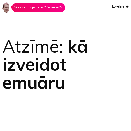
Izvēlne
🔥
Vai esat lasījis citas "Piezīmes"?
Atzīmē:
kā
izveidot
emuāru