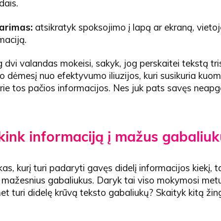
dais.
arimas:
atsikratyk spoksojimo į lapą ar ekraną, vieto
maciją.
 dvi valandas mokeisi, sakyk, jog perskaitei tekstą tri
o dėmesį nuo efektyvumo iliuzijos, kuri susikuria kuom
rie tos pačios informacijos. Nes juk pats savęs neapg
ink informaciją į mažus gabaliuk
s, kurį turi padaryti gavęs didelį informacijos kiekį, tai
 į mažesnius gabaliukus. Daryk tai viso mokymosi met
et turi didelę krūvą teksto gabaliukų? Skaityk kitą žing