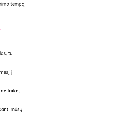
inimo tempą.
e
as, tu
mesį į
ne laike,
ekanti mūsų