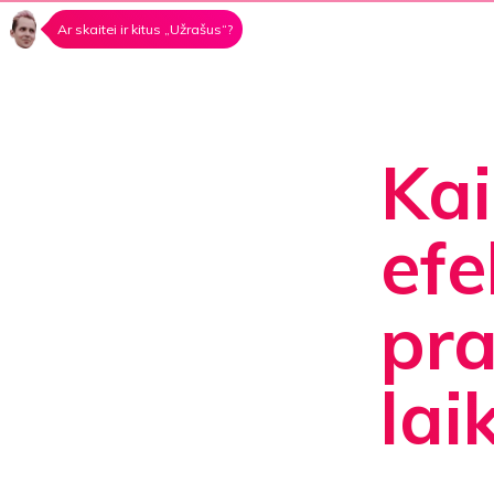
Ar skaitei ir kitus „Užrašus“?
Kai
efe
pra
lai