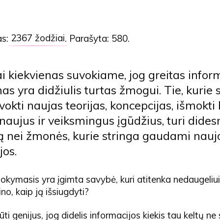
as:
2367 žodžiai
. Parašyta: 580.
ai kiekvienas suvokiame, jog greitas infor
mas yra didžiulis turtas žmogui. Tie, kurie
vokti naujas teorijas, koncepcijas, išmokti 
 naujus ir veiksmingus įgūdžius, turi dides
 nei žmonės, kurie stringa gaudami nauj
jos.
okymasis yra įgimta savybė, kuri atitenka nedaugeliui,
no, kaip ją išsiugdyti?
ūti genijus, jog didelis informacijos kiekis tau keltų ne 