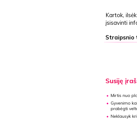
Kartok, ilsėk
įsisavinti in
Straipsnio
Susiję įraš
Mirtis nuo p
Gyvenimo ka
prabėgti velt
Neklausyk krit