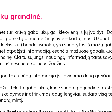
kų grandinė.
t turi krūvą gabaliukų, gali kiekvieną iš jų įvaldyti. 
kas pateiktą pirmame žingsnyje – kartojimas. Užduotis
 kiekis, kurį bandai išmokti, yra sudarytas iš mažų gab
et atpažįsti informaciją, esančia mažuose gabaliukuo
ndinę. Čia tu sujungsi naudingą informaciją tarpusavy
i ir išmesi nereikalingus žodžius.
 jog tokiu būdų informacija įsisavinama daug greičiau
ažus teksto gabaliukus, kurie sudaro pagrindinę teksto
 skaldymas ir atrinkimas daug lengviau sudaro visą t
ndrą mintį.