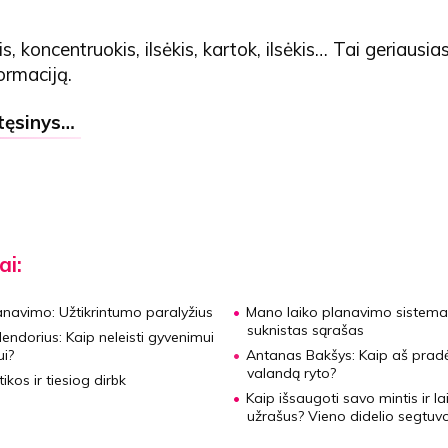
is, koncentruokis, ilsėkis, kartok, ilsėkis… Tai geriausi
formaciją.
 tęsinys…
ai:
lanavimo:
Užtikrintumo paralyžius
Mano laiko planavimo sistema
suknistas sąrašas
lendorius:
Kaip neleisti gyvenimui
ui?
Antanas Bakšys:
Kaip aš pradėj
valandą ryto?
ikos ir tiesiog dirbk
Kaip išsaugoti savo mintis ir la
užrašus?
Vieno didelio segtuv