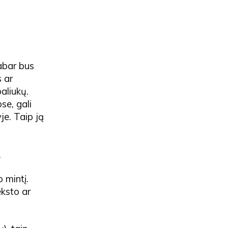
Dabar bus
 ar
aliukų.
se, gali
je. Taip ją
.
 mintį.
eksto ar