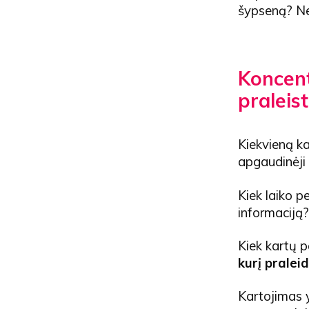
šypseną? Ne!
Koncent
praleist
Kiekvieną ka
apgaudinėji
Kiek laiko p
informaciją?
Kiek kartų p
kurį
praleid
Kartojimas y