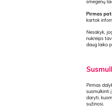
smegenų lai
Pirmas pat
kartok infor
Nesakyk, jog
nukreips tav
daug laiko p
Susmulk
Pirmas dalyka
susmulkinti
daryti, kuom
sužinosi.