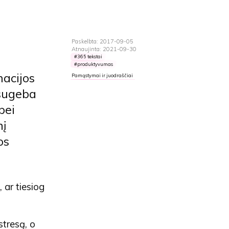
Paskelbta: 2017-09-05
Atnaujinta: 2021-09-30
365 tekstai
produktyvumas
macijos
Pamąstymai ir juodraščiai
 sugeba
bei
nį
os
 ar tiesiog
stresą, o