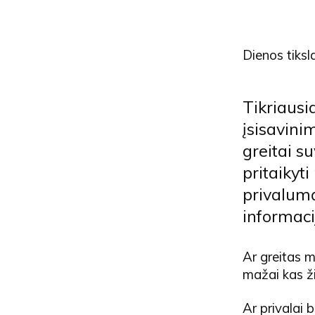
Dienos tiksl
Tikriausi
įsisavini
greitai su
pritaikyti
privalumą
informaci
Ar greitas m
mažai kas ži
Ar privalai b