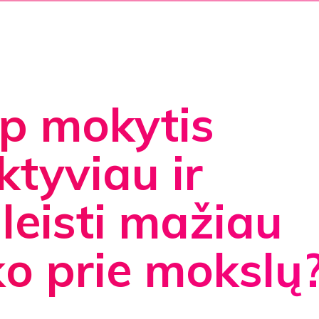
p mokytis
ktyviau ir
leisti mažiau
ko prie mokslų