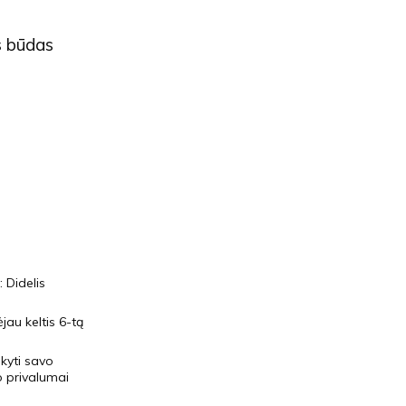
as būdas
:
Didelis
au keltis 6-tą
ikyti savo
o privalumai