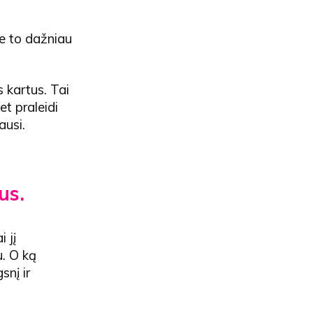
je to dažniau
s kartus. Tai
et praleidi
ausi.
us.
 jį
u. O ką
snį ir