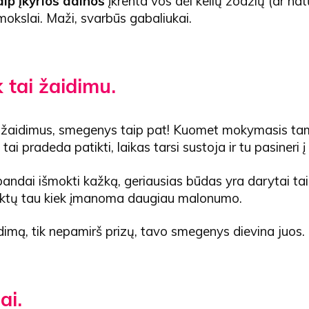
aip įkyrios dainos
įkrenta vos dėl kelių žodžių (ar natų
i mokslai. Maži, svarbūs gabaliukai.
 tai žaidimu.
 žaidimus, smegenys taip pat! Kuomet mokymasis t
tai pradeda patikti, laikas tarsi sustoja ir tu pasineri į
 bandai išmokti kažką, geriausias būdas yra darytai tai 
iktų tau kiek įmanoma daugiau malonumo.
dimą, tik nepamirš prizų, tavo smegenys dievina juos.
ai.