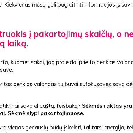
 Kiekvienas mūsų gali pagreitinti informacijos įsisav
ruokis į pakartojimų skaičių, o n
ą laiką.
rtą, kuomet sakai, jog praleidai prie to penkias valand
 save.
er tas penkias valandas tu buvai sufokusavęs savo dė
atikrinai savo el.paštą, feisbuką?
S
ėkmės raktas yra 
ai.
S
ėkmė
slypi pakartojimuose.
ra vienas geriausių būdų įsiminti, tai tarsi energija, t