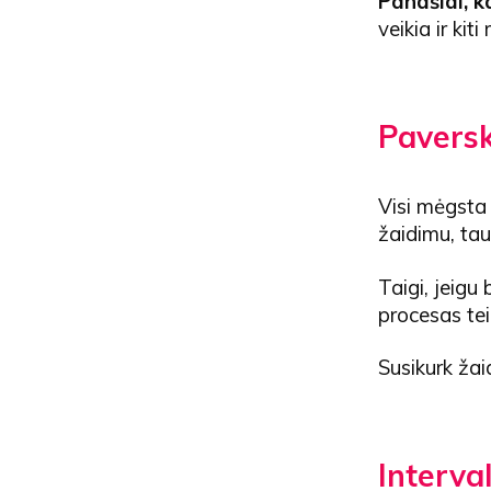
Panašiai, k
veikia ir kit
Paversk
Visi mėgsta
žaidimu, tau 
Taigi, jeigu
procesas te
Susikurk žai
Interval