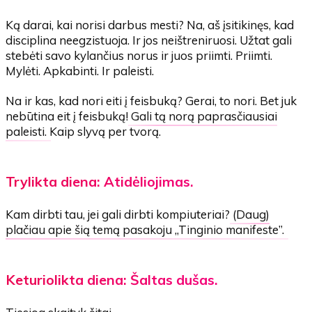
Ką darai, kai norisi darbus mesti? Na, aš įsitikinęs, kad
disciplina neegzistuoja. Ir jos neištreniruosi. Užtat gali
stebėti savo kylančius norus ir juos priimti. Priimti.
Mylėti. Apkabinti. Ir paleisti.
Na ir kas, kad nori eiti į feisbuką? Gerai, to nori. Bet juk
nebūtina eit į feisbuką!
Gali tą norą paprasčiausiai
paleisti.
Kaip slyvą per tvorą.
Trylikta diena: Atidėliojimas.
Kam dirbti tau, jei gali dirbti kompiuteriai?
(Daug)
plačiau apie šią temą pasakoju „Tinginio manifeste”.
Keturiolikta diena: Šaltas dušas.