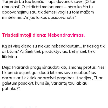
Tai jei dirbti tau kančia – apsidovanok save! (O, tai
rimuojasi.) O jei dirbti malonumas – nėra ko čia tų
apdovanojimų sau, tik dėmesį vagi su tom mažom
mintelėmis „Ar jau laikas apsidovanoti?”.
Trisdešimtoji diena: Nebendravimas.
Ką jei visą dieną su niekuo nebendrautum… Ir tiesiog tik
dirbtum? Ai. Šiek tiek produktyviau, bet ir šiek tiek
liūdniau.
Deja: Prarandi progą išnaudoti kitų žmonių protus. Nes
tik bendraujant gali duoti kitiems savo nuobodžius
darbus ar šiek tiek paprašyti pagalbos iš serijos „Ei, ar
galėtum pasakyt, kuris šių variantų tau labiau
patinka?”.