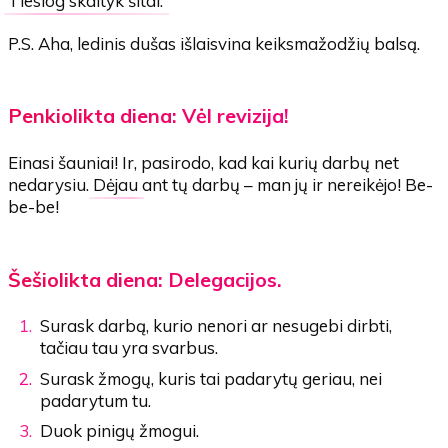
Tiesiog skaityk šitai.
P.S. Aha, ledinis dušas išlaisvina keiksmažodžių balsą.
Penkiolikta diena: Vėl revizija!
Einasi šauniai! Ir, pasirodo, kad kai kurių darbų net
nedarysiu.
Dėjau
ant tų darbų – man jų ir nereikėjo! Be-
be-be!
Šešiolikta diena: Delegacijos.
Surask darbą, kurio nenori ar nesugebi dirbti,
tačiau tau yra svarbus.
Surask žmogų, kuris tai padarytų geriau, nei
padarytum tu.
Duok pinigų žmogui.