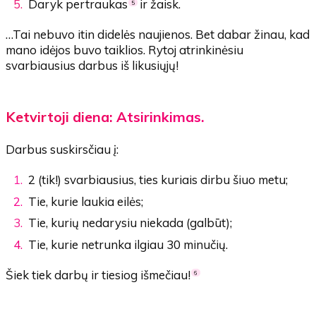
Daryk pertraukas
ir žaisk.
5
…Tai nebuvo itin didelės naujienos. Bet dabar žinau, kad
mano idėjos buvo taiklios. Rytoj atrinkinėsiu
svarbiausius darbus iš likusiųjų!
Ketvirtoji diena: Atsirinkimas.
Darbus suskirsčiau į:
2 (tik!) svarbiausius, ties kuriais dirbu šiuo metu;
Tie, kurie laukia eilės;
Tie, kurių nedarysiu niekada (galbūt);
Tie, kurie netrunka ilgiau 30 minučių.
Šiek tiek darbų ir tiesiog išmečiau!
6