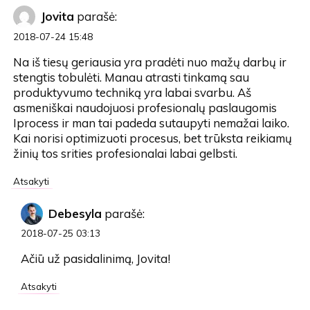
Jovita
parašė:
2018-07-24 15:48
Na iš tiesų geriausia yra pradėti nuo mažų darbų ir
stengtis tobulėti. Manau atrasti tinkamą sau
produktyvumo techniką yra labai svarbu. Aš
asmeniškai naudojuosi profesionalų paslaugomis
Iprocess ir man tai padeda sutaupyti nemažai laiko.
Kai norisi optimizuoti procesus, bet trūksta reikiamų
žinių tos srities profesionalai labai gelbsti.
Atsakyti
Debesyla
parašė:
2018-07-25 03:13
Ačiū už pasidalinimą, Jovita!
Atsakyti