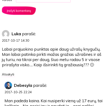
Luka
parašė:
2017-10-17 14:30
Labai prajuokino punktas apie daug užrašų knygučių.
Man labai patinka pirkti mažas gražias užrašines ir aš
jų turiu, na tikrai per daug, šiuo metu radau 5 ir visose
prirašyta visko…. Kaip išsirinkti tą gražiausią??? 🙂
Atsakyti
Debesyla
parašė:
2017-10-25 22:24
Man padeda kaina. Kai nusiperki vieną už 17 eurų, tai
kažkaip… Na, norisi jau ir naudoti ją – negi paliksi