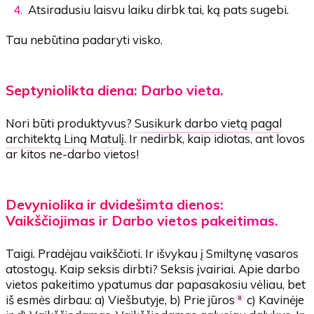
Atsiradusiu laisvu laiku dirbk tai, ką pats sugebi.
Tau nebūtina padaryti visko.
Septyniolikta diena: Darbo vieta.
Nori būti produktyvus?
Susikurk darbo vietą pagal
architektą Liną Matulį.
Ir nedirbk, kaip idiotas, ant lovos
ar kitos ne-darbo vietos!
Devyniolika ir dvidešimta dienos:
Vaikščiojimas ir Darbo vietos pakeitimas.
Taigi. Pradėjau vaikščioti. Ir išvykau į Smiltynę vasaros
atostogų. Kaip seksis dirbti? Seksis įvairiai. Apie darbo
vietos pakeitimo ypatumus dar papasakosiu vėliau, bet
iš esmės dirbau: a) Viešbutyje, b) Prie jūros
c) Kavinėje
8