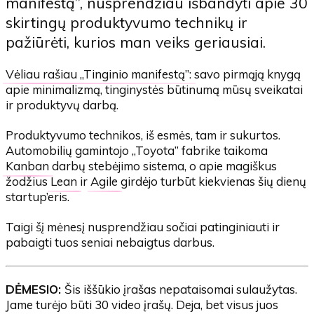
manifestą”, nusprendžiau išbandyti apie 30
skirtingų produktyvumo technikų ir
pažiūrėti, kurios man veiks geriausiai.
Vėliau rašiau „Tinginio manifestą”:
savo pirmąją knygą
apie minimalizmą, tinginystės būtinumą mūsų sveikatai
ir produktyvų darbą.
Produktyvumo technikos, iš esmės, tam ir sukurtos.
Automobilių gamintojo „Toyota” fabrike taikoma
Kanban
darbų stebėjimo sistema, o apie magiškus
žodžius
Lean
ir
Agile
girdėjo turbūt kiekvienas šių dienų
startup’eris.
Taigi šį mėnesį nusprendžiau sočiai patinginiauti ir
pabaigti tuos seniai nebaigtus darbus.
DĖMESIO:
Šis iššūkio įrašas nepataisomai sulaužytas.
Jame turėjo būti 30 video įrašų. Deja, bet visus juos