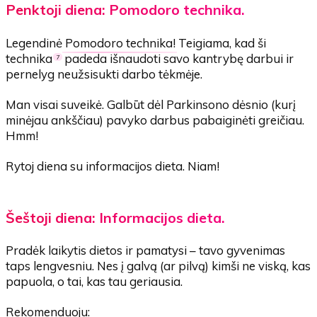
Penktoji diena: Pomodoro technika.
Legendinė
Pomodoro technika
! Teigiama, kad ši
technika
padeda išnaudoti savo kantrybę darbui ir
7
pernelyg neužsisukti darbo tėkmėje.
Man visai suveikė. Galbūt dėl Parkinsono dėsnio (kurį
minėjau ankščiau) pavyko darbus pabaiginėti greičiau.
Hmm!
Rytoj diena su informacijos dieta. Niam!
Šeštoji diena: Informacijos dieta.
Pradėk laikytis dietos ir pamatysi – tavo gyvenimas
taps lengvesniu. Nes į galvą (ar pilvą) kimši ne viską, kas
papuola, o tai, kas tau geriausia.
Rekomenduoju: