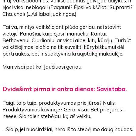
ir d) Vaikščiodamas. Vaikščiodamas galvojau dalykus. Ir
ėjosi visai neblogai! (Pagauni? Ėjosi vaikščioti. Supranti?
Cha, cha!) (…Aš labai juokingas.)
Tai va, mintys vaikščiojant plūdo geriau, nei stovint
vietoje. Panašiai, kaip ėjosi Imanueliui Kantui,
Bethovenui, Čiurlioniui ar visai aibei kitų kūrėjų. Turbūt
vaikščiojimas leidžia ne tik
suveikti kūrybiškumui
dėl
pertraukos, bet ir suaktyvina kraujotaką makaulėje.
Man visai patiko! Jaučiuosi geriau.
Dvidešimt pirma ir antra dienos: Savistaba.
Taigi, taip taip, produktyvumas prie jūros? Nulis.
Produktyvumas kavinėje? Gerai visai. Bet prie jūros –
neeee! Šiandien stebėjau, ką aš veikiu.
…Šiaip, jei nuoširdžiai, nėra iš to stebėjimo daug naudos.