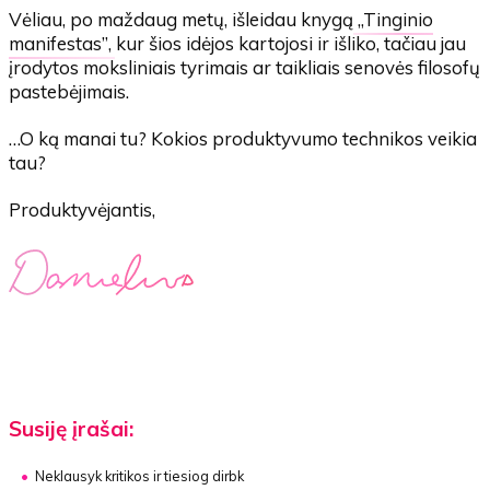
Vėliau, po maždaug metų, išleidau knygą
„Tinginio
manifestas”
, kur šios idėjos kartojosi ir išliko, tačiau jau
įrodytos moksliniais tyrimais ar taikliais senovės filosofų
pastebėjimais.
…O ką manai tu? Kokios produktyvumo technikos veikia
tau?
Produktyvėjantis,
Susiję įrašai:
Neklausyk kritikos ir tiesiog dirbk