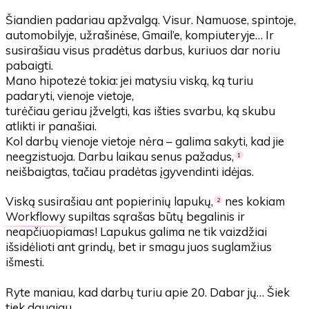
Šiandien padariau apžvalgą. Visur. Namuose, spintoje,
automobilyje, užrašinėse, Gmail’e, kompiuteryje… Ir
susirašiau visus pradėtus darbus, kuriuos dar noriu
pabaigti.
Mano hipotezė tokia: jei matysiu viską, ką turiu
padaryti, vienoje vietoje,
turėčiau geriau įžvelgti, kas išties svarbu, ką skubu
atlikti ir panašiai.
Kol darbų vienoje vietoje nėra – galima sakyti, kad jie
neegzistuoja. Darbu laikau senus pažadus,
1
neišbaigtas, tačiau pradėtas įgyvendinti idėjas.
Viską susirašiau ant popierinių lapukų,
nes kokiam
2
Workflowy
supiltas sąrašas būtų begalinis ir
neapčiuopiamas! Lapukus galima ne tik vaizdžiai
išsidėlioti ant grindų, bet ir smagu juos suglamžius
išmesti.
Ryte maniau, kad darbų turiu apie 20. Dabar jų… Šiek
tiek daugiau.