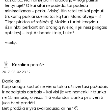
lentynoje!? O kai šitai nepadeda, tai padeda
minimalizmas – perku (viską) itin retai, tai kai pajauti
trūkumą puikiai sueina tai, ką turi. Mano atveju – iš
Tiger pirktos užrašinės :)) Mažiau turint lengviau
išsirinkti, perkant itin brangią (vieną ir jei nesi pinigais
aptekęs) – irgi. Ar bandei taip, Luka?
Atsakyti
Karolina
parašė:
2017-08-02 23:32
Danieliau!
Kaip smagu, kad aš ne viena tokia užsivertusi pažadais
ir nebaigtais darbais – kai visi jie yra nemenki ir trunka
ne 15 minučių, o visas 4-6 valandas, sunku prisiversti
juos bent pradėti.
Bet pradžia ir yra svarbiausia, ar ne? 🙂