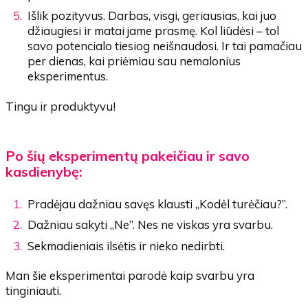
Išlik pozityvus. Darbas, visgi, geriausias, kai juo
džiaugiesi ir matai jame prasmę. Kol liūdėsi – tol
savo potencialo tiesiog neišnaudosi. Ir tai pamačiau
per dienas, kai priėmiau sau nemalonius
eksperimentus.
Tingu ir produktyvu!
Po šių eksperimentų pakeičiau ir savo
kasdienybę:
Pradėjau dažniau savęs klausti „Kodėl turėčiau?”.
Dažniau sakyti „Ne”. Nes ne viskas yra svarbu.
Sekmadieniais ilsėtis ir nieko nedirbti.
Man šie eksperimentai parodė kaip svarbu yra
tinginiauti.