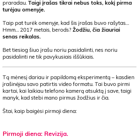
praradau.
Taigi įrašas tikrai nebus toks, kokį pirma
turėjau omenyje.
Taip pat turėk omenyje, kad šis įrašas buvo rašytas…
Hmm… 2017 metais, berods?
Žodžiu, čia žiauriai
senas reikalas.
Bet tiesiog šiuo įrašu noriu pasidalinti, nes noriu
pasidalinti ne tik pavykusiais iššūkiais.
Tą mėnesį dariau ir papildomą eksperimentą – kasdien
įrašinėjau savo patirtis video formatu. Tai buvo pirmi
kartai, kai laikiau telefono kamerą atsuktą į save, taigi
manyk, kad stebi mano pirmus žodžius ir čia.
Štai, kaip baigėsi pirmoji diena:
Pirmoji diena: Revizija.