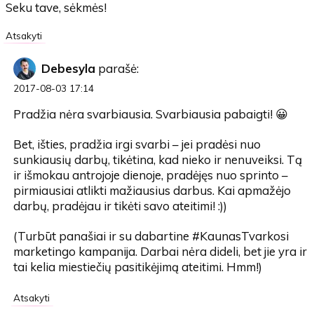
Seku tave, sėkmės!
Atsakyti
Debesyla
parašė:
2017-08-03 17:14
Pradžia nėra svarbiausia. Svarbiausia pabaigti! 😀
Bet, išties, pradžia irgi svarbi – jei pradėsi nuo
sunkiausių darbų, tikėtina, kad nieko ir nenuveiksi. Tą
ir išmokau antrojoje dienoje, pradėjęs nuo sprinto –
pirmiausiai atlikti mažiausius darbus. Kai apmažėjo
darbų, pradėjau ir tikėti savo ateitimi! :))
(Turbūt panašiai ir su dabartine #KaunasTvarkosi
marketingo kampanija. Darbai nėra dideli, bet jie yra ir
tai kelia miestiečių pasitikėjimą ateitimi. Hmm!)
Atsakyti