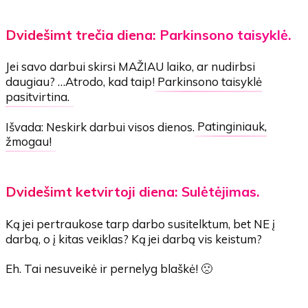
Dvidešimt trečia diena: Parkinsono taisyklė.
Jei savo darbui skirsi MAŽIAU laiko, ar nudirbsi
daugiau? …Atrodo, kad taip!
Parkinsono taisyklė
pasitvirtina.
Išvada: Neskirk darbui visos dienos.
Patinginiauk,
žmogau!
Dvidešimt ketvirtoji diena: Sulėtėjimas.
Ką jei pertraukose tarp darbo susitelktum, bet NE į
darbą, o į kitas veiklas? Ką jei darbą vis keistum?
Eh. Tai nesuveikė ir pernelyg blaškė! 🙁