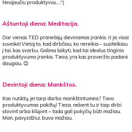
Nesijaučiu produktyvus… :'(
Aštuntoji diena: Meditacija.
Dar vienas TED pranešėjų dievinamas įrankis. Ir jis visai
suveikė! Vietoj to, kad dirbčiau, ko nereikia – susitelkiau
į tai, kas svarbu. Galima laikyti, kad tai idealus tinginio
produktyvumo įrankis. Tiesa, yra kas proveržio padarė
daugiau. 😉
Devintoji diena: Mankštos.
Kas nutiktų, jei tarp darbo mankštintumeis? Tavo
produktyvumas pakiltų! Tiesa, nebent tu ir taip dirbi
stovint arba klūpint – tada gali pokyčių būti mažiau.
Man, pavyzdžiui, buvo mažiau.