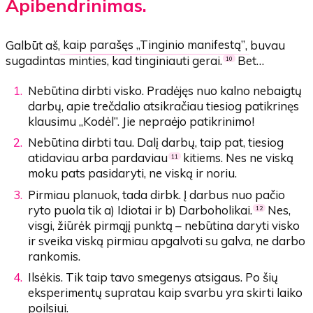
Apibendrinimas.
Galbūt aš,
kaip parašęs „Tinginio manifestą”
, buvau
sugadintas minties, kad tinginiauti gerai.
Bet…
10
Nebūtina dirbti visko. Pradėjęs nuo kalno nebaigtų
darbų, apie trečdalio atsikračiau tiesiog patikrinęs
klausimu „Kodėl”. Jie nepraėjo patikrinimo!
Nebūtina dirbti tau. Dalį darbų, taip pat, tiesiog
atidaviau arba pardaviau
kitiems. Nes ne viską
11
moku pats pasidaryti, ne viską ir noriu.
Pirmiau planuok, tada dirbk. Į darbus nuo pačio
ryto puola tik a) Idiotai ir b) Darboholikai.
Nes,
12
visgi, žiūrėk pirmąjį punktą – nebūtina daryti visko
ir sveika viską pirmiau apgalvoti su galva, ne darbo
rankomis.
Ilsėkis. Tik taip tavo smegenys atsigaus. Po šių
eksperimentų supratau kaip svarbu yra skirti laiko
poilsiui.