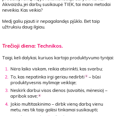
Akivaizdu, jei darbų susikaupė TIEK, tai mano metodai
neveikia. Kas veikia?
Medį galiu pjauti ir nepagalandęs pjūklo. Bet taip
užtruksiu daug ilgiau.
Trečioji diena: Technikos.
Taigi, keli dalykai, kuriuos kartoja produktyvumo tyrėjai:
Nėra laiko viskam, reikia atsirinkti, kas svarbu;
To, kas nepatinka irgi geriau nedirbti
– būsi
3
produktyvesnis mylimoje veikloje;
Neskirk darbui visos dienos (savaitės, mėnesio) –
apribok save;
4
Jokio multitaskinimo – dirbk vieną darbą vienu
metu, nes tik taip galėsi tinkamai susikaupti;