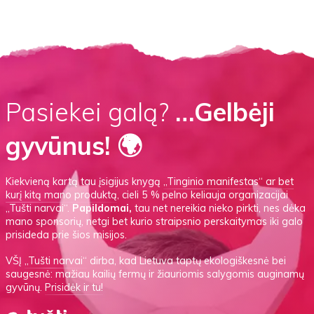
Pasiekei galą?
…Gelbėji
gyvūnus! 🌍
Kiekvieną kartą tau įsigijus knygą
„Tinginio manifestas“
ar
bet
kurį kitą mano produktą
, cieli 5 % pelno keliauja organizacijai
„Tušti narvai“.
Papildomai,
tau net nereikia nieko pirkti, nes dėka
mano sponsorių, netgi bet kurio straipsnio perskaitymas iki galo
prisideda prie šios misijos.
VŠĮ
„Tušti narvai“
dirba, kad Lietuva taptų ekologiškesnė bei
saugesnė: mažiau kailių fermų ir žiauriomis salygomis auginamų
gyvūnų.
Prisidėk ir tu!