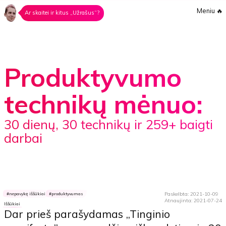
Meniu
🔥
Ar skaitei ir kitus „Užrašus“?
Produktyvumo
technikų mėnuo:
30 dienų, 30 technikų ir 259+ baigti
darbai
Paskelbta: 2021-10-09
nepavykę iššūkiai
produktyvumas
Atnaujinta: 2021-07-24
Iššūkiai
Dar prieš parašydamas „Tinginio