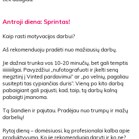
Antroji diena: Sprintas!
Kaip rasti motyvacijos darbui?
Aš rekomenduoju pradėti nuo mažiausių darbų.
Jie dažnai trunka vos 10-20 minučių, bet gali temptis
iiiiiiiilgai. Pavyzdžiui „nufotografuoti ir įkelti seną
megztinį į Vinted pardavimui” ar „po velnių, pagaliau
susitepti tas cypiančias duris”. Vieną po kito darbą
pabaigiant gali pajusti, kad, taip, tą darbų kalną
pabaigti įmanoma.
Tą šiandien ir pajutau. Pradėjau nuo trumpų ir mažų
darbelių!
Rytoj dieną – domėsiuosi, ką profesionalai kalba apie
produktyvumą. Ką jie rekomenduoja daryti ir ko ne?