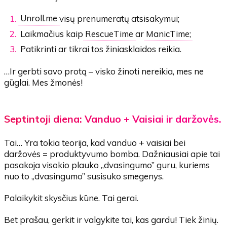
Unroll.me
visų prenumeratų atsisakymui;
Laikmačius kaip
RescueTime
ar
ManicTime
;
Patikrinti ar tikrai tos žiniasklaidos reikia.
…Ir gerbti savo protą – visko žinoti nereikia, mes ne
gūglai. Mes žmonės!
Septintoji diena: Vanduo + Vaisiai ir daržovės.
Tai… Yra tokia teorija, kad vanduo + vaisiai bei
daržovės = produktyvumo bomba. Dažniausiai apie tai
pasakoja visokio plauko „dvasingumo” guru, kuriems
nuo to „dvasingumo” susisuko smegenys.
Palaikykit skysčius kūne. Tai gerai.
Bet prašau, gerkit ir valgykite tai, kas gardu! Tiek žinių.