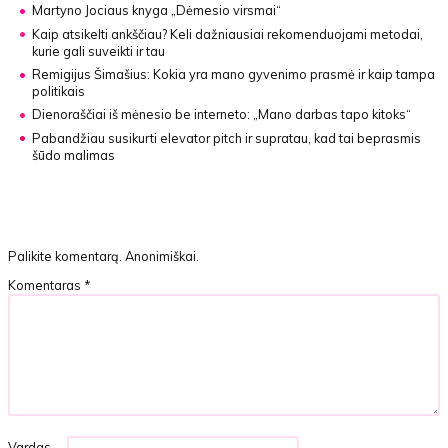
Martyno Jociaus knyga
„Dėmesio virsmai“
Kaip atsikelti ankščiau?
Keli dažniausiai rekomenduojami metodai,
kurie gali suveikti ir tau
Remigijus Šimašius:
Kokia yra mano gyvenimo prasmė ir kaip tampa
politikais
Dienoraščiai iš mėnesio be interneto:
„Mano darbas tapo kitoks“
Pabandžiau susikurti elevator pitch
ir supratau, kad tai beprasmis
šūdo malimas
Palikite komentarą. Anonimiškai.
Komentaras
*
Vardas