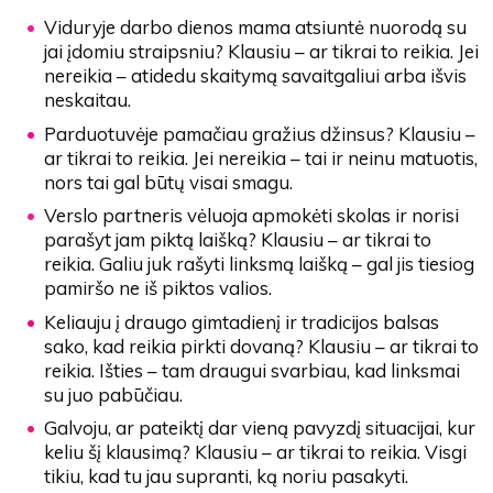
Viduryje darbo dienos mama atsiuntė nuorodą su
jai įdomiu straipsniu? Klausiu – ar tikrai to reikia. Jei
nereikia – atidedu skaitymą savaitgaliui arba išvis
neskaitau.
Parduotuvėje pamačiau gražius džinsus? Klausiu –
ar tikrai to reikia. Jei nereikia – tai ir neinu matuotis,
nors tai gal būtų visai smagu.
Verslo partneris vėluoja apmokėti skolas ir norisi
parašyt jam piktą laišką? Klausiu – ar tikrai to
reikia. Galiu juk rašyti linksmą laišką – gal jis tiesiog
pamiršo ne iš piktos valios.
Keliauju į draugo gimtadienį ir tradicijos balsas
sako, kad reikia pirkti dovaną? Klausiu – ar tikrai to
reikia. Išties – tam draugui svarbiau, kad linksmai
su juo pabūčiau.
Galvoju, ar pateiktį dar vieną pavyzdį situacijai, kur
keliu šį klausimą? Klausiu – ar tikrai to reikia. Visgi
tikiu, kad tu jau supranti, ką noriu pasakyti.