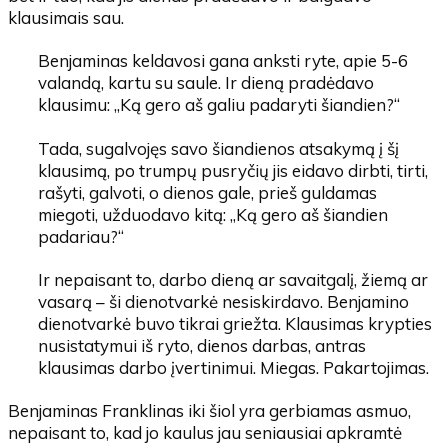
klausimais sau.
Benjaminas keldavosi gana anksti ryte, apie 5-6
valandą, kartu su saule. Ir dieną pradėdavo
klausimu: „
Ką gero aš galiu padaryti šiandien?“
Tada, sugalvojęs savo šiandienos atsakymą į šį
klausimą, po trumpų pusryčių jis eidavo dirbti, tirti,
rašyti, galvoti, o dienos gale, prieš guldamas
miegoti, užduodavo kitą: „
Ką gero aš šiandien
padariau?“
Ir nepaisant to, darbo dieną ar savaitgalį, žiemą ar
vasarą – ši dienotvarkė nesiskirdavo. Benjamino
dienotvarkė buvo tikrai griežta. Klausimas krypties
nusistatymui iš ryto, dienos darbas, antras
klausimas darbo įvertinimui. Miegas. Pakartojimas.
Benjaminas Franklinas iki šiol yra gerbiamas asmuo,
nepaisant to, kad jo kaulus jau seniausiai apkramtė