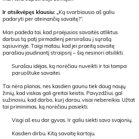
Ir atsikvėpęs klausiu: „
Ką svarbiausio aš galiu
padaryti per ateinančią savaitę?“.
Man padeda tai, kad praėjusios savaitės atliktus
darbus tą patį pirmadienį persirašau į sąrašą
sąsiuvinyje. Taigi matau, kad jei praeitą savaitę
parašiau jaudinantį straipsnį – šią nesinori atsilikti.
Surašau idėjas, ką norėčiau nuveikti ir tai tampa
paruoštuke savaitei.
Tai nėra planas, nes kasdien gaunu tiek daug naujų
žinių, kad viskas gali greitai keistis. Pavyzdžiui, gal
sužinosiu, kad darbo, kurį darau, visai nebereikia. Užtat
tai priminimas, ką norėčiau pasiekti.
Visgi aš esu dar gyvas. Ir galiu siekti savo svajonių.
Kasdien dirbu. Kitą savaitę kartoju.