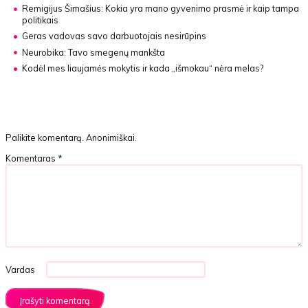
Remigijus Šimašius:
Kokia yra mano gyvenimo prasmė ir kaip tampa
politikais
Geras vadovas savo darbuotojais nesirūpins
Neurobika:
Tavo smegenų mankšta
Kodėl mes liaujamės mokytis ir kada „išmokau“ nėra melas?
Palikite komentarą. Anonimiškai.
Komentaras
*
Vardas