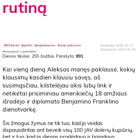
rutiną
Paskelbta: 2016-12-27
365 tekstai
įpročiai
produktyvumas
savęs pažinimas
Atnaujinta: 2021-09-28
Pamąstymai ir juodraščiai
Dienos tikslas:
255 žodžiai
. Parašyta:
891
.
Kai vieną dieną
Aleksas
manęs paklausė, kokių
klausimų kasdien klausiu savęs, aš
susimąsčiau, kilstelėjau akis lubų link ir
netikėtai prisiminiau amerikiečių 18 amžiaus
išradėjo ir diplomato Benjamino Franklino
dienotvarkę.
Šis žmogus žymus ne tik tuo, kad jo veidas
išspausdintas ant beveik visų 100 JAV dolerių kupiūrių,
bet ir tuo, kad jis dienas pradėdavo ir baigdavo