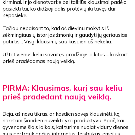
kirminai. Ir jo dienotvarkė bei taiklūs klausimai padėjo
pasiekti tai, ko didžioji dalis protėvių iki tavęs dar
nepasiekė.
Tačiau nepaisant to, kad aš dievinu mokytis iš
sėkmingiausių istorijos žmonių ir gaudyti jų geriausias
patirtis… Visgi klausimų
sau kasdien aš nekeliu.
Užtat vienus keliu savaitės pradžioje, o kitus – kaskart
prieš pradėdamas naują veiklą.
PIRMA: Klausimas, kurį sau keliu
prieš pradedant naują veiklą.
Deja, aš nesu tikras, ar kasdien savęs klausinėti, ką
norėtum šiandien nuveikti, yra produktyvu. Ypač, kai
gyvename šiais laikais, kai turime nuolat vidury dienos
mus pertraukiančius internetus, feisbukus, emeilus,