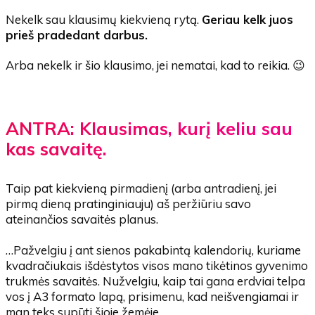
Nekelk sau klausimų kiekvieną rytą.
Geriau kelk juos
prieš pradedant darbus.
Arba nekelk ir šio klausimo,
jei nematai, kad to reikia.
😉
ANTRA: Klausimas, kurį keliu sau
kas savaitę.
Taip pat kiekvieną pirmadienį (arba antradienį, jei
pirmą dieną pratinginiauju) aš peržiūriu savo
ateinančios savaitės planus.
…Pažvelgiu į ant sienos pakabintą kalendorių, kuriame
kvadračiukais išdėstytos visos mano tikėtinos gyvenimo
trukmės savaitės. Nužvelgiu, kaip tai gana erdviai telpa
vos į A3 formato lapą, prisimenu, kad neišvengiamai ir
man teks supūti šioje žemėje…