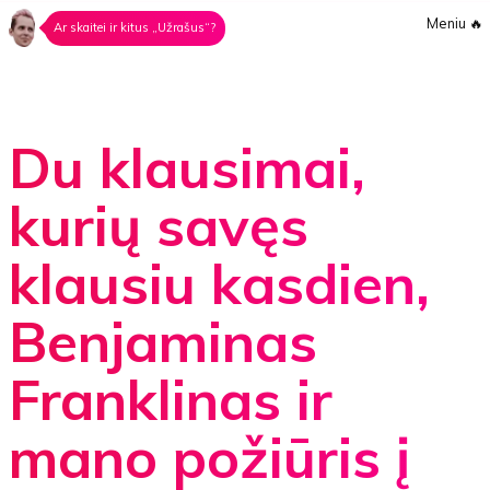
Meniu
🔥
Ar skaitei ir kitus „Užrašus“?
Du klausimai,
kurių savęs
klausiu kasdien,
Benjaminas
Franklinas ir
mano požiūris į