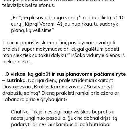
televizijas bei telefonus.
„Ei, *įterpk savo draugo vardą*, radau bilietą už 10
eurų į Kiprą! Varom! Aš jau nupirkau, tu sudaryk
planą, ką veiksime.“
Tokie ir panašūs skambučiai, pasiūlymai savaitgalį
praleisti super mokymuose ar „
ei, gal galėtum padėti
man šiek tiek su tokiu dalyku?“
iššoka viduryje dienos iš
niekur nieko…
…O viskas, ką galbūt ir susiplanavome pačiame ryte
– sutrinka.
Norėjai dieną praleisti įdėmiai skaitant
Dostojevskio „Brolius Karamazovus“? Susitvarkyti
drabužių spintą? Dieną praleisti ramiai prie ežero ar
Labanoro girioje grybaujant?
Cha! Ne. Tik jei nesielgi kaip visiškas beprotis ir
neatsijungi nuo pasaulio. (Juk ne dažnai drįsti tą
padaryti, ar ne? Gi skambučiai gali būti
labai