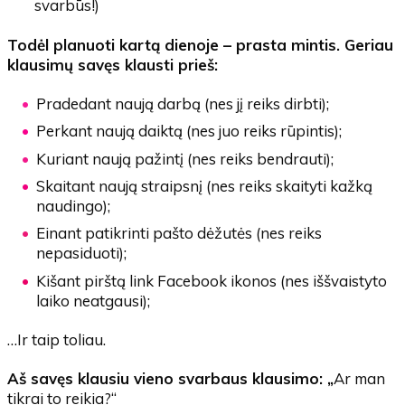
svarbūs
!)
Todėl planuoti kartą dienoje – prasta mintis. Geriau
klausimų savęs klausti prieš:
Pradedant naują darbą (nes jį reiks dirbti);
Perkant naują daiktą (nes juo reiks rūpintis);
Kuriant naują pažintį (nes reiks bendrauti);
Skaitant naują straipsnį (nes reiks skaityti kažką
naudingo);
Einant patikrinti pašto dėžutės (nes reiks
nepasiduoti);
Kišant pirštą link Facebook ikonos (nes iššvaistyto
laiko neatgausi);
…Ir taip toliau.
Aš savęs klausiu vieno svarbaus klausimo: „
Ar man
tikrai to reikia?“