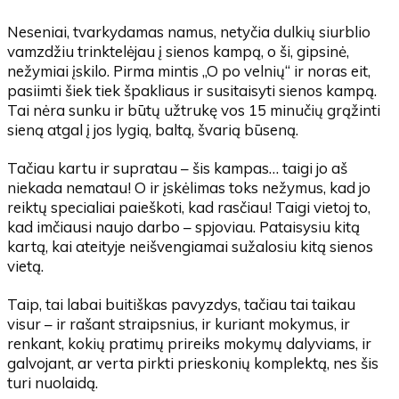
Neseniai, tvarkydamas namus, netyčia dulkių siurblio
vamzdžiu trinktelėjau į sienos kampą, o ši, gipsinė,
nežymiai įskilo. Pirma mintis „O po velnių“ ir noras eit,
pasiimti šiek tiek špakliaus ir susitaisyti sienos kampą.
Tai nėra sunku ir būtų užtrukę vos 15 minučių grąžinti
sieną atgal į jos lygią, baltą, švarią būseną.
Tačiau kartu ir supratau – šis kampas… taigi jo aš
niekada nematau! O ir įskėlimas toks nežymus, kad jo
reiktų specialiai paieškoti, kad rasčiau!
Taigi vietoj to,
kad imčiausi naujo darbo – spjoviau. Pataisysiu kitą
kartą, kai ateityje neišvengiamai sužalosiu kitą sienos
vietą.
Taip, tai labai buitiškas pavyzdys, tačiau tai taikau
visur – ir rašant straipsnius, ir kuriant mokymus, ir
renkant, kokių pratimų prireiks mokymų dalyviams, ir
galvojant, ar verta pirkti prieskonių komplektą, nes šis
turi nuolaidą.