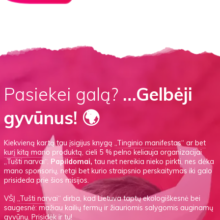
Pasiekei galą?
…Gelbėji
gyvūnus! 🌍
Kiekvieną kartą tau įsigijus knygą
„Tinginio manifestas“
ar
bet
kurį kitą mano produktą
, cieli 5 % pelno keliauja organizacijai
„Tušti narvai“.
Papildomai,
tau net nereikia nieko pirkti, nes dėka
mano sponsorių, netgi bet kurio straipsnio perskaitymas iki galo
prisideda prie šios misijos.
VŠĮ
„Tušti narvai“
dirba, kad Lietuva taptų ekologiškesnė bei
saugesnė: mažiau kailių fermų ir žiauriomis salygomis auginamų
gyvūnų.
Prisidėk ir tu!