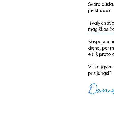
Svarbiausia,
jie kliudo?
Išvalyk savo
magiškas žo
Kaspusmetin
dieną, per m
eit iš proto 
Visko įgyven
prisijungsi?