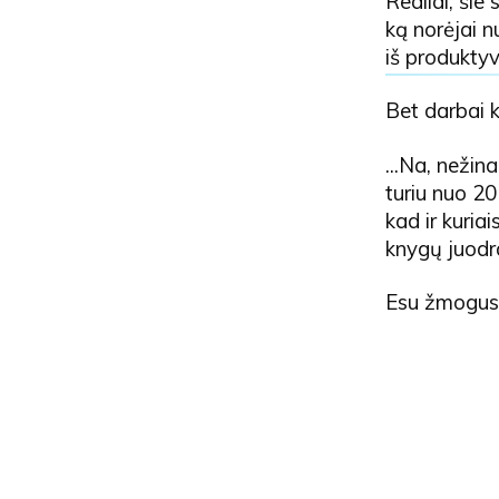
Realiai, šie
ką norėjai nu
iš produkty
Bet darbai k
...Na, nežin
turiu nuo 20
kad ir kuriai
knygų juodr
Esu žmogus,