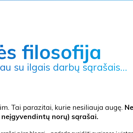
s filosofija
rau su ilgais darbų sąrašais…
rim. Tai parazitai, kurie nesiliauja augę.
Ne
r neįgyvendintų norų) sąrašai.