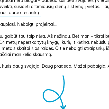
 sąrašai nėra blogai – padeda susidėti svajones į vieta
veikti, susidėti artimiausių dienų sistemą į vietas. Tai,
vaus darbo technikų
.
aupiasi. Nebaigti projektai...
au, galbūt tau taip nėra. Aš nežinau. Bet man – tikrai b
14 metų neperskaitytų knygų, kurių, tikėtina, nebūsiu p
s metais skaitai šias raides. O tie nebaigti straipsnių, i
aščiai man kelia skausmą.
 kuris daug svajoja. Daug pradeda. Mažai pabaigia. 