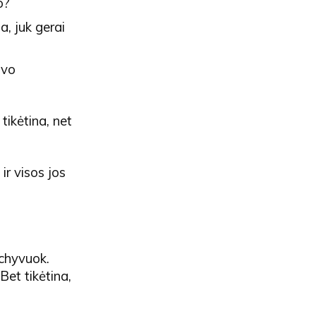
o?
a, juk gerai
avo
 tikėtina, net
ir visos jos
rchyvuok.
 Bet tikėtina,