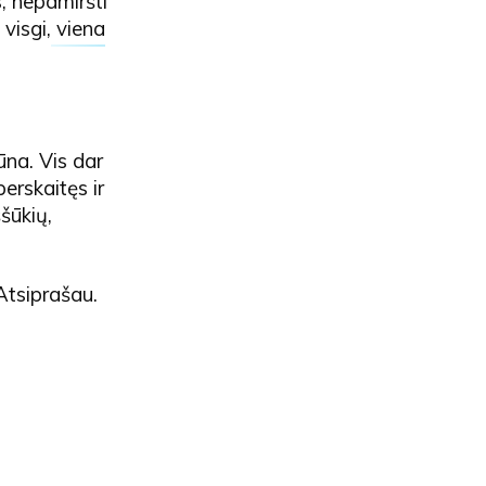
s, nepamiršti
 visgi,
viena
ūna. Vis dar
erskaitęs ir
ššūkių,
Atsiprašau.