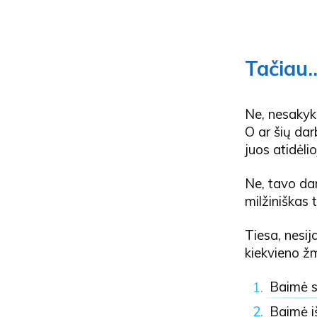
Tačiau.
Ne, nesakyk,
O ar šių dar
juos atidėlio
Ne, tavo dar
milžiniškas 
Tiesa, nesij
kiekvieno žm
Baimė s
Baimė i