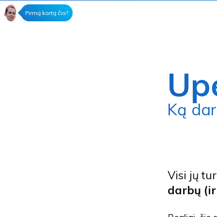
Pirmą kartą čia?
Upė
Ką da
Visi jų tu
darbų (i