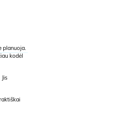
e planuoja.
čiau kodėl
 Jis
raktiškai