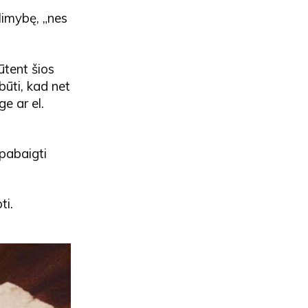
alimybę, „nes
ūtent šios
būti, kad net
e ar el.
pabaigti
ti.