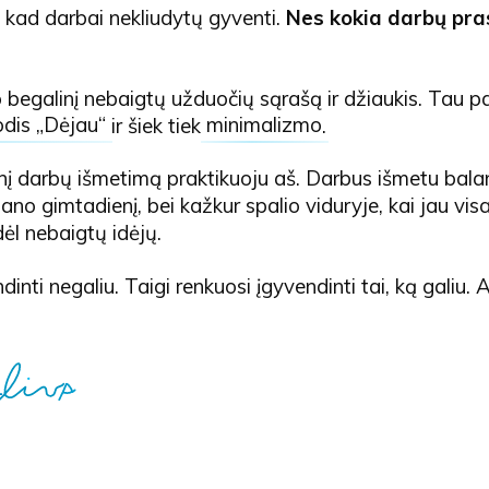
 kad darbai nekliudytų gyventi.
Nes kokia darbų pras
 begalinį nebaigtų užduočių sąrašą ir džiaukis. Tau 
dis „Dėjau“
ir šiek tiek
minimalizmo
.
į darbų išmetimą praktikuoju aš. Darbus išmetu bala
ano gimtadienį, bei kažkur spalio viduryje, kai jau vis
dėl nebaigtų idėjų.
dinti negaliu. Taigi renkuosi įgyvendinti tai, ką galiu. 