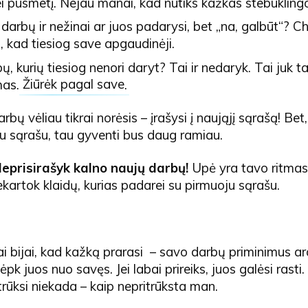
nei pusmetį. Nejau manai, kad nutiks kažkas stebukling
 darbų ir nežinai ar juos padarysi, bet „na, galbūt“? Ch
, kad tiesiog save apgaudinėji.
ų, kurių tiesiog nenori daryt? Tai ir nedaryk. Tai juk t
mas.
Žiūrėk pagal save
.
darbų vėliau tikrai norėsis – įrašysi į naująjį sąrašą! Bet,
ju sąrašu, tau gyventi bus daug ramiau.
eprisirašyk kalno naujų darbų!
Upė yra tavo ritmas 
ekartok klaidų, kurias padarei su pirmuoju sąrašu.
abai bijai, kad kažką prarasi – savo darbų priminimus a
pk juos nuo savęs. Jei labai prireiks, juos galėsi rasti.
trūksi niekada – kaip nepritrūksta man.