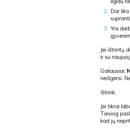
ilgiau 
Dar liko
supranti
Yra darb
gyveni
Jei ištrintų 
ir su naujuo
Galiausiai:
N
neišgersi. N
Ištrink.
Jei tikrai l
Tiesiog paslė
kad jų nepri