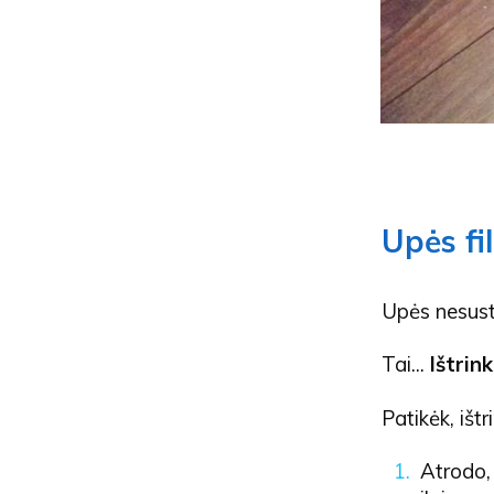
Upės fil
Upės nesusta
Tai...
Ištrink
Patikėk, išt
Atrodo, 