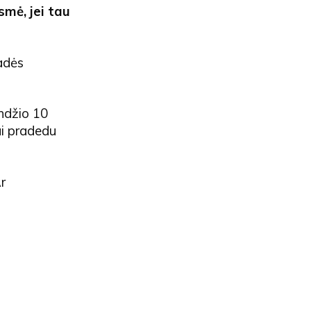
mė, jei tau
padės
ndžio 10
ai pradedu
Ar