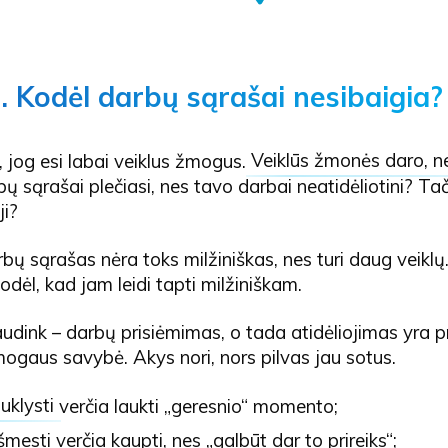
.. Kodėl darbų sąrašai nesibaigia?
 jog esi labai veiklus žmogus.
Veiklūs žmonės daro, n
bų sąrašai plečiasi, nes tavo darbai neatidėliotini? Ta
ji?
bų sąrašas nėra toks milžiniškas, nes turi daug veiklų.
todėl, kad jam leidi tapti milžiniškam.
audink – darbų prisiėmimas, o tada atidėliojimas yra p
ogaus savybė. Akys nori, nors pilvas jau sotus.
uklysti
verčia laukti „geresnio“ momento;
šmesti
verčia kaupti, nes „galbūt dar to prireiks“;