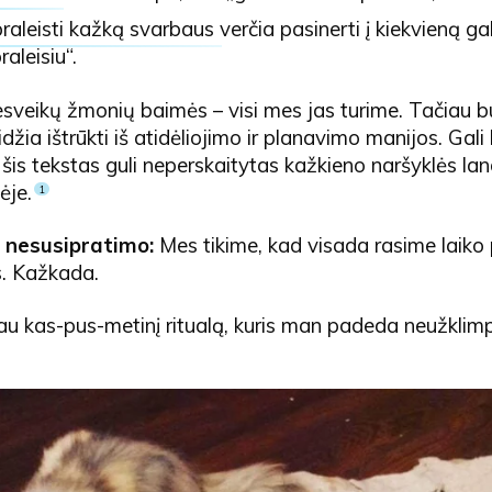
raleisti kažką svarbaus
verčia pasinerti į kiekvieną g
raleisiu“.
nesveikų žmonių baimės – visi mes jas turime. Tačiau b
džia ištrūkti iš atidėliojimo ir planavimo manijos. Gali 
 šis tekstas guli neperskaitytas kažkieno naršyklės lang
ėje.
1
o nesusipratimo:
Mes tikime, kad visada rasime laiko 
. Kažkada.
dau kas-pus-metinį ritualą, kuris man padeda neužklimp