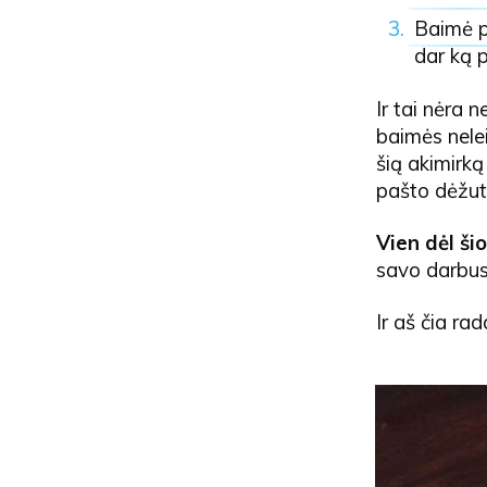
Baimė p
dar ką p
Ir tai nėra 
baimės nelei
šią akimirką
pašto dėžut
Vien dėl ši
savo darbus
Ir aš čia ra