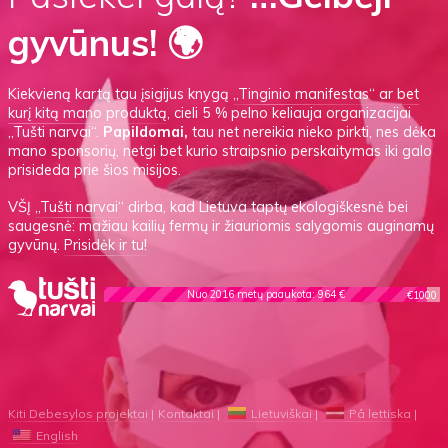
gyvūnus! 🌍
Kiekvieną kartą tau įsigijus knygą
„Tinginio manifestas“
ar
bet
kurį kitą mano produktą
, cieli 5 % pelno keliauja organizacijai
„Tušti narvai“.
Papildomai,
tau net nereikia nieko pirkti, nes dėka
mano sponsorių, netgi bet kurio straipsnio perskaitymas iki galo
prisideda prie šios misijos.
VŠĮ
„Tušti narvai“
dirba, kad Lietuva taptų ekologiškesnė bei
saugesnė: mažiau kailių fermų ir žiauriomis salygomis auginamų
gyvūnų.
Prisidėk ir tu!
Nuo 2016 metų paaukota: 964 €
€1000
Kiti Debesylos projektai
Kontaktai
Lietuviškai
På lettiska
English