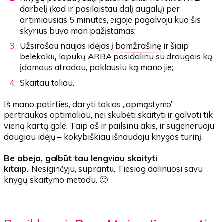
darbelį (kad ir pasilaistau dalį augalų) per
artimiausias 5 minutes, eigoje pagalvoju kuo šis
skyrius buvo man pažįstamas;
Užsirašau naujas idėjas į
bomžrašinę
ir šiaip
belekokių lapukų ARBA pasidalinu su draugais ką
įdomaus atradau, paklausiu ką mano jie;
Skaitau toliau.
Iš mano patirties, daryti tokias „apmąstymo”
pertraukas optimaliau, nei skubėti skaityti ir galvoti tik
vieną kartą gale. Taip aš ir pailsinu akis, ir sugeneruoju
daugiau idėjų – kokybiškiau išnaudoju knygos turinį.
Be abejo, galbūt tau lengviau skaityti
kitaip.
Nesiginčyju, suprantu. Tiesiog dalinuosi savu
knygų skaitymo metodu. 🙂