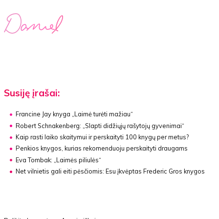
Susiję įrašai:
Francine Jay knyga
„Laimė turėti mažiau“
Robert Schnakenberg:
„Slapti didžiųjų rašytojų gyvenimai“
Kaip rasti laiko skaitymui ir perskaityti 100 knygų per metus?
Penkios knygos, kurias rekomenduoju perskaityti draugams
Eva Tombak:
„Laimės piliulės“
Net vilnietis gali eiti pėsčiomis:
Esu įkvėptas Frederic Gros knygos