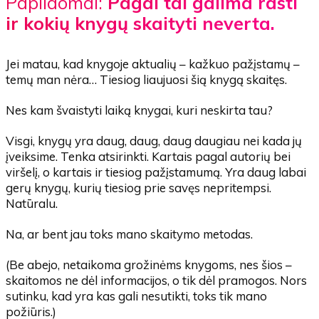
Papildomai:
Pagal tai galima rasti
ir kokių knygų skaityti neverta.
Jei matau, kad knygoje aktualių – kažkuo pažįstamų –
temų man nėra… Tiesiog liaujuosi šią knygą skaitęs.
Nes kam švaistyti laiką knygai, kuri neskirta tau?
Visgi, knygų yra daug, daug, daug daugiau nei kada jų
įveiksime. Tenka atsirinkti. Kartais pagal autorių bei
viršelį, o kartais ir tiesiog pažįstamumą. Yra daug labai
gerų knygų, kurių tiesiog prie savęs nepritempsi.
Natūralu.
Na, ar bent jau toks mano skaitymo metodas.
(Be abejo, netaikoma grožinėms knygoms, nes šios –
skaitomos ne dėl informacijos, o tik dėl pramogos. Nors
sutinku, kad yra kas gali nesutikti, toks tik mano
požiūris.)