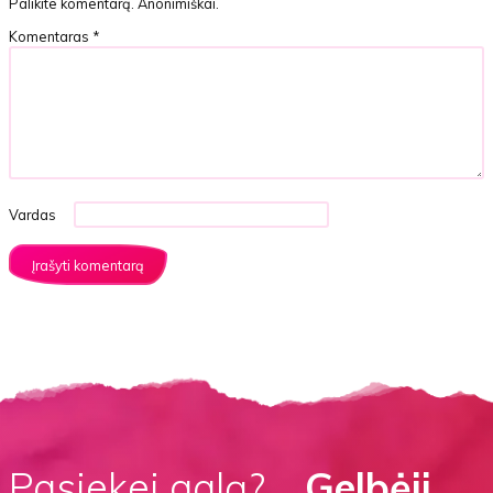
Palikite komentarą. Anonimiškai.
Komentaras
*
Vardas
Pasiekei galą?
…Gelbėji