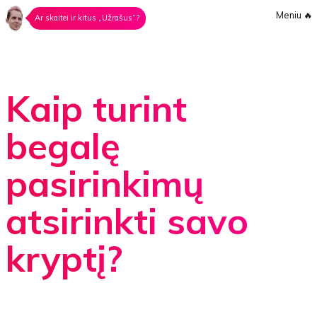
Meniu
🔥
Ar skaitei ir kitus „Užrašus“?
Kaip turint
begalę
pasirinkimų
atsirinkti savo
kryptį?