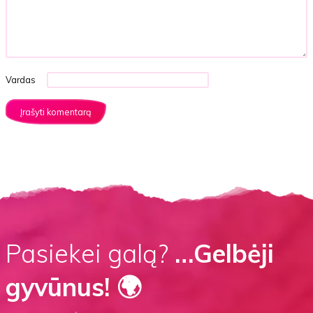
Vardas
Pasiekei galą?
…Gelbėji
gyvūnus! 🌍