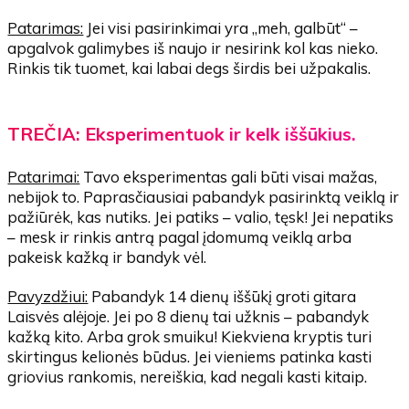
Patarimas:
Jei visi pasirinkimai yra „meh, galbūt“ –
apgalvok galimybes iš naujo ir nesirink kol kas nieko.
Rinkis tik tuomet, kai labai degs širdis bei užpakalis.
TREČIA: Eksperimentuok ir kelk iššūkius.
Patarimai:
Tavo eksperimentas gali būti visai mažas,
nebijok to. Paprasčiausiai pabandyk pasirinktą veiklą ir
pažiūrėk, kas nutiks. Jei patiks – valio, tęsk! Jei nepatiks
– mesk ir rinkis antrą pagal įdomumą veiklą arba
pakeisk kažką ir bandyk vėl.
Pavyzdžiui:
Pabandyk 14 dienų iššūkį groti gitara
Laisvės alėjoje. Jei po 8 dienų tai užknis – pabandyk
kažką kito. Arba grok smuiku! Kiekviena kryptis turi
skirtingus kelionės būdus. Jei vieniems patinka kasti
griovius rankomis, nereiškia, kad negali kasti kitaip.