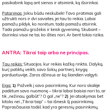
pasikabink lapą ant sienos ir atsimink, ką išsirinkai.
Patarimas:
Jokiu būdu neskubėk! Tavo pratimas gali
užtrukti nors ir dvi savaites, jei tau to reikia. Labai
pamažu pildyk, ko norėtum, tada pamažu atsirink.
Tada pamažu grožėkis ir keisk gyvenimą. Skubant –
išsirinksi visai ne tai, ko išties nori. Ar bent tokia rizika.
ANTRA: Tikrai taip arba ne principas.
Tau reikės:
Situacijos, kur reikės kažką rinktis. Dalyką,
kurį patiktų veikti, savo šokių partnerį, knygą
parduotuvėje, Zaros džinsus ar ką šiandien valgyti.
Eiga:
1)
Pažvelk į savo pasirinkimą. Kur noro skalėje
padėtum savo nuomonę – tikrai labai baisiai nori to, ar
tik „nežinau, galbūt“? O gal „ne“?
2)
Jei atsakymas bet
kitoks nei „Tikrai taip“ – tai išmesk šį pasirinkimą.
Paprasčiausiai todėl, kad yra geresnių pasirinkimų.