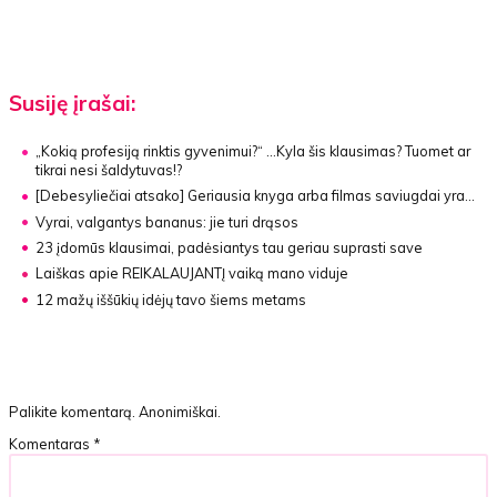
Susiję įrašai:
„Kokią profesiją rinktis gyvenimui?“
…Kyla šis klausimas? Tuomet ar
tikrai nesi šaldytuvas!?
[Debesyliečiai atsako]
Geriausia knyga arba filmas saviugdai yra…
Vyrai, valgantys bananus:
jie turi drąsos
23 įdomūs klausimai, padėsiantys tau geriau suprasti save
Laiškas apie REIKALAUJANTĮ vaiką mano viduje
12 mažų iššūkių idėjų tavo šiems metams
Palikite komentarą. Anonimiškai.
Komentaras
*