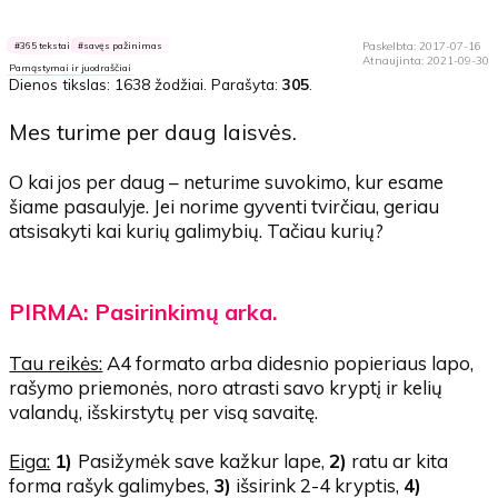
Paskelbta: 2017-07-16
365 tekstai
savęs pažinimas
Atnaujinta: 2021-09-30
Pamąstymai ir juodraščiai
Dienos tikslas:
1638 žodžiai
. Parašyta:
305
.
Mes turime per daug laisvės.
O kai jos per daug – neturime suvokimo, kur esame
šiame pasaulyje. Jei norime gyventi tvirčiau, geriau
atsisakyti kai kurių galimybių. Tačiau kurių?
PIRMA: Pasirinkimų arka.
Tau reikės:
A4 formato arba didesnio popieriaus lapo,
rašymo priemonės, noro atrasti savo kryptį ir kelių
valandų, išskirstytų per visą savaitę.
Eiga:
1)
Pasižymėk save kažkur lape,
2)
ratu ar kita
forma rašyk galimybes,
3)
išsirink 2-4 kryptis,
4)