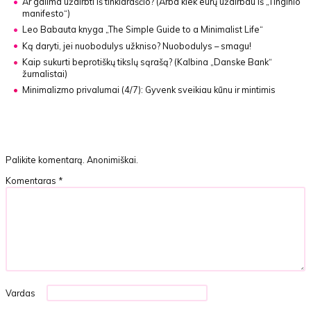
Ar galima uždirbti iš tinklaraščio?
(Arba kiek eurų uždirbau iš „Tinginio
manifesto“)
Leo Babauta knyga
„The Simple Guide to a Minimalist Life“
Ką daryti, jei nuobodulys užkniso?
Nuobodulys – smagu!
Kaip sukurti beprotiškų tikslų sąrašą?
(Kalbina „Danske Bank“
žurnalistai)
Minimalizmo privalumai (4/7):
Gyvenk sveikiau kūnu ir mintimis
Palikite komentarą. Anonimiškai.
Komentaras
*
Vardas