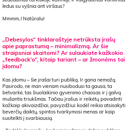
ledus su vyšnia ant viršaus?
Mmmm..! Natūralu!
„Debesylos“ tinklaraštyje netrūksta įrašų
apie paprastumą – minimalizmą. Ar šie
straipsniai skaitomi? Ar sulaukiate kažkokio
„feedback‘o“, kitaip tariant – ar žmonėms tai
įdomu?
Kas įdomu – šie įrašai turi publiką. Ir gana nemažą.
Pasirodo, ne man vienam nusibodusi ta gausa, ta
betvarkė, tas šiuolaikinio gyvenimo chaosas ir į galvą
mušantis triukšmas. Tačiau įrašus ir reikėtų pavadinti
kažkaip akivaizdžiai, pavyzdžiui: kodėl reikia atsisakyti
beverčių daiktų, spintos tvarkymosi menas ar kaip
susitelkti į svarbiausią.