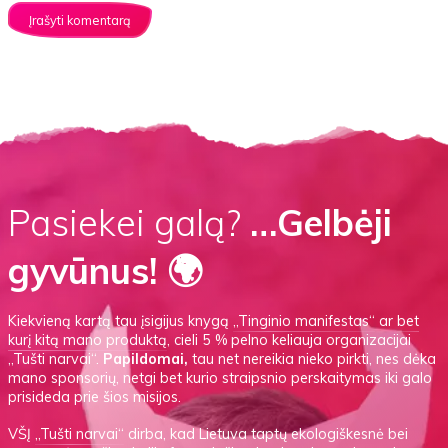
Pasiekei galą?
…Gelbėji
gyvūnus! 🌍
Kiekvieną kartą tau įsigijus knygą
„Tinginio manifestas“
ar
bet
kurį kitą mano produktą
, cieli 5 % pelno keliauja organizacijai
„Tušti narvai“.
Papildomai,
tau net nereikia nieko pirkti, nes dėka
mano sponsorių, netgi bet kurio straipsnio perskaitymas iki galo
prisideda prie šios misijos.
VŠĮ
„Tušti narvai“
dirba, kad Lietuva taptų ekologiškesnė bei