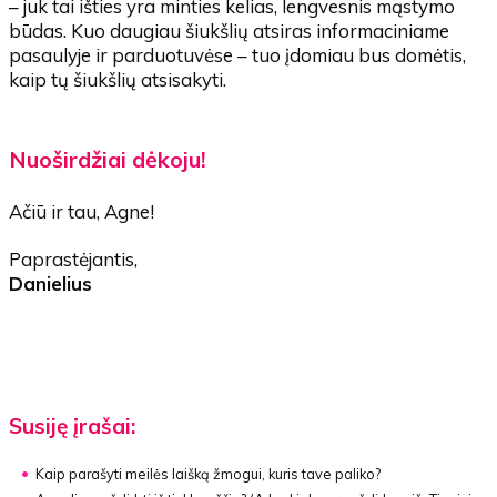
– juk tai išties yra minties kelias, lengvesnis mąstymo
būdas. Kuo daugiau šiukšlių atsiras informaciniame
pasaulyje ir parduotuvėse – tuo įdomiau bus domėtis,
kaip tų šiukšlių atsisakyti.
Nuoširdžiai dėkoju!
Ačiū ir tau, Agne!
Paprastėjantis,
Danielius
Susiję įrašai:
Kaip parašyti meilės laišką žmogui, kuris tave paliko?