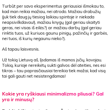
Turbūt per savo eksperimentus geriausiai išmokau to,
kad man reikia mažiau, nei atrodo. Mažiau drabužių
(juk tiek daug jų tiesiog laikiau spintoje ir niekada
neapsivilkdavau!), mažiau knygų (gal geriau skaityti
geras, nei visas iš eilės?) ar mažiau darbų (gal geriau
rinktis tuos, už kuriuos gaunu pinigų, pažinčių ir garbės,
nei tuos, iš kurių negaunu nieko?).
Aš tapau laisvesnis.
Už tokią Lietuvą aš, lįsdamas iš mamos įsčių, kovojau.
Tokią, kurioje nereikėtų sukti galvos dėl ateities, nes esi
tikras – tau paprasčiausiai tereikia tiek mažai, kad visą
tai gali gauti net nesistengdamas!
Kokie yra ryškiausi minimalizmo pliusai? Gal
yra ir minusų?