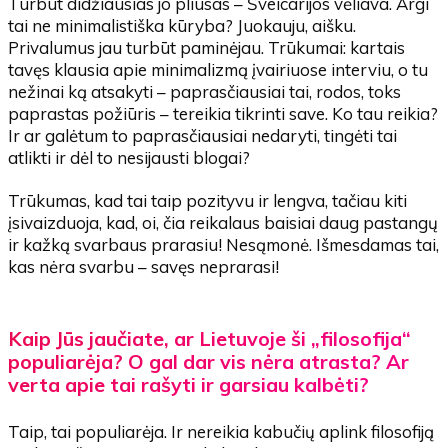
Turbūt didžiausias jo pliusas – Šveicarijos vėliava. Argi
tai ne minimalistiška kūryba? Juokauju, aišku.
Privalumus jau turbūt paminėjau. Trūkumai: kartais
tavęs klausia apie minimalizmą įvairiuose interviu, o tu
nežinai ką atsakyti – paprasčiausiai tai, rodos, toks
paprastas požiūris – tereikia tikrinti save. Ko tau reikia?
Ir ar galėtum to paprasčiausiai nedaryti, tingėti tai
atlikti ir dėl to nesijausti blogai?
Trūkumas, kad tai taip pozityvu ir lengva, tačiau kiti
įsivaizduoja, kad, oi, čia reikalaus baisiai daug pastangų
ir kažką svarbaus prarasiu! Nesąmonė. Išmesdamas tai,
kas nėra svarbu – savęs neprarasi!
Kaip Jūs jaučiate, ar Lietuvoje ši „filosofija“
populiarėja? O gal dar vis nėra atrasta? Ar
verta apie tai rašyti ir garsiau kalbėti?
Taip, tai populiarėja. Ir nereikia kabučių aplink filosofiją