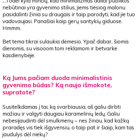
…Todėl kyla minčių, kad minimalizmas daliai publikos
nebūtinai yra gyvenimo stilius, jiems tiesiog malonu
pasidalinti žinia su draugais ir taip parodyti, kad jie tuo
vadovaujasi. Panašiai kaip gerų santykių giduose.
Hmmm.
Bet tema tikrai sulaukia dėmesio. Ypač dabar, šiomis
dienomis, su visooom tom reklamom ir betvarke
kasdienybėje.
Ką Jums pačiam duoda minimalistinis
gyvenimo būdas? Ką naujo išmokote,
supratote?
Susitelkdamas į tai, ką svarbiausia, aš galiu dirbti
mažiau ir valgyti daugiau karamelinių ledų. Galiu
nebesijaudinti dėl smulkmenų – nes žinau, kad kažką
praradęs vis tiek išgyvensiu, o taip pat ir šiaip, kam tas
jaudulys dėl niekų?