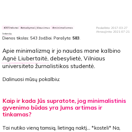
Paskelbta: 2017-03-27
365 tekstai
atsakymai į klausimus
minimalizmas
Atnaujinta: 2021-07-21
Interviu
Dienos tikslas:
543 žodžiai
. Parašyta:
583
.
Apie minimalizmą ir jo naudas mane kalbino
Agnė Liubertaitė
, debesylietė, Vilniaus
universiteto žurnalistikos studentė.
Dalinuosi mūsų pokalbiu:
Kaip ir kada Jūs supratote, jog minimalistinis
gyvenimo būdas yra Jums artimas ir
tinkamas?
Tai nutiko vieną tamsią, lietingą naktį… *kosteli* Na,