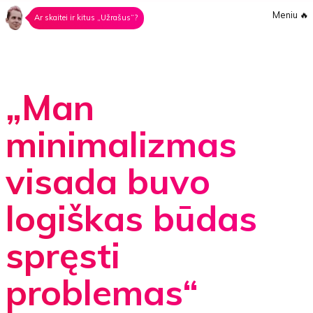
Meniu
🔥
Ar skaitei ir kitus „Užrašus“?
„Man
minimalizmas
visada buvo
logiškas būdas
spręsti
problemas“