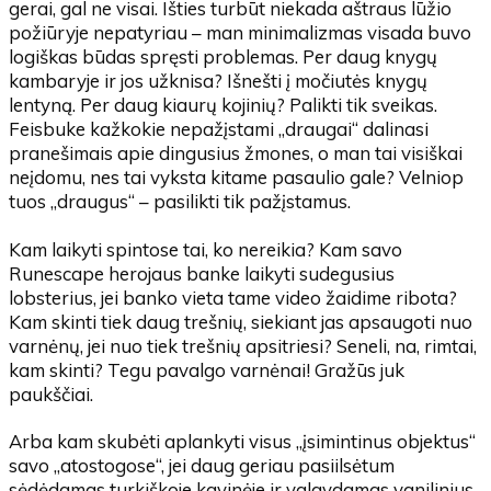
gerai, gal ne visai. Išties turbūt niekada aštraus lūžio
požiūryje nepatyriau – man minimalizmas visada buvo
logiškas būdas spręsti problemas. Per daug knygų
kambaryje ir jos užknisa? Išnešti į močiutės knygų
lentyną. Per daug kiaurų kojinių? Palikti tik sveikas.
Feisbuke kažkokie nepažįstami „draugai“ dalinasi
pranešimais apie dingusius žmones, o man tai visiškai
neįdomu, nes tai vyksta kitame pasaulio gale? Velniop
tuos „draugus“ – pasilikti tik pažįstamus.
Kam laikyti spintose tai, ko nereikia? Kam savo
Runescape herojaus banke laikyti sudegusius
lobsterius, jei banko vieta tame video žaidime ribota?
Kam skinti tiek daug trešnių, siekiant jas apsaugoti nuo
varnėnų, jei nuo tiek trešnių apsitriesi? Seneli, na, rimtai,
kam skinti? Tegu pavalgo varnėnai! Gražūs juk
paukščiai.
Arba kam skubėti aplankyti visus „įsimintinus objektus“
savo „atostogose“, jei daug geriau pasiilsėtum
sėdėdamas turkiškoje kavinėje ir valgydamas vanilinius