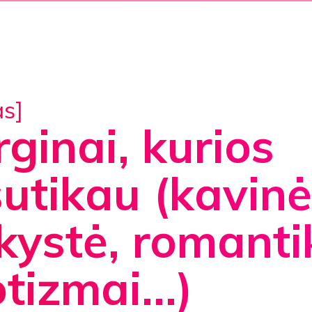
as]
ginai, kurios
utikau (kavinė
kystė, romanti
otizmai…)