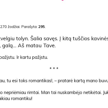
:
270 žodžiai
. Parašyta:
295
.
elgiu tolyn. Šalia savęs. Į kitą tuščios kavinės
, galą… Aš matau Tave.
ažįstu. Ir kartu pažįstu.
* * *
iau, tu esi toks romantikas!, – pratarė kartą mano buv
 nepriėmiau rimtai. Man tai nuskambėjo netikėtai. Ju
ikiau romantiku!