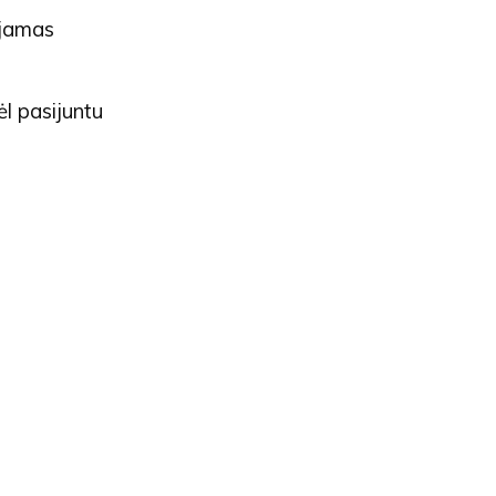
ojamas
ėl pasijuntu