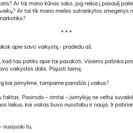
aris? Ar tai mano kūnas sako, jog reikia į pasaulį pale
vaikų? Ar tai tik mano meilės sutrankytos smegenys n
 narkotiko?
* * *
kok apie savo vaikystę,- pradedu aš.
, kad tau patiks apie tai pasakoti. Visiems patinka pris
avo vaikystės dalis. Pajusti laimę.
jog kai įsimylime, tampame panašūs į vaikus?
s faktas. Pasirodo – rimtai – įsimylėję ne veltui suvai
uos laikus, kai viskas buvo nuostabu ir nauja. Ir patiri
 – nusijuoki tu.