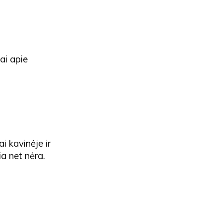
ai apie
i kavinėje ir
ia net nėra.