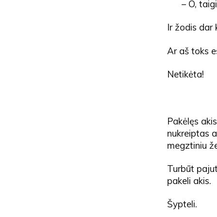
– O, tai
Ir žodis dar
Ar aš toks 
Netikėta!
Pakėlęs akis
nukreiptas ak
megztiniu že
Turbūt pajut
pakeli akis.
Šypteli.