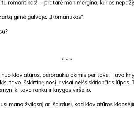
gi tu romantikas!, – pratarė man mergina, kurios nepažį
 kartą gimė galvoje. „Romantikas“.
esu?
* * *
 nuo klaviatūros, perbraukiu akimis per tave. Tavo k
is, tavo išskirtinę nosį ir visai neišsiskiriančias lūpas.
myn iki tavo rankų ir knygos viršelio.
usi mano žvilgsnį ar išgirdusi, kad klaviatūros klapsėji