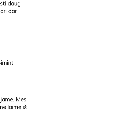
isti daug
ori dar
iminti
kėjame. Mes
ame laimę iš