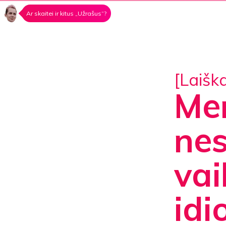
Ar skaitei ir kitus „Užrašus“?
[Laišk
Mer
nes
vai
idi