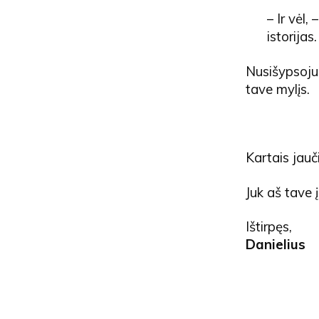
– Ir vėl
istorijas.
Nusišypsojusi
tave mylįs.
Kartais jauči
Juk aš tave 
Ištirpęs,
Danielius