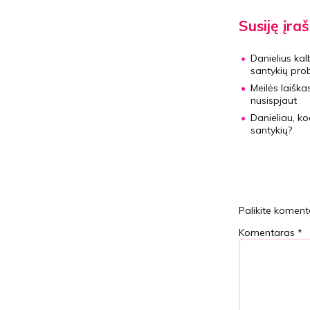
Susiję įraš
Danielius kal
santykių pro
Meilės laišk
nusispjaut
Danieliau, ko
santykių?
Palikite koment
Komentaras
*