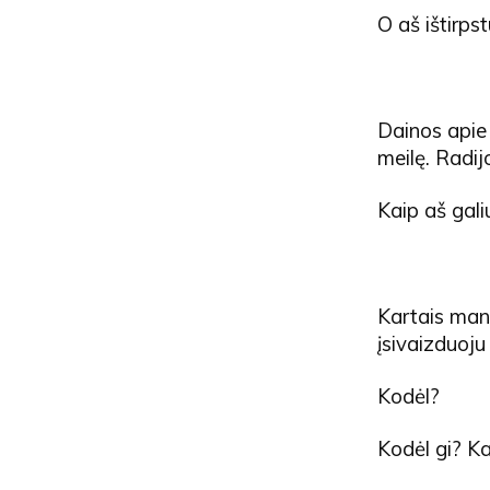
O aš ištirpst
Dainos apie 
meilę. Radij
Kaip aš galiu
Kartais man 
įsivaizduoju
Kodėl?
Kodėl gi? K