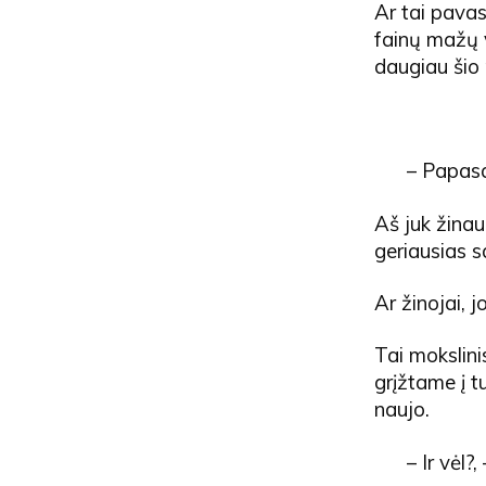
Ar tai pavas
fainų mažų 
daugiau šio
– Papasa
Aš juk žinau
geriausias s
Ar žinojai, 
Tai mokslini
grįžtame į t
naujo.
– Ir vėl?,