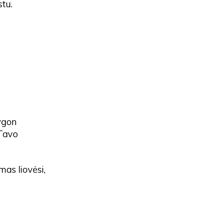
stu.
nygon
 Tavo
mas liovėsi,