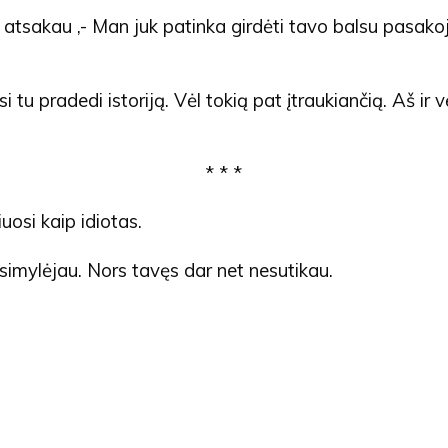
, – atsakau ,- Man juk patinka girdėti tavo balsu pasak
 tu pradedi istoriją. Vėl tokią pat įtraukiančią. Aš ir v
* * *
uosi kaip idiotas.
įsimylėjau. Nors tavęs dar net nesutikau.