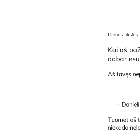
Dienos tikslas
Kai aš pažv
dabar esu
Aš tavęs nep
– Daniel
Tuomet aš to
niekada nela