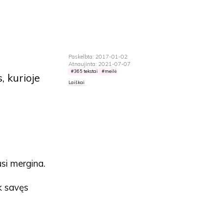
Paskelbta: 2017-01-02
Atnaujinta: 2021-07-07
365 tekstai
meilė
, kurioje
Laiškai
usi mergina.
k savęs