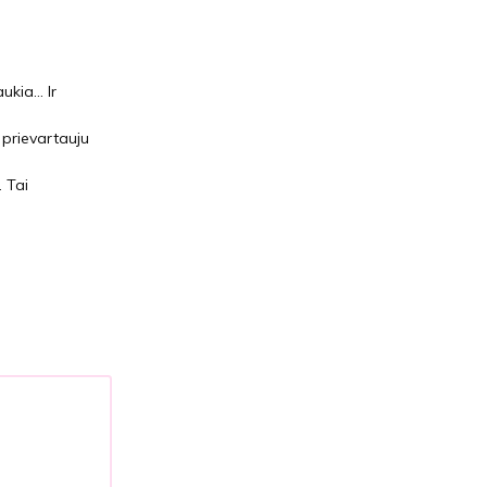
ukia… Ir
 prievartauju
 Tai