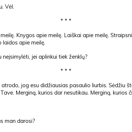
u. Vėl.
* * *
meilę. Knygos apie meilę. Laiškai apie meilę. Straipsni
o laidos apie meilę.
 neįsimylėti, jei aplinkui tiek ženklų?
* * *
atrodo, jog esu didžiausias pasaulio liurbis. Sėdžiu šta
 Tave. Merginą, kurios dar nesutikau. Merginą, kurios č
as man darosi?