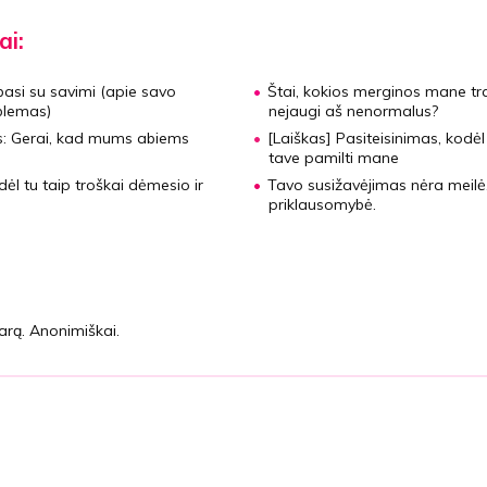
ai:
basi su savimi (apie savo
Štai, kokios merginos mane tra
blemas)
nejaugi aš nenormalus?
as: Gerai, kad mums abiems
[Laiškas]
Pasiteisinimas, kodėl
tave pamilti mane
dėl tu taip troškai dėmesio ir
Tavo susižavėjimas nėra meilė.
priklausomybė.
arą. Anonimiškai.