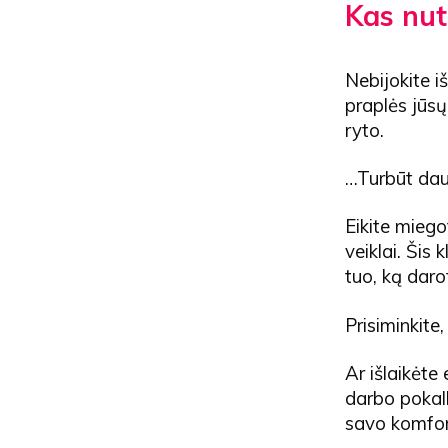
Kas nut
Nebijokite i
praplės jūsų 
ryto.
…Turbūt dau
Eikite miego
veiklai. Šis 
tuo, ką daro
Prisiminkite
Ar išlaikėt
darbo pokalb
savo komfor