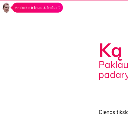
Ar skaitei ir kitus „Užrašus“?
Ką 
Paklausk savęs kas nutiks, jeigu aš tai
padary
Dienos tiksl