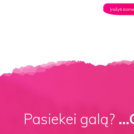
Pasiekei galą?
…G