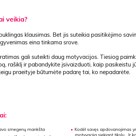
ai veikia?
buklingas klausimas. Bet jis suteikia pasitikėjimo savi
 gyvenimas eina tinkama srove.
atimas gali suteikti daug motyvacijos. Tiesiog paimk
ą, rašiklį ir pabandykite įsivaizduoti, kaip pasikeistu j
eigu praeityje būtumėte padarę tai, ko nepadarėte.
ai:
avo smegenų mankšta
Kodėl savęs apdovanojimas y
motyvacija siekiant tikslų… Ir k