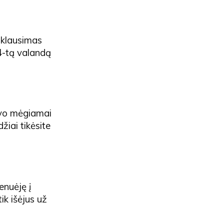
s klausimas
i 4-tą valandą
savo mėgiamai
žiai tikėsite
enuėję į
ik išėjus už