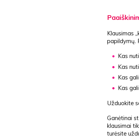
Paaiškini
Klausimas „ka
papildymų. 
Kas nuti
Kas nuti
Kas gali
Kas gali
Užduokite s
Ganėtinai st
klausimai ti
turėsite už