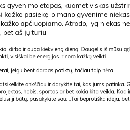
ks gyvenimo etapas, kuomet viskas užstri
si kažko pasiekę, o mano gyvenime niekas
u kažko apčiuopiamo. Atrodo, lyg niekas n
bet aš jų turiu.
iai dirba ir auga kiekvieną dieną. Daugelis iš mūsų gr
nkti, visiškai be energijos ir noro kažką veikti.
erai, jeigu bent darbas patiktų, tačiau taip nėra.
atsikelkite ankščiau ir darykite tai, kas jums patinka. 
projektas, hobis, sportas ar bet kokia kita veikla. Kad i
ėlusi ji būtų, pasakykite sau: „Tai beprotiška idėja, bet