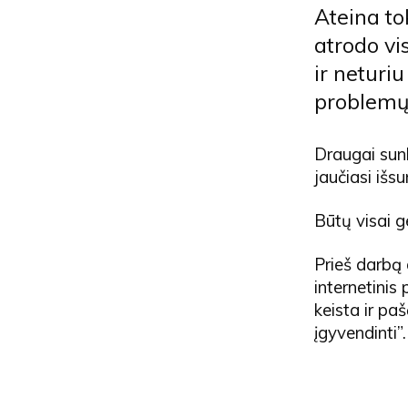
Ateina to
atrodo vi
ir neturi
problemų, 
Draugai sunk
jaučiasi išsu
Būtų visai g
Prieš darbą 
internetinis 
keista ir paš
įgyvendinti”.