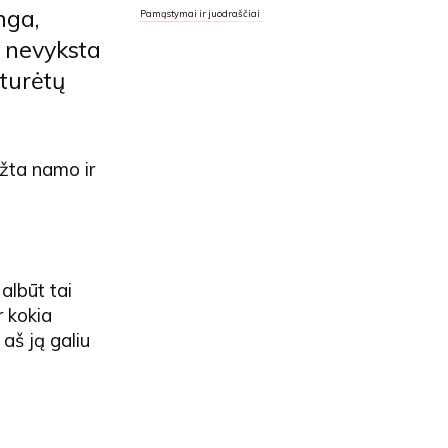
nga,
Pamąstymai ir juodraščiai
 nevyksta
eturėtų
įžta namo ir
Galbūt tai
r kokia
 aš ją galiu