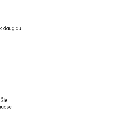
iek daugiau
 Šie
riuose