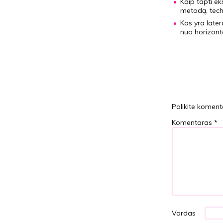
Kaip tapti ek
metodą, tech
Kas yra late
nuo horizont
Palikite koment
Komentaras
*
Vardas