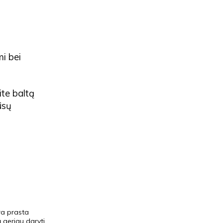
mi bei
ite baltą
ūsų
ra prasta
ą geriau daryti