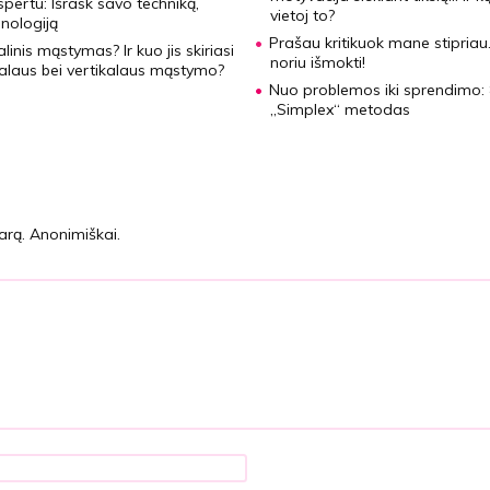
spertu:
Išrask savo techniką,
vietoj to?
nologiją
Prašau kritikuok mane stipriau
ralinis mąstymas?
Ir kuo jis skiriasi
noriu išmokti!
alaus bei vertikalaus mąstymo?
Nuo problemos iki sprendimo:
„Simplex“ metodas
arą. Anonimiškai.