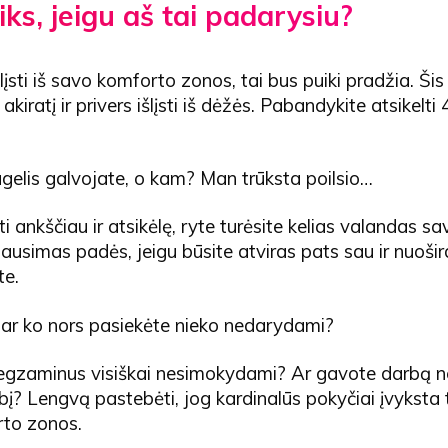
iks, jeigu aš tai padarysiu?
šlįsti iš savo komforto zonos, tai bus puiki pradžia. Ši
akiratį ir privers išlįsti iš dėžės. Pabandykite atsikelt
gelis galvojate, o kam? Man trūksta poilsio…
ti ankščiau ir atsikėlę, ryte turėsite kelias valandas 
klausimas padės, jeigu būsite atviras pats sau ir nuošird
te.
, ar ko nors pasiekėte nieko nedarydami?
e egzaminus visiškai nesimokydami? Ar gavote darbą n
į? Lengvą pastebėti, jog kardinalūs pokyčiai įvyksta t
to zonos.