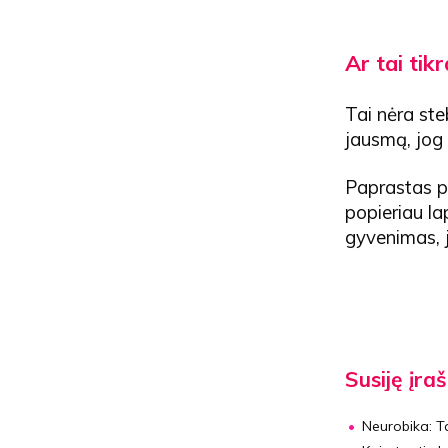
Ar tai tikr
Tai nėra ste
jausmą, jog
Paprastas pr
popieriau lap
gyvenimas, j
Susiję įraš
Neurobika:
T