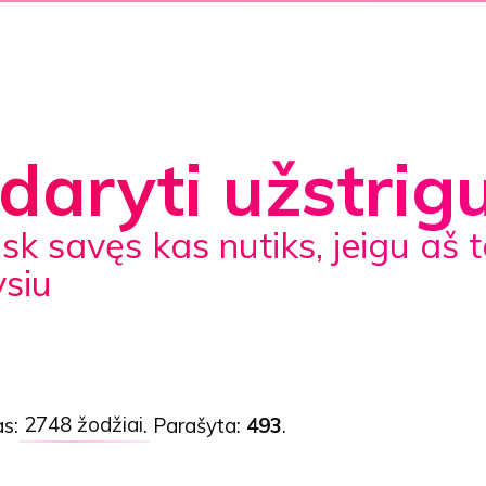
daryti užstrig
siu
as:
2748 žodžiai
. Parašyta:
493
.