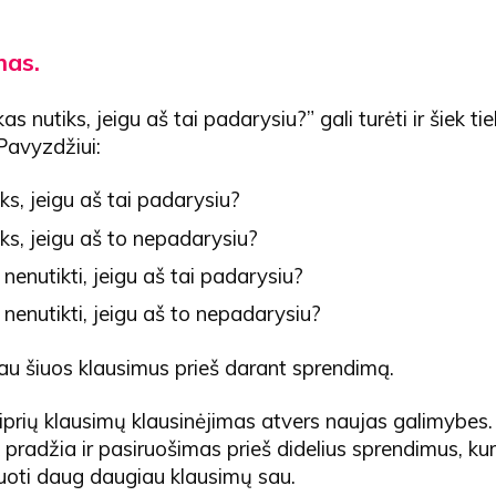
mas.
s nutiks, jeigu aš tai padarysiu?” gali turėti ir šiek t
Pavyzdžiui:
ks, jeigu aš tai padarysiu?
ks, jeigu aš to nepadarysiu?
 nenutikti, jeigu aš tai padarysiu?
 nenutikti, jeigu aš to nepadarysiu?
au šiuos klausimus prieš darant sprendimą.
iprių klausimų klausinėjimas atvers naujas galimybes.
k pradžia ir pasiruošimas prieš didelius sprendimus, ku
duoti daug daugiau klausimų sau.