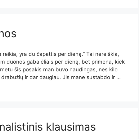
onos
 reikia, yra du čapattis per dieną.” Tai nereiškia,
iem duonos gabalėliais per dieną, bet primena, kiek
u metu šis posakis man buvo naudingas, nes kilo
u drabužių ir dar daugiau. Jis mane sustabdo ir …
malistinis klausimas