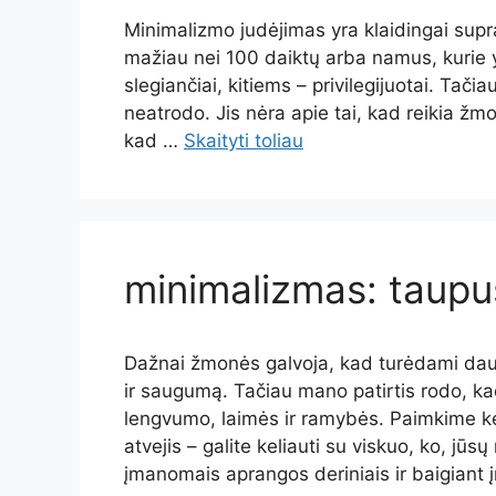
Minimalizmo judėjimas yra klaidingai supra
mažiau nei 100 daiktų arba namus, kurie yra
slegiančiai, kitiems – privilegijuotai. Tač
neatrodo. Jis nėra apie tai, kad reikia žmo
kad …
Skaityti toliau
minimalizmas: taup
Dažnai žmonės galvoja, kad turėdami daug
ir saugumą. Tačiau mano patirtis rodo, ka
lengvumo, laimės ir ramybės. Paimkime kel
atvejis – galite keliauti su viskuo, ko, jūs
įmanomais aprangos deriniais ir baigiant