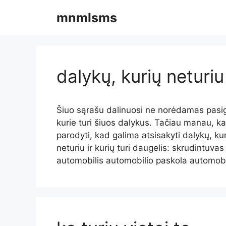
Pereiti
mnmlsms
prie
turinio
dalykų, kurių neturiu 
Šiuo sąrašu dalinuosi ne norėdamas pasig
kurie turi šiuos dalykus. Tačiau manau, kad
parodyti, kad galima atsisakyti dalykų, kur
neturiu ir kurių turi daugelis: skrudintuva
automobilis automobilio paskola automob