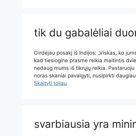
tik du gabalėliai du
Girdėjau posakį iš Indijos: „Viskas, ko jums
kad tiesiogine prasme reikia maitintis dv
nedaug mums iš tikrųjų reikia. Pastaruoj
noras skaniai pavalgyti, nusipirkti daugia
Skaityti toliau
svarbiausia yra mini