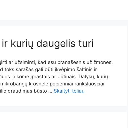
ir kurių daugelis turi
irti ar užsiminti, kad esu pranašesnis už žmones,
 toks sąrašas gali būti įkvėpimo šaltinis ir
iuos laikome įprastais ar būtinais. Dalykų, kurių
s mikrobangų krosnelė popieriniai rankšluosčiai
ilio draudimas būsto …
Skaityti toliau