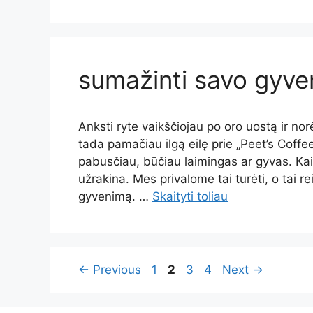
sumažinti savo gyve
Anksti ryte vaikščiojau po oro uostą ir no
tada pamačiau ilgą eilę prie „Peet’s Coff
pabusčiau, būčiau laimingas ar gyvas. Kai
užrakina. Mes privalome tai turėti, o tai 
gyvenimą. …
Skaityti toliau
Page
Page
Page
Page
←
Previous
1
2
3
4
Next
→