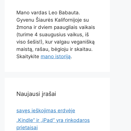
Mano vardas Leo Babauta.
Gyvenu Šiaurės Kalifornijoje su
žmona ir dviem paaugliais vaikais
(turime 4 suaugusius vaikus, iš
viso šešis!), kur valgau veganišką
maistą, rašau, bėgioju ir skaitau.
Skaitykite
mano istoriją
.
Naujausi įrašai
savęs ieškojimas erdvėje
„Kindle” ir „iPad” yra rinkodaros
prietaisai