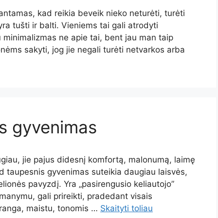
ntamas, kad reikia beveik nieko neturėti, turėti
 tušti ir balti. Vieniems tai gali atrodyti
iau minimalizmas ne apie tai, bent jau man taip
nėms sakyti, jog jie negali turėti netvarkos arba
us gyvenimas
iau, jie pajus didesnį komfortą, malonumą, laimę
d taupesnis gyvenimas suteikia daugiau laisvės,
ionės pavyzdį. Yra „pasirengusio keliautojo”
ų manymu, gali prireikti, pradedant visais
 įranga, maistu, tonomis …
Skaityti toliau