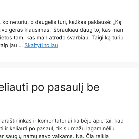
i, ko neturiu, o daugelis turi, kažkas paklausė: „Ką
buvo geras klausimas. Išbraukiau daug to, kas man
ietos tam, kas man atrodo svarbiau. Taigi ką turiu
 taip jau …
Skaityti toliau
liauti po pasaulį be
araštininkas ir komentatoriai kalbėjo apie tai, kad
i ir keliauti po pasaulį tik su mažu lagaminėliu
ar saugių namų savo vaikams. Na. Čia reikia