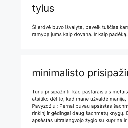
tylus
Ši erdvė buvo išvalyta, beveik tuščias ka
ramybę jums kaip dovaną. Ir kaip padėką.
minimalisto prisipaži
Turiu prisipažinti, kad pastaraisiais meta
atsitiko dėl to, kad mane užvaldė manija,
Pavyzdžiui: Pernai buvau apsėstas šachmat
rinkinį ir gėdingai daug šachmatų knygų. 
apsėstas ultralengvojo žygio su kuprine ir