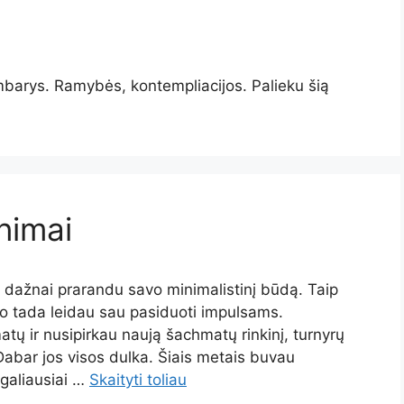
mbarys. Ramybės, kontempliacijos. Palieku šią
nimai
is dažnai prarandu savo minimalistinį būdą. Taip
 o tada leidau sau pasiduoti impulsams.
ų ir nusipirkau naują šachmatų rinkinį, turnyrų
Dabar jos visos dulka. Šiais metais buvau
 galiausiai …
Skaityti toliau