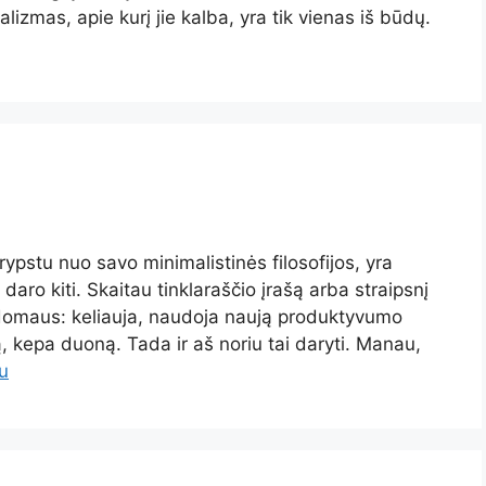
lizmas, apie kurį jie kalba, yra tik vienas iš būdų.
rypstu nuo savo minimalistinės filosofijos, yra
daro kiti. Skaitau tinklaraščio įrašą arba straipsnį
įdomaus: keliauja, naudoja naują produktyvumo
ą, kepa duoną. Tada ir aš noriu tai daryti. Manau,
au