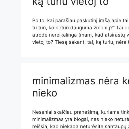
ką turiu vietoj to
Po to, kai parašiau paskutinį įrašą apie ta
tu turi, ko neturi dauguma žmonių?” Tai 
atrodė nereikalinga (man), kad atsirastų v
vietoj to? Tiesą sakant, tai, ką turiu, nėra
minimalizmas nėra ke
nieko
Neseniai skaičiau pranešimą, kuriame tinkl
minimalizmas yra blogai, nes nieko neturėt
reiškia, kad niekada neturėsite santaupų 