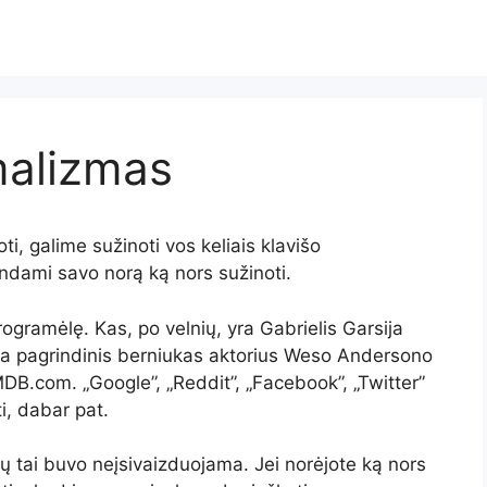
malizmas
ti, galime sužinoti vos keliais klavišo
ndami savo norą ką nors sužinoti.
rogramėlę. Kas, po velnių, yra Gabrielis Garsija
ra pagrindinis berniukas aktorius Weso Andersono
DB.com. „Google”, „Reddit”, „Facebook”, „Twitter”
ti, dabar pat.
tų tai buvo neįsivaizduojama. Jei norėjote ką nors