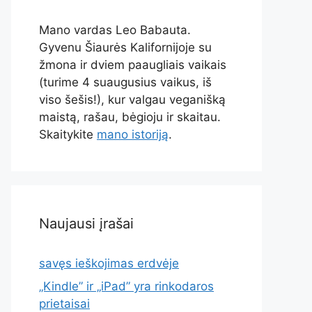
Mano vardas Leo Babauta.
Gyvenu Šiaurės Kalifornijoje su
žmona ir dviem paaugliais vaikais
(turime 4 suaugusius vaikus, iš
viso šešis!), kur valgau veganišką
maistą, rašau, bėgioju ir skaitau.
Skaitykite
mano istoriją
.
Naujausi įrašai
savęs ieškojimas erdvėje
„Kindle” ir „iPad” yra rinkodaros
prietaisai