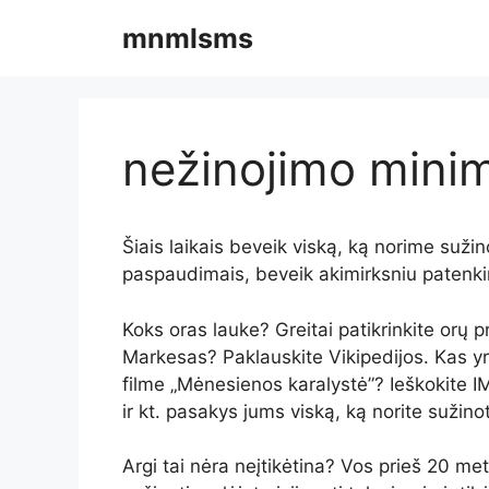
Pereiti
mnmlsms
prie
turinio
nežinojimo mini
Šiais laikais beveik viską, ką norime sužino
paspaudimais, beveik akimirksniu patenki
Koks oras lauke? Greitai patikrinkite orų p
Markesas? Paklauskite Vikipedijos. Kas y
filme „Mėnesienos karalystė”? Ieškokite IM
ir kt. pasakys jums viską, ką norite sužino
Argi tai nėra neįtikėtina? Vos prieš 20 me