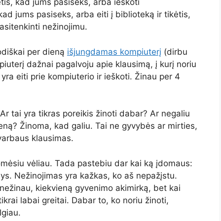
ikėtis, kad jums pasiseks, arba ieškoti
 kad jums pasiseks, arba eiti į biblioteką ir tikėtis,
sitenkinti nežinojimu.
odiškai per dieną
išjungdamas kompiuterį
(dirbu
iuterį dažnai pagalvoju apie klausimą, į kurį noriu
ra eiti prie kompiuterio ir ieškoti. Žinau per 4
Ar tai yra tikras poreikis žinoti dabar? Ar negaliu
eną? Žinoma, kad galiu. Tai ne gyvybės ar mirties,
varbaus klausimas.
omėsiu vėliau. Tada pastebiu dar kai ką įdomaus:
ys. Nežinojimas yra kažkas, ko aš nepažįstu.
ų nežinau, kiekvieną gyvenimo akimirką, bet kai
krai labai greitai. Dabar to, ko noriu žinoti,
lgiau.