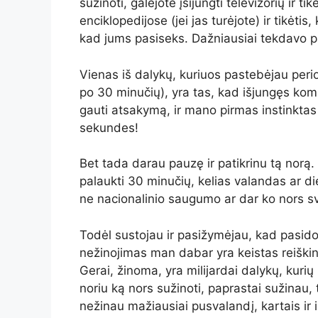
sužinoti, galėjote įsijungti televizorių ir t
enciklopedijose (jei jas turėjote) ir tikėtis,
kad jums pasiseks. Dažniausiai tekdavo pa
Vienas iš dalykų, kuriuos pastebėjau peri
po 30 minučių), yra tas, kad išjungęs komp
gauti atsakymą, ir mano pirmas instinktas y
sekundes!
Bet tada darau pauzę ir patikrinu tą norą. 
palaukti 30 minučių, kelias valandas ar di
ne nacionalinio saugumo ar dar ko nors s
Todėl sustojau ir pasižymėjau, kad pasid
nežinojimas man dabar yra keistas reiškin
Gerai, žinoma, yra milijardai dalykų, kuri
noriu ką nors sužinoti, paprastai sužinau, ti
nežinau mažiausiai pusvalandį, kartais ir i