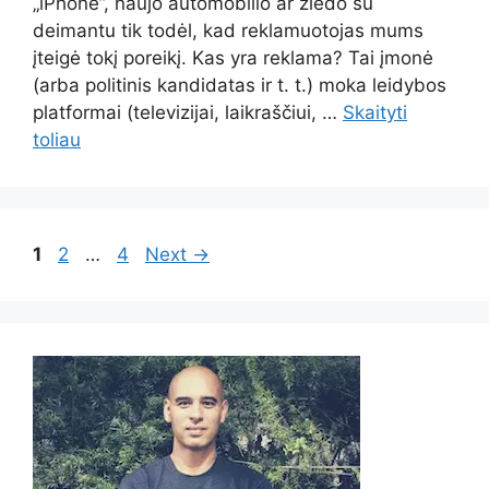
„iPhone”, naujo automobilio ar žiedo su
deimantu tik todėl, kad reklamuotojas mums
įteigė tokį poreikį. Kas yra reklama? Tai įmonė
(arba politinis kandidatas ir t. t.) moka leidybos
platformai (televizijai, laikraščiui, …
Skaityti
toliau
Page
Page
Page
1
2
…
4
Next
→