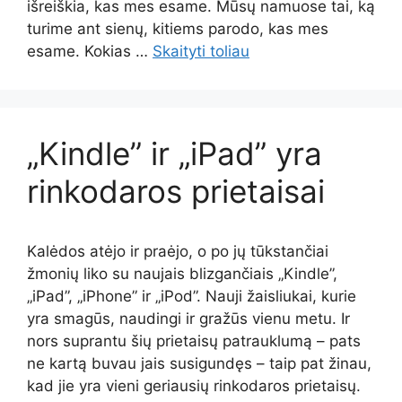
išreiškia, kas mes esame. Mūsų namuose tai, ką
turime ant sienų, kitiems parodo, kas mes
esame. Kokias …
Skaityti toliau
„Kindle” ir „iPad” yra
rinkodaros prietaisai
Kalėdos atėjo ir praėjo, o po jų tūkstančiai
žmonių liko su naujais blizgančiais „Kindle”,
„iPad”, „iPhone” ir „iPod”. Nauji žaisliukai, kurie
yra smagūs, naudingi ir gražūs vienu metu. Ir
nors suprantu šių prietaisų patrauklumą – pats
ne kartą buvau jais susigundęs – taip pat žinau,
kad jie yra vieni geriausių rinkodaros prietaisų.