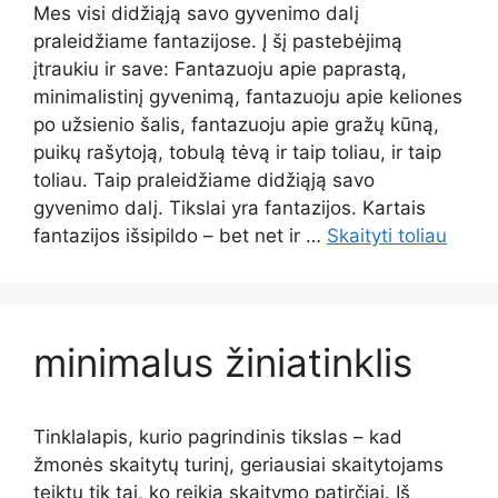
Mes visi didžiąją savo gyvenimo dalį
praleidžiame fantazijose. Į šį pastebėjimą
įtraukiu ir save: Fantazuoju apie paprastą,
minimalistinį gyvenimą, fantazuoju apie keliones
po užsienio šalis, fantazuoju apie gražų kūną,
puikų rašytoją, tobulą tėvą ir taip toliau, ir taip
toliau. Taip praleidžiame didžiąją savo
gyvenimo dalį. Tikslai yra fantazijos. Kartais
fantazijos išsipildo – bet net ir …
Skaityti toliau
minimalus žiniatinklis
Tinklalapis, kurio pagrindinis tikslas – kad
žmonės skaitytų turinį, geriausiai skaitytojams
teiktų tik tai, ko reikia skaitymo patirčiai. Iš