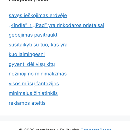
savęs ieškojimas erdvėje
„Kindle” ir „iPad” yra rinkodaros prietaisai
gebėjimas pasitraukti
susitaikyti su tuo, kas yra
kuo laimingesni
gyventi dėl visų kitų
nežinojimo minimalizmas
visos mūsų fantazijos
minimalus žiniatinklis
reklamos ateitis