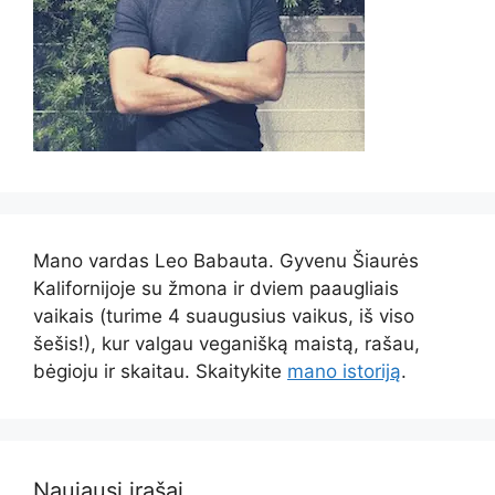
Mano vardas Leo Babauta.
Gyvenu Šiaurės
Kalifornijoje su žmona ir dviem paaugliais
vaikais (turime 4 suaugusius vaikus, iš viso
šešis!), kur valgau veganišką maistą, rašau,
bėgioju ir skaitau.
Skaitykite
mano istoriją
.
Naujausi įrašai