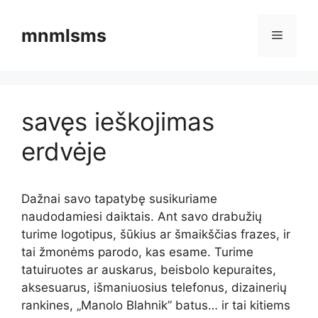
Pereiti
prie
mnmlsms
Meniu
turinio
savęs ieškojimas
erdvėje
Dažnai savo tapatybę susikuriame
naudodamiesi daiktais. Ant savo drabužių
turime logotipus, šūkius ar šmaikščias frazes, ir
tai žmonėms parodo, kas esame. Turime
tatuiruotes ar auskarus, beisbolo kepuraites,
aksesuarus, išmaniuosius telefonus, dizainerių
rankines, „Manolo Blahnik” batus… ir tai kitiems