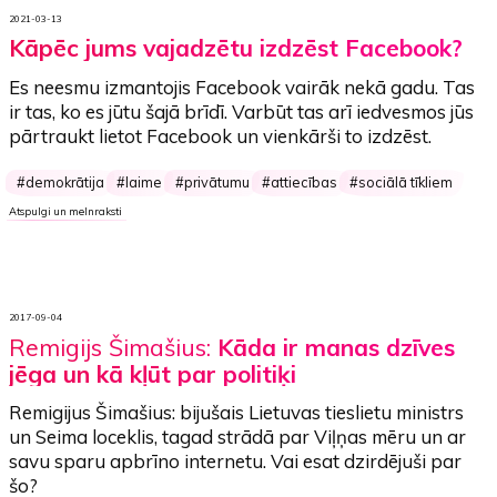
2021-03-13
Kāpēc jums vajadzētu izdzēst Facebook?
Es neesmu izmantojis Facebook vairāk nekā gadu.
Tas
ir tas, ko es jūtu šajā brīdī.
Varbūt tas arī iedvesmos jūs
pārtraukt lietot Facebook un vienkārši to izdzēst.
demokrātija
laime
privātumu
attiecības
sociālā tīkliem
Atspulgi un melnraksti
2017-09-04
Remigijs Šimašius:
Kāda ir manas dzīves
jēga un kā kļūt par politiķi
Remigijus Šimašius: bijušais Lietuvas tieslietu ministrs
un Seima loceklis, tagad strādā par Viļņas mēru un ar
savu sparu apbrīno internetu. Vai esat dzirdējuši par
šo?