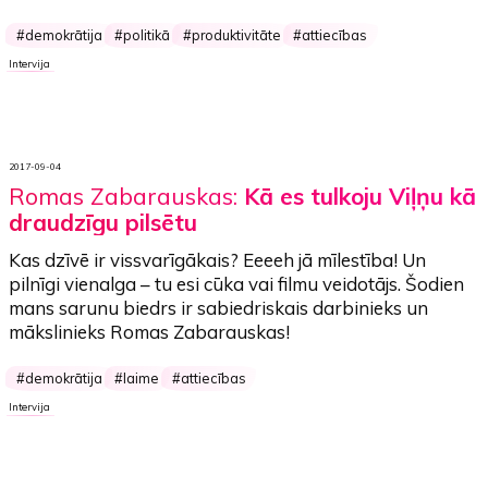
demokrātija
politikā
produktivitāte
attiecības
Intervija
2017-09-04
Romas Zabarauskas:
Kā es tulkoju Viļņu kā
draudzīgu pilsētu
Kas dzīvē ir vissvarīgākais? Eeeeh jā mīlestība! Un
pilnīgi vienalga – tu esi cūka vai filmu veidotājs. Šodien
mans sarunu biedrs ir sabiedriskais darbinieks un
mākslinieks Romas Zabarauskas!
demokrātija
laime
attiecības
Intervija