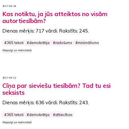
2017-04-24
Kas notiktu, ja jūs atteiktos no visām
autortiesībām?
Dienas mērķis:
717 vārdi
. Rakstīts:
245
.
365 teksti
demokrātija
radošums
minimālisms
Atspulgi un melnraksti
2017-04-12
Cīņa par sieviešu tiesībām? Tad tu esi
seksists
Dienas mērķis:
636 vārdi
. Rakstīts:
243
.
365 teksti
demokrātija
attiecības
Atspulgi un melnraksti