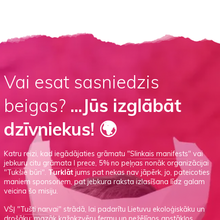
Vai esat sasniedzis
beigas?
...Jūs izglābāt
dzīvniekus! 🌍
Katru reizi, kad iegādājaties grāmatu
"Slinkais manifests"
vai
jebkuru citu grāmata I prece
, 5% no peļņas nonāk organizācijai
"Tukšie būri".
Turklāt
jums pat nekas nav jāpērk, jo, pateicoties
maniem sponsoriem, pat jebkura raksta izlasīšana līdz galam
veicina šo misiju.
VŠĮ
"Tušti narvai"
strādā, lai padarītu Lietuvu ekoloģiskāku un
drošāku: mazāk kažokzvēru fermu un nežēlīgos apstākļos