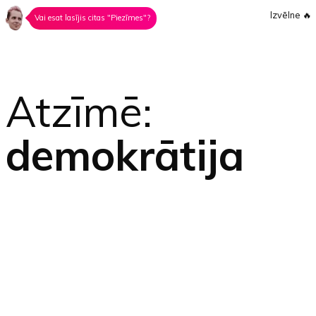
Izvēlne
🔥
Vai esat lasījis citas "Piezīmes"?
Atzīmē:
demokrātija