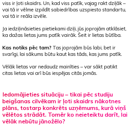
viss ir ļoti skaidrs. Un, kad viss patīk, vajag rakt dziļāk –
vai tā ir vēlme izpildīt sabiedrības uzspiesto standartu,
vai tā ir reāla izvēle.
Ja iedziļināsieties pietiekami dziļi, jūs joprojām atklāsiet,
ka dažas lietas jums patīk vairāk. Šeit ir lietas būtība.
Kas notiks pēc tam?
Tas joprojām būs labi, bet ir
svarīgi, lai sākums būtu kaut kas tāds, kas jums patīk.
Vēlāk lietas var nedaudz mainīties – var sākt patikt
citas lietas vai arī būs iespējas citās jomās.
Iedomājieties situāciju – tikai pēc studiju
beigšanas cilvēkam ir ļoti skaidrs nākotnes
plāns, tostarp konkrēts uzņēmums, kurā viņš
vēlētos strādāt. Tomēr ko neieteiktu darīt, lai
vēlāk nebūtu jānožēlo?