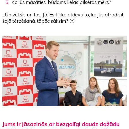
Ko jūs mācāties, būdams lielas pilsētas mērs?
...Un vēl šis un tas. Jā. Es tikko atdevu to, ko jūs atradīsit
šajā tērzēšanā, tāpēc sāksim? 😉
Jums ir jāsazinās ar bezgalīgi daudz dažādu