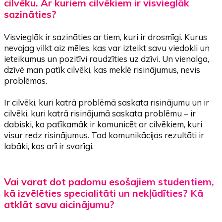
cilvēku. Ar kuriem cilvēkiem ir visvieglāk
sazināties?
Visvieglāk ir sazināties ar tiem, kuri ir drosmīgi. Kurus
nevajag vilkt aiz mēles, kas var izteikt savu viedokli un
ieteikumus un pozitīvi raudzīties uz dzīvi. Un vienalga,
dzīvē man patīk cilvēki, kas meklē risinājumus, nevis
problēmas.
Ir cilvēki, kuri katrā problēmā saskata risinājumu un ir
cilvēki, kuri katrā risinājumā saskata problēmu – ir
dabiski, ka patīkamāk ir komunicēt ar cilvēkiem, kuri
visur redz risinājumus. Tad komunikācijas rezultāti ir
labāki, kas arī ir svarīgi.
Vai varat dot padomu esošajiem studentiem,
kā izvēlēties specialitāti un nekļūdīties? Kā
atklāt savu aicinājumu?