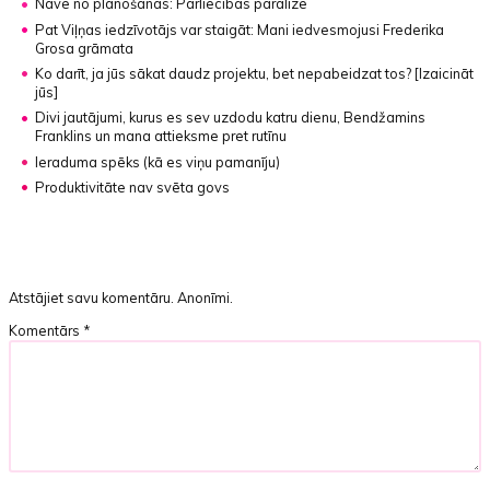
Nāve no plānošanas:
Pārliecības paralīze
Pat Viļņas iedzīvotājs var staigāt:
Mani iedvesmojusi Frederika
Grosa grāmata
Ko darīt, ja jūs sākat daudz projektu, bet nepabeidzat tos?
[Izaicināt
jūs]
Divi jautājumi, kurus es sev uzdodu katru dienu, Bendžamins
Franklins un mana attieksme pret rutīnu
Ieraduma spēks
(kā es viņu pamanīju)
Produktivitāte nav svēta govs
Atstājiet savu komentāru. Anonīmi.
Komentārs
*