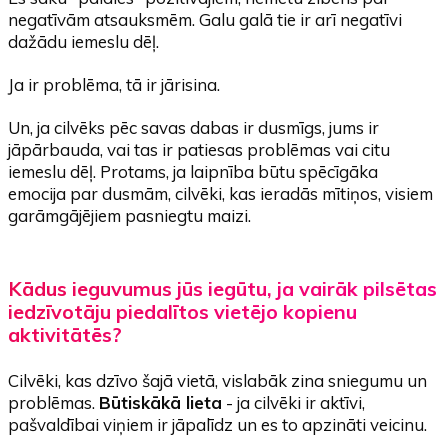
negatīvām atsauksmēm. Galu galā tie ir arī negatīvi
dažādu iemeslu dēļ.
Ja ir problēma, tā ir jārisina.
Un, ja cilvēks pēc savas dabas ir dusmīgs, jums ir
jāpārbauda, vai tas ir patiesas problēmas vai citu
iemeslu dēļ. Protams, ja laipnība būtu spēcīgāka
emocija par dusmām, cilvēki, kas ieradās mītiņos, visiem
garāmgājējiem pasniegtu maizi.
Kādus ieguvumus jūs iegūtu, ja vairāk pilsētas
iedzīvotāju piedalītos vietējo kopienu
aktivitātēs?
Cilvēki, kas dzīvo šajā vietā, vislabāk zina sniegumu un
problēmas.
Būtiskākā lieta
- ja cilvēki ir aktīvi,
pašvaldībai viņiem ir jāpalīdz un es to apzināti veicinu.