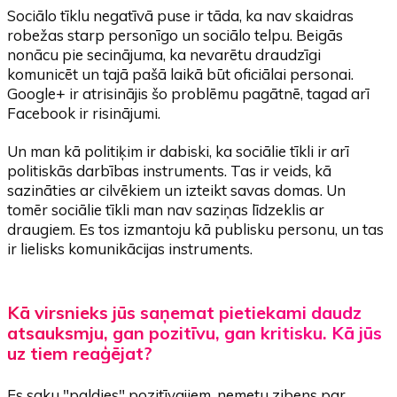
Sociālo tīklu negatīvā puse ir tāda, ka nav skaidras
robežas starp personīgo un sociālo telpu. Beigās
nonācu pie secinājuma, ka nevarētu draudzīgi
komunicēt un tajā pašā laikā būt oficiālai personai.
Google+ ir atrisinājis šo problēmu pagātnē, tagad arī
Facebook ir risinājumi.
Un man kā politiķim ir dabiski, ka sociālie tīkli ir arī
politiskās darbības instruments. Tas ir veids, kā
sazināties ar cilvēkiem un izteikt savas domas. Un
tomēr sociālie tīkli man nav saziņas līdzeklis ar
draugiem. Es tos izmantoju kā publisku personu, un tas
ir lielisks komunikācijas instruments.
Kā virsnieks jūs saņemat pietiekami daudz
atsauksmju, gan pozitīvu, gan kritisku. Kā jūs
uz tiem reaģējat?
Es saku "paldies" pozitīvajiem, nemetu zibens par