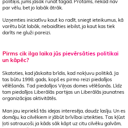
politiķis, jums jāsāk runāt tagad. Protams, nekad nav
par vēlu, bet jo labāk ātrāk.
Uzņemties iniciatīvu kaut ko radīt, sniegt ieteikumus, kā
varētu būt labāk, nebaidīties iebilst, ja kaut kas tiek
darīts ne gluži pareizi.
Pirms cik ilga laika jūs pievērsāties politikai
un kāpēc?
Skatoties, kad jāskaita brīdis, kad nokļuvu politikā. Ja
tas būtu 1998. gads, kopš es pirmo reizi piedalījos
vēlēšanās. Tad piedalījos Viļņas domes vēlēšanās. Līdz
tam piedalījos Liberālās partijas un Liberālās jaunatnes
organizācijas aktivitātēs.
Man jau iepriekš tās idejas interesēja, daudz lasīju. Un es
domāju, ka cilvēkiem ir jābūt brīvībai izteikties. Tas kļūst
ļoti satraucoši, ja kāds sāk kāpt uz citu cilvēku galvām,