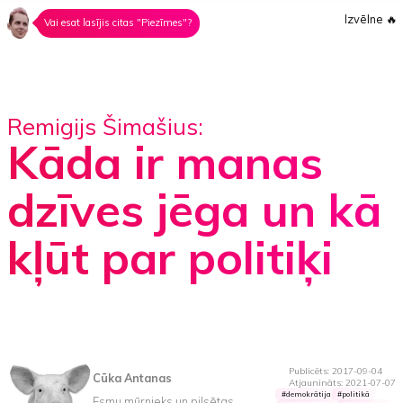
Izvēlne
🔥
Vai esat lasījis citas "Piezīmes"?
Remigijs Šimašius:
Kāda ir manas
dzīves jēga un kā
kļūt par politiķi
Publicēts: 2017-09-04
Cūka Antanas
Atjaunināts: 2021-07-07
demokrātija
politikā
Esmu mūrnieks un pilsētas