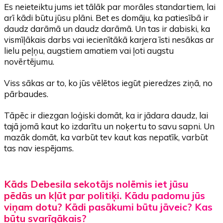
Es neieteiktu jums iet tālāk par morāles standartiem, lai
arī kādi būtu jūsu plāni. Bet es domāju, ka patiesībā ir
daudz darāmā un daudz darāmā. Un tas ir dabiski, ka
vismīļākais darbs vai iecienītākā karjera īsti nesākas ar
lielu peļņu, augstiem amatiem vai ļoti augstu
novērtējumu.
Viss sākas ar to, ko jūs vēlētos iegūt pieredzes ziņā, no
pārbaudes.
Tāpēc ir diezgan loģiski domāt, ka ir jādara daudz, lai
tajā jomā kaut ko izdarītu un noķertu to savu sapni. Un
mazāk domāt, ka varbūt tev kaut kas nepatīk, varbūt
tas nav iespējams.
Kāds Debesila sekotājs nolēmis iet jūsu
pēdās un kļūt par politiķi. Kādu padomu jūs
viņam dotu? Kādi pasākumi būtu jāveic? Kas
būtu svarīgākais?