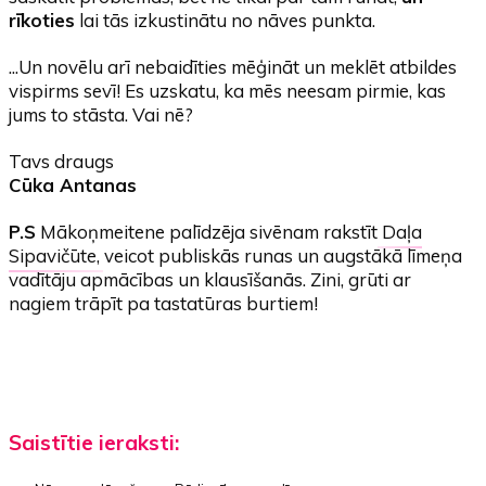
rīkoties
lai tās izkustinātu no nāves punkta.
...Un novēlu arī nebaidīties mēģināt un meklēt atbildes
vispirms sevī! Es uzskatu, ka mēs neesam pirmie, kas
jums to stāsta. Vai nē?
Tavs draugs
Cūka Antanas
P.S
Mākoņmeitene palīdzēja sivēnam rakstīt
Daļa
Sipavičūte
, veicot publiskās runas un augstākā līmeņa
vadītāju apmācības un klausīšanās. Zini, grūti ar
nagiem trāpīt pa tastatūras burtiem!
Saistītie ieraksti: