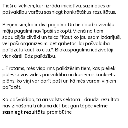
Tieši cilvēkiem, kuri izrāda iniciatīvu, sazinoties ar
pašvaldību varētu sasniegt konkrētākus rezultātus.
Pieņemsim, ka ir divi pagalmi. Un tie daudzdzīvokļu
māju pagalmi nav īpaši sakopti. Vienā no tiem
sapulcējās cilvēki un teica "Kaut ko jau esam izdarījuši,
vēl paši organizēsim, bet gribētos, lai pašvaldība
palīdzētu kaut ko citu.". Blakuspagalma iedzīvotāji
vienkārši lūdz palīdzību.
…Protams, mēs vispirms palīdzēsim tiem, kas pieliek
pūles savas vides pārvaldībā un kuriem ir konkrēts
plāns, ko viņi var darīt paši un kā mēs varam viņiem
palīdzēt.
Kā pašvaldībā, tā arī valsts sektorā - daudzi rezultāti
nav zināšanu trūkuma dēļ, bet gan tāpēc
vēlme
sasniegt rezultātu
prombūtne