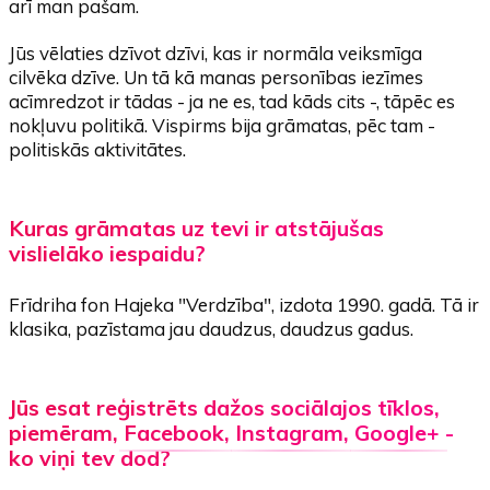
arī man pašam.
Jūs vēlaties dzīvot dzīvi, kas ir normāla veiksmīga
cilvēka dzīve. Un tā kā manas personības iezīmes
acīmredzot ir tādas - ja ne es, tad kāds cits -, tāpēc es
nokļuvu politikā. Vispirms bija grāmatas, pēc tam -
politiskās aktivitātes.
Kuras grāmatas uz tevi ir atstājušas
vislielāko iespaidu?
Frīdriha fon Hajeka "Verdzība", izdota 1990. gadā. Tā ir
klasika, pazīstama jau daudzus, daudzus gadus.
Jūs esat reģistrēts dažos sociālajos tīklos,
piemēram,
Facebook
,
Instagram
,
Google+
-
ko viņi tev dod?