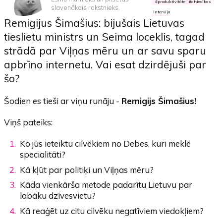
produktivitāte
attiecības
slavenākais rakstnieks.
Intervija
Remigijus Šimašius: bijušais Lietuvas
tieslietu ministrs un Seima loceklis, tagad
strādā par Viļņas mēru un ar savu sparu
apbrīno internetu. Vai esat dzirdējuši par
šo?
Šodien es tieši ar viņu runāju -
Remigijs Šimašius!
Viņš pateiks:
Ko jūs ieteiktu cilvēkiem no Debes, kuri meklē
specialitāti?
Kā kļūt par politiķi un Viļņas mēru?
Kāda vienkārša metode padarītu Lietuvu par
labāku dzīvesvietu?
Kā reaģēt uz citu cilvēku negatīviem viedokļiem?