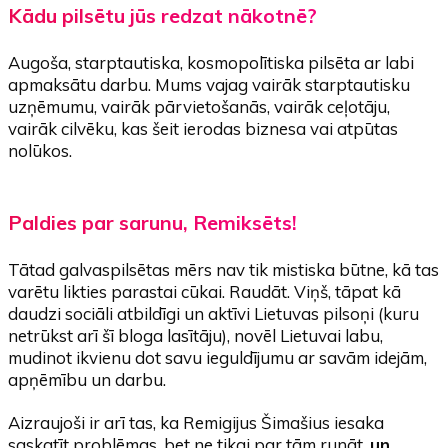
Kādu pilsētu jūs redzat nākotnē?
Augoša, starptautiska, kosmopolītiska pilsēta ar labi
apmaksātu darbu. Mums vajag vairāk starptautisku
uzņēmumu, vairāk pārvietošanās, vairāk ceļotāju,
vairāk cilvēku, kas šeit ierodas biznesa vai atpūtas
nolūkos.
Paldies par sarunu,
Remiksēts!
Tātad galvaspilsētas mērs nav tik mistiska būtne, kā tas
varētu likties parastai cūkai. Raudāt. Viņš, tāpat kā
daudzi sociāli atbildīgi un aktīvi Lietuvas pilsoņi (kuru
netrūkst arī šī bloga lasītāju), novēl Lietuvai labu,
mudinot ikvienu dot savu ieguldījumu ar savām idejām,
apņēmību un darbu.
Aizraujoši ir arī tas, ka Remigijus Šimašius iesaka
saskatīt problēmas, bet ne tikai par tām runāt,
un