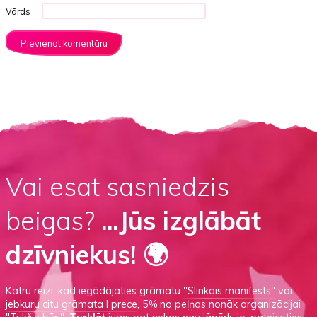
Vārds
Vai esat sasniedzis
beigas?
...Jūs izglābāt
dzīvniekus! 🌍
Katru reizi, kad iegādājaties grāmatu
"Slinkais manifests"
vai
jebkuru citu grāmata I prece
, 5% no peļņas nonāk organizācijai