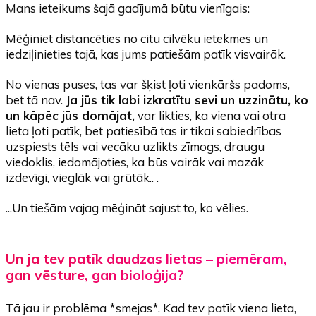
Mans ieteikums šajā gadījumā būtu vienīgais:
Mēģiniet distancēties no citu cilvēku ietekmes un
iedziļinieties tajā, kas jums patiešām patīk visvairāk.
No vienas puses, tas var šķist ļoti vienkāršs padoms,
bet tā nav.
Ja jūs tik labi izkratītu sevi un uzzinātu, ko
un kāpēc jūs domājat,
var likties, ka viena vai otra
lieta ļoti patīk, bet patiesībā tas ir tikai sabiedrības
uzspiests tēls vai vecāku uzlikts zīmogs, draugu
viedoklis, iedomājoties, ka būs vairāk vai mazāk
izdevīgi, vieglāk vai grūtāk.. .
...Un tiešām vajag mēģināt sajust to, ko vēlies.
Un ja tev patīk daudzas lietas – piemēram,
gan vēsture, gan bioloģija?
Tā jau ir problēma *smejas*. Kad tev patīk viena lieta,