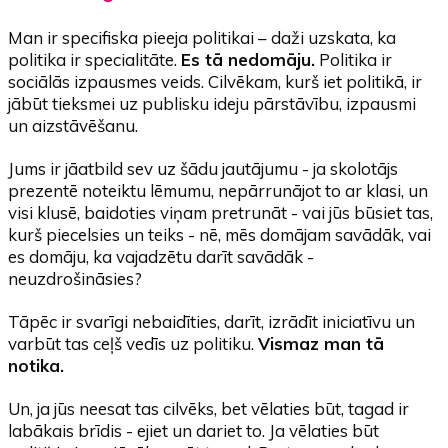
Man ir specifiska pieeja politikai – daži uzskata, ka
politika ir specialitāte.
Es tā nedomāju.
Politika ir
sociālās izpausmes veids. Cilvēkam, kurš iet politikā, ir
jābūt tieksmei uz publisku ideju pārstāvību, izpausmi
un aizstāvēšanu.
Jums ir jāatbild sev uz šādu jautājumu - ja skolotājs
prezentē noteiktu lēmumu, nepārrunājot to ar klasi, un
visi klusē, baidoties viņam pretrunāt - vai jūs būsiet tas,
kurš piecelsies un teiks - nē, mēs domājam savādāk, vai
es domāju, ka vajadzētu darīt savādāk -
neuzdrošināsies?
Tāpēc ir svarīgi nebaidīties, darīt, izrādīt iniciatīvu un
varbūt tas ceļš vedīs uz politiku.
Vismaz man tā
notika.
Un, ja jūs neesat tas cilvēks, bet vēlaties būt, tagad ir
labākais brīdis - ejiet un dariet to. Ja vēlaties būt