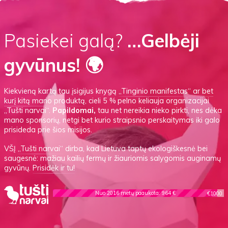
Pasiekei galą?
…Gelbėji
gyvūnus! 🌍
Kiekvieną kartą tau įsigijus knygą
„Tinginio manifestas“
ar
bet
kurį kitą mano produktą
, cieli 5 % pelno keliauja organizacijai
„Tušti narvai“.
Papildomai,
tau net nereikia nieko pirkti, nes dėka
mano sponsorių, netgi bet kurio straipsnio perskaitymas iki galo
prisideda prie šios misijos.
VŠĮ
„Tušti narvai“
dirba, kad Lietuva taptų ekologiškesnė bei
saugesnė: mažiau kailių fermų ir žiauriomis salygomis auginamų
gyvūnų.
Prisidėk ir tu!
Nuo 2016 metų paaukota: 964 €
€1000