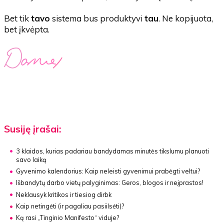
Bet tik
tavo
sistema bus produktyvi
tau
. Ne kopijuota,
bet įkvėpta.
Susiję įrašai:
3 klaidos, kurias padariau bandydamas minutės tikslumu planuoti
savo laiką
Gyvenimo kalendorius:
Kaip neleisti gyvenimui prabėgti veltui?
Išbandytų darbo vietų palyginimas: Geros, blogos ir neįprastos!
Neklausyk kritikos ir tiesiog dirbk
Kaip netingėti (ir pagaliau pasiilsėti)?
Ką rasi „Tinginio Manifesto“ viduje?