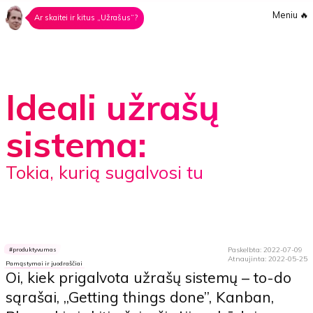
Meniu
🔥
Ar skaitei ir kitus „Užrašus“?
Ideali užrašų
sistema:
Tokia, kurią sugalvosi tu
Paskelbta: 2022-07-09
produktyvumas
Atnaujinta: 2022-05-25
Pamąstymai ir juodraščiai
Oi, kiek prigalvota užrašų sistemų – to-do
sąrašai, „Getting things done”, Kanban,