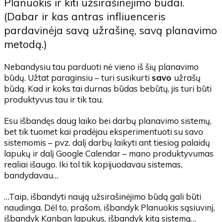
Planuokis ir kiti užsirašinėjimo būdai.
(Dabar ir kas antras infliuenceris
pardavinėja savą užrašinę, savą planavimo
metodą.)
Nebandysiu tau parduoti nė vieno iš šių planavimo
būdų. Užtat paraginsiu – turi susikurti
savo
užrašų
būdą. Kad ir koks tai durnas būdas bebūtų, jis turi būti
produktyvus tau ir tik tau.
Esu išbandęs daug laiko bei darbų planavimo sistemų,
bet tik tuomet kai pradėjau eksperimentuoti su savo
sistemomis – pvz. dalį darbų laikyti ant tiesiog palaidų
lapukų ir dalį Google Calendar – mano produktyvumas
realiai išaugo. Iki tol tik kopijuodavau sistemas,
bandydavau…
…Taip, išbandyti naują užsirašinėjimo būdą gali būti
naudinga. Dėl to, prašom, išbandyk Planuokis sąsiuvinį,
išbandyk Kanban lapukus, išbandyk kitą sistemą…