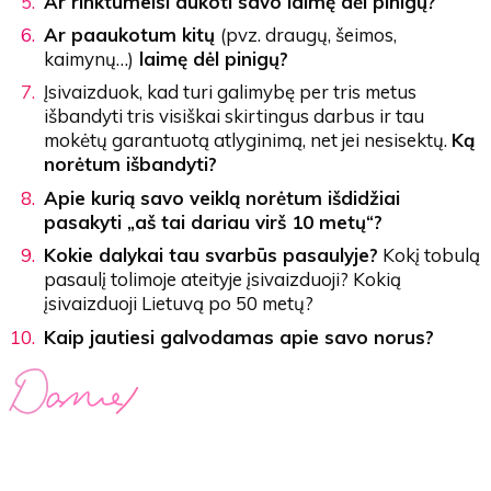
Ar rinktumeisi aukoti savo laimę dėl pinigų?
Ar paaukotum kitų
(pvz. draugų, šeimos,
kaimynų…)
laimę dėl pinigų?
Įsivaizduok, kad turi galimybę per tris metus
išbandyti tris visiškai skirtingus darbus ir tau
mokėtų garantuotą atlyginimą, net jei nesisektų.
Ką
norėtum išbandyti?
Apie kurią savo veiklą norėtum išdidžiai
pasakyti „aš tai dariau virš 10 metų“?
Kokie dalykai tau svarbūs pasaulyje?
Kokį tobulą
pasaulį tolimoje ateityje įsivaizduoji? Kokią
įsivaizduoji Lietuvą po 50 metų?
Kaip jautiesi galvodamas apie savo norus?