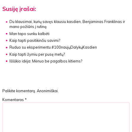
Susiję įrašai:
Du klausimai, kurių savęs klausiu kasdien, Benjaminas Franklinas ir
mano požiūris į rutiną
Man tapo sunku kalbėti
Kaip tapti pasitikinčiu savimi?
Ruduo su eksperimentu #100naujųDalykųKasdien
Kaip tapti žymiu per pusę metų?
Iššūkio idėja:
Mėnuo be pagalbos kitiems?
Palikite komentarą. Anonimiškai.
Komentaras
*