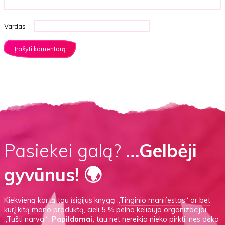
Vardas
Pasiekei galą?
…Gelbėji
gyvūnus! 🌍
Kiekvieną kartą tau įsigijus knygą
„Tinginio manifestas“
ar
bet
kurį kitą mano produktą
, cieli 5 % pelno keliauja organizacijai
„Tušti narvai“.
Papildomai,
tau net nereikia nieko pirkti, nes dėka