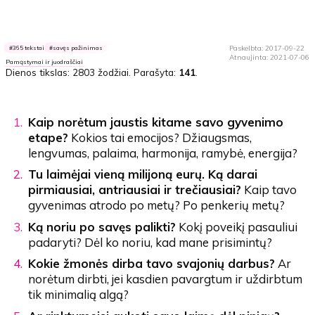
Paskelbta: 2017-09-22
365 tekstai
savęs pažinimas
Atnaujinta: 2021-07-06
Pamąstymai ir juodraščiai
Dienos tikslas:
2803 žodžiai
. Parašyta:
141
.
Kaip norėtum jaustis kitame savo gyvenimo
etape?
Kokios tai emocijos? Džiaugsmas,
lengvumas, palaima, harmonija, ramybė, energija?
Tu laimėjai vieną milijoną eurų. Ką darai
pirmiausiai, antriausiai ir trečiausiai?
Kaip tavo
gyvenimas atrodo po metų? Po penkerių metų?
Ką noriu po savęs palikti?
Kokį poveikį pasauliui
padaryti? Dėl ko noriu, kad mane prisimintų?
Kokie žmonės dirba tavo svajonių darbus?
Ar
norėtum dirbti, jei kasdien pavargtum ir uždirbtum
tik minimalią algą?