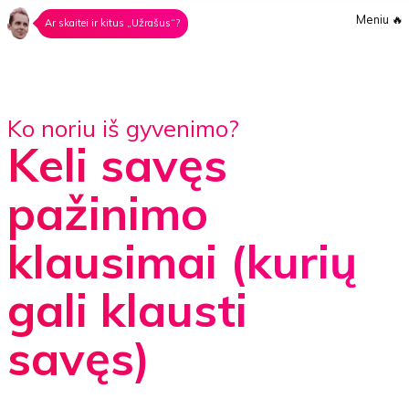
Meniu
🔥
Ar skaitei ir kitus „Užrašus“?
Ko noriu iš gyvenimo?
Keli savęs
pažinimo
klausimai (kurių
gali klausti
savęs)