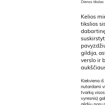
Dienos tikslas
Kelios mi
tikslios s
dabartinę
suskirstyt
pavyzdžiu
gildija, a
verslo ir 
aukščiausi
Kiekviena iš
nutardami vi
tvarką visos
vyresnis) gal
gildijų noru