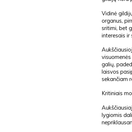
Vidinė gildi
organus, pirm
sritimi, bet g
interesais ir
Aukščiausioji
visuomenės r
galių, padeda
laisvos pasi
sekančiam r
Kritiniais m
Aukščiausiaja
lygiomis dal
nepriklausant