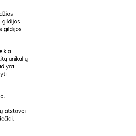
ldžios
 gildijos
s gildijos
eikia
itų unikalių
ad yra
yti
a.
jų atstovai
ečiai,