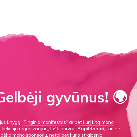
elbėji gyvūnus! 🌍
gijus knygą
„Tinginio manifestas“
ar
bet kurį kitą mano
o keliauja organizacijai „Tušti narvai“.
Papildomai,
tau net
es dėka mano sponsorių, netgi bet kurio straipsnio