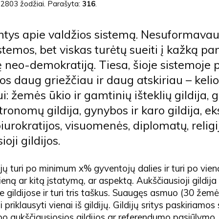
:
2803 žodžiai
. Parašyta:
316
.
ntys apie valdžios sistemą. Nesuformavau
istemos, bet viskas turėtų sueiti į kažką p
 neo-demokratiją. Tiesa, šioje sistemoje p
os daug griežčiau ir daug atskiriau – kelios
i: žemės ūkio ir gamtinių išteklių gildija
stronomų gildija, gynybos ir karo gildija, ek
biurokratijos, visuomenės, diplomatų, religij
oji gildijos.
 jų turi po minimum x% gyventojų dalies ir turi po vien
eną ar kitą įstatymą, ar aspektą. Aukščiausioji gildija p
e gildijose ir turi tris taškus. Suaugęs asmuo (30 žemė
i priklausyti vienai iš gildijų. Gildijų sritys paskiriamos
 po aukščiausiosios gildijos ar referendumo pasiūlymo.