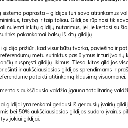
jų sistema paprasta – gildijos turi savo atitinkamus va
ininkus, tarybą ir taip toliau. Gildijos rūpinasi tik savo
ali nulemti ir kitų gildijų nutarimus, jei jie kertasi su šio
 surinks pakankamai balsų iš kitų gildijų.
 gildija prižiūri, kad visur būtų tvarka, paviešina ir pat
eferendumų metu surinktus pasiūlymus ir turi įvairių k
nčių nuspręsti gildijų likimus. Tiesa, kitos gildijos vis
priešinti ir aukščiausiosios gildijos sprendimams ir praš
eferendume pateikti atitinkamą klausimą visuomenei.
omentais aukščiausia valdžia įgauna totalitarinę valdži
i gildijai yra renkami geriausi iš geriausių įvairių gildi
imis bei 50% aukščiausiosios gildijos sudaro įvairūs pili
ys jokiai gildijai.