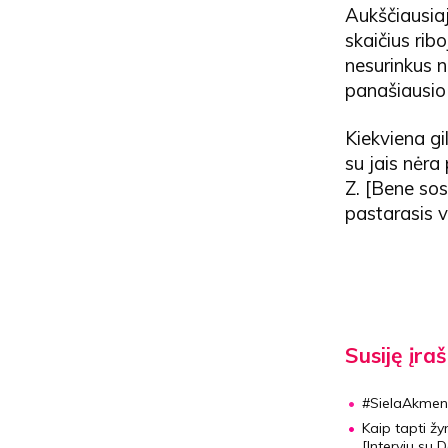
Aukščiausiaja
skaičius rib
nesurinkus n
panašiausio 
Kiekviena gil
su jais nėra
Z. [Bene sos
pastarasis v
Susiję įraš
#SielaAkmeny
Kaip tapti žy
[Interviu su