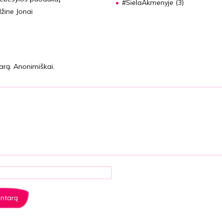
#SielaAkmenyje (3)
žine Jonai
arą. Anonimiškai.