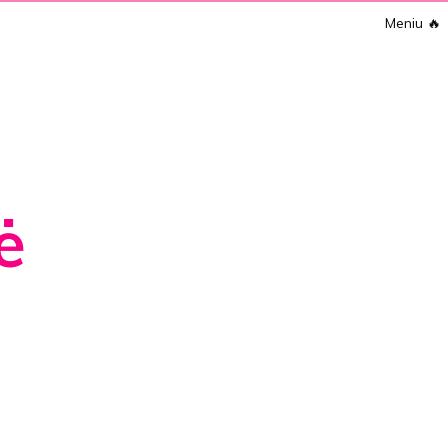
Meniu
🔥
ė