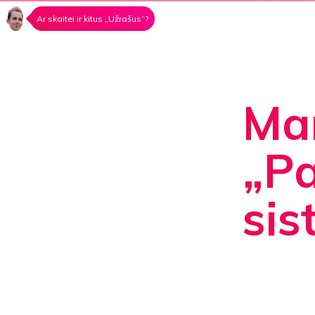
Ar skaitei ir kitus „Užrašus“?
Man
„Pa
si