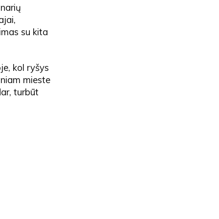
 narių
jai,
jimas su kita
je, kol ryšys
diniam mieste
ar, turbūt