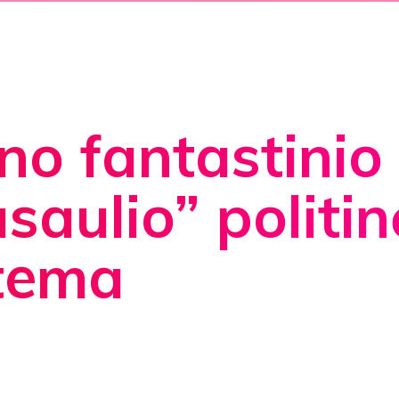
o fantastinio
saulio” politin
stema