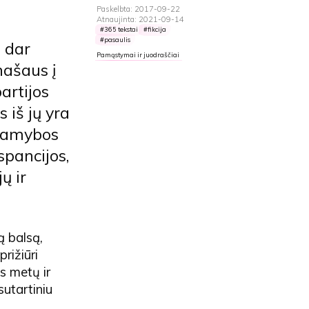
Paskelbta: 2017-09-22
Atnaujinta: 2021-09-14
365 tekstai
fikcija
pasaulis
 dar
Pamąstymai ir juodraščiai
anašaus į
artijos
 iš jų yra
, gamybos
spancijos,
ų ir
ą balsą,
rižiūri
s metų ir
 sutartiniu