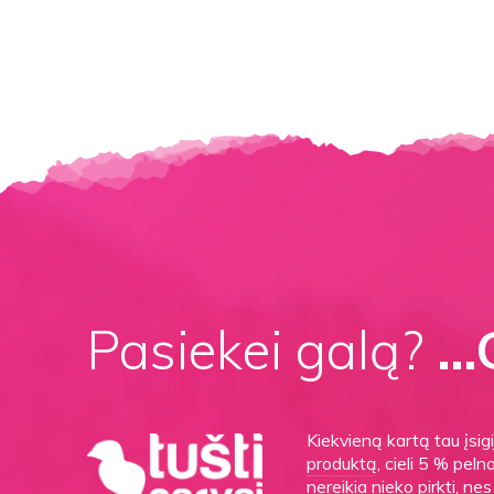
Pasiekei galą?
…G
Kiekvieną kartą tau įsi
produktą
, cieli 5 % peln
nereikia nieko pirkti, n