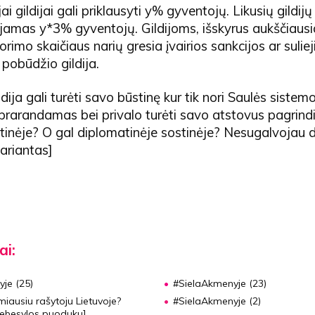
i gildijai gali priklausyti y% gyventojų. Likusių gildijų
ojamas y*3% gyventojų. Gildijoms, išskyrus aukščiausia
orimo skaičiaus narių gresia įvairios sankcijos ar sulie
pobūdžio gildija.
dija gali turėti savo būstinę kur tik nori Saulės sistemo
 prarandamas bei privalo turėti savo atstovus pagrin
tinėje? O gal diplomatinėje sostinėje? Nesugalvojau d
ariantas]
ai:
je (25)
#SielaAkmenyje (23)
miausiu rašytoju Lietuvoje?
#SielaAkmenyje (2)
 Debesylos puoduku]