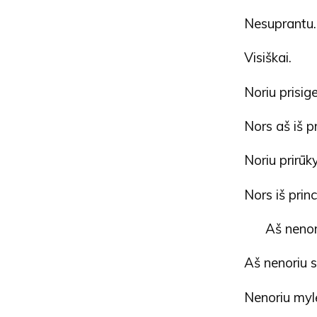
Nesuprantu.
Visiškai.
Noriu prisige
Nors aš iš p
Noriu prirūky
Nors iš princ
Aš nenor
Aš nenoriu s
Nenoriu mylė