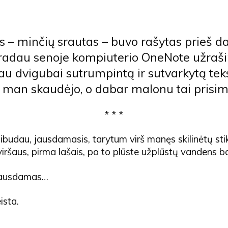
as – minčių srautas – buvo rašytas prieš 
 radau senoje kompiuterio OneNote užraši
jau dvigubai sutrumpintą ir sutvarkytą teks
man skaudėjo, o dabar malonu tai prisimi
* * *
ibudau, jausdamasis, tarytum virš manęs skilinėtų stik
 viršaus, pirma lašais, po to plūste užplūstų vandens b
jausdamas…
ista.