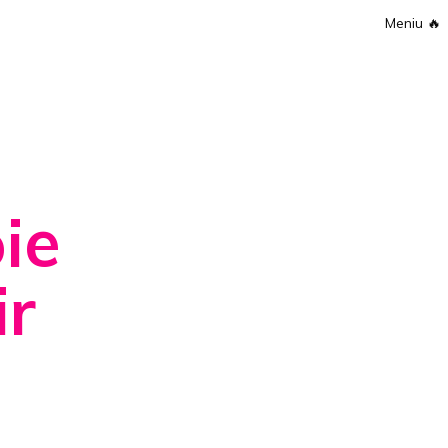
Meniu
🔥
s
ie
ir