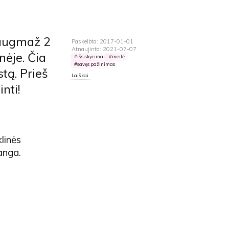
daugmaž 2
Paskelbta: 2017-01-01
Atnaujinta: 2021-07-07
nėje. Čia
išsiskyrimai
meilė
savęs pažinimas
tą. Prieš
Laiškai
nti!
linės
anga.