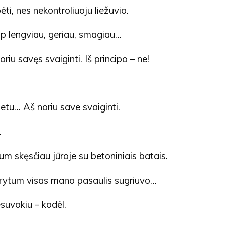
ėti, nes nekontroliuoju liežuvio.
ip lengviau, geriau, smagiau…
riu savęs svaiginti. Iš principo – ne!
tu… Aš noriu save svaiginti.
.
tum skęsčiau jūroje su betoniniais batais.
tarytum visas mano pasaulis sugriuvo…
esuvokiu – kodėl.