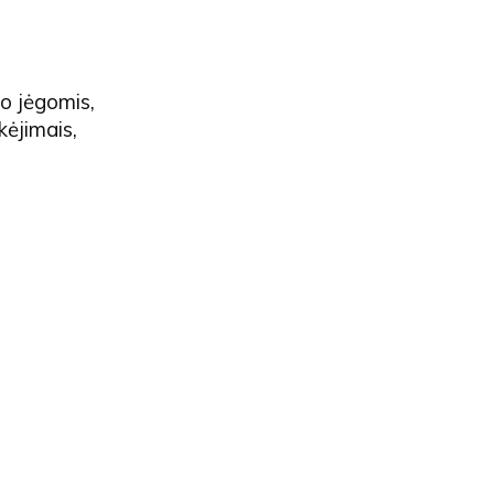
o jėgomis,
kėjimais,