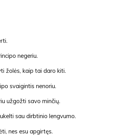
rti.
rincipo negeriu.
ti žolės, kaip tai daro kiti.
ipo svaigintis nenoriu.
iu užgožti savo minčių.
ukelti sau dirbtinio lengvumo.
ti, nes esu apgirtęs.