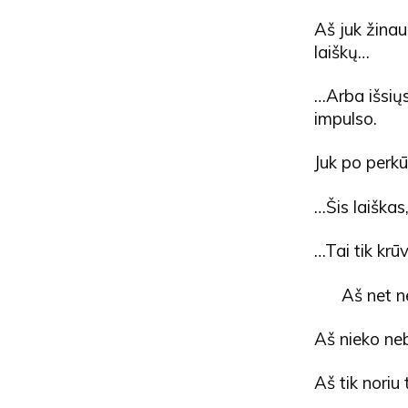
Aš juk žinau 
laiškų…
…Arba išsiųs
impulso.
Juk po perk
…Šis laiškas
…Tai tik kr
Aš net n
Aš nieko ne
Aš tik noriu 