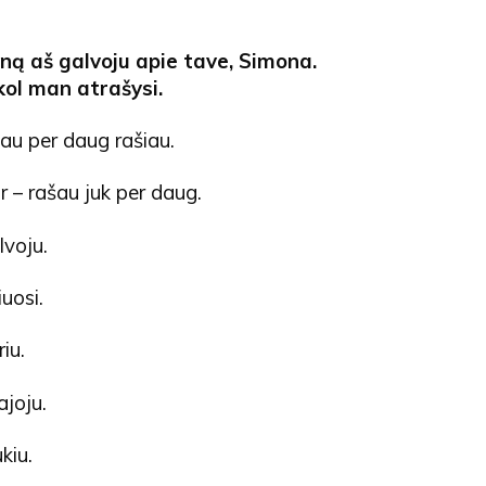
ną aš galvoju apie tave, Simona.
kol man atrašysi.
 jau per daug rašiau.
r – rašau juk per daug.
lvoju.
iuosi.
iu.
ajoju.
kiu.