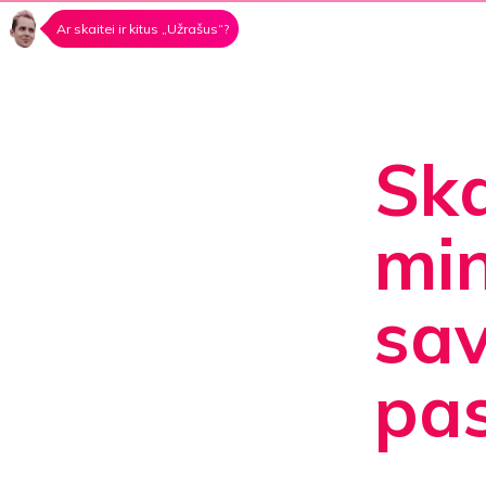
Ar skaitei ir kitus „Užrašus“?
Sk
min
sav
pa