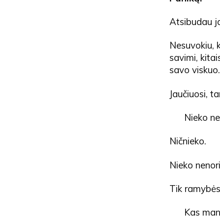
Atsibudau j
Nesuvokiu, 
savimi, kita
savo viskuo.
Jaučiuosi, t
Nieko ne
Ničnieko.
Nieko nenori
Tik ramybės
Kas man