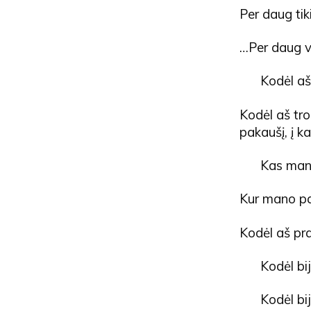
Per daug tik
…Per daug v
Kodėl aš
Kodėl aš tr
pakaušį, į kak
Kas man
Kur mano pa
Kodėl aš pra
Kodėl bi
Kodėl bij