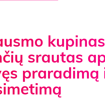
ausmo kupina
čių srautas ap
ęs praradimą 
simetimą