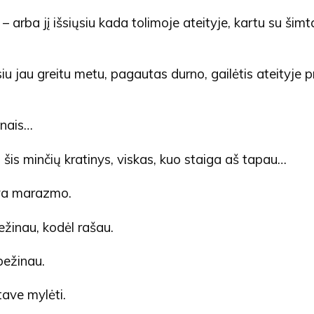
– arba jį išsiųsiu kada tolimoje ateityje, kartu su šimta
iu jau greitu metu, pagautas durno, gailėtis ateityje pr
ūnais…
, šis minčių kratinys, viskas, kuo staiga aš tapau…
ūva marazmo.
ežinau, kodėl rašau.
bežinau.
tave mylėti.