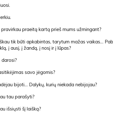
iuosi.
erkiu.
 pravirkau praeitą kartą prieš mums užmingant?
oškau tik būti apkabintas, tarytum mažas vaikas… Pab
lą, į ausį, į žandą, į nosį ir į lūpas?
 darosi?
sitikėjimas savo jėgomis?
dėjau bijoti… Dalykų, kurių niekada nebijojau?
jau tau parašyti?
au išsiųsti šį laišką?