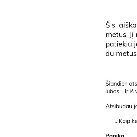
Šis laišk
metus. Jį
patiekiu 
du metus 
Šiandien ats
lubos… Ir iš
Atsibudau 
…Kaip ke
Paniką.