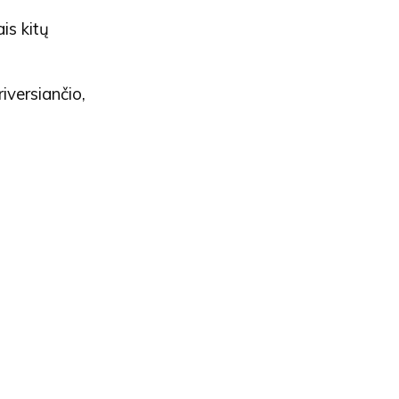
is kitų
iversiančio,