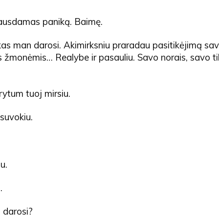
ausdamas paniką. Baimę.
kas man darosi. Akimirksniu praradau pasitikėjimą sav
is žmonėmis… Realybe ir pasauliu. Savo norais, savo ti
arytum tuoj mirsiu.
suvokiu.
u.
.
 darosi?