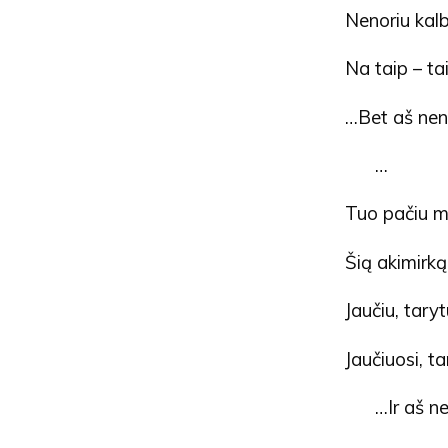
Nenoriu kalb
Na taip – ta
…Bet aš neno
…
Tuo pačiu me
Šią akimirką
Jaučiu, tary
Jaučiuosi, 
…Ir aš n