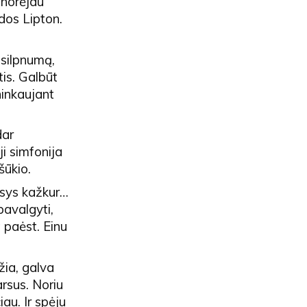
anorėjau
dos Lipton.
 silpnumą,
is. Galbūt
ninkaujant
dar
i simfonija
šūkio.
sys kažkur…
pavalgyti,
t paėst. Einu
žia, galva
arsus. Noriu
au. Ir spėju