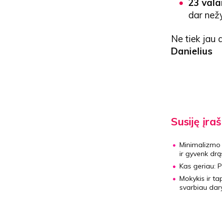
23 vala
dar nežy
Ne tiek jau 
Danielius
Susiję įraš
Minimalizmo 
ir gyvenk drą
Kas geriau:
P
Mokykis ir t
svarbiau daryt