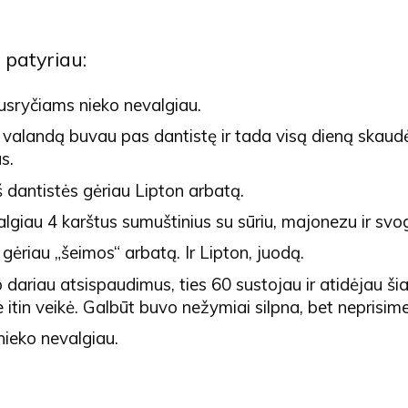
š patyriau:
usryčiams nieko nevalgiau.
 valandą buvau pas dantistę ir tada visą dieną skaud
s.
š dantistės gėriau Lipton arbatą.
lgiau 4 karštus sumuštinius su sūriu, majonezu ir svo
ėriau „šeimos“ arbatą. Ir Lipton, juodą.
dariau atsispaudimus, ties 60 sustojau ir atidėjau šia
 itin veikė. Galbūt buvo nežymiai silpna, bet neprisim
nieko nevalgiau.