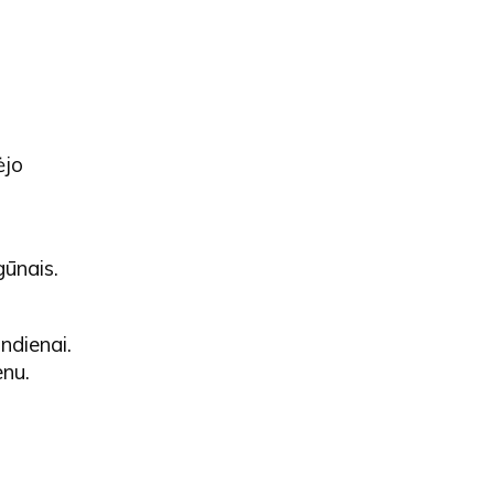
ėjo
gūnais.
ndienai.
enu.