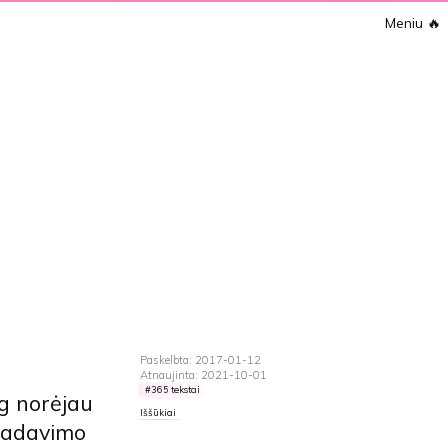
Meniu
🔥
Paskelbta: 2017-01-12
Atnaujinta: 2021-10-01
365 tekstai
og norėjau
Iššūkiai
 badavimo