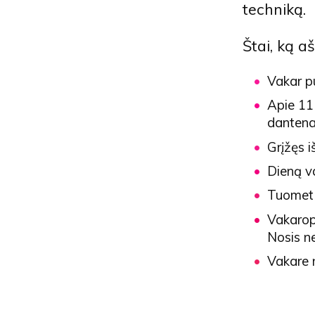
techniką.
Štai, ką a
Vakar p
Apie 11
dantena
Grįžęs i
Dieną va
Tuomet g
Vakarop 
Nosis ne
Vakare 