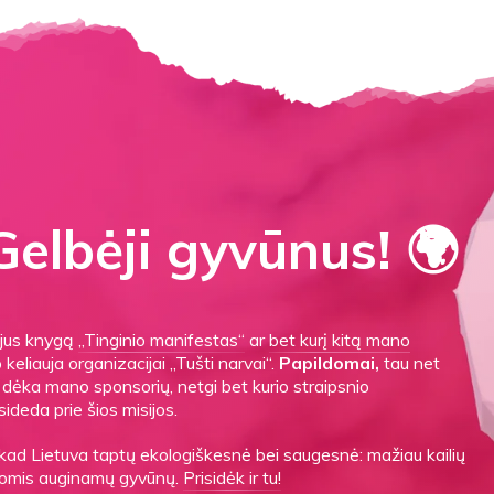
elbėji gyvūnus! 🌍
gijus knygą
„Tinginio manifestas“
ar
bet kurį kitą mano
o keliauja organizacijai „Tušti narvai“.
Papildomai,
tau net
es dėka mano sponsorių, netgi bet kurio straipsnio
sideda prie šios misijos.
 kad Lietuva taptų ekologiškesnė bei saugesnė: mažiau kailių
ygomis auginamų gyvūnų.
Prisidėk ir tu!