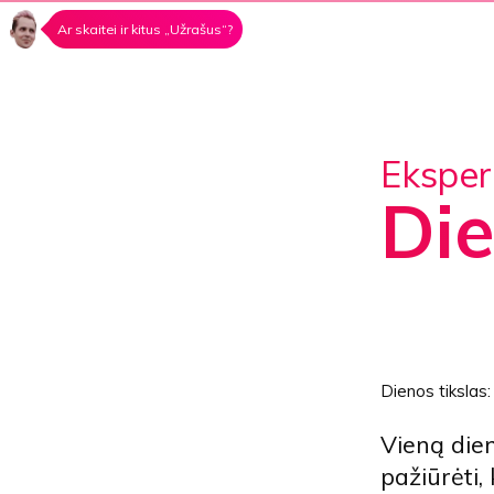
Ar skaitei ir kitus „Užrašus“?
Ekspe
Di
Dienos tikslas
Vieną dien
pažiūrėti,