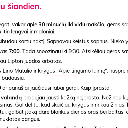
u šiandien.
egoti vakar apie
30 minučių iki vidurnakčio
, geros sa
itin lengvai ir maloniai.
sibudau kartu naktį. Sapnavau keistus sapnus. Nieko 
uvas
7:00.
Tada snoozinau iki 9:30. Atsikėliau geros sa
iau Lipton juodos arbatos.
 Lino Matulio ir
knygos „Apie tingumo laimę“,
nuspren
n badausiu.
0
ar panašiai jaučiausi labai gerai. Kaip įprastai.
 valandą
pradėjau jausti kažką neįprasto. Nežinau ką
smas. Gal dėl to, kad skaičiau knygas ir rinkau žinias 
ui, galbūt įtaką darė blankus dienos oras bei baltas,
nuklotas dangus.