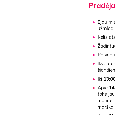
Pradėja
Ėjau mi
užmigau 
Kelis at
Žadint
Pasidar
Įkvėptas
šiandie
Iki
13:0
Apie
14
toks jau
manifest
marška 