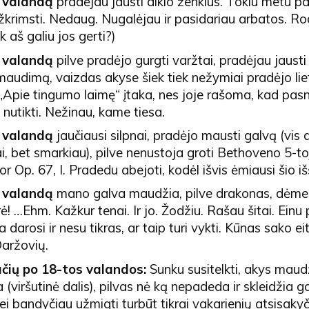
 valandą
pradėjau jausti alkio ženklus. Tokiu metu p
žkrimsti. Nedaug. Nugalėjau ir pasidariau arbatos. Ro
ek aš galiu jos gerti?)
 valandą
pilve pradėjo gurgti varžtai, pradėjau jausti
audimą, vaizdas akyse šiek tiek nežymiai pradėjo liet
„Apie tingumo laimę“ įtaka, nes joje rašoma, kad pas
i nutikti. Nežinau, kame tiesa.
 valandą
jaučiausi silpnai, pradėjo mausti galvą (vis 
, bet smarkiau), pilve nenustoja groti Bethoveno 5-toj
or Op. 67, I. Pradedu abejoti, kodėl išvis ėmiausi šio iš
 valandą
mano galva maudžia, pilve drakonas, dėme
ė! …Ehm. Kažkur tenai. Ir jo. Žodžiu. Rašau šitai. Einu 
a darosi ir nesu tikras, ar taip turi vykti. Kūnas sako ei
Daržovių.
čių po 18-tos valandos:
Sunku susitelkti, akys maud
(viršutinė dalis), pilvas nė ką nepadeda ir skleidžia g
ei bandyčiau užmigti turbūt tikrai vakarienių atsisakyči