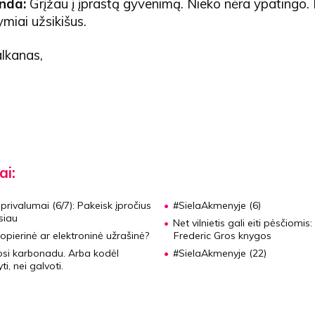
nda:
Grįžau į įprastą gyvenimą. Nieko nėra ypatingo. 
miai užsikišus.
alkanas,
ai:
privalumai (6/7):
Pakeisk įpročius
#SielaAkmenyje (6)
siau
Net vilnietis gali eiti pėsčiomis:
opierinė ar elektroninė užrašinė?
Frederic Gros knygos
apsi karbonadu. Arba kodėl
#SielaAkmenyje (22)
i, nei galvoti.