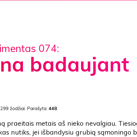
rimentas 074:
ena badaujant
:
299 žodžiai
. Parašyta:
448
.
ą praeitais metais aš nieko nevalgiau. Tiesi
 kas nutiks, jei išbandysiu grubią sąmoningo