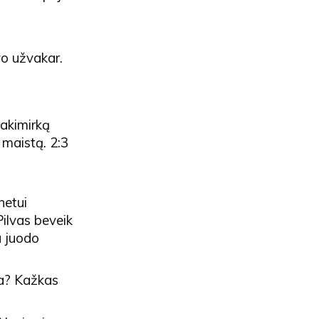
vo užvakar.
akimirką
 maistą. 2:3
netui
Pilvas beveik
u juodo
ka? Kažkas
?