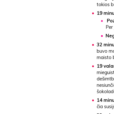
tokios 
19 minu
Poz
Per 
Neg
32 minu
buvo mal
maisto 
19 vala
mieguist
dešimtba
nesiunči
šokolad
14 minu
čia susi