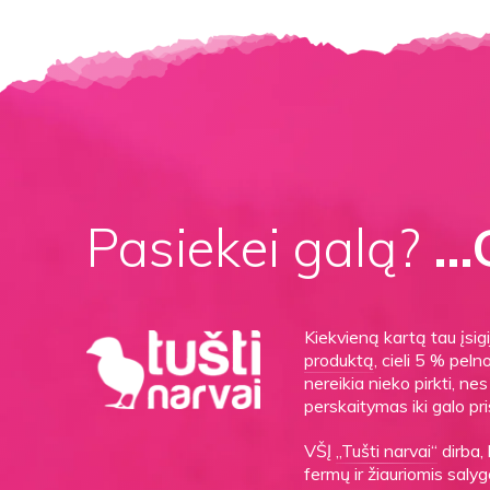
Pasiekei galą?
…G
Kiekvieną kartą tau įsi
produktą
, cieli 5 % peln
nereikia nieko pirkti, n
perskaitymas iki galo pri
VŠĮ
„Tušti narvai“
dirba,
fermų ir žiauriomis sal