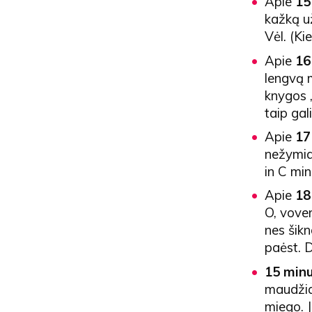
Apie
15
kažką u
Vėl. (Ki
Apie
16
lengvą m
knygos 
taip gal
Apie
17
nežymiai
in C min
Apie
18
O, vover
nes šikn
paėst. 
15 minu
maudžia 
miego. J