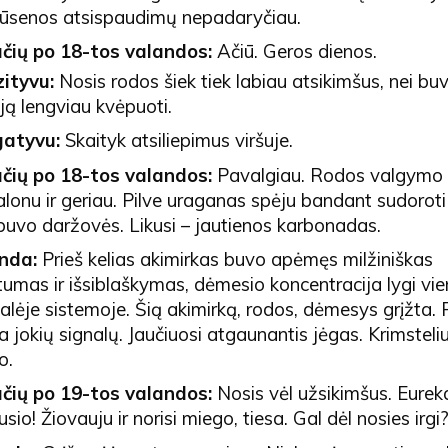
būsenos atsispaudimų nepadaryčiau.
čių po 18-tos valandos:
Ačiū. Geros dienos.
ityvu:
Nosis rodos šiek tiek labiau atsikimšus, nei bu
ją lengviau kvėpuoti.
atyvu:
Skaityk atsiliepimus viršuje.
čių po 18-tos valandos:
Pavalgiau. Rodos valgymo 
onu ir geriau. Pilve uraganas spėju bandant sudoroti
buvo daržovės. Likusi – jautienos karbonadas.
nda:
Prieš kelias akimirkas buvo apėmęs milžiniškas
umas ir išsiblaškymas, dėmesio koncentracija lygi vie
lėje sistemoje. Šią akimirką, rodos, dėmesys grįžta. 
a jokių signalų. Jaučiuosi atgaunantis jėgas. Krimsteli
o.
čių po 19-tos valandos:
Nosis vėl užsikimšus. Eure
jusio! Žiovauju ir norisi miego, tiesa. Gal dėl nosies irgi