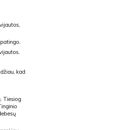
vijautos,
ypatingo.
vijautos.
džiau, kad
. Tiesiog
Tinginio
 debesų