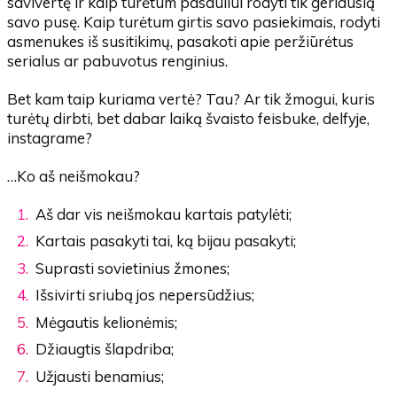
savivertę ir kaip turėtum pasauliui rodyti tik geriausią
savo pusę. Kaip turėtum girtis savo pasiekimais, rodyti
asmenukes iš susitikimų, pasakoti apie peržiūrėtus
serialus ar pabuvotus renginius.
Bet kam taip kuriama vertė? Tau? Ar tik žmogui, kuris
turėtų dirbti, bet dabar laiką švaisto feisbuke, delfyje,
instagrame?
…Ko aš neišmokau?
Aš dar vis neišmokau kartais patylėti;
Kartais pasakyti tai, ką bijau pasakyti;
Suprasti sovietinius žmones;
Išsivirti sriubą jos nepersūdžius;
Mėgautis kelionėmis;
Džiaugtis šlapdriba;
Užjausti benamius;