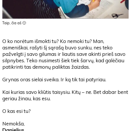
Taip, čia aš 🙂
O ko norėtum išmokti tu? Ko nemoki tu? Man,
asmeniškai, rašyti šį sąrašą buvo sunku, nes teko
pažvelgti į savo gilumas ir liautis save akinti prieš savo
silpnybes. Teko nusimesti šiek tiek šarvų, kad galėčiau
patikrinti tas demonų paliktas žaizdas.
Grynas oras sielai sveika. Ir ką tik tai patyriau.
Kai kurias savo kliūtis taisysiu. Kitų – ne. Bet dabar bent
geriau žinau, kas esu.
O kas esi tu?
Nemokša,
Danielius