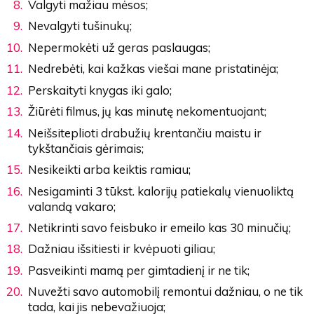
Valgyti mažiau mėsos;
Nevalgyti tušinukų;
Nepermokėti už geras paslaugas;
Nedrebėti, kai kažkas viešai mane pristatinėja;
Perskaityti knygas iki galo;
Žiūrėti filmus, jų kas minutę nekomentuojant;
Neišsiteplioti drabužių krentančiu maistu ir
tykštančiais gėrimais;
Nesikeikti arba keiktis ramiau;
Nesigaminti 3 tūkst. kalorijų patiekalų vienuoliktą
valandą vakaro;
Netikrinti savo feisbuko ir emeilo kas 30 minučių;
Dažniau išsitiesti ir kvėpuoti giliau;
Pasveikinti mamą per gimtadienį ir ne tik;
Nuvežti savo automobilį remontui dažniau, o ne tik
tada, kai jis nebevažiuoja;