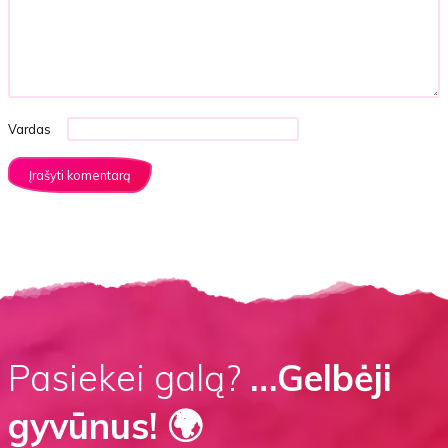
Vardas
Pasiekei galą?
…Gelbėji
gyvūnus! 🌍