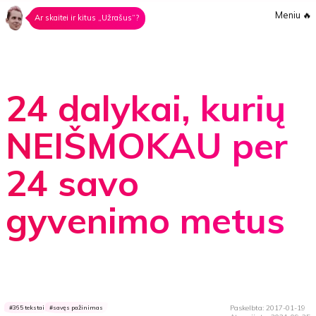
Meniu
🔥
Ar skaitei ir kitus „Užrašus“?
24 dalykai, kurių
NEIŠMOKAU per
24 savo
gyvenimo metus
Paskelbta: 2017-01-19
365 tekstai
savęs pažinimas