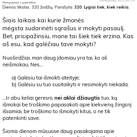
Atnaujinta: 2021-09-25
Pamąstymai ir juodraščiai
Dienos tikslas: 320
žodžių
. Parašyta:
320
.
Lygiai tiek, kiek reikia.
Šiais laikais kai kurie žmonės
mėgsta sudarinėti sąrašus ir mokyti pasaulį.
Bet, prisipažinsiu, mane tai šiek tiek erzina. Kas
aš esu, kad galėčiau tave mokyti?
Nuoširdžiai, man daug įdomiau yra tai, ko aš
neišmokau. Nes…
a) Galėsiu tai išmokti ateityje;
b) Galėsiu su tuo susitaikyti ir nesimokyti niekada;
…Ir abu keliai geresni,
nei aklai džiaugtis
tuo, ką
išmokai be troškimo papasakoti apie kiekvieną žingsnį
išsamiai, be troškimo to išmokyti kitus, o ne tik
patenkinti save.
Šiomis dienom mūsuose daug pasakojama apie