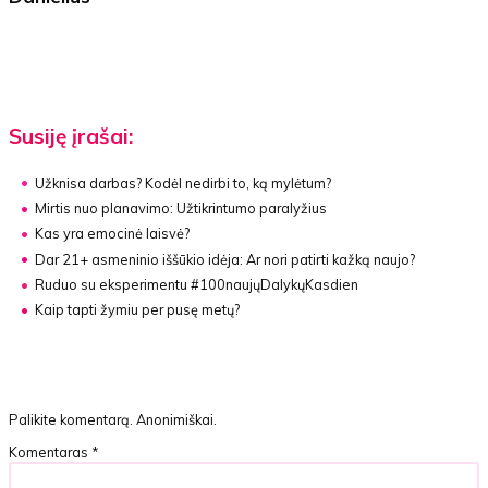
Susiję įrašai:
Užknisa darbas? Kodėl nedirbi to, ką mylėtum?
Mirtis nuo planavimo:
Užtikrintumo paralyžius
Kas yra emocinė laisvė?
Dar 21+ asmeninio iššūkio idėja:
Ar nori patirti kažką naujo?
Ruduo su eksperimentu #100naujųDalykųKasdien
Kaip tapti žymiu per pusę metų?
Palikite komentarą. Anonimiškai.
Komentaras
*