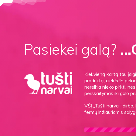
Pasiekei galą?
…G
Kiekvieną kartą tau įsi
produktą
, cieli 5 % peln
nereikia nieko pirkti, n
perskaitymas iki galo pri
VŠĮ
„Tušti narvai“
dirba,
fermų ir žiauriomis sal