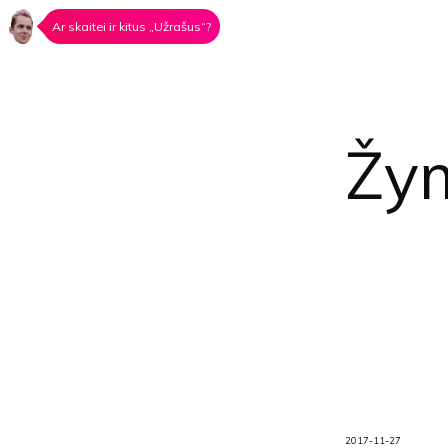
Ar skaitei ir kitus „Užrašus“?
Žy
2017-11-27