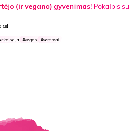
rtėjo (ir vegano) gyvenimas!
Pokalbis su
lai!
ekologija
vegan
vertimai