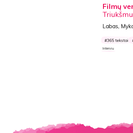
Filmų ve
Triukšmu
Labas,
Myko
365 tekstai
Interviu