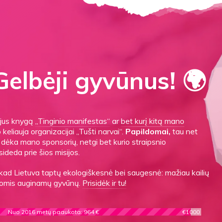
elbėji gyvūnus! 🌍
gijus knygą
„Tinginio manifestas“
ar
bet kurį kitą mano
o keliauja organizacijai „Tušti narvai“.
Papildomai,
tau net
es dėka mano sponsorių, netgi bet kurio straipsnio
sideda prie šios misijos.
 kad Lietuva taptų ekologiškesnė bei saugesnė: mažiau kailių
ygomis auginamų gyvūnų.
Prisidėk ir tu!
Nuo 2016 metų paaukota: 964 €
€1000