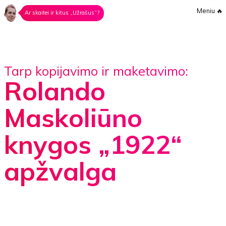
Meniu
🔥
Ar skaitei ir kitus „Užrašus“?
Tarp kopijavimo ir maketavimo:
Rolando
Maskoliūno
knygos „1922“
apžvalga