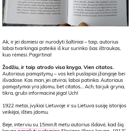
Ak, ir jei domiesi ar nurodyti šaltiniai – taip, autorius
labai tvarkingai pateikė iš kur surinko šias ištraukas,
kuo rėmėsi. Pagirtina!
Žodžiu, ir taip atrodo visa knyga. Vien citatos.
Autoriaus pamąstymų – vos keli puslapiai įžangoje bei
išvadose. Kas man, jei atvirai, labai patinka. Autoriaus
pamąstymai yra įdomu, bet citatos… Ach, tai juk gryna,
tikra, grubi informacinė jėga! Uch!
1922 metai, įvykiai Lietuvoje ir su Lietuva susiję istorijos
veikėjai, išties įdomu.
Beje,
interviu su 15min.lt
metu autorius išdavė, kad šią
knygą parašyti sudomino Floriano Illieso knyga „1913“,