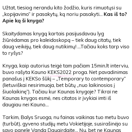
Užtat, tiesiog nerandu kito žodžio, kuris rimuotųsi su
„kopijavimo“ ir pasakytų, ką noriu pasakyti…
Kas iš to?
Apie ką ši knyga?
Skaitydamas knygą kartais pasijusdavau lyg
žiūrėdamas pro kaleidoskopą – tiek daug citatų, tiek
daug veikėjų, tiek daug nutikimų! …Tačiau koks tarp viso
to ryšys?
Knyga, kaip autorius teigė tam pačiam 15min.lt interviu,
buvo rašyta Kauno
KEKS2022
proga. Net pavadinimas
panašus į KEKSo šūkį – „Temporary to contemporary“
(lietuviškai nesirimuoja, bet būtų „nuo laikinosios į
šiuolaikinę“). Tačiau kur Kaunas knygoje? Tikrai ne
Kaunas knygos esmė, nes citatos ir įvykiai imti iš
daugiau nei Kauno…
Tarkim, Balys Sruoga, nu fainas vaikinas tuo metu buvo
(turbūt), gyveno studijų metu Vokietijoje, susirašinėjo su
savo panele Vanda Daugirdaite… Nu, bet ne Kaunas