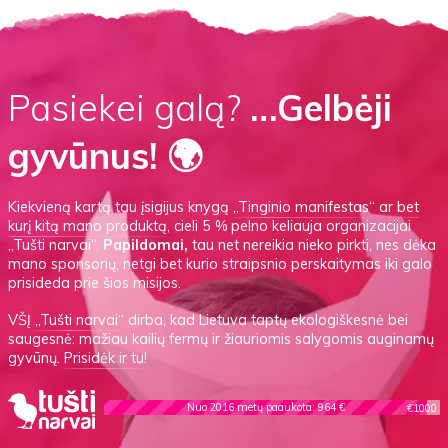
Pasiekei galą?
…Gelbėji
gyvūnus! 🌍
Kiekvieną kartą tau įsigijus knygą
„Tinginio manifestas“
ar
bet
kurį kitą mano produktą
, cieli 5 % pelno keliauja organizacijai
„Tušti narvai“.
Papildomai,
tau net nereikia nieko pirkti, nes dėka
mano sponsorių, netgi bet kurio straipsnio perskaitymas iki galo
prisideda prie šios misijos.
VŠĮ
„Tušti narvai“
dirba, kad Lietuva taptų ekologiškesnė bei
saugesnė: mažiau kailių fermų ir žiauriomis salygomis auginamų
gyvūnų.
Prisidėk ir tu!
Nuo 2016 metų paaukota: 964 €
€1000