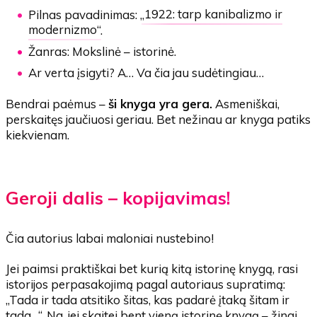
Pilnas pavadinimas: „
1922: tarp kanibalizmo ir
modernizmo
“.
Žanras: Mokslinė – istorinė.
Ar verta įsigyti? A… Va čia jau sudėtingiau…
Bendrai paėmus –
ši knyga yra gera.
Asmeniškai,
perskaitęs jaučiuosi geriau. Bet nežinau ar knyga patiks
kiekvienam.
Geroji dalis – kopijavimas!
Čia autorius labai maloniai nustebino!
Jei paimsi praktiškai bet kurią kitą istorinę knygą, rasi
istorijos perpasakojimą pagal autoriaus supratimą:
„Tada ir tada atsitiko šitas, kas padarė įtaką šitam ir
tada…“. Na, jei skaitei bent vieną istorinę knygą – žinai