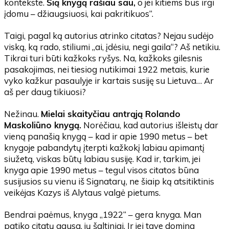
kontekste.
Šią knygą rašiau sau,
o jei kitiems bus irgi
įdomu – džiaugsiuosi, kai pakritikuos“.
Taigi, pagal ką autorius atrinko citatas? Nejau sudėjo
viską, ką rado, stiliumi „ai, įdėsiu, negi gaila“? Aš netikiu.
Tikrai turi būti kažkoks ryšys. Na, kažkoks gilesnis
pasakojimas, nei tiesiog nutikimai 1922 metais, kurie
vyko kažkur pasaulyje ir kartais susiję su Lietuva… Ar
aš per daug tikiuosi?
Nežinau.
Mielai skaityčiau antrąją Rolando
Maskoliūno knygą.
Norėčiau, kad autorius išleistų dar
vieną panašią knygą – kad ir apie 1990 metus – bet
knygoje pabandytų įterpti kažkokį labiau apimantį
siužetą, viskas būtų labiau susiję. Kad ir, tarkim, jei
knyga apie 1990 metus – tegul visos citatos būna
susijusios su vienu iš Signatarų, ne šiaip ką atsitiktinis
veikėjas Kazys iš Alytaus valgė pietums.
Bendrai paėmus, knyga „1922“ – gera knyga. Man
patiko citatų gausa, jų šaltiniai. Ir jei tave domina