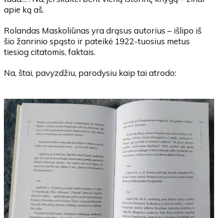
apie ką aš.
Rolandas Maskoliūnas yra drąsus autorius – išlipo iš
šio žanrinio spąsto ir pateikė 1922-tuosius metus
tiesiog citatomis, faktais.
Na, štai, pavyzdžiu, parodysiu kaip tai atrodo: