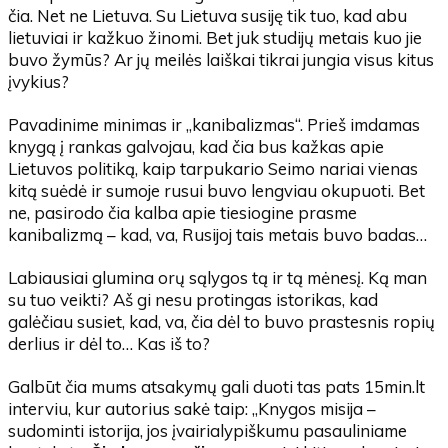
čia. Net ne Lietuva. Su Lietuva susiję tik tuo, kad abu
lietuviai ir kažkuo žinomi. Bet juk studijų metais kuo jie
buvo žymūs? Ar jų meilės laiškai tikrai jungia visus kitus
įvykius?
Pavadinime minimas ir „kanibalizmas“. Prieš imdamas
knygą į rankas galvojau, kad čia bus kažkas apie
Lietuvos politiką, kaip tarpukario Seimo nariai vienas
kitą suėdė ir sumoje rusui buvo lengviau okupuoti. Bet
ne, pasirodo čia kalba apie tiesiogine prasme
kanibalizmą – kad, va, Rusijoj tais metais buvo badas…
Labiausiai glumina orų sąlygos tą ir tą mėnesį. Ką man
su tuo veikti? Aš gi nesu protingas istorikas, kad
galėčiau susiet, kad, va, čia dėl to buvo prastesnis ropių
derlius ir dėl to… Kas iš to?
Galbūt čia mums atsakymų gali duoti tas pats 15min.lt
interviu, kur autorius sakė taip: „Knygos misija –
sudominti istorija, jos įvairialypiškumu pasauliniame