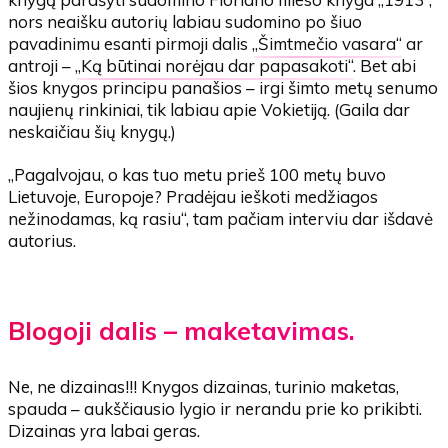
nors neaišku autorių labiau sudomino po šiuo
pavadinimu esanti pirmoji dalis „
Šimtmečio vasara
“ ar
antroji – „
Ką būtinai norėjau dar papasakoti
“. Bet abi
šios knygos principu panašios – irgi šimto metų senumo
naujienų rinkiniai, tik labiau apie Vokietiją. (Gaila dar
neskaičiau šių knygų.)
„Pagalvojau, o kas tuo metu prieš 100 metų buvo
Lietuvoje, Europoje? Pradėjau ieškoti medžiagos
nežinodamas, ką rasiu“, tam pačiam interviu dar išdavė
autorius.
Blogoji dalis – maketavimas.
Ne, ne dizainas!!! Knygos dizainas, turinio maketas,
spauda – aukščiausio lygio ir nerandu prie ko prikibti.
Dizainas yra labai geras.