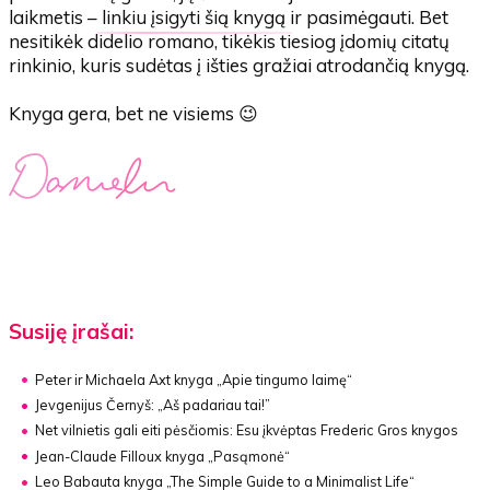
laikmetis –
linkiu įsigyti šią knygą
ir pasimėgauti. Bet
nesitikėk didelio romano, tikėkis tiesiog įdomių citatų
rinkinio, kuris sudėtas į išties gražiai atrodančią knygą.
Knyga gera, bet ne visiems 😉
Susiję įrašai:
Peter ir Michaela Axt knyga
„Apie tingumo laimę“
Jevgenijus Černyš:
„Aš padariau tai!”
Net vilnietis gali eiti pėsčiomis:
Esu įkvėptas Frederic Gros knygos
Jean-Claude Filloux knyga
„Pasąmonė“
Leo Babauta knyga
„The Simple Guide to a Minimalist Life“