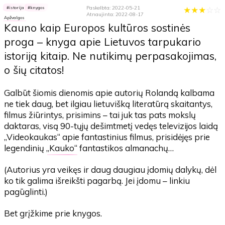
Paskelbta: 2022-05-21
★
★
★
☆
☆
istorija
knygos
Atnaujinta: 2022-08-17
Apžvalgos
Kauno kaip Europos kultūros sostinės
proga – knyga apie Lietuvos tarpukario
istoriją kitaip. Ne nutikimų perpasakojimas,
o šių citatos!
Galbūt šiomis dienomis apie autorių Rolandą kalbama
ne tiek daug, bet ilgiau lietuvišką literatūrą skaitantys,
filmus žiūrintys, prisimins – tai juk tas pats mokslų
daktaras, visą 90-tųjų dešimtmetį vedęs televizijos laidą
„Videokaukas“ apie fantastinius filmus, prisidėjęs prie
legendinių „
Kauko
“ fantastikos almanachų…
(Autorius yra veikęs ir daug daugiau įdomių dalykų, dėl
ko tik galima išreikšti pagarbą. Jei įdomu – linkiu
pagūglinti.)
Bet grįžkime prie knygos.