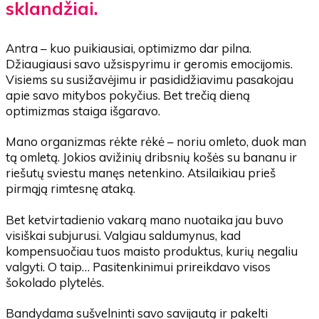
sklandžiai.
Antra – kuo puikiausiai, optimizmo dar pilna.
Džiaugiausi savo užsispyrimu ir geromis emocijomis.
Visiems su susižavėjimu ir pasididžiavimu pasakojau
apie savo mitybos pokyčius. Bet trečią dieną
optimizmas staiga išgaravo.
Mano organizmas rėkte rėkė – noriu omleto, duok man
tą omletą. Jokios avižinių dribsnių košės su bananu ir
riešutų sviestu manęs netenkino. Atsilaikiau prieš
pirmąją rimtesnę ataką.
Bet ketvirtadienio vakarą mano nuotaika jau buvo
visiškai subjurusi. Valgiau saldumynus, kad
kompensuočiau tuos maisto produktus, kurių negaliu
valgyti. O taip… Pasitenkinimui prireikdavo visos
šokolado plytelės.
Bandydama sušvelninti savo savijautą ir pakelti