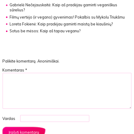
Gabrielė Nečejauskaitė:
Kaip aš pradėjau gaminti veganiškus
sūrelius?
Filmų vertėjo (ir vegano) gyvenimas!
Pokalbis su Mykolu Triukšmu
Loreta Fokienė:
Kaip pradėjau gaminti maistą be kiaušinių?
Sotus be mėsos:
Kaip aš tapau veganu?
Palikite komentarą. Anonimiškai.
Komentaras
*
Vardas