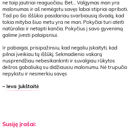
ne taip jautriai reaguočiau. Bet… Valgymas man yra
malonumas ir aš nemėgstu savęs labai stipriai apriboti.
Tad po šio iššūkio pasidariau svarbiausią išvadą, kad
tokia mityba šiuo metu yra ne man. Pokyčiai turi ateiti
natūraliai ir netapti kančia. Pokyčius į savo gyvenimą
galime įvesti palaipsniui.
Ir pabaigai, prisipažinsiu, kad negaliu įskaityti, kad
pilnai įveikiau tą iššūkį. Sekmadienio vakarą
nusprendžiau nebesikankinti ir suvalgiau rūkytos
dešros gabaliuką su didžiausiu malonumu. Nė trupučio
nepykstu ir nesmerkiu savęs
–
Ieva Jukštaitė
Susiję įrašai: