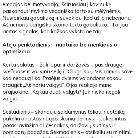
emocijas bei motyvaciją, išsiruošiau į kavinukę
paskanauti mylimo veganiško torto su mėlynėmis.
Nusipirkau gabaliuką ir suvokiau, kad aš jo nebenoriu.
Aš nenoriu dangiško skonio torto gabaliuko… Tai jau
rimtas signalas, kad kažkas vyksta ne taip.
Atėjo penktadienis – nuotaika be menkiausio
optimizmo.
Kertu salotas – žali lapai ir daržovės – pas draugę
svečiuose ir varvinu seilę į Džiugo sūrį. Vis raminu save,
kad nedaug liko. Praėjus dviems valandoms sakau
draugei: „Aš noriu valgyti“. O jos reakcija mane
prajuokina: „Ką tau duoti valgyti? Juk nieko negali
valgyti…“.
Šeštadienis – skanauju saldumynus toliau, nuotaiką
pakelia atrastas naujas skonių derinys – pakepintas
poras, avinžirniai, česnakas, daržovių sultinys ir
pomidorų padažas. Sekmadienis – atsikeliu su mintimi,