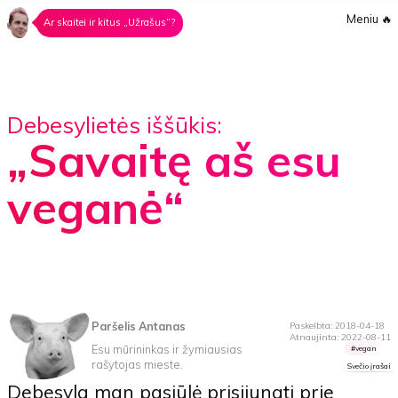
Meniu
🔥
Ar skaitei ir kitus „Užrašus“?
Debesylietės iššūkis:
„Savaitę aš esu
veganė“
Paršelis Antanas
Paskelbta: 2018-04-18
Atnaujinta: 2022-08-11
Esu mūrininkas ir žymiausias
vegan
rašytojas mieste.
Svečio įrašai
Debesyla man pasiūlė prisijungti prie