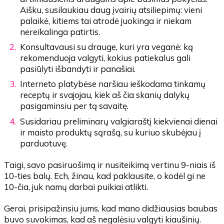
Aišku, susilaukiau daug įvairių atsiliepimų: vieni
palaikė, kitiems tai atrodė juokinga ir niekam
nereikalinga patirtis.
Konsultavausi su drauge, kuri yra veganė: ką
rekomenduoja valgyti, kokius patiekalus gali
pasiūlyti išbandyti ir panašiai.
Interneto platybėse naršiau ieškodama tinkamų
receptų ir svajojau, kiek aš čia skanių dalykų
pasigaminsiu per tą savaitę.
Susidariau preliminarų valgiaraštį kiekvienai dienai
ir maisto produktų sąrašą, su kuriuo skubėjau į
parduotuvę.
Taigi, savo pasiruošimą ir nusiteikimą vertinu 9-niais iš
10-ties balų. Ech, žinau, kad paklausite, o kodėl gi ne
10-čia, juk namų darbai puikiai atlikti.
Gerai, prisipažinsiu jums, kad mano didžiausias baubas
buvo suvokimas, kad aš negalėsiu valgyti kiaušinių.