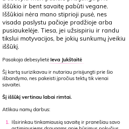
iššūkio ir bent savaitę pabūti vegane.
Iššūkiai nėra mano stiprioji pusė, nes
visada paslystu pačioje pradžioje arba
pusiaukelėje. Tiesa, jei užsispiriu ir randu
tikslui motyvacijos, be jokių sunkumų įveikiu
iššūkį.
Pasakoja debesylietė
Ieva Jukštaitė
Šį kartą surizikavau ir nutariau prisijungti prie šio
išbandymo, nes pakeisti įpročius tektų tik vienai
savaitei.
Šį iššūkį vertinau labai rimtai.
Atlikau namų darbus:
Išsirinkau tinkamiausią savaitę ir pranešiau savo
artimiausiems draugams apie būsimus pokyčius.