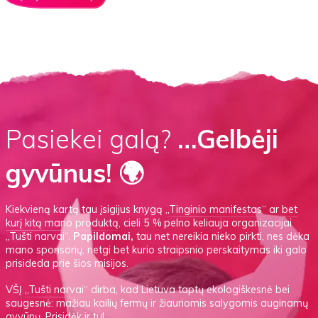
Pasiekei galą?
…Gelbėji
gyvūnus! 🌍
Kiekvieną kartą tau įsigijus knygą
„Tinginio manifestas“
ar
bet
kurį kitą mano produktą
, cieli 5 % pelno keliauja organizacijai
„Tušti narvai“.
Papildomai,
tau net nereikia nieko pirkti, nes dėka
mano sponsorių, netgi bet kurio straipsnio perskaitymas iki galo
prisideda prie šios misijos.
VŠĮ
„Tušti narvai“
dirba, kad Lietuva taptų ekologiškesnė bei
saugesnė: mažiau kailių fermų ir žiauriomis salygomis auginamų
gyvūnų.
Prisidėk ir tu!