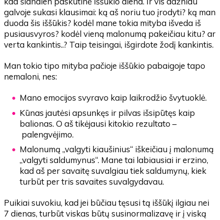
kad šiandien paskutinė iššūkio diena. Ir vis dažniau
galvoje sukasi klausimai: ką aš noriu tuo įrodyti? ką man
duoda šis iššūkis? kodėl mane tokia mityba išveda iš
pusiausvyros? kodėl vieną malonumą pakeičiau kitu? ar
verta kankintis..? Taip teisingai, išgirdote žodį kankintis.
Man tokio tipo mityba pačioje iššūkio pabaigoje tapo
nemaloni, nes:
Mano emocijos svyravo kaip laikrodžio švytuoklė.
Kūnas jautėsi apsunkęs ir pilvas išsipūtęs kaip
balionas. O aš tikėjausi kitokio rezultato –
palengvėjimo.
Malonumą „valgyti kiaušinius“ iškeičiau į malonumą
„valgyti saldumynus“. Mane tai labiausiai ir erzino,
kad aš per savaitę suvalgiau tiek saldumynų, kiek
turbūt per tris savaites suvalgydavau.
Puikiai suvokiu, kad jei būčiau tęsusi tą iššūkį ilgiau nei
7 dienas, turbūt viskas būtų susinormalizavę ir į viską