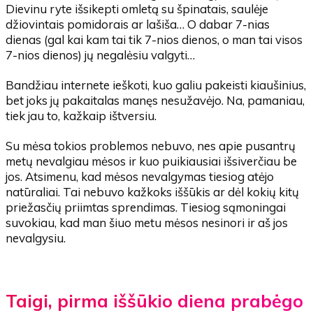
Dievinu ryte išsikepti omletą su špinatais, saulėje
džiovintais pomidorais ar lašiša… O dabar 7-nias
dienas (gal kai kam tai tik 7-nios dienos, o man tai visos
7-nios dienos) jų negalėsiu valgyti…
Bandžiau internete ieškoti, kuo galiu pakeisti kiaušinius,
bet joks jų pakaitalas manęs nesužavėjo. Na, pamaniau,
tiek jau to, kažkaip ištversiu.
Su mėsa tokios problemos nebuvo, nes apie pusantrų
metų nevalgiau mėsos ir kuo puikiausiai išsiverčiau be
jos. Atsimenu, kad mėsos nevalgymas tiesiog atėjo
natūraliai. Tai nebuvo kažkoks iššūkis ar dėl kokių kitų
priežasčių priimtas sprendimas. Tiesiog sąmoningai
suvokiau, kad man šiuo metu mėsos nesinori ir aš jos
nevalgysiu.
Taigi, pirma iššūkio diena prabėgo