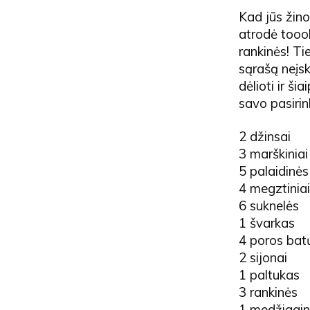
Kad jūs žino
atrodė toooki
rankinės! Ti
sąrašą neįsk
dėlioti ir šia
savo pasirin
2 džinsai
3 marškiniai
5 palaidinės
4 megztiniai
6 suknelės
1 švarkas
4 poros bat
2 sijonai
1 paltukas
3 rankinės
1 medžiagini