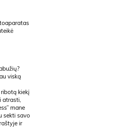
fotoaparatas
uteikė
rabužių?
iau viską
ribotą kiekį
 atrasti,
Less” mane
u sekti savo
aštyje ir