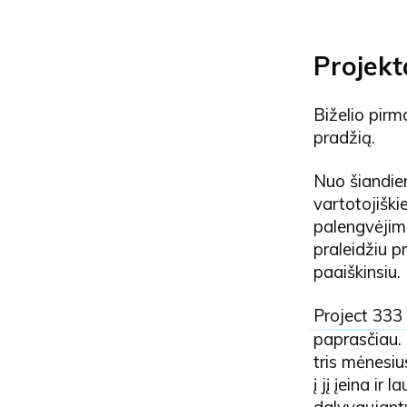
Projekt
Biželio pirm
pradžią.
Nuo šiandien
vartotojiški
palengvėjimą 
praleidžiu p
paaiškinsiu.
Project 333
paprasčiau. 
tris mėnesiu
į jį įeina ir
dalyvaujanty