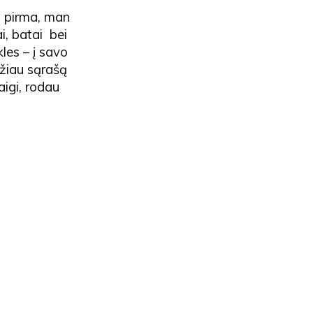
ų pirma, man
ai, batai bei
les – į savo
džiau sąrašą
Taigi, rodau