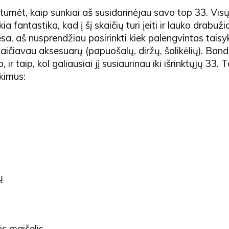
tumėt, kaip sunkiai aš susidarinėjau savo top 33. Vis
a fantastika, kad į šį skaičių turi įeiti ir lauko drabuži
esa, aš nusprendžiau pasirinkti kiek palengvintas taisyk
aičiavau aksesuarų (papuošalų, diržų, šalikėlių). Ban
ip, ir taip, kol galiausiai jį susiaurinau iki išrinktųjų 33. 
kimus:
ų
s maišelis