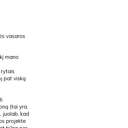
nės vasaros
ūkį mano
 rytais
j pat viską
ti
ną (tai yra,
, juolab, kad
jos projekte
net būna per