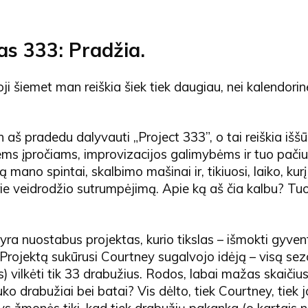
as 333: Pradžia.
oji šiemet man reiškia šiek tiek daugiau, nei kalendori
 aš pradedu dalyvauti „Project 333”, o tai reiškia išš
ems įpročiams, improvizacijos galimybėms ir tuo pačiu
mano spintai, skalbimo mašinai ir, tikiuosi, laiko, kurį
rie veidrodžio sutrumpėjimą. Apie ką aš čia kalbu? Tuo
yra nuostabus projektas, kurio tikslas – išmokti gyven
Projektą sukūrusi Courtney sugalvojo idėją – visą sezo
s) vilkėti tik 33 drabužius. Rodos, labai mažas skaičius
 lauko drabužiai bei batai? Vis dėlto, tiek Courtney, tiek 
s žmonės tiki, kad tiek drabužių pakanka (o kartais 