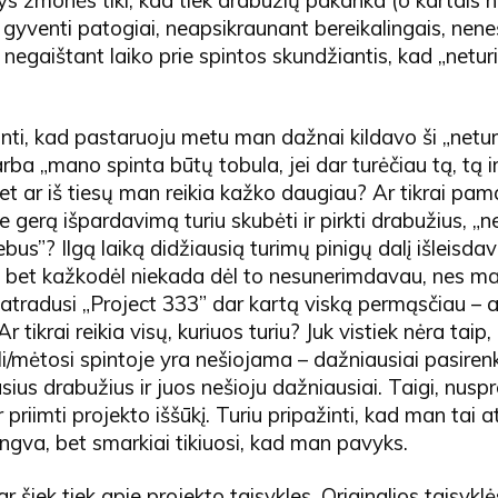
 gyventi patogiai, neapsikraunant bereikalingais, nen
r negaištant laiko prie spintos skundžiantis, kad „netur
inti, kad pastaruoju metu man dažnai kildavo ši „netur
arba „mano spinta būtų tobula, jei dar turėčiau tą, tą i
t ar iš tiesų man reikia kažko daugiau? Ar tikrai pam
 gerą išpardavimą turiu skubėti ir pirkti drabužius, „n
nebus”? Ilgą laiką didžiausią turimų pinigų dalį išleisda
 bet kažkodėl niekada dėl to nesunerimdavau, nes ma
 atradusi „Project 333” dar kartą viską permąsčiau – a
r tikrai reikia visų, kuriuos turiu? Juk vistiek nėra taip,
i/mėtosi spintoje yra nešiojama – dažniausiai pasirenk
us drabužius ir juos nešioju dažniausiai. Taigi, nusp
ir priimti projekto iššūkį. Turiu pripažinti, kad man tai 
ngva, bet smarkiai tikiuosi, kad man pavyks.
r šiek tiek apie projekto taisykles. Originalios taisyklė