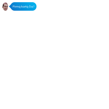
Pirmą kartą čia?