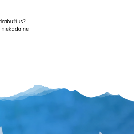
 drabužius?
am niekada ne