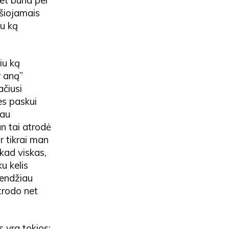
ešiojamais
iu ką
iu ką
r aną”
ačiusi
es paskui
vau
n tai atrodė
r tikrai man
 kad viskas,
u kelis
rendžiau
atrodo net
s yra tokios: