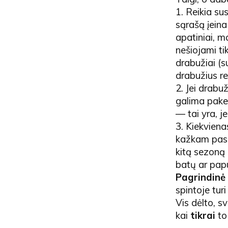
1. Reikia su
sąrašą įeina
apatiniai, m
nešiojami ti
drabužiai (su
drabužius rei
2. Jei drabu
galima pakei
— tai yra, j
3. Kiekvienas
kažkam pasil
kitą sezoną š
batų ar papu
Pagrindinė 
spintoje tur
Vis dėlto, sv
kai
tikrai
to 