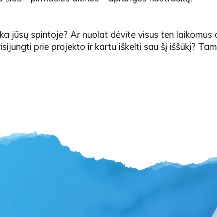
ka jūsų spintoje? Ar nuolat dėvite visus ten laikomus
isijungti prie projekto ir kartu iškelti sau šį iššūkį? T