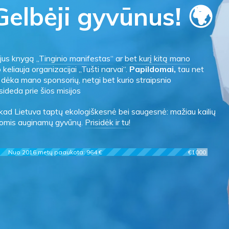
elbėji gyvūnus! 🌍
gijus knygą
„Tinginio manifestas“
ar
bet kurį kitą mano
o keliauja organizacijai „Tušti narvai“.
Papildomai,
tau net
es dėka mano sponsorių, netgi bet kurio straipsnio
sideda prie šios misijos
 kad Lietuva taptų ekologiškesnė bei saugesnė: mažiau kailių
ygomis auginamų gyvūnų.
Prisidėk ir tu!
Nuo 2016 metų paaukota: 964 €
€1000