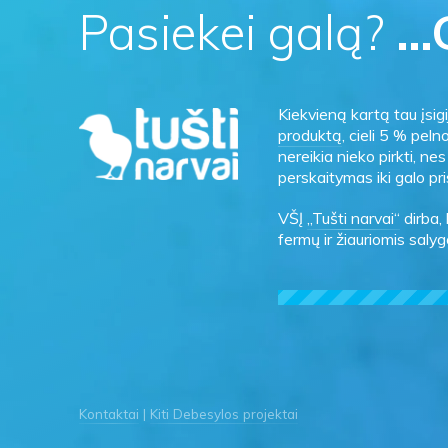
Pasiekei galą?
…G
Kiekvieną kartą tau įsi
produktą
, cieli 5 % peln
nereikia nieko pirkti, n
perskaitymas iki galo pri
VŠĮ
„Tušti narvai“
dirba,
fermų ir žiauriomis sal
Kontaktai
Kiti Debesylos projektai