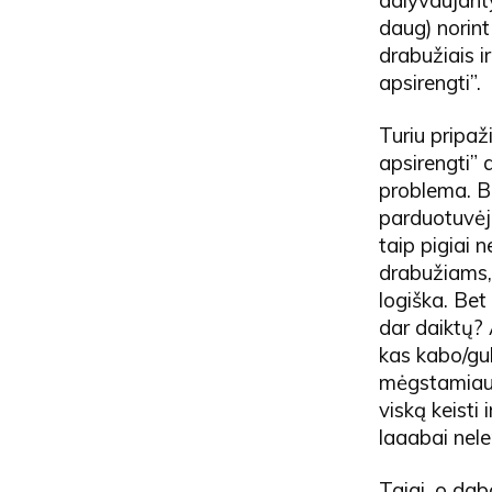
daug) norint
drabužiais i
apsirengti”.
Turiu pripaž
apsirengti” 
problema. Be
parduotuvėje
taip pigiai 
drabužiams,
logiška. Bet
dar daiktų? A
kas kabo/gul
mėgstamiausi
viską keisti 
laaabai nele
Taigi, o daba