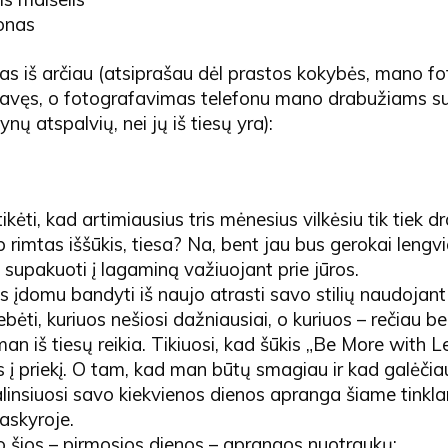
onas
skas iš arčiau (atsiprašau dėl prastos kokybės, mano 
eliavęs, o fotografavimas telefonu mano drabužiams s
nų atspalvių, nei jų iš tiesų yra):
ikėti, kad artimiausius tris mėnesius vilkėsiu tik tiek d
rimtas iššūkis, tiesa? Na, bent jau bus gerokai lengv
a supakuoti į lagaminą važiuojant prie jūros.
bus įdomu bandyti iš naujo atrasti savo stilių naudojant 
bėti, kuriuos nešiosi dažniausiai, o kuriuos – rečiau bei
man iš tiesų reikia. Tikiuosi, kad šūkis „Be More with 
es į priekį. O tam, kad man būtų smagiau ir kad galėčia
linsiuosi savo kiekvienos dienos apranga šiame tinklar
askyroje.
o šios – pirmosios dienos – aprangos nuotraukų: