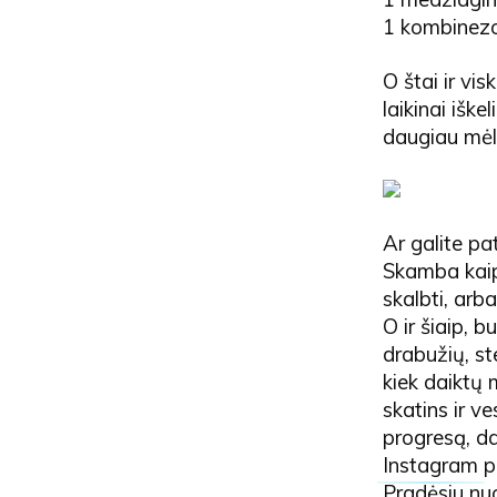
1 kombinez
O štai ir vi
laikinai išk
daugiau mėly
Ar galite pat
Skamba kaip 
skalbti, arb
O ir šiaip, 
drabužių, ste
kiek daiktų 
skatins ir v
progresą, da
Instagram
p
Pradėsiu nu