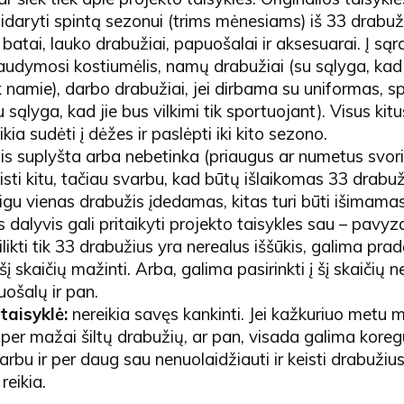
sidaryti spintą sezonui (trims mėnesiams) iš 33 drabužių
 batai, lauko drabužiai, papuošalai ir aksesuarai. Į sąr
audymosi kostiumėlis, namų drabužiai (su sąlyga, kad j
k namie), darbo drabužiai, jei dirbama su uniformas, sp
 sąlyga, kad jie bus vilkimi tik sportuojant). Visus kit
kia sudėti į dėžes ir paslėpti iki kito sezono.
žis suplyšta arba nebetinka (priaugus ar numetus svorio 
sti kitu, tačiau svarbu, kad būtų išlaikomas 33 drabuž
eigu vienas drabužis įdedamas, kitas turi būti išimamas
 dalyvis gali pritaikyti projekto taisykles sau – pavyzdž
ikti tik 33 drabužius yra nerealus iššūkis, galima prad
į skaičių mažinti. Arba, galima pasirinkti į šį skaičių n
ošalų ir pan.
taisyklė:
nereikia savęs kankinti. Jei kažkuriuo metu 
i per mažai šiltų drabužių, ar pan, visada galima koreg
arbu ir per daug sau nenuolaidžiauti ir keisti drabužius
reikia.