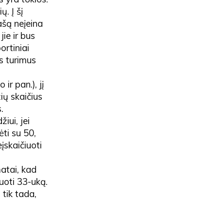
. Į šį
ašą neįeina
ie ir bus
ortiniai
us turimus
ir pan.), jį
ių skaičius
.
iui, jei
ėti su 50,
eįskaičiuoti
matai, kad
uoti 33-uką.
 tik tada,