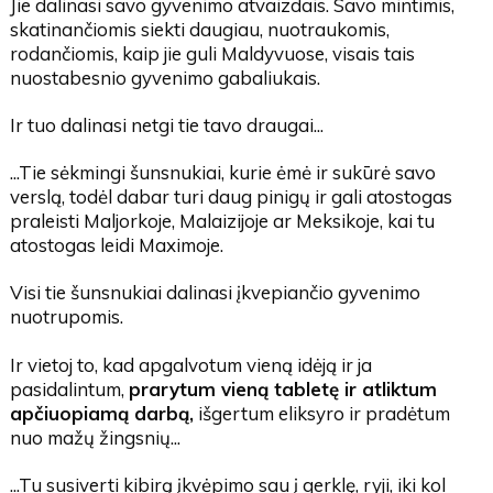
Jie dalinasi savo gyvenimo atvaizdais. Savo mintimis,
skatinančiomis siekti daugiau, nuotraukomis,
rodančiomis, kaip jie guli Maldyvuose, visais tais
nuostabesnio gyvenimo gabaliukais.
Ir tuo dalinasi netgi tie tavo draugai...
...Tie sėkmingi šunsnukiai, kurie ėmė ir sukūrė savo
verslą, todėl dabar turi daug pinigų ir gali atostogas
praleisti Maljorkoje, Malaizijoje ar Meksikoje, kai tu
atostogas leidi Maximoje.
Visi tie šunsnukiai dalinasi įkvepiančio gyvenimo
nuotrupomis.
Ir vietoj to, kad apgalvotum vieną idėją ir ja
pasidalintum,
prarytum vieną tabletę ir atliktum
apčiuopiamą darbą,
išgertum eliksyro ir pradėtum
nuo mažų žingsnių...
...Tu susiverti kibirą įkvėpimo sau į gerklę, ryji, iki kol