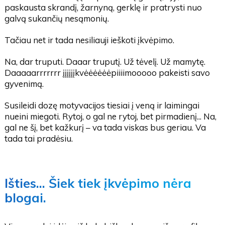
paskausta skrandį, žarnyną, gerklę ir pratrysti nuo
galvą sukančių nesąmonių.
Tačiau net ir tada nesiliauji ieškoti įkvėpimo.
Na, dar truputi. Daaar truputį. Už tėvelį. Už mamytę.
Daaaaarrrrrrr įįįįįįkvėėėėėėpiiiimooooo pakeisti savo
gyvenimą.
Susileidi dozę motyvacijos tiesiai į veną ir laimingai
nueini miegoti. Rytoj, o gal ne rytoj, bet pirmadienį... Na,
gal ne šį, bet kažkurį – va tada viskas bus geriau. Va
tada tai pradėsiu.
Išties... Šiek tiek įkvėpimo nėra
blogai.