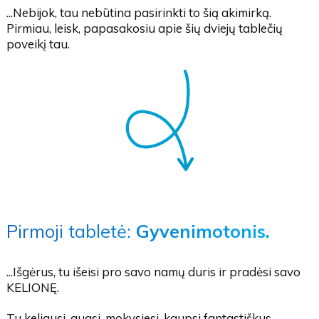
...Nebijok, tau nebūtina pasirinkti to šią akimirką.
Pirmiau, leisk, papasakosiu apie šių dviejų tablečių
poveikį tau.
Pirmoji tabletė:
Gyvenimotonis.
...Išgėrus, tu išeisi pro savo namų duris ir pradėsi savo
KELIONĘ.
Tu keliausi, augsi, mokysiesi, kaupsi fantastiškus