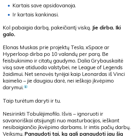
Kartais save apsidovanoja.
Ir kartais kankinasi.
Kol pabaigia darbą, pakeičiantį viską.
Jie dirba. Iki
galo.
Elonas Muskas prie projektų Tesla, xSpace ar
Hyperloop dirba po 10 valandų per parą. Be
feisbukinimo ir citatų gaudymo. Dalia Grybauskaitė
visą save atiduoda valstybei, ne League of Legends
žaidimui. Net senovės tyrėjai kaip Leonardas iš Vinci
kaimelio – jie daugiau darė, nei ieškojo įkvėpimo
darymui.
1
Taip turėtum daryti ir tu.
Nesirinkti Tobulėjimofilo. Išvis – ignoruoti ir
savanoriškai atsijungti nuo masturbacijos, ieškant
nesibaigiančio įkvėpimo darbams. Ir imtis pačių darbų.
Veiksmų.
Panaudoti tai, ką gali panaudoti jau šią