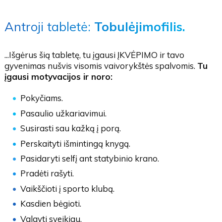
Antroji tabletė:
Tobulėjimofilis.
...Išgėrus šią tabletę, tu įgausi ĮKVĖPIMO ir tavo
gyvenimas nušvis visomis vaivorykštės spalvomis.
Tu
įgausi motyvacijos ir noro:
Pokyčiams.
Pasaulio užkariavimui.
Susirasti sau kažką į porą.
Perskaityti išmintingą knygą.
Pasidaryti selfį ant statybinio krano.
Pradėti rašyti.
Vaikščioti į sporto klubą.
Kasdien bėgioti.
Valgyti sveikiau.