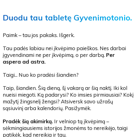
Duodu tau tabletę Gyvenimotonio.
Paimk – tau jos pakaks. Išgerk.
Tau padės labiau nei įkvėpimo paieškos. Nes darbai
įgyvendinami ne per įkvėpimą, o per darbą.
Per
aspera ad astra.
Taigi... Nuo ko pradėsi šiandien?
Taip, šiandien. Šią dieną, šį vakarą ar šią naktį. Iki kol
nueisi miegoti. Ką padarysi? Ko imsies pirmiausiai? Kokį
mažytį žingsnelį žengsi? Atsiversk savo užrašų
sąsiuvinį arba kalendorių. Pasižymėk.
Pradėk šią akimirką.
Ir velniop tą įkvėpimą –
sėkmingiausiems istorijos žmonėms to nereikėjo, taigi
patikėk, kad nereikia ir tau.