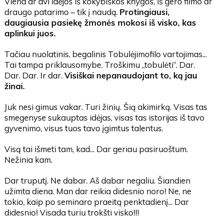
Viena ar dvi idėjos iš kokybiškos knygos, iš gero filmo ar
draugo patarimo – tik į naudą.
Protingiausi,
daugiausia pasiekę žmonės mokosi iš visko, kas
aplinkui juos.
Tačiau nuolatinis, begalinis Tobulėjimofilo vartojimas...
Tai tampa priklausomybe. Troškimu „tobulėti“. Dar.
Dar. Dar. Ir dar.
Visiškai nepanaudojant to, ką jau
žinai.
Juk nesi gimus vakar. Turi žinių. Šią akimirką. Visas tas
smegenyse sukauptas idėjas, visas tas istorijas iš tavo
gyvenimo, visus tuos tavo įgimtus talentus.
Visą tai išmeti tam, kad... Dar geriau pasiruoštum.
Nežinia kam.
Dar truputį. Ne dabar. Aš dabar negaliu. Šiandien
užimta diena. Man dar reikia didesnio noro! Ne, ne
tokio, kaip po seminaro praeitą penktadienį... Dar
didesnio! Visada turiu trokšti visko!!!