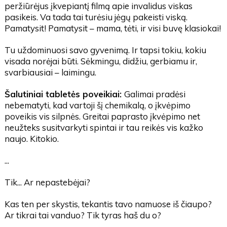
peržiūrėjus įkvepiantį filmą apie invalidus viskas
pasikeis. Va tada tai turėsiu jėgų pakeisti viską.
Pamatysit! Pamatysit – mama, tėti, ir visi buvę klasiokai!
Tu uždominuosi savo gyvenimą. Ir tapsi tokiu, kokiu
visada norėjai būti. Sėkmingu, didžiu, gerbiamu ir,
svarbiausiai – laimingu.
Šalutiniai tabletės poveikiai:
Galimai pradėsi
nebematyti, kad vartoji šį chemikalą, o įkvėpimo
poveikis vis silpnės. Greitai paprasto įkvėpimo net
neužteks susitvarkyti spintai ir tau reikės vis kažko
naujo. Kitokio.
...
Tik... Ar nepastebėjai?
Kas ten per skystis, tekantis tavo namuose iš čiaupo?
Ar tikrai tai vanduo? Tik tyras haš du o?