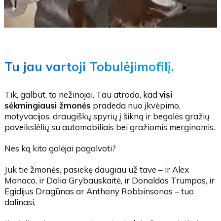
Tu jau vartoji Tobulėjimofilį.
Tik, galbūt, to nežinojai. Tau atrodo, kad
visi
sėkmingiausi žmonės
pradeda nuo įkvėpimo,
motyvacijos, draugiškų spyrių į šikną ir begalės gražių
paveikslėlių su automobiliais bei gražiomis merginomis.
Nes ką kito galėjai pagalvoti?
Juk tie žmonės, pasiekę daugiau už tave – ir Alex
Monaco, ir Dalia Grybauskaitė, ir Donaldas Trumpas, ir
Egidijus Dragūnas ar Anthony Robbinsonas – tuo
dalinasi.