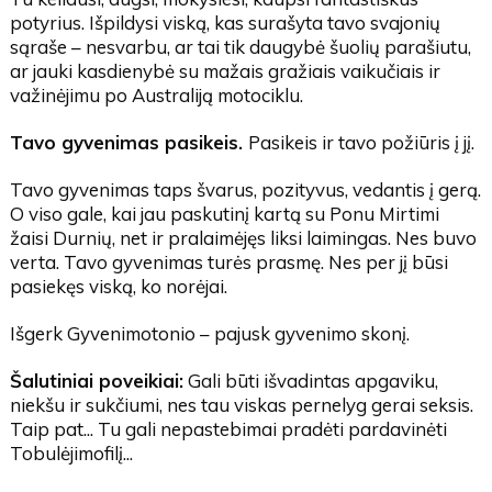
potyrius. Išpildysi viską, kas surašyta tavo svajonių
sąraše – nesvarbu, ar tai tik daugybė šuolių parašiutu,
ar jauki kasdienybė su mažais gražiais vaikučiais ir
važinėjimu po Australiją motociklu.
Tavo gyvenimas pasikeis.
Pasikeis ir tavo požiūris į jį.
Tavo gyvenimas taps švarus, pozityvus, vedantis į gerą.
O viso gale, kai jau paskutinį kartą su Ponu Mirtimi
žaisi Durnių, net ir pralaimėjęs liksi laimingas. Nes buvo
verta. Tavo gyvenimas turės prasmę. Nes per jį būsi
pasiekęs viską, ko norėjai.
Išgerk Gyvenimotonio – pajusk gyvenimo skonį.
Šalutiniai poveikiai:
Gali būti išvadintas apgaviku,
niekšu ir sukčiumi, nes tau viskas pernelyg gerai seksis.
Taip pat... Tu gali nepastebimai pradėti pardavinėti
Tobulėjimofilį...