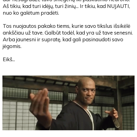
Aš tikiu, kad turi idėjų, turi žinių... Ir tikiu, kad NUJAUTI,
nuo ko galėtum pradėti.
Tos nuojautos pakako tiems, kurie savo tikslus išsikėlė
ankščiau už tave. Galbūt todėl, kad yra už tave senesni.
Arba jaunesni ir supratę, kad gali pasinaudoti savo
jėgomis.
Eikš...