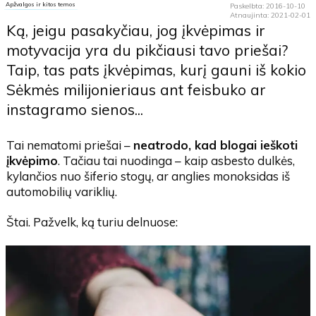
Apžvalgos ir kitos temos
Paskelbta: 2016-10-10
Atnaujinta: 2021-02-01
Ką, jeigu pasakyčiau, jog įkvėpimas ir
motyvacija yra du pikčiausi tavo priešai?
Taip, tas pats įkvėpimas, kurį gauni iš kokio
Sėkmės milijonieriaus ant feisbuko ar
instagramo sienos...
Tai nematomi priešai –
neatrodo, kad blogai ieškoti
įkvėpimo
. Tačiau tai nuodinga – kaip asbesto dulkės,
kylančios nuo šiferio stogų, ar anglies monoksidas iš
automobilių variklių.
Štai. Pažvelk, ką turiu delnuose: