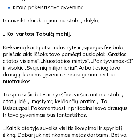
Kitaip pakeisti savo gyvenimą.
Ir nuveikti dar daugiau nuostabių dalykų...
...Kol vartosi Tobulėjimofilį.
Kiekvieną kartą atsibudus ryte ir įsijungus feisbuką,
priešais akis iššoks tavo pamėgti puslapiai: „Gražios
citatos visiems“, „Nuostabios mintys“, „Pozityvumas <3“
ir visokie „Svajonių milijonieriai“. Arba tiesiog tavo
draugų, kuriems gyvenime einasi geriau nei tau,
nuotraukos.
Tu spausi širdutes ir nykščius viršun ant nuostabių
citatų, idėjų, mąstymą keičiančių pratimų. Tai
išsisaugosi. Pakomentuosi ir pritaginsi savo draugus.
Ir tavo gyvenimas bus fantastiškas.
...Kai tik ateityje suveiks visi tie įkvėpimai ir spyriai į
šikną. Dabar juk netinkamas metas darbams. Bet va,