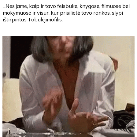
...Nes jame, kaip ir tavo feisbuke, knygose, filmuose bei
mokymuose ir visur, kur prisilietė tavo rankos, slypi
ištirpintas Tobulėjimofilis: