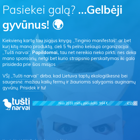
Pasiekei galą?
…Gelbėji
gyvūnus! 🌍
Kiekvieną kartą tau įsigijus knygą
„Tinginio manifestas“
ar
bet
kurį kitą mano produktą
, cieli 5 % pelno keliauja organizacijai
„Tušti narvai“.
Papildomai,
tau net nereikia nieko pirkti, nes dėka
mano sponsorių, netgi bet kurio straipsnio perskaitymas iki galo
prisideda prie šios misijos
VŠĮ
„Tušti narvai“
dirba, kad Lietuva taptų ekologiškesnė bei
saugesnė: mažiau kailių fermų ir žiauriomis salygomis auginamų
gyvūnų.
Prisidėk ir tu!
Nuo 2016 metų paaukota: 964 €
€1000