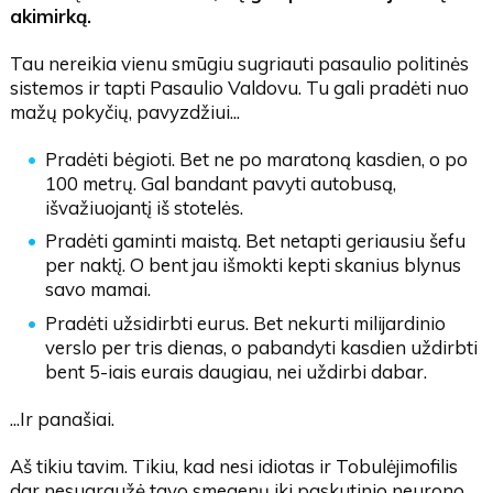
akimirką.
Tau nereikia vienu smūgiu sugriauti pasaulio politinės
sistemos ir tapti Pasaulio Valdovu. Tu gali pradėti nuo
mažų pokyčių, pavyzdžiui...
Pradėti bėgioti. Bet ne po maratoną kasdien, o po
100 metrų. Gal bandant pavyti autobusą,
išvažiuojantį iš stotelės.
Pradėti gaminti maistą. Bet netapti geriausiu šefu
per naktį. O bent jau išmokti kepti skanius blynus
savo mamai.
Pradėti užsidirbti eurus. Bet nekurti milijardinio
verslo per tris dienas, o pabandyti kasdien uždirbti
bent 5-iais eurais daugiau, nei uždirbi dabar.
...Ir panašiai.
Aš tikiu tavim. Tikiu, kad nesi idiotas ir Tobulėjimofilis
dar nesugraužė tavo smegenų iki paskutinio neurono.