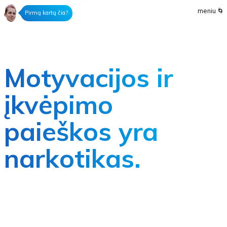
meniu
🌀
Pirmą kartą čia?
Motyvacijos ir
įkvėpimo
paieškos yra
narkotikas.