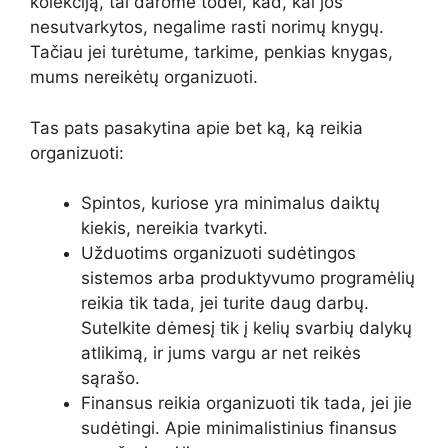
kolekciją, tai darome todėl, kad, kai jos
nesutvarkytos, negalime rasti norimų knygų.
Tačiau jei turėtume, tarkime, penkias knygas,
mums nereikėtų organizuoti.
Tas pats pasakytina apie bet ką, ką reikia
organizuoti:
Spintos, kuriose yra minimalus daiktų
kiekis, nereikia tvarkyti.
Užduotims organizuoti sudėtingos
sistemos arba produktyvumo programėlių
reikia tik tada, jei turite daug darbų.
Sutelkite dėmesį tik į kelių svarbių dalykų
atlikimą, ir jums vargu ar net reikės
sąrašo.
Finansus reikia organizuoti tik tada, jei jie
sudėtingi. Apie minimalistinius finansus