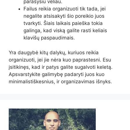
parašysiu vėliau.
Failus reikia organizuoti tik tada, jei
negalite atsisakyti šio poreikio juos
tvarkyti. Šiais laikais paieška tokia
galinga, kad viską galite rasti keliais
klavišų paspaudimais.
Yra daugybė kitų dalykų, kuriuos reikia
organizuoti, jei jie nėra kuo paprastesni. Esu
įsitikinęs, kad ir patys galite sugalvoti keletą.
Apsvarstykite galimybę padaryti juos kuo
minimalistiškesnius, ir organizavimas išnyks.