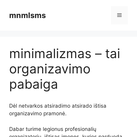
Pereiti
prie
mnmlsms
Meniu
turinio
minimalizmas – tai
organizavimo
pabaiga
Dėl netvarkos atsiradimo atsirado ištisa
organizavimo pramonė.
Dabar turime legionus profesionalių
organizatorių, ištisas įmones, kurios parduoda